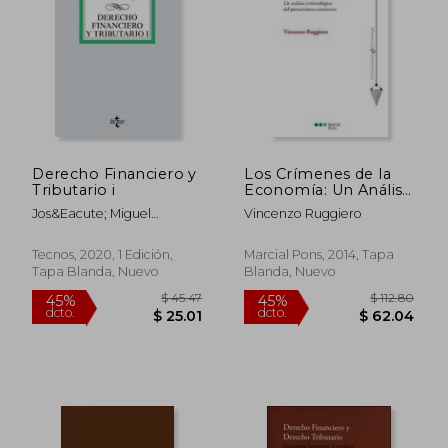
Derecho Financiero y
Los Crímenes de la
Tributario i
Economía: Un Análisis
Criminológico del
Jos&Eacute; Miguel
Vincenzo Ruggiero
Pensamiento
Mart&Iacute;Nez-Carrasco
Económico
Pignatelli
Tecnos, 2020, 1 Edición,
Marcial Pons, 2014, Tapa
Tapa Blanda, Nuevo
Blanda, Nuevo
$ 45.47
$ 112.
45%
45%
dcto.
dcto.