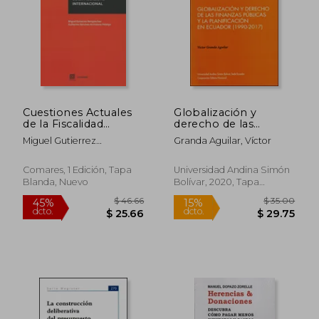
$ 210.48
$ 50.
45%
15%
dcto.
dcto.
$ 115.77
$ 42.
Cuestiones Actuales
Globalización y
de la Fiscalidad
derecho de las
Internacional
finanzas públicas y la
Miguel Gutierrez
Granda Aguilar, Víctor
planificación en
Bengoechea
Ecuador (1990-2017)
Comares, 1 Edición, Tapa
Universidad Andina Simón
Blanda, Nuevo
Bolívar, 2020, Tapa
Blanda, Nuevo