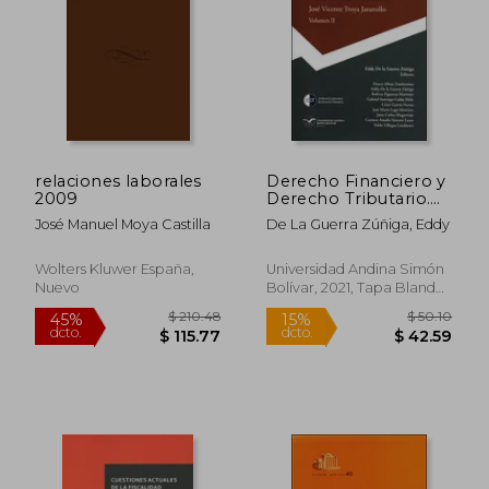
$ 25.01
$ 62.
relaciones laborales
Derecho Financiero y
2009
Derecho Tributario.
Ensayos en
José Manuel Moya Castilla
De La Guerra Zúñiga, Eddy
homenaje al profesor
José Vicente Troya
Jaramillo Volumen II
Wolters Kluwer España,
Universidad Andina Simón
Nuevo
Bolívar, 2021, Tapa Blanda,
Nuevo