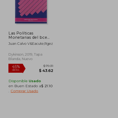
Las Políticas
Monetarias del bce
Ante la Crisis
Juan Calvo V&Eacute;Rgez
Económica
$ 106.91
$ 363.
45%
45%
dcto.
dcto.
$ 58.80
$ 199.
Dykinson, 2019, Tapa
Blanda, Nuevo
Disponible
Usado
en Buen Estado a
$ 21.10
.
Comprar Usado