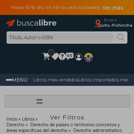
Hasta 60% dto en libros seleccionados
Ver más
Enviar a
Quito, Pichincha
0
MENÚ
Libros más vendidos
Libros importados más v
=
Ver Filtros
Inicio
Libros
Derecho
Derecho de países o territorios concretos y
áreas específicas del derecho
Derecho administrativo