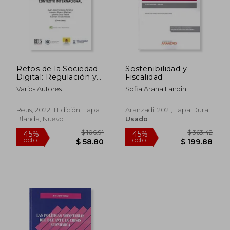
Retos de la Sociedad
Sostenibilidad y
$ 191.40
45%
Digital: Regulación y
Fiscalidad
dcto.
$ 105.27
$ 33.
Fiscalidad en un
Varios Autores
Sofia Arana Landin
Contexto
Internacional
(Derecho Financiero
Reus, 2022, 1 Edición, Tapa
Aranzadi, 2021, Tapa Dura,
y Tributario)
Blanda, Nuevo
Usado