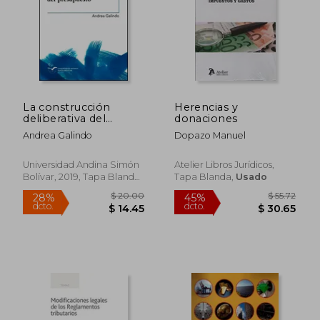
$ 46.66
$ 35.
45%
15%
dcto.
dcto.
$ 25.66
$ 29.
La construcción
Herencias y
deliberativa del
donaciones
presupuesto
Andrea Galindo
Dopazo Manuel
Universidad Andina Simón
Atelier Libros Jurídicos,
Bolívar, 2019, Tapa Blanda,
Tapa Blanda,
Usado
Nuevo