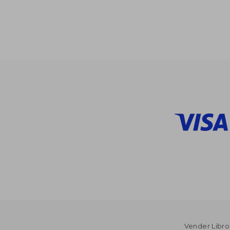
45%
dcto.
$ 
Vender Libro