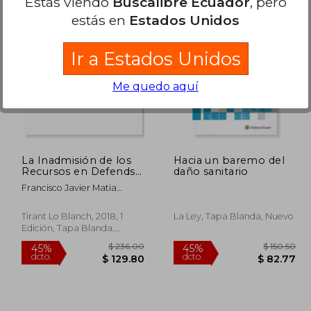
Estás viendo
Buscalibre Ecuador
, pero
estás en
Estados Unidos
190.04
$ 142.32
45%
45%
dcto.
dcto.
04.52
$ 78.27
Ir a Estados Unidos
Me quedo aquí
La Inadmisión de los
Hacia un baremo del
Recursos en Defendsa
daño sanitario
de los Derechos
Francisco Javier Matia
Portilla
Tirant Lo Blanch, 2018, 1
La Ley, Tapa Blanda, Nuevo
Edición, Tapa Blanda,
Usado