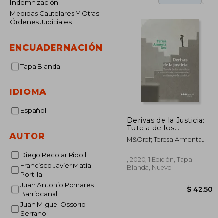
Indemnización
Medidas Cautelares Y Otras
Órdenes Judiciales
ENCUADERNACIÓN
Tapa Blanda
IDIOMA
Español
Derivas de la Justicia:
Tutela de los
AUTOR
Derechos y Solución
M&Ordf; Teresa Armenta
de Controversias en
Deu
Tiempos de Cambio
Diego Redolar Ripoll
, 2020, 1 Edición, Tapa
Francisco Javier Matia
Blanda, Nuevo
Portilla
Juan Antonio Pomares
Barriocanal
Juan Miguel Ossorio
Serrano