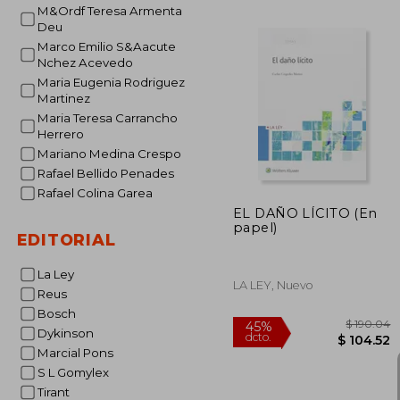
M&Ordf Teresa Armenta
Deu
$ 
Marco Emilio S&Aacute
Nchez Acevedo
Maria Eugenia Rodriguez
Martinez
Maria Teresa Carrancho
Herrero
Mariano Medina Crespo
Rafael Bellido Penades
Rafael Colina Garea
EL DAÑO LÍCITO (En
papel)
EDITORIAL
La Ley
LA LEY, Nuevo
Reus
Bosch
Dykinson
Marcial Pons
S L Gomylex
Tirant