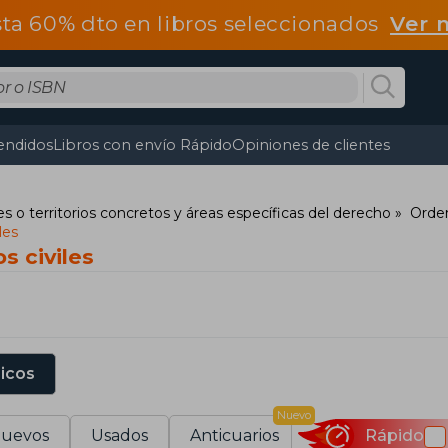
ta 60% dto en libros seleccionados
Ver 
endidos
Libros con envío Rápido
Opiniones de clientes
s o territorios concretos y áreas específicas del derecho
Orden
les
s civiles
sicos
Nuevo
uevos
Usados
Anticuarios
Rápido