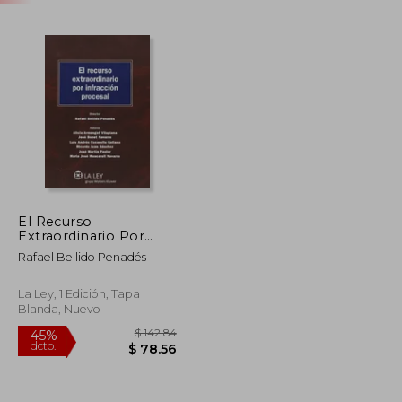
El Recurso
Extraordinario Por
Infracción Procesal
Rafael Bellido Penadés
(Monografías Proceso
Civil Práctico)
La Ley, 1 Edición, Tapa
Blanda, Nuevo