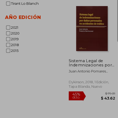
Tirant Lo Blanch
$ 
45%
AÑO EDICIÓN
dcto.
$ 1
2021
2020
2019
2018
2015
Sistema Legal de
Indemnizaciones por
Daños Personales en
Juan Antonio Pomares
Accidentes de Tráfico
Barriocanal
Dykinson, 2018, 1 Edición,
Tapa Blanda, Nuevo