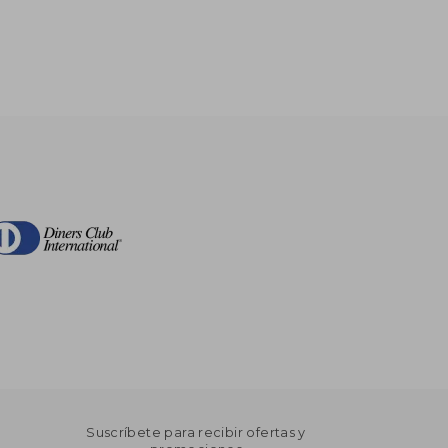
$ 150.50
$ 184.09
45%
dcto.
$ 82.77
$ 101.25
Suscríbete para recibir ofertas y