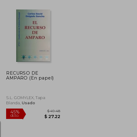
$ 62.90
$ 142.84
45%
dcto.
$ 34.60
$ 78.56
RECURSO DE
AMPARO (En papel)
S.L. GOMYLEX, Tapa
Blanda,
Usado