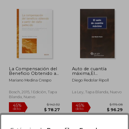
$ 99.05
45%
45%
dcto.
dcto.
42.50
$ 54.48
La Compensación del
Auto de cuantía
Beneficio Obtenido a
máxima,El
Partir del Daño
(Monografías Proceso
Mariano Medina Crespo
Diego Redolar Ripoll
Padecido: Aplicación
Civil Práctico)
del Principio
"Compensatio Lucri
Bosch, 2015, 1 Edición, Tapa
La Ley, Tapa Blanda, Nuevo
cum Damno" en el
Blanda, Nuevo
Derecho de Daños