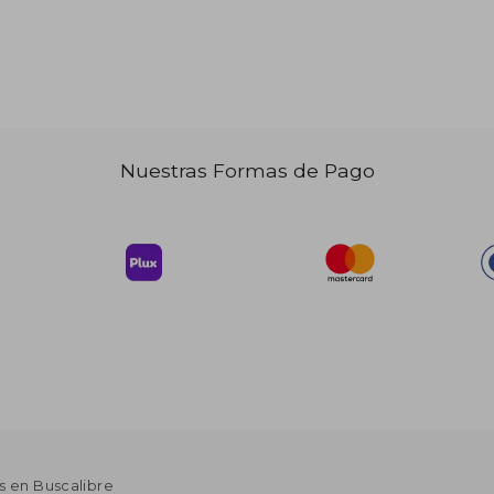
$ 79.31
$ 236.00
45%
45%
dcto.
dcto.
43.62
$ 129.80
Nuestras Formas de Pago
s en Buscalibre