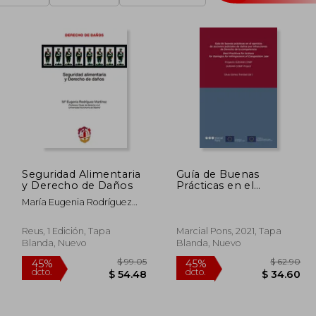
Seguridad Alimentaria
Guía de Buenas
y Derecho de Daños
Prácticas en el
Ejercicio de Acciones
María Eugenia Rodríguez
Judiciales de Daños
Martínez
por Infracciones de
Derecho de la
Reus, 1 Edición, Tapa
Marcial Pons, 2021, Tapa
Competencia
Blanda, Nuevo
Blanda, Nuevo