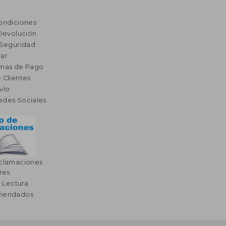
ondiciones
 Devolución
 Seguridad
ar
rmas de Pago
 Clientes
vío
edes Sociales
eclamaciones
res
a Lectura
omendados