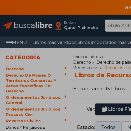
Has
Enviar a
Quito, Pichincha
MENÚ
Libros más vendidos
Libros importados más v
Inicio
Libros
CATEGORÍA
Derecho
Derecho de paíse
Proceso civil
Recursos civi
Derecho
Libros de Recurso
Derecho De Países O
Territorios Concretos Y
Áreas Específicas Del
Encontramos 15 Libros
Derecho
Ordenamientos Jurídicos:
General
Ver:
Libros Fí
Ordenamientos Jurídicos:
Proceso Civil
Recursos Civiles
Estado:
Todos
N
Daños Y Perjuicios E