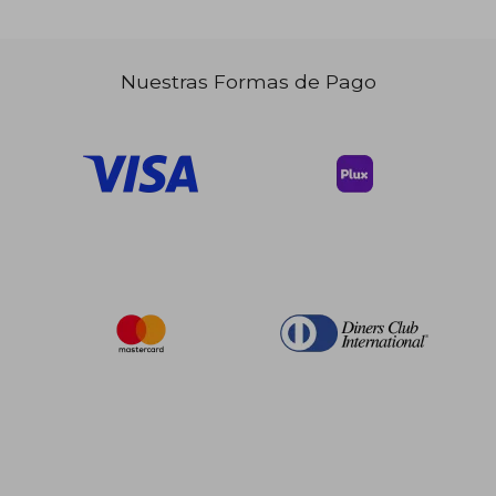
Nuestras Formas de Pago
$ 150.50
$ 184.
45%
45%
dcto.
dcto.
$ 82.77
$ 101.