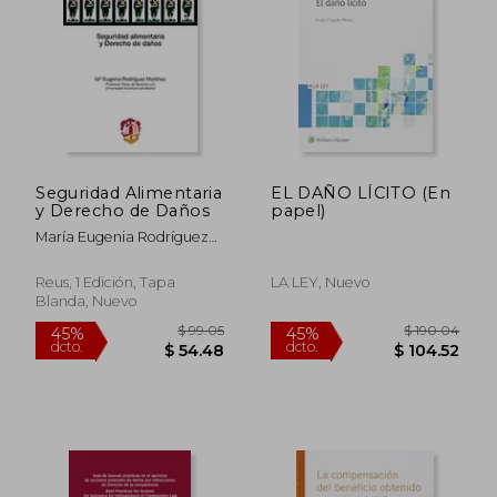
Seguridad Alimentaria
EL DAÑO LÍCITO (En
y Derecho de Daños
papel)
María Eugenia Rodríguez
Martínez
Reus, 1 Edición, Tapa
LA LEY, Nuevo
Blanda, Nuevo
$ 99.05
$ 190.
45%
45%
dcto.
dcto.