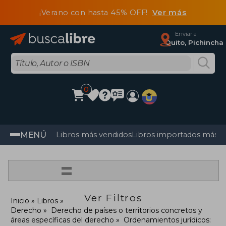
¡Verano con hasta 45% OFF!
Ver más
Enviar a
Quito, Pichincha
0
MENÚ
Libros más vendidos
Libros importados más v
=
Ver Filtros
Inicio
Libros
Derecho
Derecho de países o territorios concretos y
áreas específicas del derecho
Ordenamientos jurídicos: