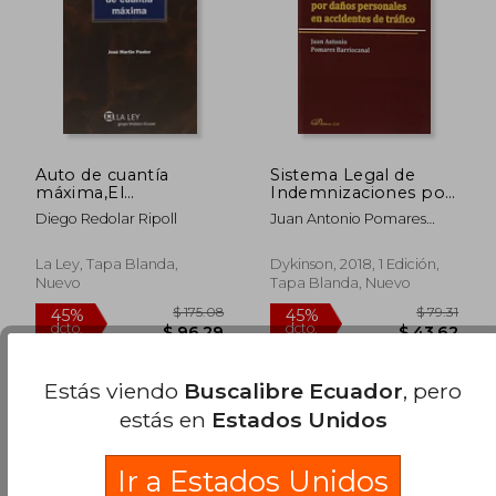
$ 62.90
$ 142.
45%
45%
dcto.
dcto.
$ 34.60
$ 78.
Auto de cuantía
Sistema Legal de
máxima,El
Indemnizaciones por
(Monografías Proceso
Daños Personales en
Diego Redolar Ripoll
Juan Antonio Pomares
Civil Práctico)
Accidentes de Tráfico
Barriocanal
La Ley, Tapa Blanda,
Dykinson, 2018, 1 Edición,
Nuevo
Tapa Blanda, Nuevo
Estás viendo
Buscalibre Ecuador
, pero
estás en
Estados Unidos
Ir a Estados Unidos