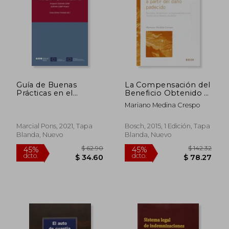
$ 54.48
$ 104.
Guía de Buenas
La Compensación del
Prácticas en el
Beneficio Obtenido a
Ejercicio de Acciones
Partir del Daño
Mariano Medina Crespo
Judiciales de Daños
Padecido: Aplicación
por Infracciones de
del Principio
Derecho de la
"Compensatio Lucri
Marcial Pons, 2021, Tapa
Bosch, 2015, 1 Edición, Tapa
Competencia
cum Damno" en el
Blanda, Nuevo
Blanda, Nuevo
Derecho de Daños