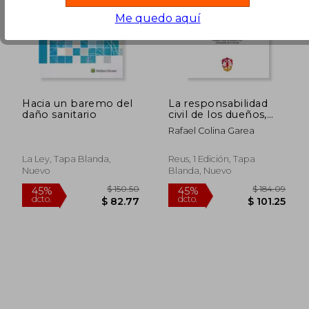
Me quedo aquí
$ 175.08
$ 79
45%
45%
dcto.
dcto.
$ 96.29
$ 43.
Hacia un baremo del
La responsabilidad
daño sanitario
civil de los dueños,
poseedores y
Rafael Colina Garea
usuarios de animales:
Un análisis desde la
interpretación
La Ley, Tapa Blanda,
Reus, 1 Edición, Tapa
jurisprudencial del art.
Nuevo
Blanda, Nuevo
1905 C.c. (Derecho de
Daños)