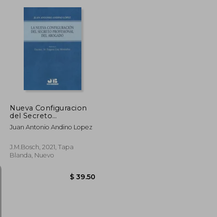
$ 125.45
$ 54.39
45%
dcto.
$ 69.00
$ 29.91
Nueva Configuracion
del Secreto
Profesional del
Juan Antonio Andino Lopez
Abogado
J.M.Bosch, 2021, Tapa
Blanda, Nuevo