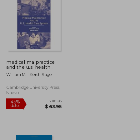
medical malpractice
and the u.s. health
$ 166.93
$ 42.59
45%
care system
dcto.
$ 91.81
$ 23.43
William M. - Kersh Sage
Cambridge University Press,
Nuevo