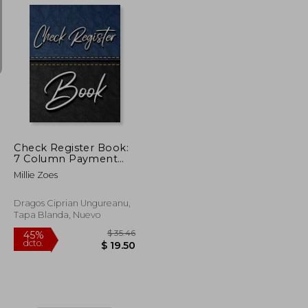
$ 83.11
$ 45.71
$ 39.50
Check Register Book:
7 Column Payment
Record; Record and
Millie Zoes
Tracker log Book;
Personal Checking
Account Balance
Dragos Ciprian Ungureanu,
Register; Checking
Tapa Blanda, Nuevo
Account Transaction
Register (Checkbook
Ledger) (en Inglés)