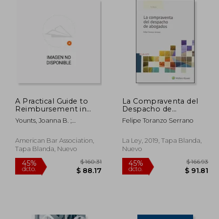
 67.87
$ 55.42
45%
45%
dcto.
dcto.
37.33
$ 30.48
A Practical Guide to
La Compraventa del
Reimbursement in
Despacho de
Managed Care (en
Abogados
Younts, Joanna B. ;
Felipe Toranzo Serrano
Inglés)
Hamilton, Steven D. ;
Stevens, Franklin
American Bar Association,
La Ley, 2019, Tapa Blanda,
Tapa Blanda, Nuevo
Nuevo