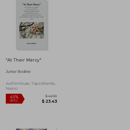
$ 47.86
$ 35.46
45%
dcto.
$ 26.33
$ 19.50
"At Their Mercy"
Junior Bodine
AuthorHouse, Tapa Blanda,
Nuevo