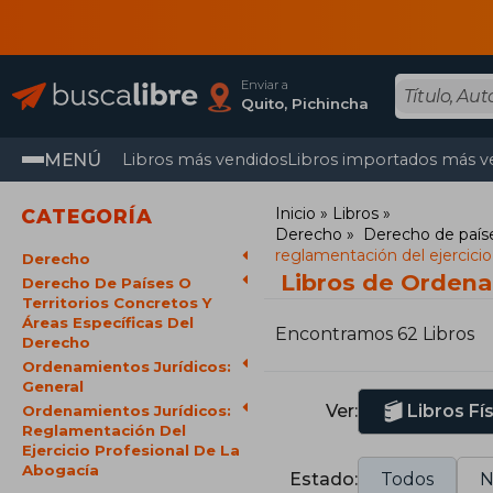
Enviar a
Quito, Pichincha
MENÚ
Libros más vendidos
Libros importados más v
Inicio
Libros
CATEGORÍA
Derecho
Derecho de paíse
reglamentación del ejercicio
Derecho
Libros de Ordenam
Derecho De Países O
Territorios Concretos Y
Áreas Específicas Del
Encontramos 62 Libros
Derecho
Ordenamientos Jurídicos:
General
Ver:
Libros Fí
Ordenamientos Jurídicos:
Reglamentación Del
Ejercicio Profesional De La
Abogacía
Estado:
Todos
N