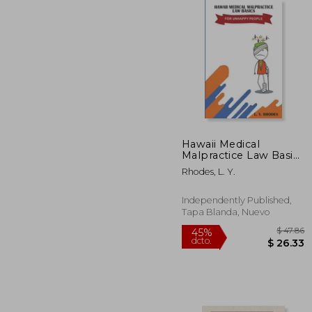
$
45%
dcto.
$ 
Hawaii Medical
Malpractice Law Basics
For Unhappy People
Rhodes, L. Y.
(en Inglés)
Independently Published,
Tapa Blanda, Nuevo