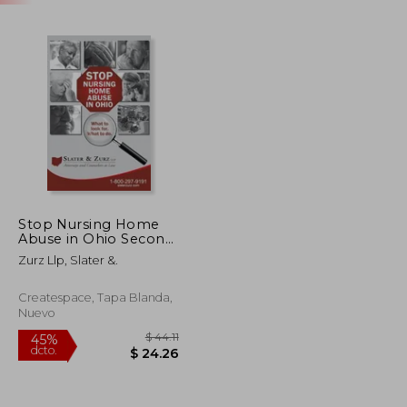
Stop Nursing Home
Abuse in Ohio Second
Edition: What To Look
Zurz Llp, Slater &.
For. What To Do. (en
Inglés)
Createspace, Tapa Blanda,
Nuevo