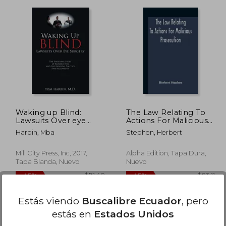
 44.17
$ 47.86
45%
45%
dcto.
dcto.
24.29
$ 26.33
Waking up Blind:
The Law Relating To
Lawsuits Over eye
Actions For Malicious
Surgery (en Inglés)
Prosecution (en
Harbin, Mba
Stephen, Herbert
Inglés)
Mill City Press, Inc, 2017,
Alpha Edition, Tapa Dura,
Tapa Blanda, Nuevo
Nuevo
Estás viendo
Buscalibre Ecuador
, pero
estás en
Estados Unidos