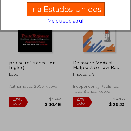
Ir a Estados Unidos
Me quedo aquí
 49.74
$ 71.40
45%
45%
dcto.
dcto.
27.36
$ 39.27
pro se reference (en
Delaware Medical
Inglés)
Malpractice Law Basics
For Unhappy People
Lobo
Rhodes, L. Y.
(en Inglés)
Authorhouse, 2005, Nuevo
Independently Published,
Tapa Blanda, Nuevo