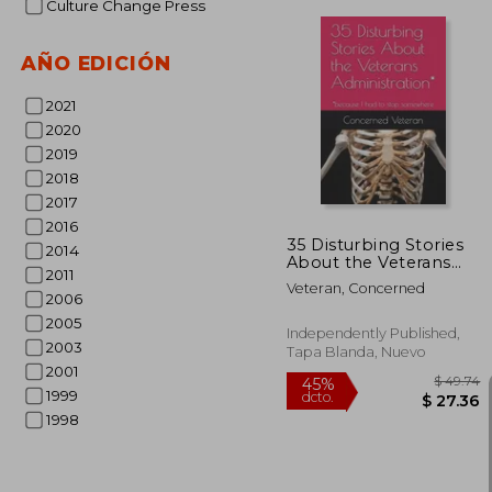
Culture Change Press
AÑO EDICIÓN
$
2021
45%
dcto.
$ 
2020
2019
2018
2017
2016
35 Disturbing Stories
2014
About the Veterans
2011
Administration*:
Veteran, Concerned
*because I had to stop
2006
somewhere (en
2005
Inglés)
Independently Published,
2003
Tapa Blanda, Nuevo
2001
1999
1998