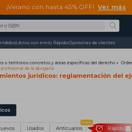
¡Verano con hasta 45% OFF!
Ver más
endidos
Libros con envío Rápido
Opiniones de clientes
s o territorios concretos y áreas específicas del derecho
Orden
 profesional de la abogacía
ientos jurídicos: reglamentación del eje
sicos
Nuevo
uevos
Usados
Anticuarios
Rápido