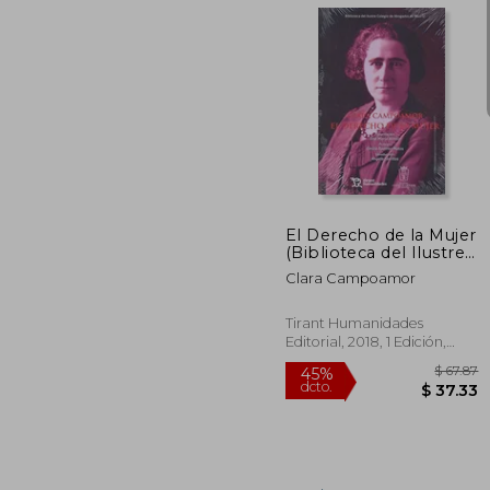
$
45%
dcto.
$ 
El Derecho de la Mujer
(Biblioteca del Ilustre
Colegio de Abogados
Clara Campoamor
de Madrid)
Tirant Humanidades
Editorial, 2018, 1 Edición,
Tapa Blanda, Nuevo