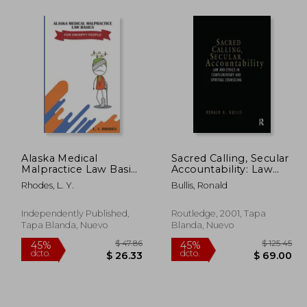
$ 51.61
$ 72.07
45%
45%
dcto.
dcto.
28.39
$ 39.64
Alaska Medical
Sacred Calling, Secular
Malpractice Law Basics
Accountability: Law
For Unhappy People
and Ethics in
Rhodes, L. Y.
Bullis, Ronald
(en Inglés)
Complementary and
Spiritual Counseling
(en Inglés)
Independently Published,
Routledge, 2001, Tapa
Tapa Blanda, Nuevo
Blanda, Nuevo