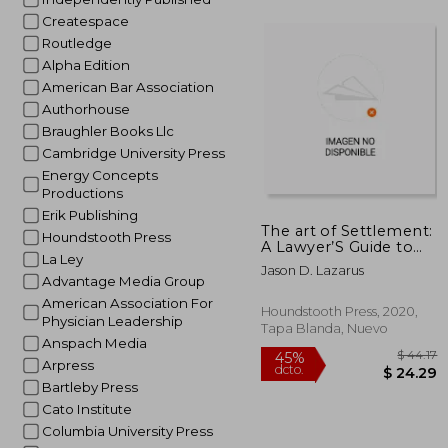
Createspace
Routledge
45%
Alpha Edition
dcto.
$ 
American Bar Association
Authorhouse
Braughler Books Llc
Cambridge University Press
Energy Concepts
Productions
Erik Publishing
The art of Settlement:
Houndstooth Press
A Lawyer’S Guide to
La Ley
Regulatory
Jason D. Lazarus
Compliance When
Advantage Media Group
Resolving
American Association For
Catastrophic Claims
Houndstooth Press, 2020,
Physician Leadership
(en Inglés)
Tapa Blanda, Nuevo
Anspach Media
Arpress
Bartleby Press
Cato Institute
Columbia University Press