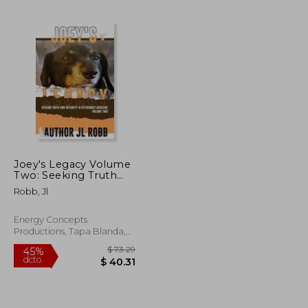
$ 223.16
$ 44.11
45%
dcto.
$ 122.74
$ 24.26
Joey's Legacy Volume
Two: Seeking Truth
and Integrity in
Robb, Jl
Veterinary Medicine is
about the small
percentage of bad
Energy Concepts
actors (the Bad Guys)
Productions, Tapa Blanda,
and the (en Inglés)
Nuevo