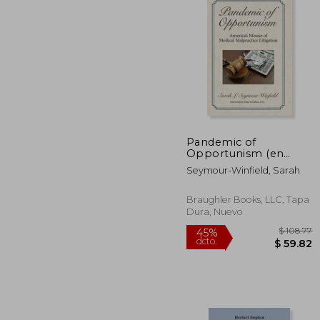
Pandemic of
Opportunism (en
$
45%
Inglés)
dcto.
$ 
Seymour-Winfield, Sarah
Braughler Books, LLC, Tapa
Dura, Nuevo