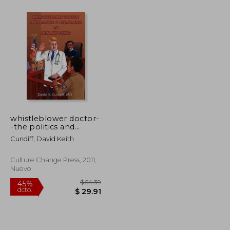
$ 158.90
$ 73.29
45%
dcto.
$ 87.40
$ 40.31
whistleblower doctor-
-the politics and
economics of pain and
Cundiff, David Keith
dying (en Inglés)
Culture Change Press, 2011,
Nuevo