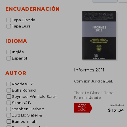
ENCUADERNACIÓN
Tapa Blanda
Tapa Dura
IDIOMA
Inglés
Español
Informes 2011
AUTOR
Comisión Jurídica Del
Rhodes L Y
Consejo General De La
Bullis Ronald
Abogacía Española
Tirant Lo Blanch, Tapa
Seymour Winfield Sarah
Blanda,
Usado
Simms J B
Stephen Herbert
Zurz Llp Slater &
Baines Imrah