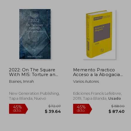
238.80
$ 137.92
45%
45%
dcto.
dcto.
31.34
$ 75.86
2022: On The Square
Memento Practico
With MI5: Torture and
Acceso a la Abogacia
Telepathy (en Inglés)
2020
Baines, Imrah
Varios Autores
New Generation Publishing,
Ediciones Francis Lefebvre,
Tapa Blanda, Nuevo
2019, Tapa Blanda,
Usado