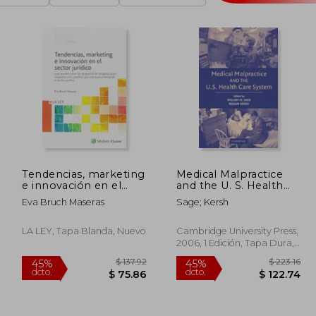
Tendencias, marketing
Medical Malpractice
e innovación en el
and the U. S. Health
sector jurídico (Temas
Care System (en
Eva Bruch Maseras
Sage; Kersh
La Ley)
Inglés)
LA LEY, Tapa Blanda, Nuevo
Cambridge University Press,
2006, 1 Edición, Tapa Dura,
Nuevo