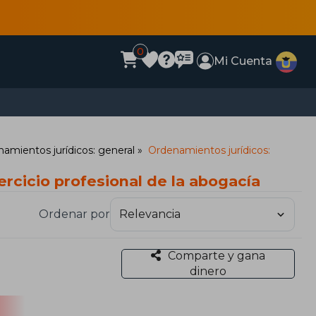
0
Mi Cuenta
amientos jurídicos: general
Ordenamientos jurídicos:
rcicio profesional de la abogacía
Ordenar por
Comparte y gana
dinero