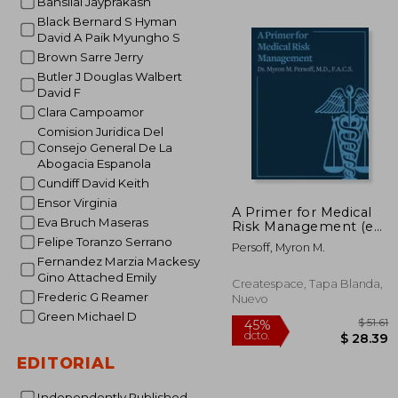
Bansilal Jayprakash
$ 
45%
Black Bernard S Hyman
dcto.
$ 1
David A Paik Myungho S
Brown Sarre Jerry
Butler J Douglas Walbert
David F
Clara Campoamor
Comision Juridica Del
Consejo General De La
Abogacia Espanola
Cundiff David Keith
Ensor Virginia
A Primer for Medical
Eva Bruch Maseras
Risk Management (en
Inglés)
Felipe Toranzo Serrano
Persoff, Myron M.
Fernandez Marzia Mackesy
Gino Attached Emily
Createspace, Tapa Blanda,
Frederic G Reamer
Nuevo
Green Michael D
EDITORIAL
Independently Published