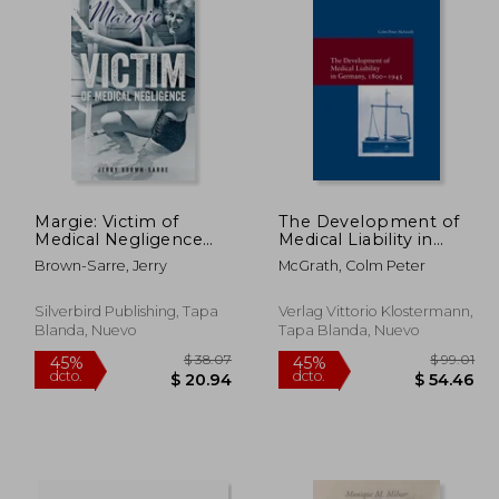
Margie: Victim of
The Development of
Medical Negligence
Medical Liability in
 47.86
$ 160.31
45%
45%
(en Inglés)
Germany, 1800-1945
dcto.
dcto.
26.33
$ 88.17
Brown-Sarre, Jerry
McGrath, Colm Peter
(en Inglés)
Silverbird Publishing, Tapa
Verlag Vittorio Klostermann,
Blanda, Nuevo
Tapa Blanda, Nuevo