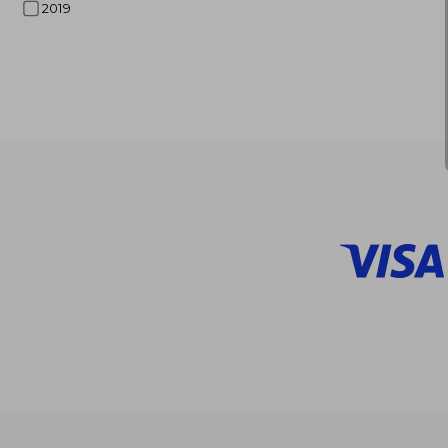
2019
$ 
45%
dcto.
$ 