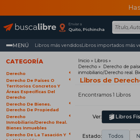
Has
Enviar a
Quito, Pichincha
MENÚ
Libros más vendidos
Libros importados más v
Inicio
Libros
CATEGORÍA
Derecho
Derecho de paíse
inmobiliario/Derecho real. 
Derecho
Libros de Derecho
Derecho De Países O
Territorios Concretos Y
Áreas Específicas Del
Encontramos 1 Libros
Derecho
Derecho De Bienes.
Derecho De Propiedad
Ver:
Libros Fí
Derecho
Inmobiliario/Derecho Real.
Bienes Inmuebles
Derecho De La Tasación Y
Estado:
Todos
N