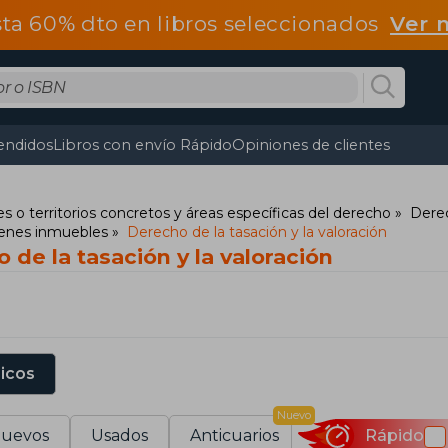
ta 60% dto en libros seleccionados
Ver 
endidos
Libros con envío Rápido
Opiniones de clientes
s o territorios concretos y áreas específicas del derecho
Dere
Bienes inmuebles
Derecho de la tasación y la valoración
 de la tasación y la valoración
sicos
Nuevo
uevos
Usados
Anticuarios
Rápido