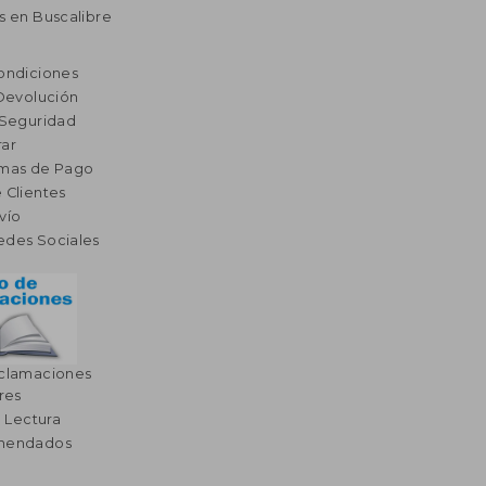
s en Buscalibre
ondiciones
 Devolución
 Seguridad
ar
rmas de Pago
 Clientes
vío
edes Sociales
eclamaciones
res
a Lectura
omendados