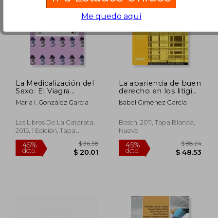
Me quedo aquí
$ 43.39
$ 33.
45%
15%
dcto.
dcto.
$ 23.87
$ 28.
La Medicalización del
La apariencia de buen
Sexo: El Viagra
derecho en los litigios
Femenino
sobre infracción
María I. González García
Isabel Giménez García
químico-
farmacéutica:
Biblioteca Básica de
Los Libros De La Catarata,
Bosch, 2011, Tapa Blanda,
Práctica Procesal nº
2015, 1 Edición, Tapa
Nuevo
120. Incluye
Blanda, Nuevo
contenidos
complementarios
On-line