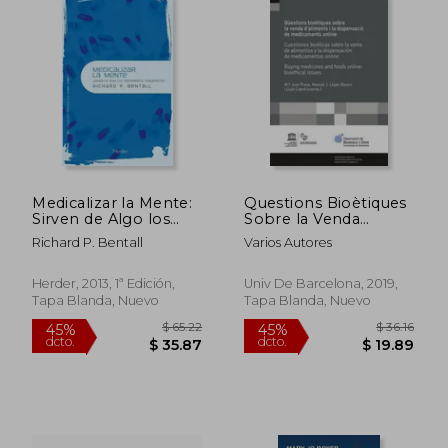
Medicalizar la Mente:
Questions Bioètiques
Sirven de Algo los
Sobre la Venda
Tratamientos
D&@X02019;
Richard P. Bentall
Varios Autores
Psiquiátricos?
Aliments i la Dispe
(Psicopatología y
Nsacio de
Psicoterapia de la
Medicaments Online
Herder, 2013, 1ª Edición,
Univ De Barcelona, 2019,
Psicosis)
/Cuestiones Bioeticas
Tapa Blanda, Nuevo
Tapa Blanda, Nuevo
Sobre la Venta de
Alimentos y la
Dispensacion de
Medicamentos
Online / Buying
Medici (en Catalán)