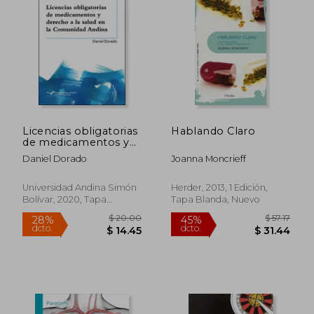
$ 16
15%
dcto.
$ 26.95
$ 14.
Licencias obligatorias
Hablando Claro
de medicamentos y
derecho a la salud en
Daniel Dorado
Joanna Moncrieff
la Comunidad Andina
Universidad Andina Simón
Herder, 2013, 1 Edición,
Bolívar, 2020, Tapa
Tapa Blanda, Nuevo
Blanda, Nuevo