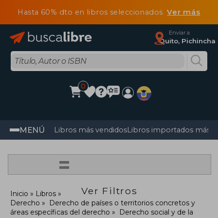
Hasta 60% dto en libros seleccionados
Ver más
Enviar a
Quito, Pichincha
0
MENÚ
Libros más vendidos
Libros importados más v
=
Ver Filtros
Inicio
Libros
Derecho
Derecho de países o territorios concretos y
áreas específicas del derecho
Derecho social y de la