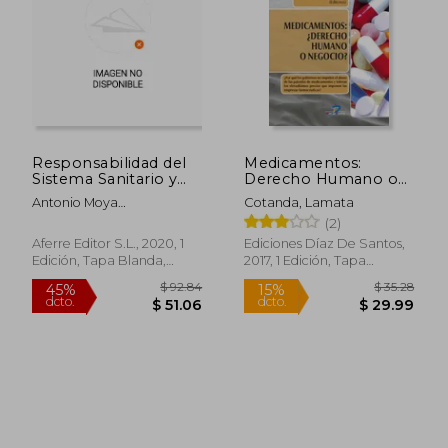
Responsabilidad del
Medicamentos:
$ 36.38
$ 88.
Sistema Sanitario y
Derecho Humano o
45%
45%
Farmacéutico
Negocio?
dcto.
dcto.
$ 20.01
$ 48.
Antonio Moya
Cotanda, Lamata
Jim&Eacute;Nez
(2)
Aferre Editor S.L., 2020, 1
Ediciones Díaz De Santos,
Edición, Tapa Blanda,
2017, 1 Edición, Tapa
Nuevo
Blanda, Nuevo