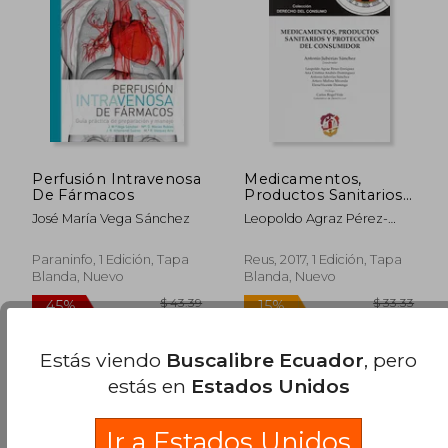
$ 20.00
$ 57
28%
45%
dcto.
dcto.
$ 14.45
$ 31.
Perfusión Intravenosa
Medicamentos,
De Fármacos
Productos Sanitarios
y Protección del
José María Vega Sánchez
Leopoldo Agraz Pérez-
Consumidor
Enríquez; Ana Cristina
Andrés Domínguez; Arturo
Paraninfo, 1 Edición, Tapa
Reus, 2017, 1 Edición, Tapa
Molina Miranda; Elena M.
Blanda, Nuevo
Blanda, Nuevo
Vicente Domingo
Estás viendo
Buscalibre Ecuador
, pero
estás en
Estados Unidos
Ir a Estados Unidos