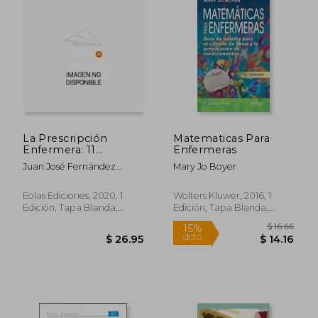
$ 65.22
$ 36
45%
45%
dcto.
dcto.
$ 35.87
$ 19.
La Prescripción
Matematicas Para
Enfermera: 11
Enfermeras
(Monografías)
Juan José Fernández
Mary Jo Boyer
Domínguez
Eolas Ediciones, 2020, 1
Wolters Kluwer, 2016, 1
Edición, Tapa Blanda,
Edición, Tapa Blanda,
Nuevo
Nuevo