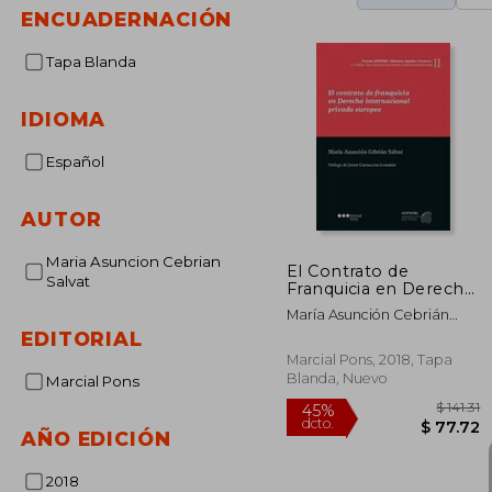
ENCUADERNACIÓN
Tapa Blanda
IDIOMA
Español
AUTOR
Maria Asuncion Cebrian
El Contrato de
Salvat
Franquicia en Derecho
Internacional Privado
María Asunción Cebrián
Europeo
Salvat
EDITORIAL
Marcial Pons, 2018, Tapa
Blanda, Nuevo
Marcial Pons
AÑO EDICIÓN
2018