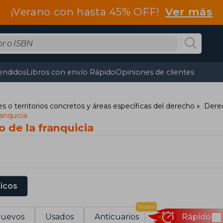
¡Verano con hasta 45% OFF!
Ver más
endidos
Libros con envío Rápido
Opiniones de clientes
s o territorios concretos y áreas específicas del derecho
Derec
anquicia
 de la franquicia
sicos
Nuevo
uevos
Usados
Anticuarios
Rápido