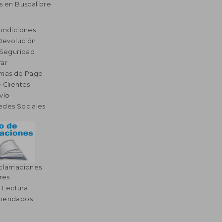
s en Buscalibre
ondiciones
 Devolución
 Seguridad
ar
rmas de Pago
 Clientes
vío
edes Sociales
eclamaciones
res
a Lectura
omendados