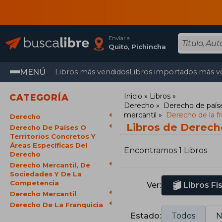
Enviar a
Quito, Pichincha
MENÚ
Libros más vendidos
Libros importados más v
Inicio
Libros
CATEGORÍA
Derecho
Derecho de paíse
mercantil
Derecho de la fr
Derecho
Libros de Derecho
Derecho De Países O
Territorios Concretos Y
Áreas Específicas Del
Encontramos 1 Libros
Derecho
Derecho Mercantil, De
Sociedades Y De La
Competencia
Ver:
Libros Fí
Derecho Mercantil
Derecho De La Franquicia
Estado:
Todos
N