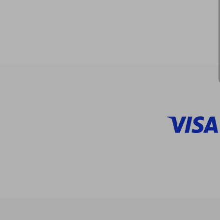
$
45%
dcto.
$ 