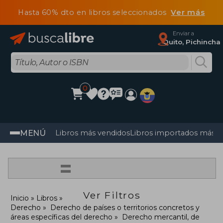
Hasta 60% dto en libros seleccionados
Ver más
Enviar a
Quito, Pichincha
0
MENÚ
Libros más vendidos
Libros importados más v
=
Ver Filtros
Inicio
Libros
Derecho
Derecho de países o territorios concretos y
áreas específicas del derecho
Derecho mercantil, de