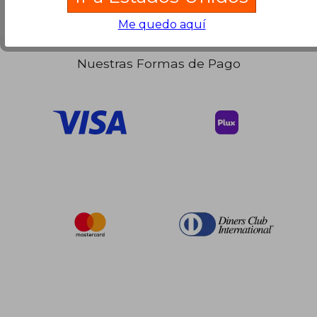
$ 195.67
$ 37
45%
45%
Me quedo aquí
dcto.
dcto.
$ 107.62
$ 20.
Nuestras Formas de Pago