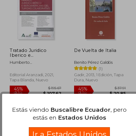
$ 41.70
$ 19.
Tratado Juridico
De Vuelta de Italia
Iberico e
Iberoamericano del
Humberto
Benito Pérez Galdós
Turismo Colabo
Gos&Aacute;Lbez
(1)
Peque&Ntilde;O
Editorial Aranzadi, 2021,
Gadir, 2013, 1 Edición, Tapa
Tapa Blanda, Nuevo
Dura, Nuevo
Estás viendo
Buscalibre Ecuador
, pero
estás en
Estados Unidos
Ir a Estados Unidos