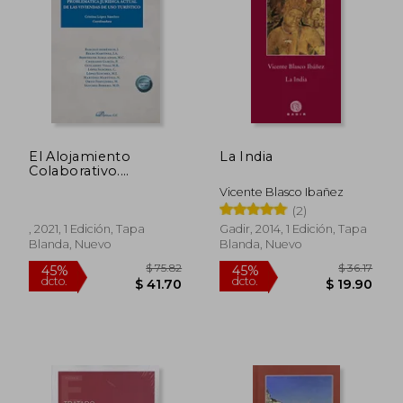
El Alojamiento
La India
Colaborativo.
Problemática Jurídica
Vicente Blasco Ibañez
Actual de las
(2)
Viviendas de uso
Turístico
, 2021, 1 Edición, Tapa
Gadir, 2014, 1 Edición, Tapa
Blanda, Nuevo
Blanda, Nuevo
$ 75.82
$ 36
45%
45%
dcto.
dcto.