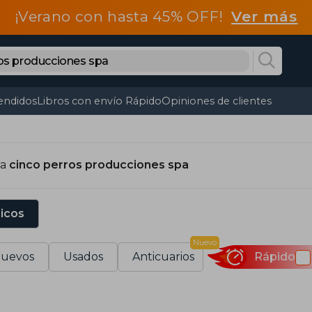
¡Verano con hasta 45% OFF!
Ver más
endidos
Libros con envío Rápido
Opiniones de clientes
ra
cinco perros producciones spa
sicos
Nuevo
uevos
Usados
Anticuarios
Rápido