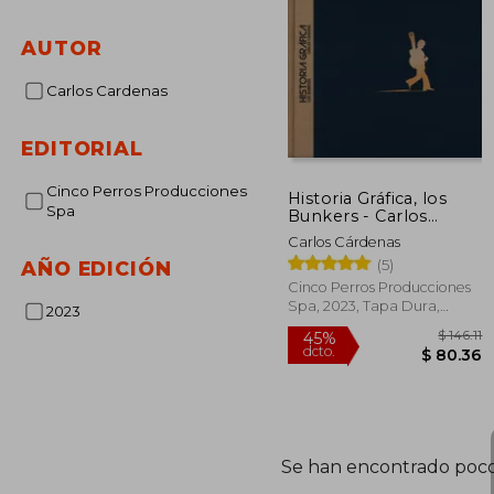
AUTOR
Carlos Cardenas
EDITORIAL
Cinco Perros Producciones
Historia Gráfica, los
Spa
Bunkers - Carlos
Cadenas, 2001-2022
Carlos Cárdenas
(5)
AÑO EDICIÓN
Cinco Perros Producciones
Spa, 2023, Tapa Dura,
2023
Nuevo
$
45%
dcto.
$ 
Se han encontrado poco