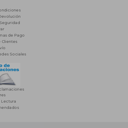
ondiciones
 Devolución
 Seguridad
ar
rmas de Pago
 Clientes
vío
edes Sociales
eclamaciones
res
a Lectura
omendados