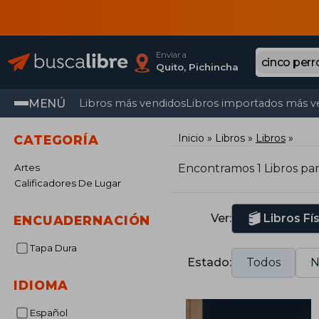
Enviar a
Quito, Pichincha
MENÚ
Libros más vendidos
Libros importados más v
Inicio
Libros
Libros
CATEGORÍA
Artes
Encontramos 1 Libros pa
Calificadores De Lugar
Ver:
Libros Fí
ENCUADERNACIÓN
Tapa Dura
Estado:
Todos
N
IDIOMA
Español