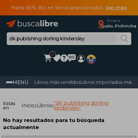
Hasta 60% dto en libros seleccionados
Ver más
Enviar a
Quito, Pichincha
0
MENÚ
Libros más vendidos
Libros importados más v
"dk publishing dorling
Estás
Inicio
Libros
en
kindersley"
No hay resultados para tu búsqueda
actualmente