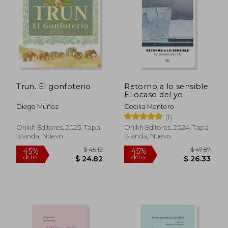
$ 46.50
$ 42.
45%
45%
dcto.
dcto.
$ 25.57
$ 23.
Trun. El gonfoterio
Retorno a lo sensible.
El ocaso del yo
Diego Muñoz
Cecilia Montero
(1)
Orjikh Editores, 2025, Tapa
Orjikh Editores, 2024, Tapa
Blanda, Nuevo
Blanda, Nuevo