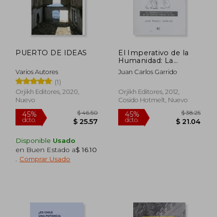
PUERTO DE IDEAS
El Imperativo de la
Humanidad: La
Fundamentación
Varios Autores
Juan Carlos Garrido
Estética de los
(1)
Derechos Humanos
en Kant
Orjikh Editores, 2020,
Orjikh Editores, 2012,
Nuevo
Cosido Hotmelt, Nuevo
Disponible
Usado
en Buen Estado a
$ 16.10
.
Comprar Usado
$ 46.50
$ 38.
45%
45%
dcto.
dcto.
$ 25.57
$ 21.