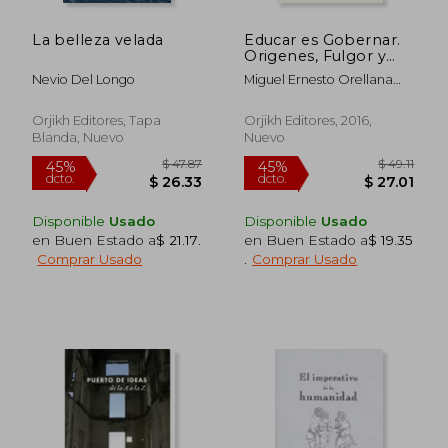
La belleza velada
Educar es Gobernar.
Origenes, Fulgor y
Fines del
Nevio Del Longo
Miguel Ernesto Orellana
Triestamentalismo
Benado
Orjikh Editores, Tapa
Orjikh Editores, 2016,
Blanda, Nuevo
Nuevo
Disponible
Usado
Disponible
Usado
en Buen Estado a
$ 21.17
.
en Buen Estado a
$ 19.35
Comprar Usado
.
Comprar Usado
$ 47.87
$ 49
45%
45%
dcto.
dcto.
$ 26.33
$ 27.