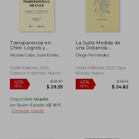
Transparencia en
La Justa Medida de
Chile: Logros y
una Distancia.
Desafios a Cinco Años
Benjamin y el
Nicolas Cobo,Juan Emilio
Diego Fernández
de la Vigencia
Romanticismo de
Cheyre
Jena
Orjikh Editores, 2014,
Orjikh Editores, 2021, Tapa
Costura Y Hotmelt, Nuevo
Blanda, Nuevo
$ 47.87
$ 69.
45%
45%
dcto.
dcto.
$ 26.33
$ 38.
Disponible
Usado
en Buen Estado a
$ 18.11
.
Comprar Usado