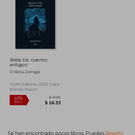
Wata čis: cuento
antiguo
Cristina Zárraga
Orjikh Editores, 2025, Tapa
Blanda, Nuevo
$ 53.37
$ 45.
45%
45%
dcto.
dcto.
$ 29.35
$ 24.
Se han encontrado pocos libros. Puedes
Repetir