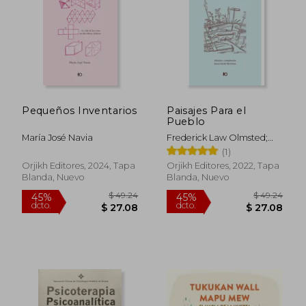
$ 45.12
$ 47.
45%
45%
dcto.
dcto.
$ 24.82
$ 26.
Pequeños Inventarios
Paisajes Para el
Pueblo
María José Navia
Frederick Law Olmsted;
Romy Hecht Marchant
(1)
Orjikh Editores, 2024, Tapa
Orjikh Editores, 2022, Tapa
Blanda, Nuevo
Blanda, Nuevo