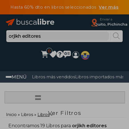
Hasta 60% dto en libros seleccionados
Ver más
Enviar a
Quito, Pichincha
0
MENÚ
Libros más vendidos
Libros importados más v
=
Ver Filtros
Inicio
Libros
Libros
Encontramos 19 Libros para
orjikh editores