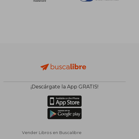
$ 47.87
45%
dcto.
$ 26.33
¡Descárgate la App GRATIS!
Vender Libros en Buscalibre