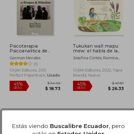
Psicoterapia
Tukukan wall mapu
$ 49.24
$ 49.
Psicoanalitica de
mew: el habla de la
45%
45%
dcto.
dcto.
Grupos & Vinculos
huerta
$ 27.08
$ 27.
German Morales
Josefina Cortés; Romina
Urra; María De La Luz
(1)
Marqués; Rukmini Becerra;
Orjikh Editores, 2011,
Orjikh Editores, 2022, Tapa
María Lara Millapan; José
Perfect Paperback,
Usado
Blanda, Nuevo
Tomás Ibarra
Estás viendo
Buscalibre Ecuador
, pero
estás en
Estados Unidos