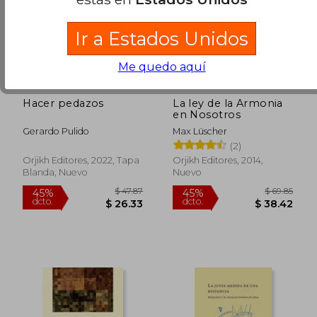
Ir a Estados Unidos
Me quedo aquí
Hacer pedazos
La ley de la Armonia
en Nosotros
Gerardo Pulido
Max Lüscher
(2)
$ 34.06
$ 47.
45%
45%
dcto.
dcto.
Orjikh Editores, 2022, Tapa
Orjikh Editores, 2014,
$ 18.73
$ 26.
Blanda, Nuevo
Nuevo