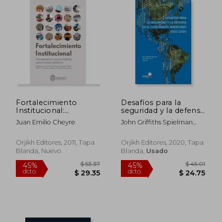
Fortalecimiento
Desafíos para la
Institucional:
seguridad y la defensa
Transparencia y
en el continente
Juan Emilio Cheyre
John Griffiths Spielman
Accountability Para
americano 2020-2030
Juan Pablo Toro
un
Orjikh Editores, 2011, Tapa
Orjikh Editores, 2020, Tapa
$ 53.37
$ 45
45%
45%
Blanda, Nuevo
Blanda,
Usado
dcto.
dcto.
$ 29.35
$ 24.