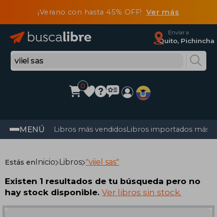
¡Verano con hasta 45% OFF!
Ver más
Enviar a
Quito, Pichincha
0
MENÚ
Libros más vendidos
Libros importados más v
Inicio
Libros
"viiel sas"
Estás en
Existen 1 resultados de tu búsqueda pero no
hay stock disponible.
Ver libros sin stock.