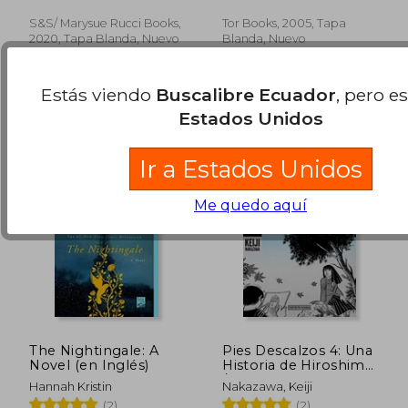
S&s/ Marysue Rucci Books,
Tor Books, 2005, Tapa
2020, Tapa Blanda, Nuevo
Blanda, Nuevo
Estás viendo
Buscalibre Ecuador
, pero e
Estados Unidos
Ir a Estados Unidos
Me quedo aquí
The Nightingale: A
Pies Descalzos 4: Una
Novel (en Inglés)
Historia de Hiroshima
/ Barefoot Gen 4
Hannah Kristin
Nakazawa, Keiji
(2)
(2)
$ 51.45
$ 35.