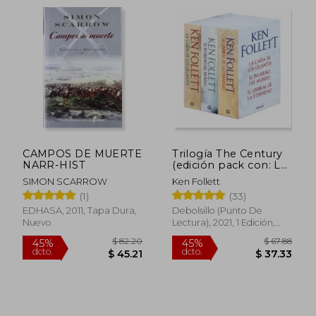
CAMPOS DE MUERTE
Trilogía The Century
NARR-HIST
(edición pack con: La
caída de los gigantes |
SIMON SCARROW
Ken Follett
El invierno del
(1)
(33)
mundo | El umbral de
la eternidad)
EDHASA, 2011, Tapa Dura,
Debolsillo (Punto De
Nuevo
Lectura), 2021, 1 Edición,
Tapa Blanda, Nuevo
$ 70.80
$ 54.
40%
45%