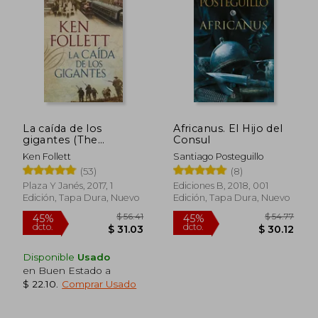
$ 36.67
$ 44.
45%
45%
dcto.
dcto.
$ 20.17
$ 24.
La caída de los
Africanus. El Hijo del
gigantes (The
Consul
Century 1)
Ken Follett
Santiago Posteguillo
(53)
(8)
Plaza Y Janés, 2017, 1
Ediciones B, 2018, 001
Edición, Tapa Dura, Nuevo
Edición, Tapa Dura, Nuevo
Disponible
Usado
en Buen Estado a
$ 22.10
.
Comprar Usado