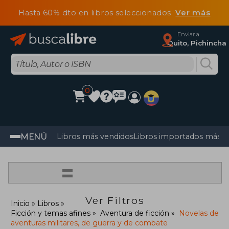
Hasta 60% dto en libros seleccionados
Ver más
Enviar a
Quito, Pichincha
0
MENÚ
Libros más vendidos
Libros importados más v
=
Ver Filtros
Inicio
Libros
Ficción y temas afines
Aventura de ficción
Novelas de
aventuras militares, de guerra y de combate