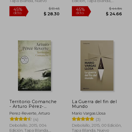
Tapa Blanda, Nuevo
Edición, Tapa Blanda,
Nuevo
$ 39.99
$ 35.
45%
45%
dcto.
dcto.
$ 21.99
$ 19.
Territorio Comanche
La Guerra del fin del
- Arturo Pérez-
Mundo
Reverte - Libro Físico
Perez-Reverte, Arturo
Mario Vargas Llosa
(4)
(3)
Debolsillo, 2015, 004
Debolsillo, 2015, 00 Edición,
Edición, Tapa Blanda,
Tapa Blanda, Nuevo