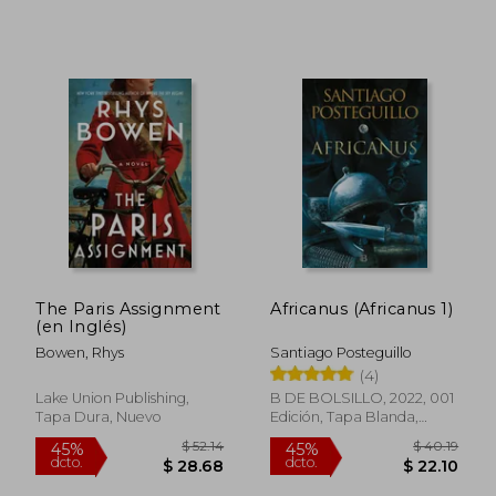
$ 82.20
$ 67.
45%
45%
dcto.
dcto.
$ 45.21
$ 37.
The Paris Assignment
Africanus (Africanus 1)
(en Inglés)
Bowen, Rhys
Santiago Posteguillo
(4)
Lake Union Publishing,
B DE BOLSILLO, 2022, 001
Tapa Dura, Nuevo
Edición, Tapa Blanda,
Nuevo