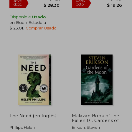
Disponible
Usado
en Buen Estado a
$ 23.01
.
Comprar Usado
The Need (en Inglés)
Malazan Book of the
$ 49.64
$ 32.
Fallen 01. Gardens of
45%
45%
dcto.
dcto.
the Moon (Tor Books)
$ 27.30
$ 18.
Phillips, Helen
Erikson, Steven
(en Inglés)