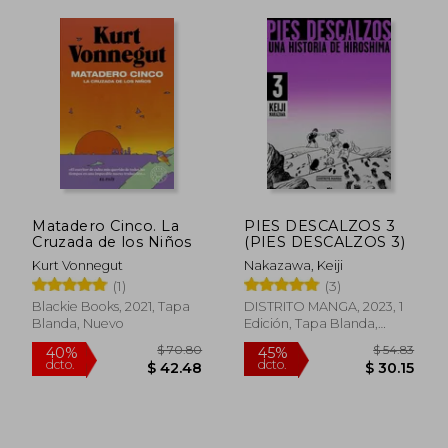
Matadero Cinco. La
PIES DESCALZOS 3
Cruzada de los Niños
(PIES DESCALZOS 3)
Kurt Vonnegut
Nakazawa, Keiji
(1)
(3)
Blackie Books, 2021, Tapa
DISTRITO MANGA, 2023, 1
Blanda, Nuevo
Edición, Tapa Blanda,
Nuevo
$ 40.89
$ 50.
40%
40%
dcto.
dcto.
$ 24.53
$ 30.