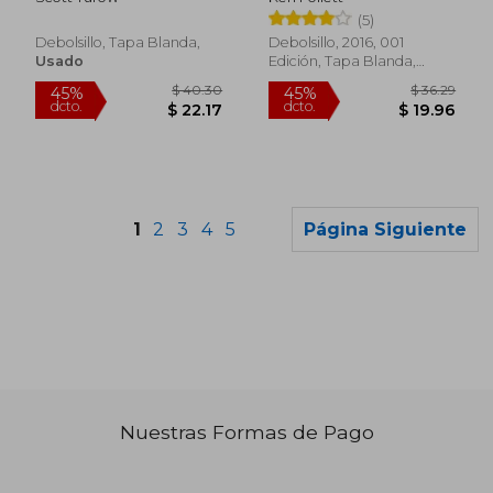
(5)
Debolsillo, Tapa Blanda,
Debolsillo, 2016, 001
Usado
Edición, Tapa Blanda,
Usado
1
2
3
4
5
Página Siguiente
$ 31.70
$ 38
45%
45%
dcto.
dcto.
$ 17.43
$ 21.
Nuestras Formas de Pago