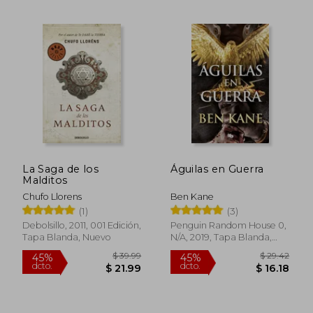
La Saga de los
Águilas en Guerra
Malditos
Chufo Llorens
Ben Kane
(1)
(3)
$ 35.02
$ 38
45%
45%
Debolsillo, 2011, 001 Edición,
Penguin Random House 0,
dcto.
dcto.
$ 19.26
$ 21.
Tapa Blanda, Nuevo
N/A, 2019, Tapa Blanda,
Usado