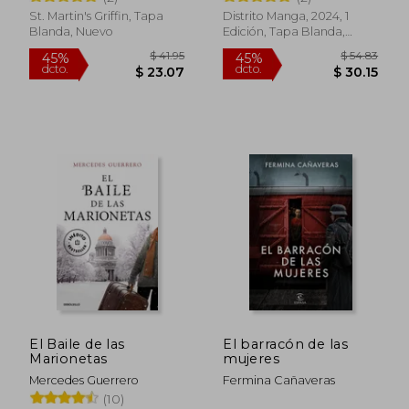
45%
45%
dcto.
dcto.
$ 28.30
$ 19.
St. Martin's Griffin, Tapa
Distrito Manga, 2024, 1
Blanda, Nuevo
Edición, Tapa Blanda,
Nuevo
El Baile de las
El barracón de las
Marionetas
mujeres
Mercedes Guerrero
Fermina Cañaveras
(10)