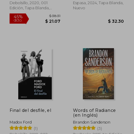
Debolsillo, 2020, 001
Espasa, 2024, Tapa Blanda,
Edición, Tapa Blanda,
Nuevo
Nuevo
$ 47.26
$ 39.
40%
45%
dcto.
dcto.
$ 28.36
$ 21.
Final del desfile, el
Words of Radiance
(en Inglés)
Madox Ford
Brandon Sanderson
(1)
(3)