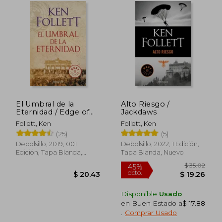
dcto.
dcto.
$ 42.48
$ 30.
El Umbral de la
Alto Riesgo /
Eternidad / Edge of
Jackdaws
Eternity
Follett, Ken
Follett, Ken
(25)
(5)
Debolsillo, 2019, 001
Debolsillo, 2022, 1 Edición,
Edición, Tapa Blanda,
Tapa Blanda, Nuevo
Nuevo
Disponible
Usado
en Buen Estado a
$ 17.88
.
Comprar Usado