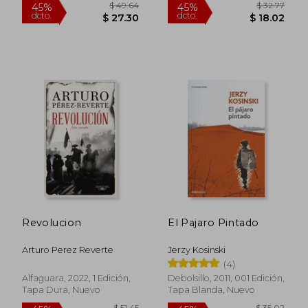
$ 49.80
$ 36.
45%
45%
dcto.
dcto.
$ 27.39
$ 20.
Revolucion
El Pajaro Pintado
Arturo Perez Reverte
Jerzy Kosinski
(4)
Alfaguara, 2022, 1 Edición,
Debolsillo, 2011, 001 Edición,
Tapa Dura, Nuevo
Tapa Blanda, Nuevo