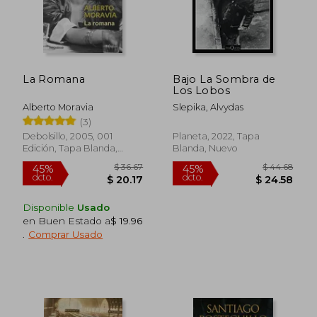
$ 54.87
$ 43.
45%
40%
dcto.
dcto.
$ 30.18
$ 26.
La Romana
Bajo La Sombra de
Los Lobos
Alberto Moravia
Slepika, Alvydas
(3)
Debolsillo, 2005, 001
Planeta, 2022, Tapa
Edición, Tapa Blanda,
Blanda, Nuevo
Nuevo
Disponible
Usado
en Buen Estado a
$ 19.96
.
Comprar Usado