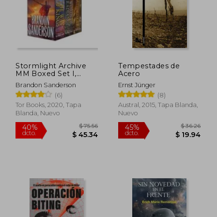
Stormlight Archive
Tempestades de
MM Boxed Set I,
Acero
Books 1-3 (en Inglés)
Brandon Sanderson
Ernst Jünger
(6)
(8)
Tor Books, 2020, Tapa
Austral, 2015, Tapa Blanda,
Blanda, Nuevo
Nuevo
$ 75.56
$ 36.
40%
45%
dcto.
dcto.
$ 45.34
$ 19.