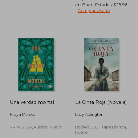
en Buen Estado a
$ 19.96
.
Comprar Usado
$ 116.20
$ 91
45%
45%
dcto.
dcto.
$ 63.91
$ 50.
Una verdad mortal
La Cinta Roja (Novela)
Freya Marske
Lucy Adlington
VRYA, 2024, Rustico, Nuevo
Booket, 2021, Tapa Blanda,
Nuevo