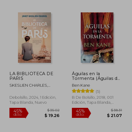
$ 56.41
$ 54.
45%
45%
dcto.
dcto.
$ 31.03
$ 30.
LA BIBLIOTECA DE
Águilas en la
PARIS
Tormenta (Águilas de
Roma 3)
SKESLIEN CHARLES,
Ben Kane
JANET
(5)
Debolsillo, 2024, 1 Edición,
B De Bolsillo, 2018, 001
Tapa Blanda, Nuevo
Edición, Tapa Blanda,
Nuevo