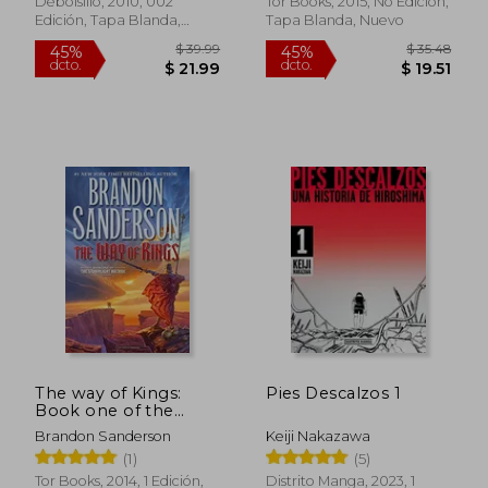
Debolsillo, 2010, 002
Tor Books, 2015, No Edición,
Edición, Tapa Blanda,
Tapa Blanda, Nuevo
Nuevo
$ 41.95
$ 54.
45%
45%
dcto.
dcto.
$ 23.07
$ 30.
The way of Kings:
Pies Descalzos 1
Book one of the
Stormlight Archive
Brandon Sanderson
Keiji Nakazawa
(en Inglés)
(1)
(5)
Tor Books, 2014, 1 Edición,
Distrito Manga, 2023, 1