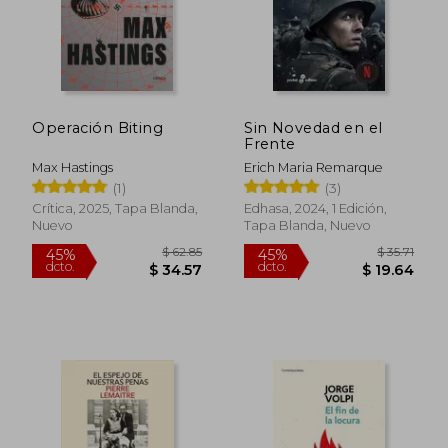
Operación Biting
Sin Novedad en el
Frente
Max Hastings
Erich Maria Remarque
(1)
(3)
Crítica, 2025, Tapa Blanda,
Edhasa, 2024, 1 Edición,
Nuevo
Tapa Blanda, Nuevo
$ 62.85
$ 35
45%
45%
dcto.
dcto.