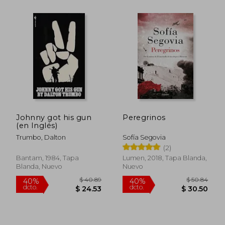
Johnny got his gun
Peregrinos
(en Inglés)
Trumbo, Dalton
Sofía Segovia
(2)
Bantam, 1984, Tapa
Lumen, 2018, Tapa Blanda,
Blanda, Nuevo
Nuevo
$ 39.99
$ 29.
45%
45%
dcto.
dcto.
$ 21.99
$ 16.