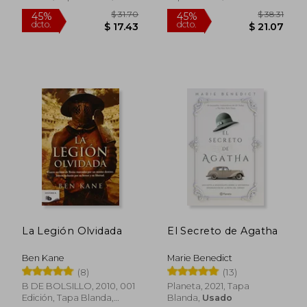
Nuevo
$ 60.31
$ 54.
40%
45%
dcto.
dcto.
$ 36.19
$ 30.
La Legión Olvidada
El Secreto de Agatha
Ben Kane
Marie Benedict
(8)
(13)
B DE BOLSILLO, 2010, 001
Planeta, 2021, Tapa
Edición, Tapa Blanda,
Blanda,
Usado