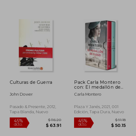
$ 35.
45%
dcto.
$ 20.43
$ 19.
Culturas de Guerra
Pack Carla Montero
con: El medallón de
fuego | La tabla
John Dower
Carla Montero
esmeralda
Pasado & Presente, 2012,
Plaza Y Janés, 2021, 001
Tapa Blanda, Nuevo
Edición, Tapa Dura, Nuevo