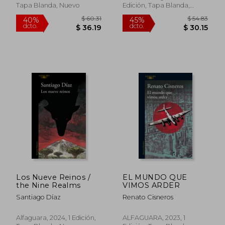
Tapa Blanda, Nuevo
Edición, Tapa Blanda,
Nuevo
$ 38.31
45%
dcto.
$ 21.07
$ 32.
Los Nueve Reinos /
EL MUNDO QUE
the Nine Realms
VIMOS ARDER
Santiago Díaz
Renato Cisneros
Alfaguara, 2024, 1 Edición,
ALFAGUARA, 2023, 1