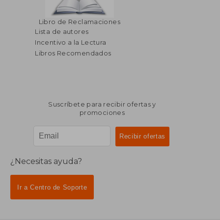
Libro de Reclamaciones
Lista de autores
Incentivo a la Lectura
$ 40.30
$ 36.
45%
45%
dcto.
dcto.
$ 22.17
$ 19.
Libros Recomendados
Suscríbete para recibir ofertas y
promociones
¿Necesitas ayuda?
Ir a Centro de Soporte