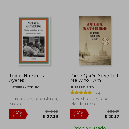
$ 52.14
$ 40.
45%
45%
dcto.
dcto.
$ 28.68
$ 22.
Todos Nuestros
Dime Quién Soy / Tell
Ayeres
Me Who I Am
Natalia Ginzburg
Julia Navarro
(55)
Lumen, 2023, Tapa Blanda,
Debolsillo, 2015, Tapa
Nuevo
Blanda, Nuevo
Disponible
Usado