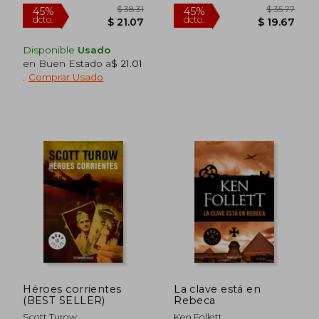
Nuevo
Disponible
Usado
en Buen Estado a
$ 21.01
.
Comprar Usado
$ 51.45
$ 44.
45%
45%
dcto.
dcto.
$ 28.30
$ 24.
Héroes corrientes
La clave está en
(BEST SELLER)
Rebeca
Scott Turow
Ken Follett