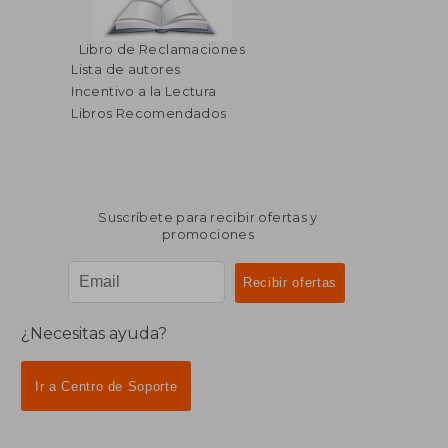
$ 41.40
$ 52.
45%
45%
Libro de Reclamaciones
dcto.
dcto.
$ 22.77
$ 28.
Lista de autores
Incentivo a la Lectura
Libros Recomendados
Suscríbete para recibir ofertas y
promociones
¿Necesitas ayuda?
Ir a Centro de Soporte