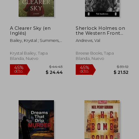
A Clearer Sky (en
Sherlock Holmes on
Inglés)
the Western Front
(en Inglés)
Bailey, Krystal ; Summers,
Andrews, Val
Savannah
Krystal Bailey, Tapa
Breese Books, Tapa
Blanda, Nuevo
Blanda, Nuevo
$ 64.11
$ 35.
40%
45%
dcto.
dcto.
$ 38.47
$ 19.