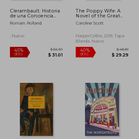
Clerambault. Historia
The Poppy Wife: A
$ 76.99
$ 90.
45%
45%
de una Conciencia
Novel of the Great
dcto.
dcto.
$ 42.34
$ 49.
Libre Durante la
war (en Inglés)
Romain. Rolland
Caroline Scott
Guerra.
, Nuevo
HarperCollins, 2019, Tapa
Blanda, Nuevo