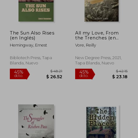
The Sun Also Rises
All my Love, From
(en Inglés)
the Trenches (en
Inglés)
Hemingway, Ernest
Vore, Reilly
$ 81.69
$ 50.
40%
45%
dcto.
dcto.
$ 49.01
$ 27.
Bibliotech Press, Tapa
New Degree Press, 2021,
Blanda, Nuevo
Tapa Blanda, Nuevo