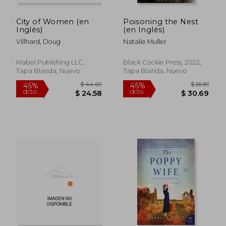
$ 52.11
$ 63
45%
45%
dcto.
dcto.
$ 28.66
$ 35.
City of Women (en
Poisoning the Nest
Inglés)
(en Inglés)
Villhard, Doug
Natalie Muller
Mabel Publishing LLC,
Black Cockie Press, 2022,
Tapa Blanda, Nuevo
Tapa Blanda, Nuevo