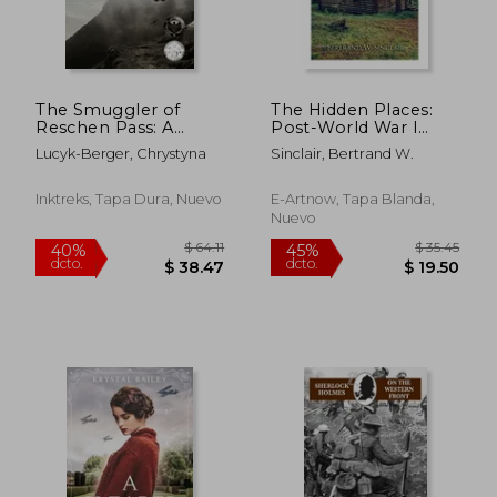
The Smuggler of
The Hidden Places:
Reschen Pass: A
Post-World War I
Reschen Valley
Novel (en Inglés)
Lucyk-Berger, Chrystyna
Sinclair, Bertrand W.
Novella (en Inglés)
Inktreks, Tapa Dura, Nuevo
E-Artnow, Tapa Blanda,
Nuevo
$ 48.21
$ 42
45%
45%
dcto.
dcto.
$ 26.52
$ 23.