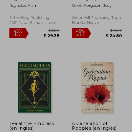
Reynolds, Alan
Gillett-Ferguson, Judy
Fisher King Publishing,
Green Hill Publishing, Tapa
2021, Tapa Blanda, Nuevo
Blanda, Nuevo
$ 189.39
$ 56.
40%
45%
dcto.
dcto.
$ 113.63
$ 31.
Tea at the Empress
A Generation of
(en Inglés)
Poppies (en Inglés)