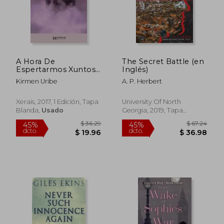
$ 31.58
$ 86.
45%
45%
dcto.
dcto.
$ 17.37
$ 47.
A Hora De
The Secret Battle (en
Espertarmos Xuntos
Inglés)
(Edición Literaria -
Kirmen Uribe
A. P. Herbert
Narrativa)
Xerais, 2017, 1 Edición, Tapa
University Of North
Blanda,
Usado
Georgia, 2019, Tapa
Blanda, Nuevo