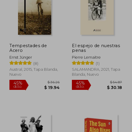
Tempestades de
El espejo de nuestras
Acero
penas
Ernst Jünger
Pierre Lemaitre
(8)
(1)
Austral, 2015, Tapa Blanda,
SALAMANDRA, 2021, Tapa
Nuevo
Blanda, Nuevo
$ 36.26
$ 54.
45%
45%
dcto.
dcto.
$ 19.94
$ 30.