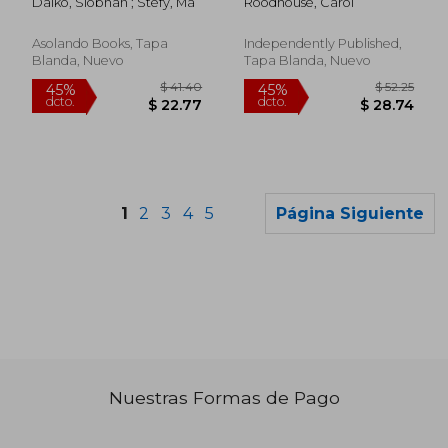
Daiko, Siobhan ; Stefy, Ma
Roodhouse, Carol
Asolando Books, Tapa
Independently Published,
Blanda, Nuevo
Tapa Blanda, Nuevo
1
2
3
4
5
Página Siguiente
Nuestras Formas de Pago
$ 53.41
$ 45.
45%
45%
dcto.
dcto.
$ 29.38
$ 24.