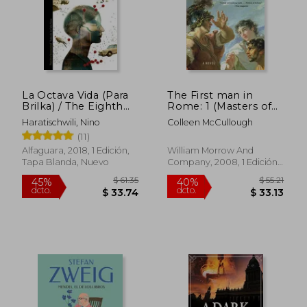
$ 39.99
$ 34.
45%
40%
dcto.
dcto.
$ 21.99
$ 20.
La Octava Vida (Para
The First man in
Brilka) / The Eighth
Rome: 1 (Masters of
Life (for Brilka)
Rome) (en Inglés)
Haratischwili, Nino
Colleen McCullough
(11)
Alfaguara, 2018, 1 Edición,
William Morrow And
Tapa Blanda, Nuevo
Company, 2008, 1 Edición,
Tapa Blanda, Nuevo