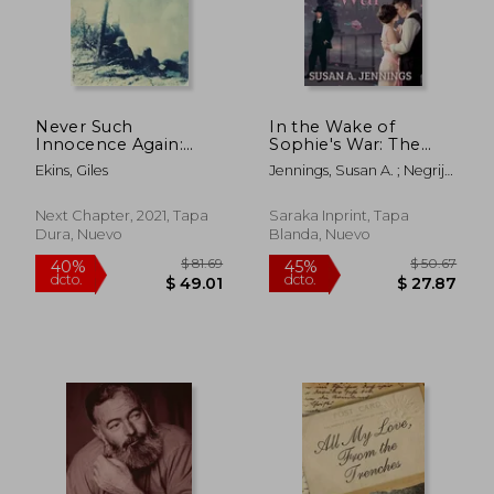
Never Such
In the Wake of
$ 36.29
$ 67.
45%
45%
Innocence Again:
Sophie's War: The
dcto.
dcto.
$ 19.96
$ 36.
Large Print
guns are silent, the
Ekins, Giles
Jennings, Susan A. ; Negrijn,
Hardcover Edition (en
whole world has
Meghan
Inglés)
changed. So has she...
(en Inglés)
Next Chapter, 2021, Tapa
Saraka Inprint, Tapa
Dura, Nuevo
Blanda, Nuevo