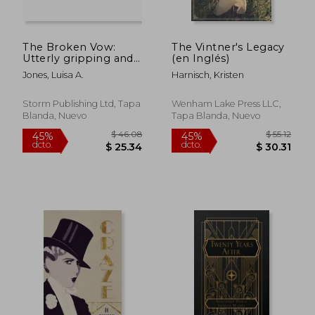
The Broken Vow:
The Vintner's Legacy
Utterly gripping and
(en Inglés)
emotional historical
Jones, Luisa A.
Harnisch, Kristen
fiction (en Inglés)
Storm Publishing Ltd, Tapa
Wenham Lake Press LLC,
Blanda, Nuevo
Tapa Blanda, Nuevo
$ 55.62
$ 53.
45%
45%
dcto.
dcto.
$ 30.59
$ 29.