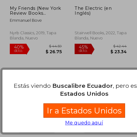
My Friends (New York
The Electric (en
Review Books
Inglés)
Classics) (en Inglés)
Emmanuel Bove
$ 44.69
$ 55
45%
45%
dcto.
dcto.
$ 24.58
$ 30.
Nyrb Classics, 2019, Tapa
Stairwell Books, 2022, Tapa
Blanda, Nuevo
Blanda, Nuevo
Estás viendo
Buscalibre Ecuador
, pero e
Estados Unidos
Ir a Estados Unidos
Me quedo aquí