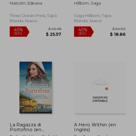
Malcolm, Edeana
Hillbom, Saga
Three Ocean Press, Tapa
Saga Hillbom, Tapa
Blanda, Nuevo
Blanda, Nuevo
$ 72.14
$ 42.
45%
45%
dcto.
dcto.
$ 39.68
$ 23.
La Ragazza di
A Hero Within (en
Portofino (en
Inglés)
Italiano)