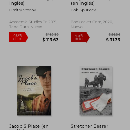
Inglés)
(en Inglés)
Dmitry Stonov
Bob Spurlock
Academic Studies Pr, 2019,
Booklocker.Com, 2020,
Tapa Dura, Nuevo
Nuevo
$ 38.39
$ 44.
40%
40%
dcto.
dcto.
$ 23.03
$ 26.
Jacob'S Place (en
Stretcher Bearer