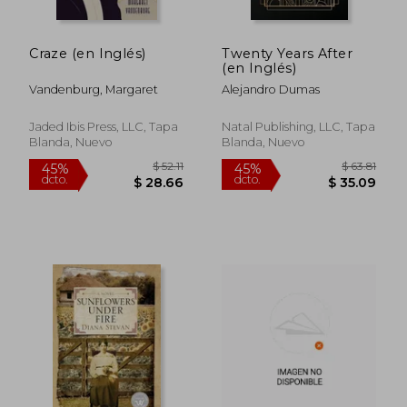
Craze (en Inglés)
Twenty Years After
(en Inglés)
Vandenburg, Margaret
Alejandro Dumas
Jaded Ibis Press, LLC, Tapa
Natal Publishing, LLC, Tapa
Blanda, Nuevo
Blanda, Nuevo
$ 46.08
$ 55
45%
45%
dcto.
dcto.
$ 25.34
$ 30.