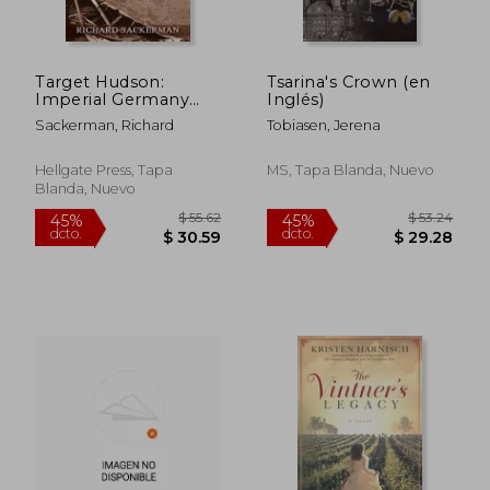
Target Hudson:
Tsarina's Crown (en
Imperial Germany
Inglés)
Strikes New York
Sackerman, Richard
Tobiasen, Jerena
Harbor (A Novel) (en
Inglés)
Hellgate Press, Tapa
MS, Tapa Blanda, Nuevo
Blanda, Nuevo
$ 33.40
$ 44.
45%
45%
dcto.
dcto.
$ 18.37
$ 24.