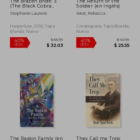
The Brazen Bride: 3
The Return of the
(The Black Cobra
Soldier (en Inglés)
Quartet) (en Inglés)
Stephanie Laurens
West, Rebecca
Harperluxe, 2010, Tapa
Createspace, Tapa Blanda,
Blanda, Nuevo
Nuevo
$ 50.46
$ 45.
40%
40%
dcto.
dcto.
$ 30.28
$ 27.
The Raskin Family (en
They Call me Trep