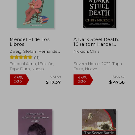
$ 61.35
$ 55
45%
40%
dcto.
dcto.
$ 33.74
$ 33.
Mendel El de Los
A Dark Steel Death:
Libros
10 (a tom Harper
Mystery) (en Inglés)
Zweig, Stefan ; Hernández
Nickson, Chris
Rodilla, Itziar ; Pallarès,
(11)
Marc
Editorial Alma, 1 Edición,
Severn House, 2022, Tapa
Tapa Dura, Nuevo
Dura, Nuevo