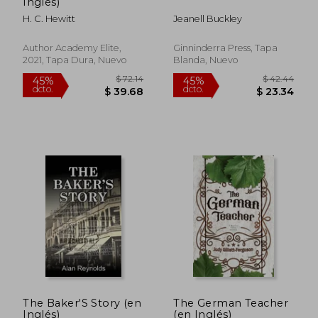
Inglés)
H. C. Hewitt
Jeanell Buckley
Author Academy Elite,
Ginninderra Press, Tapa
2021, Tapa Dura, Nuevo
Blanda, Nuevo
$ 53.39
$ 42.
40%
40%
dcto.
dcto.
$ 32.03
$ 25.
The Baker'S Story (en
The German Teacher
Inglés)
(en Inglés)