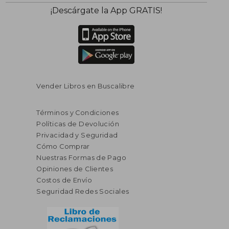
$ 46.48
$ 34.
45%
45%
¡Descárgate la App GRATIS!
dcto.
dcto.
$ 25.57
$ 18.
Vender Libros en Buscalibre
Términos y Condiciones
Políticas de Devolución
Privacidad y Seguridad
Cómo Comprar
Nuestras Formas de Pago
Opiniones de Clientes
Costos de Envío
Seguridad Redes Sociales