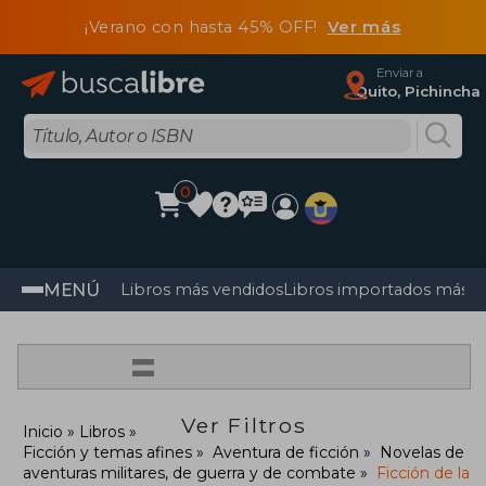
¡Verano con hasta 45% OFF!
Ver más
Enviar a
Quito, Pichincha
0
MENÚ
Libros más vendidos
Libros importados más v
=
Ver Filtros
Inicio
Libros
Ficción y temas afines
Aventura de ficción
Novelas de
aventuras militares, de guerra y de combate
Ficción de la