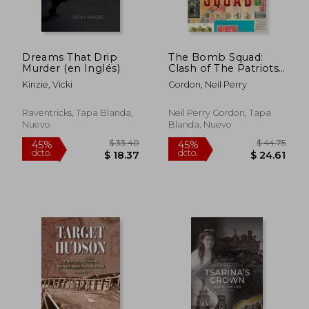
Dreams That Drip
The Bomb Squad:
Murder (en Inglés)
Clash of The Patriots
(en Inglés)
Kinzie, Vicki
Gordon, Neil Perry
Raventricks, Tapa Blanda,
Neil Perry Gordon, Tapa
Nuevo
Blanda, Nuevo
$ 44.43
$ 39
45%
45%
dcto.
dcto.
$ 24.44
$ 21.