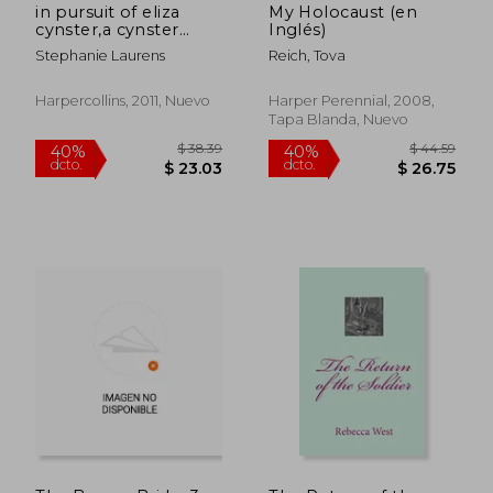
in pursuit of eliza
My Holocaust (en
cynster,a cynster
Inglés)
novel
Stephanie Laurens
Reich, Tova
Harpercollins, 2011, Nuevo
Harper Perennial, 2008,
Tapa Blanda, Nuevo
$ 44.59
$ 42.
40%
45%
dcto.
dcto.
$ 26.75
$ 23.