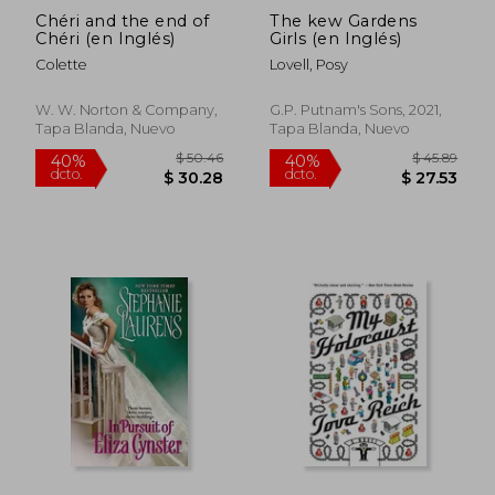
Chéri and the end of
The kew Gardens
Chéri (en Inglés)
Girls (en Inglés)
Colette
Lovell, Posy
W. W. Norton & Company,
G.P. Putnam's Sons, 2021,
Tapa Blanda, Nuevo
Tapa Blanda, Nuevo
$ 56.39
$ 48.
45%
40%
dcto.
dcto.
$ 31.01
$ 29.