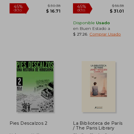
Nuevo
Disponible
Usado
en Buen Estado a
$ 27.26
.
Comprar Usado
Pies Descalzos 2
La Biblioteca de París
/ The Paris Library
$ 33.52
$ 31
45%
45%
dcto.
dcto.
$ 18.44
$ 17.