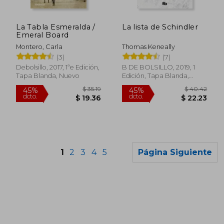
La Tabla Esmeralda /
La lista de Schindler
Emeral Board
$ 31.70
$ 35.
45%
45%
dcto.
dcto.
$ 17.43
$ 19.
Montero, Carla
Thomas Keneally
(3)
(7)
Debolsillo, 2017, 1ªe Edición,
B DE BOLSILLO, 2019, 1
Tapa Blanda, Nuevo
Edición, Tapa Blanda,
Nuevo
1
2
3
4
5
Página Siguiente