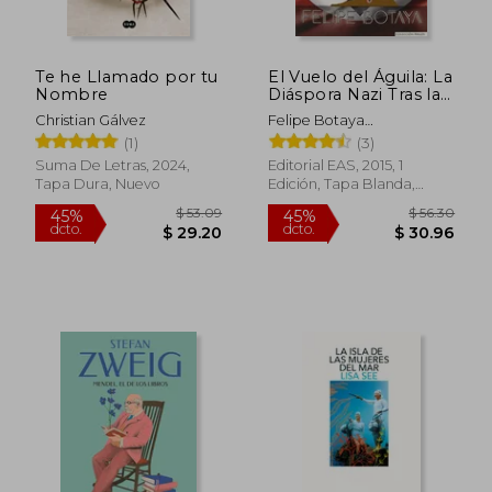
Te he Llamado por tu
El Vuelo del Águila: La
Nombre
Diáspora Nazi Tras la
Guerra
Christian Gálvez
Felipe Botaya
Garc&Iacute;A
(1)
(3)
Suma De Letras, 2024,
Editorial EAS, 2015, 1
Tapa Dura, Nuevo
Edición, Tapa Blanda,
Nuevo
$ 69.81
$ 51
45%
45%
dcto.
dcto.
$ 38.40
$ 28.