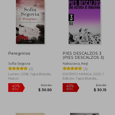
$ 39.99
$ 70.
45%
40%
dcto.
dcto.
$ 21.99
$ 42.
Peregrinos
PIES DESCALZOS 3
(PIES DESCALZOS 3)
Sofía Segovia
Nakazawa, Keiji
(2)
(3)
Lumen, 2018, Tapa Blanda,
DISTRITO MANGA, 2023, 1
Nuevo
Edición, Tapa Blanda,
Nuevo