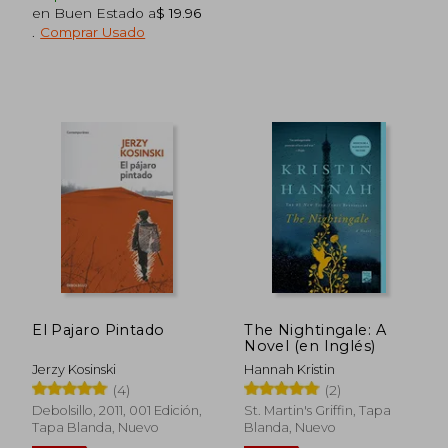
en Buen Estado a
$ 19.96
.
Comprar Usado
El Pajaro Pintado
The Nightingale: A
Novel (en Inglés)
Jerzy Kosinski
Hannah Kristin
$ 36.67
$ 32.
45%
45%
(4)
(2)
dcto.
dcto.
$ 20.17
$ 18.
Debolsillo, 2011, 001 Edición,
St. Martin's Griffin, Tapa
Tapa Blanda, Nuevo
Blanda, Nuevo