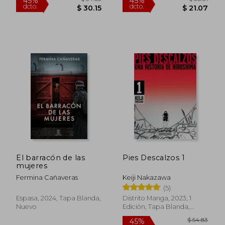
$ 35.02
$ 41
45%
45%
dcto.
dcto.
$ 19.26
$ 23.
El barracón de las
Pies Descalzos 1
mujeres
Fermina Cañaveras
Keiji Nakazawa
(5)
Espasa, 2024, Tapa Blanda,
Distrito Manga, 2023, 1
Nuevo
Edición, Tapa Blanda,
Nuevo