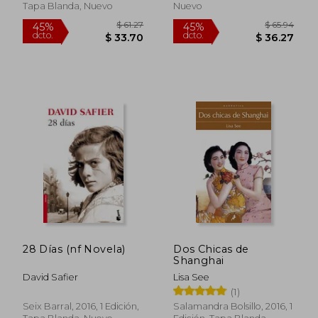
Tapa Blanda, Nuevo
Nuevo
$ 32.77
$ 77.
45%
40%
dcto.
dcto.
$ 18.02
$ 46.
28 Días (nf Novela)
Dos Chicas de
Shanghai
David Safier
Lisa See
(1)
Seix Barral, 2016, 1 Edición,
Salamandra Bolsillo, 2016, 1