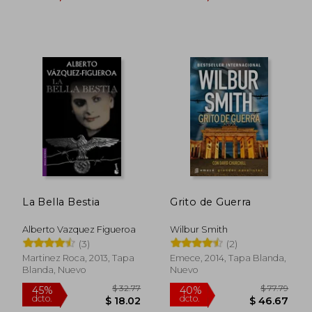
$ 44.84
$ 35.
45%
45%
dcto.
dcto.
$ 24.66
$ 19.
La Bella Bestia
Grito de Guerra
Alberto Vazquez Figueroa
Wilbur Smith
(3)
(2)
Martinez Roca, 2013, Tapa
Emece, 2014, Tapa Blanda,
Blanda, Nuevo
Nuevo