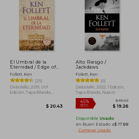
$ 50.84
$ 54.
40%
45%
dcto.
dcto.
$ 30.50
$ 30.
El Umbral de la
Alto Riesgo /
Eternidad / Edge of
Jackdaws
Eternity
Follett, Ken
Follett, Ken
(25)
(5)
Debolsillo, 2019, 001
Debolsillo, 2022, 1 Edición,
Edición, Tapa Blanda,
Tapa Blanda, Nuevo
Nuevo
Disponible
Usado
en Buen Estado a
$ 17.88
.
Comprar Usado