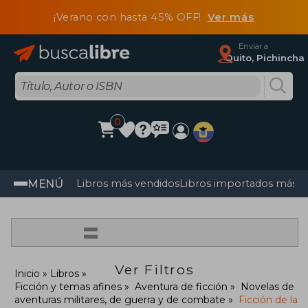
¡Verano con hasta 45% OFF!
Ver más
Enviar a
Quito, Pichincha
0
MENÚ
Libros más vendidos
Libros importados más v
=
Ver Filtros
Inicio
Libros
Ficción y temas afines
Aventura de ficción
Novelas de
aventuras militares, de guerra y de combate
Ficción de la