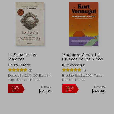
$ 36.67
$ 35.
45%
45%
dcto.
dcto.
$ 20.17
$ 19.
La Saga de los
Matadero Cinco. La
Malditos
Cruzada de los Niños
Chufo Llorens
Kurt Vonnegut
(1)
(1)
Debolsillo, 2011, 001 Edición,
Blackie Books, 2021, Tapa
Tapa Blanda, Nuevo
Blanda, Nuevo