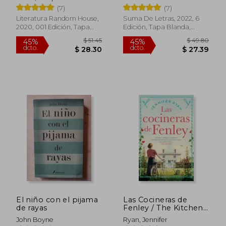
(7)
(7)
$ 30.38
$ 56.
45%
45%
Literatura Random House,
Suma De Letras, 2022, 6
dcto.
dcto.
$ 16.71
$ 31.
2020, 001 Edición, Tapa
Edición, Tapa Blanda,
Blanda, Nuevo
Nuevo
El niño con el pijama
Las Cocineras de
de rayas
Fenley / The Kitchen
Front
John Boyne
Ryan, Jennifer