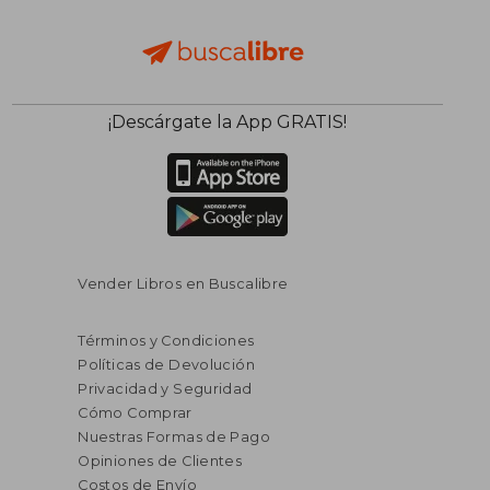
¡Descárgate la App GRATIS!
$ 31.58
$ 54.
45%
45%
dcto.
dcto.
$ 17.37
$ 30.
Vender Libros en Buscalibre
Términos y Condiciones
Políticas de Devolución
Privacidad y Seguridad
Cómo Comprar
Nuestras Formas de Pago
Opiniones de Clientes
Costos de Envío