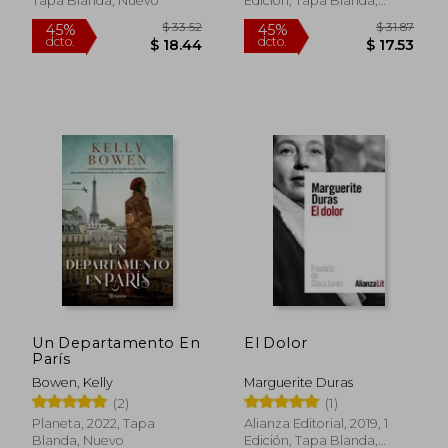
Tapa Blanda, Nuevo
Edición, Tapa Blanda,
Nuevo
Un Departamento En
El Dolor
París
Bowen, Kelly
Marguerite Duras
$ 61.27
$ 65.
45%
45%
(2)
(1)
dcto.
dcto.
$ 33.70
$ 36.
Planeta, 2022, Tapa
Alianza Editorial, 2019, 1
Blanda, Nuevo
Edición, Tapa Blanda,