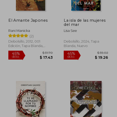
El Amante Japones
La isla de las mujeres
del mar
Rani Manicka
Lisa See
(2)
Debolsillo, 2012, 001
Debolsillo, 2024, Tapa
Edición, Tapa Blanda,
Blanda, Nuevo
Nuevo
$ 35.83
$ 44.
45%
40%
dcto.
dcto.
$ 19.71
$ 26.