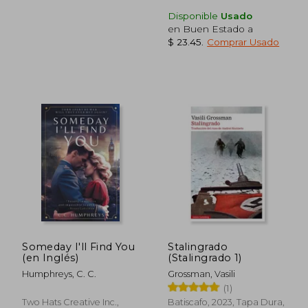
Disponible
Usado
en Buen Estado a
$ 23.45
.
Comprar Usado
$ 40.30
$ 36.
45%
45%
dcto.
dcto.
$ 22.17
$ 19.
Someday I'll Find You
Stalingrado
(en Inglés)
(Stalingrado 1)
Humphreys, C. C.
Grossman, Vasili
(1)
Two Hats Creative Inc.,
Batiscafo, 2023, Tapa Dura,