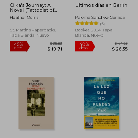
Cilka's Journey: A
Últimos días en Berlín
Novel (Tattooist of
Auschwitz) (en Inglés)
Heather Morris
Paloma Sánchez-Garnica
(5)
St. Martin's Paperbacks,
Booket, 2024, Tapa
Tapa Blanda, Nuevo
Blanda, Nuevo
$ 51.45
$ 49.
45%
45%
dcto.
dcto.
$ 28.30
$ 27.