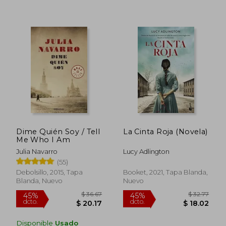
Dime Quién Soy / Tell
La Cinta Roja (Novela)
Me Who I Am
Julia Navarro
Lucy Adlington
(55)
$ 116.20
$ 52
45%
45%
Debolsillo, 2015, Tapa
Booket, 2021, Tapa Blanda,
dcto.
dcto.
$ 63.91
$ 28.
Blanda, Nuevo
Nuevo
Disponible
Usado