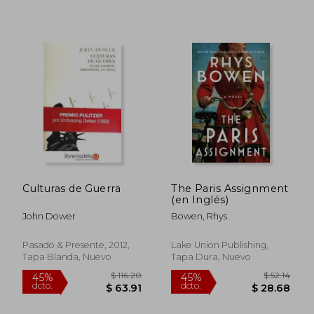
$ 35.
45%
dcto.
$ 20.43
$ 19.
Culturas de Guerra
The Paris Assignment
(en Inglés)
John Dower
Bowen, Rhys
Pasado & Presente, 2012,
Lake Union Publishing,
Tapa Blanda, Nuevo
Tapa Dura, Nuevo