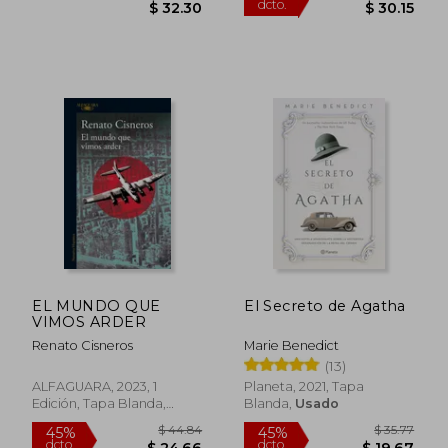
$ 54.83
$ 38
45%
45%
dcto.
dcto.
$ 30.15
$ 21.
EL MUNDO QUE
El Secreto de Agatha
VIMOS ARDER
Renato Cisneros
Marie Benedict
(13)
ALFAGUARA, 2023, 1
Planeta, 2021, Tapa
Edición, Tapa Blanda,
Blanda,
Usado
Nuevo