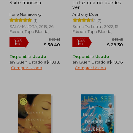
Suite francesa
La luz que no puedes
ver
Irène Némirovsky
Anthony Doerr
(1)
(7)
SALAMANDRA, 2019, 26
Suma De Letras, 2022, 15
Edición, Tapa Blanda,
Edición, Tapa Blanda,
Nuevo
Nuevo
Disponible
Usado
Disponible
Usado
en Buen Estado a
$ 19.18
.
en Buen Estado a
$ 19.96
Comprar Usado
.
Comprar Usado
$ 41.72
$ 32.
45%
45%
dcto.
dcto.
$ 22.95
$ 18.