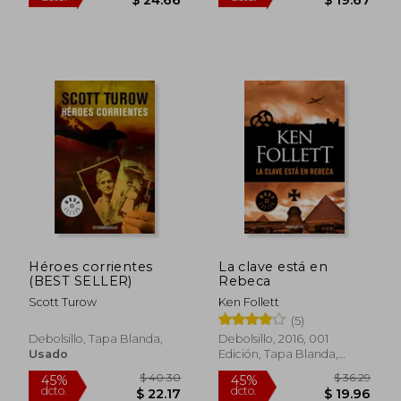
$ 54.
45%
dcto.
$ 32.30
$ 30.
Héroes corrientes
La clave está en
(BEST SELLER)
Rebeca
Scott Turow
Ken Follett
(5)
Debolsillo, Tapa Blanda,
Debolsillo, 2016, 001
Usado
Edición, Tapa Blanda,
Usado