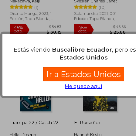
Nakazawa, Keiji
Skeslien Charles, Janet
(1)
(10)
Distrito Manga, 2023, 1
Salamandra, 2021, 001
Edición, Tapa Blanda,
Edición, Tapa Blanda,
Nuevo
Nuevo
Estás viendo
Buscalibre Ecuador
, pero e
Estados Unidos
Ir a Estados Unidos
Me quedo aquí
Trampa 22 / Catch 22
El Ruiseñor
Heller, Joseph
Hannah Kristin