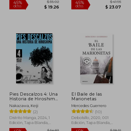
Pies Descalzos 4: Una
El Baile de las
Historia de Hiroshima
Marionetas
/ Barefoot Gen 4
Nakazawa, Keiji
Mercedes Guerrero
(2)
(10)
Distrito Manga, 2024, 1
Debolsillo, 2020, 001
Edición, Tapa Blanda,
Edición, Tapa Blanda,
Nuevo
Nuevo