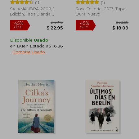
(11)
(1)
SALAMANDRA, 2008, 1
Roca Editorial, 2023, Tapa
Edición, Tapa Blanda,
Dura, Nuevo
Nuevo
Disponible
Usado
$ 54.83
$ 46.
en Buen Estado a
$ 16.86
45%
45%
dcto.
dcto.
$ 30.15
$ 25.
.
Comprar Usado