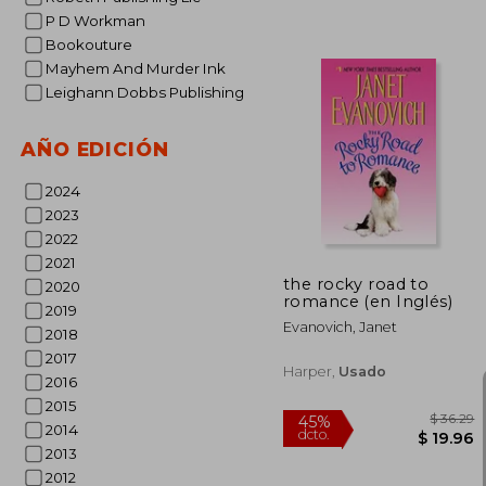
P D Workman
Bookouture
Mayhem And Murder Ink
Leighann Dobbs Publishing
AÑO EDICIÓN
40%
dcto.
$ 
2024
2023
2022
2021
the rocky road to
2020
romance (en Inglés)
2019
Evanovich, Janet
2018
2017
Harper,
Usado
2016
2015
2014
2013
2012