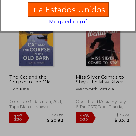
Ir a Estados Unidos
Me quedo aquí
 36.29
$ 36.29
45%
40%
dcto.
dcto.
19.96
$ 19.96
The Cat and the
Miss Silver Comes to
Corpse in the Old
Stay (The Miss Silver
Barn (en Inglés)
Mysteries) (en Inglés)
High, Kate
Wentworth, Patricia
Constable & Robinson, 2021,
Open Road Media Mystery
Tapa Blanda, Nuevo
& Thri, 2017, Tapa Blanda,
Nuevo