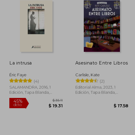
La intrusa
Asesinato Entre Libros
Éric Faye
Carlisle, Kate
(4)
(2)
SALAMANDRA, 2016, 1
Editorial Alma, 2023, 1
Edición, Tapa Blanda,
Edición, Tapa Blanda,
Nuevo
Nuevo
 50.39
$ 35.11
45%
dcto.
27.71
$ 19.31