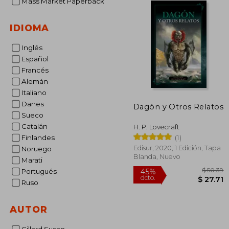
Mass Market Paperback
IDIOMA
Inglés
Español
Francés
Alemán
Italiano
Danes
Dagón y Otros Relatos
Sueco
Catalán
H. P. Lovecraft
(1)
Finlandes
Edisur, 2020, 1 Edición, Tapa
Noruego
Blanda, Nuevo
Marati
Portugués
Ruso
AUTOR
$
45%
dcto.
$ 