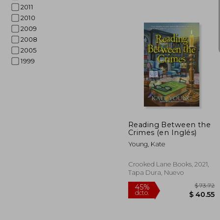
2011
2010
2009
2008
2005
1999
$
45%
dcto.
$ 
Reading Between the
Crimes (en Inglés)
Young, Kate
Crooked Lane Books, 2021,
Tapa Dura, Nuevo