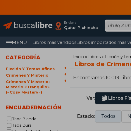
Enviar a
Quito, Pichincha
MENÚ
Libros más vendidos
Libros importados más v
Inicio
Libros
Ficción y te
CATEGORÍA
Libros de Crímene
Ficción Y Temas Afines
Crímenes Y Misterio
Encontramos 10.019 Libr
Crímenes Y Misterio:
Misterio «Tranquilo»
(«Cosy Mystery»)
Ver:
Libros Fí
ENCUADERNACIÓN
Estado:
Todos
N
Tapa Blanda
Tapa Dura