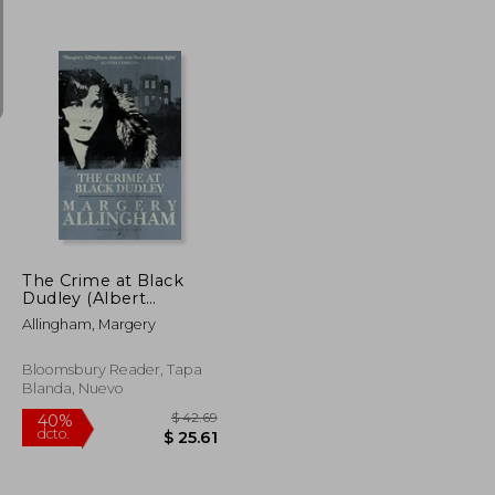
$ 74.93
$ 73.72
45%
dcto.
$ 44.96
$ 40.55
The Crime at Black
Dudley (Albert
Campion) (en Inglés)
Allingham, Margery
Bloomsbury Reader, Tapa
Blanda, Nuevo