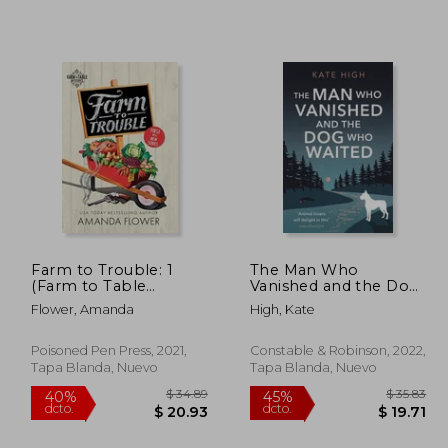
 33.37
$ 44.20
45%
45%
dcto.
dcto.
18.36
$ 24.31
Farm to Trouble: 1
The Man Who
(Farm to Table
Vanished and the Dog
Mysteries, 1) (en
Who Waited (en
Flower, Amanda
High, Kate
Inglés)
Inglés)
Poisoned Pen Press, 2021,
Constable & Robinson, 2022,
Tapa Blanda, Nuevo
Tapa Blanda, Nuevo