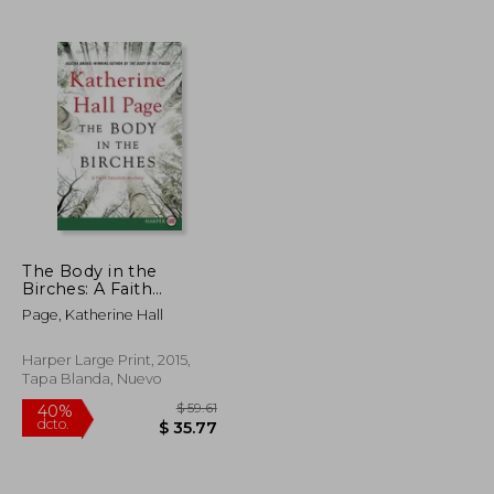
$ 60.23
$ 42.69
40%
dcto.
$ 33.12
$ 25.61
The Body in the
Birches: A Faith
Fairchild Mystery (en
Page, Katherine Hall
Inglés)
Harper Large Print, 2015,
Tapa Blanda, Nuevo