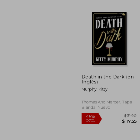
$
45%
dcto.
$ 
Death in the Dark (en
Inglés)
Murphy, Kitty
Thomas And Mercer, Tapa
Blanda, Nuevo