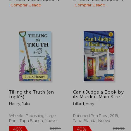
Comprar Usado
Comprar Usado
 31.90
$ 38.01
40%
40%
dcto.
dcto.
 17.55
$ 22.81
Tilling the Truth (en
Can't Judge a Book by
Inglés)
its Murder (Main Street
Book Club Mysteries)
Henry, Julia
Lillard, Amy
(en Inglés)
Wheeler Publishing Large
Poisoned Pen Press, 2019,
Print, Tapa Blanda, Nuevo
Tapa Blanda, Nuevo