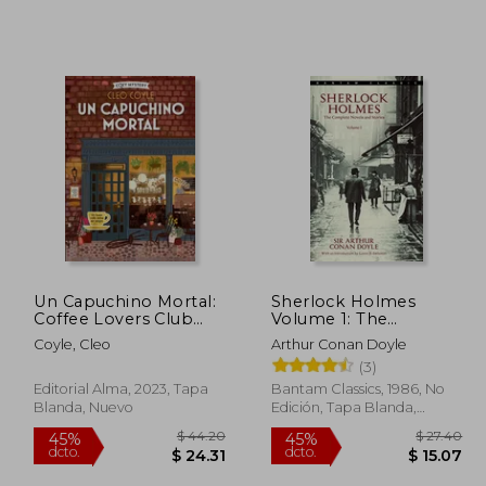
Un Capuchino Mortal:
Sherlock Holmes
Coffee Lovers Club
Volume 1: The
Volume 1
Complete Novels and
Coyle, Cleo
Arthur Conan Doyle
Stories: Vol 1 (Shelock
(3)
Holmes) (en Inglés)
Editorial Alma, 2023, Tapa
Bantam Classics, 1986, No
Blanda, Nuevo
Edición, Tapa Blanda,
Nuevo