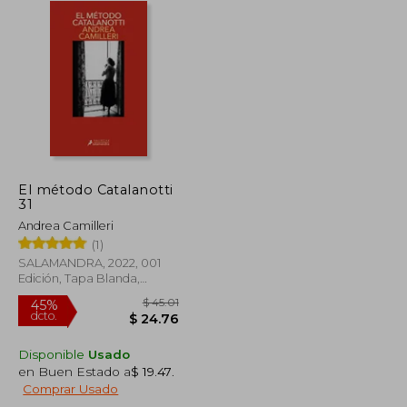
El método Catalanotti
31
Andrea Camilleri
(1)
SALAMANDRA, 2022, 001
Edición, Tapa Blanda,
Nuevo
Disponible
Usado
en Buen Estado a
$ 19.47
.
$ 45.01
45%
Comprar Usado
dcto.
$ 17.58
$ 24.76