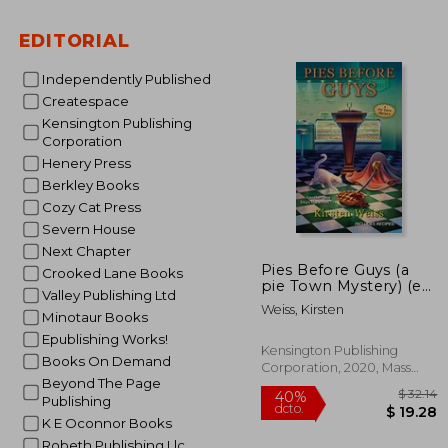
EDITORIAL
Independently Published
$
45%
Createspace
dcto.
$ 
Kensington Publishing
Corporation
Henery Press
Berkley Books
Cozy Cat Press
Severn House
Next Chapter
Pies Before Guys (a
Crooked Lane Books
pie Town Mystery) (en
Valley Publishing Ltd
Inglés)
Weiss, Kirsten
Minotaur Books
Epublishing Works!
Kensington Publishing
Books On Demand
Corporation, 2020, Mass
Beyond The Page
Market Paperback,
Usado
Publishing
K E Oconnor Books
Robeth Publishing Llc