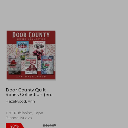
$ 38.01
$ 59.61
40%
dcto.
$ 22.81
$ 35.77
Door County Quilt
Series Collection (en
Inglés)
Hazelwood, Ann
C&T Publishing, Tapa
Blanda, Nuevo