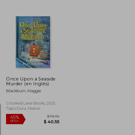
$ 35.83
$ 66.35
45%
dcto.
$ 19.71
$ 36.49
Once Upon a Seaside
Murder (en Inglés)
Blackburn, Maggie
Crooked Lane Books, 2021,
Tapa Dura, Nuevo