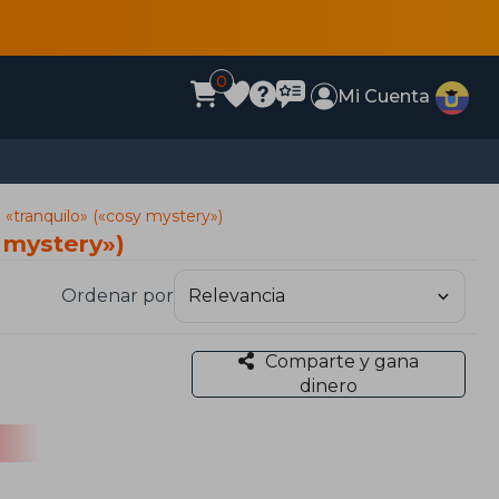
0
Mi Cuenta
 «tranquilo» («cosy mystery»)
y mystery»)
Ordenar por
Comparte y gana
dinero