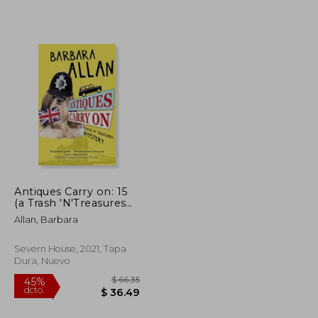
$ 27.40
$ 42.41
45%
dcto.
$ 15.07
$ 23.33
Antiques Carry on: 15
(a Trash 'N'Treasures
Mystery, 15) (en Inglés)
Allan, Barbara
Severn House, 2021, Tapa
Dura, Nuevo