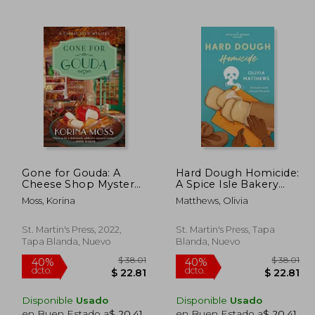
 73.72
$ 37.85
45%
45%
dcto.
dcto.
40.55
$ 20.82
Gone for Gouda: A
Hard Dough Homicide:
Cheese Shop Mystery
A Spice Isle Bakery
(en Inglés)
Mystery (Spice Isle
Moss, Korina
Matthews, Olivia
Bakery Mysteries, 2)
(en Inglés)
St. Martin's Press, 2022,
St. Martin's Press, Tapa
Tapa Blanda, Nuevo
Blanda, Nuevo
Disponible
Usado
Disponible
Usado
en Buen Estado a
$ 20.41
.
en Buen Estado a
$ 20.41
.