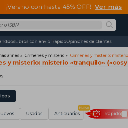
¡Verano con hasta 45% OFF!
Ver más
endidos
Libros con envío Rápido
Opiniones de clientes
mas afines
Crímenes y misterio
Crímenes y misterio: misterio
s y misterio: misterio «tranquilo» («cos
os
sicos
Nuevo
uevos
Usados
Anticuarios
Rápido