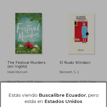
$ 32.14
$ 34.89
40%
45%
dcto.
dcto.
19.28
$ 20.93
The Festival Murders
El Nudo Windsor
(en Inglés)
Mark Mccrum
Bennett, S. J.
Black Thorn, 2019, Tapa
Salamandra, 2022, Tapa
Blanda,
Usado
Blanda, Nuevo
Estás viendo
Buscalibre Ecuador
, pero
estás en
Estados Unidos