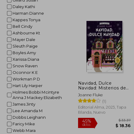
Gillard Susan
Daley Kathi
Harman Dianne
Kappes Tonya
Bell Cindy
Ashbourne Kt
Mayer Dale
Sleuth Paige
Boyles Amy
Xarissa Diana
Snow Raven
Oconnor K E
Workman P D
Navidad, Dulce
Hart Lily Harper
Navidad: Misterios de
Holmes Bobbi Mcintyre
Hanna Swensen
Joanne Fluke
Volume 2
Anna J Mackey Elizabeth
(1)
James Jinty
Editorial Alma, 2023, Tapa
Lee Amanda M
Blanda, Nuevo
Dobbs Leighann
Faricy Mike
Webb Mara