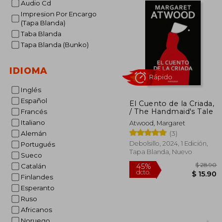
Audio Cd
Impresion Por Encargo
(Tapa Blanda)
Taba Blanda
Tapa Blanda (Bunko)
IDIOMA
Inglés
Español
El Cuento de la Criada,
Rápido
/ The Handmaid's Tale
Francés
Italiano
Atwood, Margaret
(3)
Alemán
Debolsillo, 2024, 1 Edición,
Portugués
Tapa Blanda, Nuevo
Sueco
Catalán
Finlandes
Esperanto
Ruso
$
45%
Africanos
dcto.
$ 
Noruego