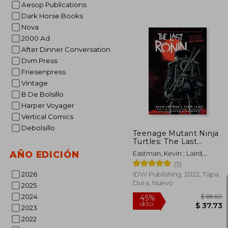
Aesop Publications
Dark Horse Books
$ 
Nova
40%
dcto.
$ 1
2000 Ad
After Dinner Conversation
Dvm Press
Friesenpress
Vintage
B De Bolsillo
Harper Voyager
Vertical Comics
Debolsillo
Teenage Mutant Ninja
Turtles: The Last
Ronin (en Inglés)
AÑO EDICIÓN
Eastman, Kevin ; Laird,
Peter ; Waltz, Tom
(5)
2026
IDW Publishing, 2022, Tapa
Dura, Nuevo
2025
2024
2023
2022