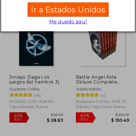
Ir a Estados Unidos
Me quedo aquí
 68.60
$ 47.20
45%
45%
dcto.
dcto.
37.73
$ 25.96
Sinsajo (Saga Los
Battle Angel Alita
juegos del hambre 3)
Deluxe Complete
Series box set (en
Suzanne Collins
Yukito Kishiro
Inglés)
(18)
(4)
MOLINO, 2021, 1 Edición,
Kodansha Comics, 2018, 01
Tapa Blanda, Nuevo
Edición, Tapa Dura, Nuevo