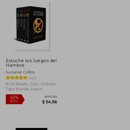
Estuche los Juegos del
Hambre
Suzanne Collins
(41)
B De Bolsillo, 2022, 1 Edición,
Tapa Blanda, Nuevo
$ 43.19
$ 99.20
45%
dcto.
$ 23.75
$ 54.56