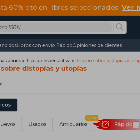
ta 60% dto en libros seleccionados
Ver 
endidos
Libros con envío Rápido
Opiniones de clientes
mas afines
Ficción especulativa
Ficción sobre distopías y uto
 sobre distopías y utopías
s
sicos
Nuevo
uevos
Usados
Anticuarios
Rápido