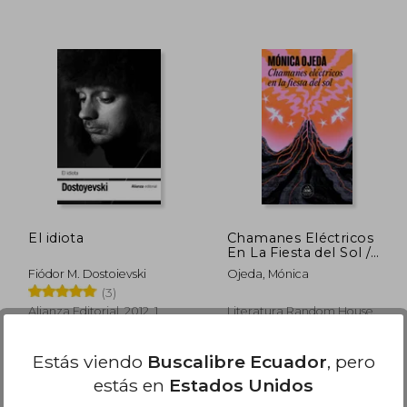
300.89
$ 38.31
45%
45%
dcto.
dcto.
80.53
$ 21.07
El idiota
Chamanes Eléctricos
En La Fiesta del Sol /
Electric Shamans at
Fiódor M. Dostoievski
Ojeda, Mónica
the Festival of T He
(3)
Sun
Alianza Editorial, 2012, 1
Literatura Random House,
Edición, Tapa Blanda,
2024, 1 Edición, Tapa
Nuevo
Blanda, Nuevo
Estás viendo
Buscalibre Ecuador
, pero
estás en
Estados Unidos