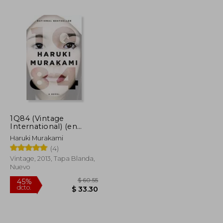
1Q84 (Vintage
International) (en
$ 38.31
$ 49.89
45%
Inglés)
dcto.
Haruki Murakami
$ 21.07
$ 27.44
(4)
Vintage, 2013, Tapa Blanda,
Nuevo