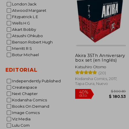
$
45%
London Jack
dcto.
$ 
Atwood Margaret
Fitzpatrick L E
Wells H G
Akart Bobby
Atsushi Ohkubo
Benson Robert Hugh
Merritt R S
Botur Michael
Akira 35Th Anniversary
box set (en Inglés)
Katsuhiro Otomo
EDITORIAL
(20)
Kodansha Comics, 2017,
Independently Published
Tapa Dura, Nuevo
Createspace
Next Chapter
Kodansha Comics
Books On Demand
Image Comics
Viz Media
Lulu Com