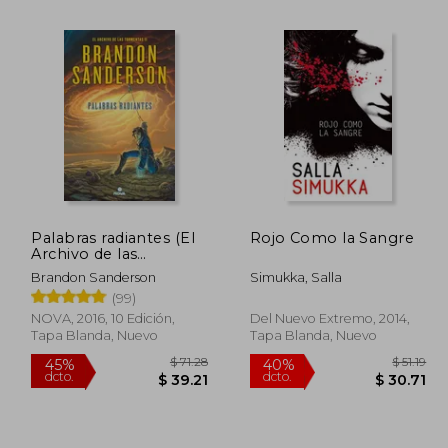
Palabras radiantes (El
Rojo Como la Sangre
Archivo de las
 52.49
$ 44.23
45%
45%
Tormentas 2)
dcto.
dcto.
Brandon Sanderson
Simukka, Salla
28.87
$ 24.33
(99)
NOVA, 2016, 10 Edición,
Del Nuevo Extremo, 2014,
Tapa Blanda, Nuevo
Tapa Blanda, Nuevo