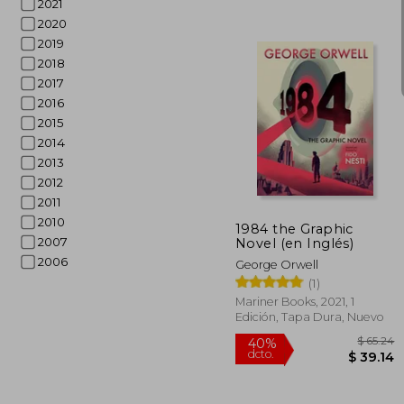
2021
2020
2019
2018
2017
2016
2015
2014
$
2013
45%
dcto.
$ 
2012
2011
2010
1984 the Graphic
2007
Novel (en Inglés)
2006
George Orwell
(1)
Mariner Books, 2021, 1
Edición, Tapa Dura, Nuevo