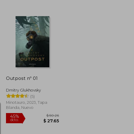
$ 47.03
$ 25.87
$ 25.00
Outpost nº 01
Dmitry Glukhovsky
(5)
Minotauro, 2023, Tapa
Blanda, Nuevo