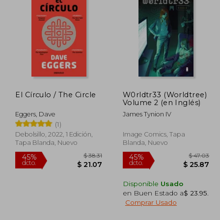
 87.97
$ 53.27
45%
45%
dcto.
dcto.
48.38
$ 29.30
El Círculo / The Circle
W0rldtr33 (Worldtree)
Volume 2 (en Inglés)
Eggers, Dave
James Tynion IV
(1)
Debolsillo, 2022, 1 Edición,
Image Comics, Tapa
Tapa Blanda, Nuevo
Blanda, Nuevo
Disponible
Usado
en Buen Estado a
$ 23.95
.
Comprar Usado