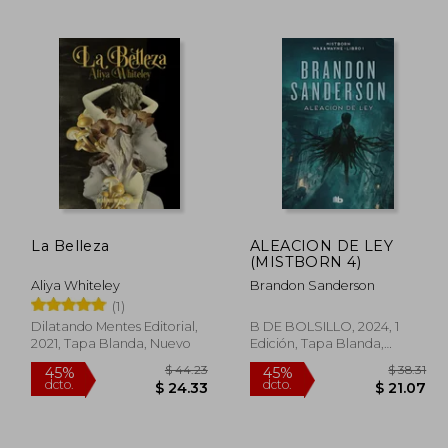
 65.24
$ 52.05
45%
40%
dcto.
dcto.
39.14
$ 28.63
La Belleza
ALEACION DE LEY
(MISTBORN 4)
Aliya Whiteley
Brandon Sanderson
(1)
Dilatando Mentes Editorial,
B DE BOLSILLO, 2024, 1
2021, Tapa Blanda, Nuevo
Edición, Tapa Blanda,
Nuevo