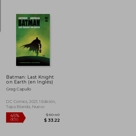
$ 46.51
$ 50.26
45%
dcto.
$ 25.58
$ 27.65
Batman: Last Knight
on Earth (en Inglés)
Greg Capullo
DC Comics, 2021, 1 Edición,
Tapa Blanda, Nuevo