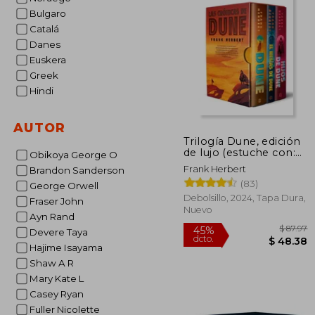
Bulgaro
Catalá
Danes
Euskera
Greek
Hindi
AUTOR
Trilogía Dune, edición
de lujo (estuche con:
Obikoya George O
Dune | El mesías de
Frank Herbert
Brandon Sanderson
Dune | Hijos de Dune)
(83)
George Orwell
Debolsillo, 2024, Tapa Dura,
Fraser John
Nuevo
Ayn Rand
Devere Taya
Hajime Isayama
Shaw A R
Mary Kate L
Casey Ryan
Fuller Nicolette