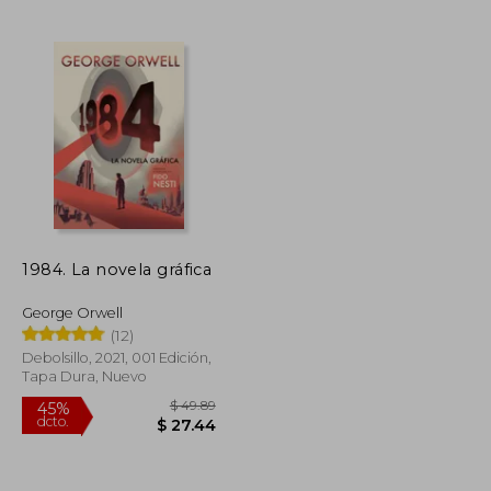
$ 250.81
$ 60.40
45%
dcto.
$ 150.49
$ 33.22
1984. La novela gráfica
George Orwell
(12)
Debolsillo, 2021, 001 Edición,
Tapa Dura, Nuevo