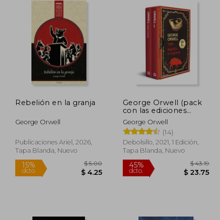
Rebelión en la granja
George Orwell (pack
con las ediciones
definitivas avaladas por
George Orwell
George Orwell
The Orwell Estate de
(14)
1984 y Rebelión en la
granja)
Publicaciones Ariel, 2026,
Debolsillo, 2021, 1 Edición,
Tapa Blanda, Nuevo
Tapa Blanda, Nuevo
 28.90
$ 5.00
15%
45%
dcto.
dcto.
15.90
$ 4.25