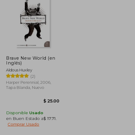
$ 41.63
$ 50.39
45%
dcto.
$ 22.90
$ 27.71
Brave New World (en
Inglés)
Aldous Huxley
(2)
Harper Perennial, 2006,
Tapa Blanda, Nuevo
Disponible
Usado
en Buen Estado a
$ 17.71
.
Comprar Usado