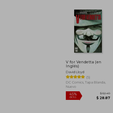
$
40%
dcto.
$ 
V for Vendetta (en
Inglés)
David Lloyd
(5)
DC Comics, Tapa Blanda,
Nuevo