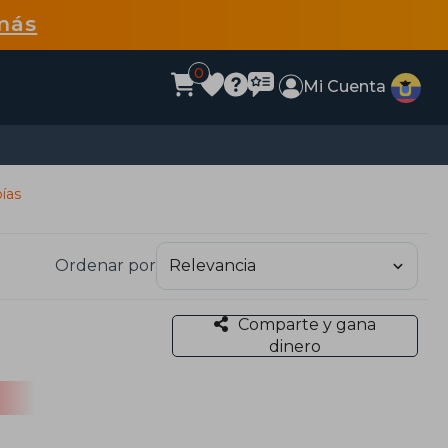
más
0
Mi Cuenta
pías
Ordenar por
Comparte y gana
dinero