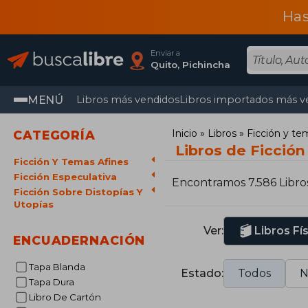
Has
Enviar a
Quito, Pichincha
MENÚ
Libros más vendidos
Libros importados más v
Inicio
Libros
Ficción y te
CATEGORÍA
Libros de Ficción
Ficción Y Temas Afines
Ficción Especulativa
Encontramos 7.586 Libro
Ficción Sobre Distopías Y
Utopías
Ver:
Libros Fí
ENCUADERNACIÓN
Tapa Blanda
Estado:
Todos
N
Tapa Dura
Libro De Cartón