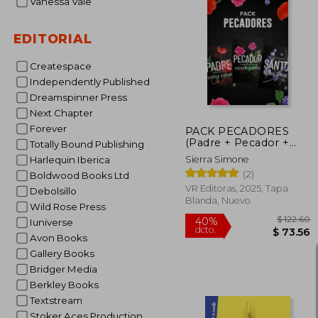
Vanessa Vale
EDITORIAL
$ 
Createspace
Independently Published
Dreamspinner Press
Next Chapter
Forever
PACK PECADORES
(Padre + Pecador +
Totally Bound Publishing
Santo)
Sierra Simone
Harlequin Iberica
(2)
Boldwood Books Ltd
VR Editoras, 2025, Tapa
Debolsillo
Blanda, Nuevo
Wild Rose Press
Iuniverse
Avon Books
Gallery Books
Bridger Media
Berkley Books
Textstream
Stoker Aces Production