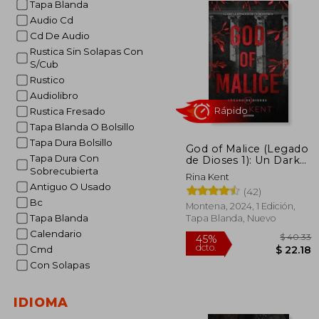
Tapa Blanda
Audio Cd
Cd De Audio
Rustica Sin Solapas Con
S/Cub
Rustico
Audiolibro
Rustica Fresado
Tapa Blanda O Bolsillo
Tapa Dura Bolsillo
God of Malice (Legado
Rápido
Tapa Dura Con
de Dioses 1): Un Dark
Romance Universitario
Sobrecubierta
Rina Kent
Antiguo O Usado
(42)
Bc
Montena, 2024, 1 Edición,
Tapa Blanda
Tapa Blanda, Nuevo
Calendario
Cmd
Con Solapas
$
45%
IDIOMA
dcto.
$ 