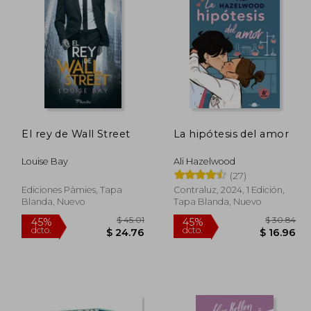
 46.57
$ 49.89
45%
45%
dcto.
dcto.
25.61
$ 27.44
El rey de Wall Street
La hipótesis del amor
Louise Bay
Ali Hazelwood
(27)
Ediciones Pàmies, Tapa
Contraluz, 2024, 1 Edición,
Blanda, Nuevo
Tapa Blanda, Nuevo