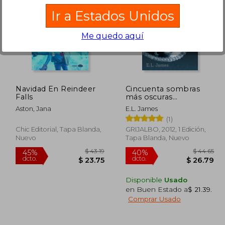
Ir a Estados Unidos
Me quedo aquí
122.60
$ 76.42
45%
45%
dcto.
dcto.
73.56
$ 42.03
Navidad En Reindeer
Cincuenta sombras
Falls
más oscuras
(Cincuenta sombras 2)
Aston, Jana
E.L. James
(1)
Chic Editorial, Tapa Blanda,
GRIJALBO, 2012, 1 Edición,
Nuevo
Tapa Blanda, Nuevo
Disponible
Usado
en Buen Estado a
$ 21.39
.
Comprar Usado