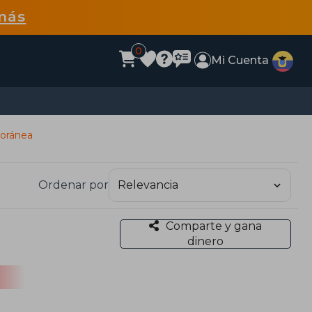
más
0
Mi Cuenta
poránea
Ordenar por
Comparte y gana
dinero