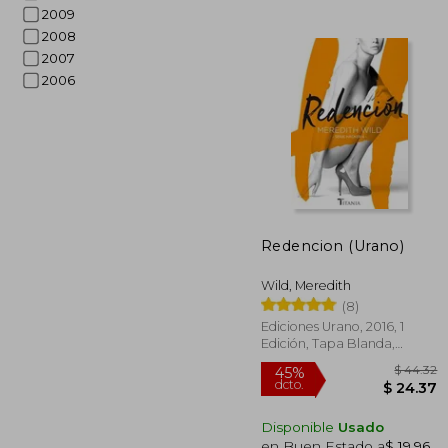
2009
2008
2007
2006
$
45%
dcto.
$ 
Redencion (Urano)
Wild, Meredith
(8)
Ediciones Urano, 2016, 1
Edición, Tapa Blanda,
Nuevo
Disponible
Usado
en Buen Estado a
$ 19.96
.