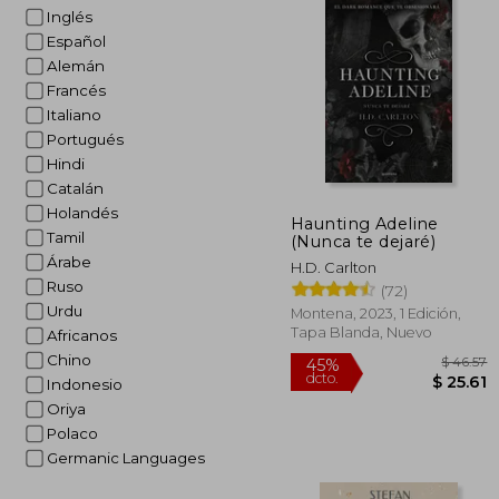
Inglés
Español
Alemán
Francés
Italiano
Portugués
Hindi
Catalán
Holandés
Haunting Adeline
Tamil
(Nunca te dejaré)
Árabe
H.D. Carlton
Ruso
(72)
Urdu
Montena, 2023, 1 Edición,
Tapa Blanda, Nuevo
Africanos
Chino
Indonesio
Oriya
Polaco
Germanic Languages