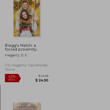
$ 30.84
$ 34.18
45%
dcto.
$ 16.96
$ 18.80
Bragg's Match: a
forced proximity
reverse age gap small
Haggerty, D. E.
town romantic
comedy (en Inglés)
D.E. Haggerty, Tapa Blanda,
Nuevo