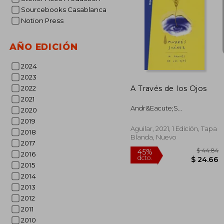
Sourcebooks Casablanca
Notion Press
AÑO EDICIÓN
$ 
40%
dcto.
$ 
2024
2023
A Través de los Ojos
2022
2021
Andr&Eacute;S
2020
Su&Aacute;Rez
2019
Aguilar, 2021, 1 Edición, Tapa
2018
Blanda, Nuevo
2017
2016
2015
2014
2013
2012
2011
2010