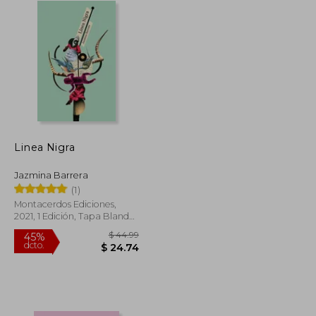
Linea Nigra
Jazmina Barrera
(1)
Montacerdos Ediciones,
2021, 1 Edición, Tapa Blanda,
Nuevo
$ 51.60
$ 44.99
45%
dcto.
$ 28.38
$ 24.74