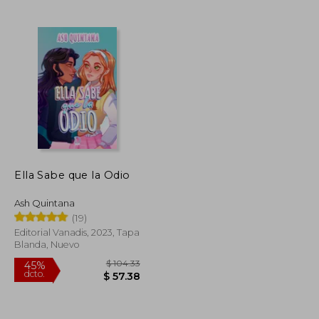
$ 44.65
$ 55.46
45%
dcto.
$ 26.79
$ 30.50
Ella Sabe que la Odio
Ash Quintana
(19)
Editorial Vanadis, 2023, Tapa
Blanda, Nuevo