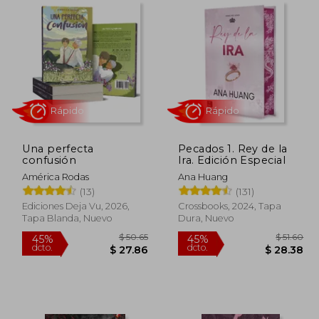
Una perfecta
Pecados 1. Rey de la
Rápido
Rápido
confusión
Ira. Edición Especial
América Rodas
Ana Huang
(13)
(131)
Ediciones Deja Vu, 2026,
Crossbooks, 2024, Tapa
Tapa Blanda, Nuevo
Dura, Nuevo
 40.33
$ 50.65
45%
45%
dcto.
dcto.
22.18
$ 27.86