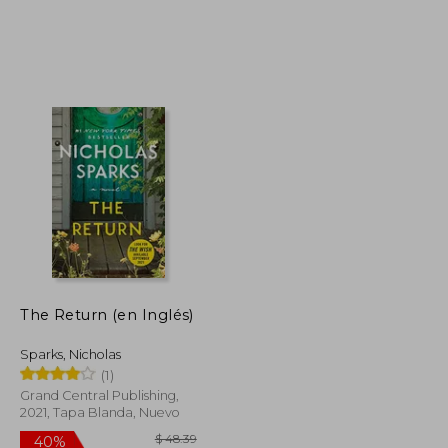
$ 51.35
$ 104.33
45%
dcto.
$ 28.24
$ 57.38
The Return (en Inglés)
Sparks, Nicholas
(1)
Grand Central Publishing,
2021, Tapa Blanda, Nuevo