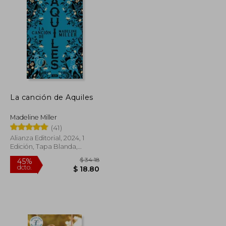
$ 37.48
$ 31.58
45%
dcto.
$ 20.61
$ 17.37
La canción de Aquiles
Madeline Miller
(41)
Alianza Editorial, 2024, 1
Edición, Tapa Blanda,
Nuevo