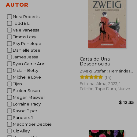
$
AUTOR
45%
dcto.
$ 
Nora Roberts
Todd E L
Vale Vanessa
Timms Lexy
Sky Penelope
Danielle Steel
James Jessa
Carta de Una
Desconocida
Ryan Carrie Ann
Mclain Betty
Zweig, Stefan ; Hernández
Rodilla, Itziar ; Segovia,
Michelle Love
(14)
Carmen
Editorial Alma, 2023, 1
Tijan
Edición, Tapa Dura, Nuevo
Stoker Susan
Megan Maxwell
Lorraine Tracy
Rayne Piper
Sanders Jill
Macomber Debbie
Ciz Alley