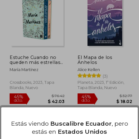
$ 45.01
45%
45%
dcto.
dcto.
12.35
$ 24.76
Estuche Cuando no
El Mapa de los
queden más estrellas
Anhelos
que contar + Lo que la
María Martínez
Alice Kellen
nieve susurra al caer
(3)
Crossbooks, 2023, Tapa
Planeta, 2023, 1ª Edición,
Blanda, Nuevo
Tapa Blanda, Nuevo
Estás viendo
Buscalibre Ecuador
, pero
estás en
Estados Unidos