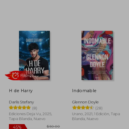
 44.32
$ 37.10
45%
45%
dcto.
dcto.
24.37
$ 20.40
H de Harry
Indomable
Darlis Stefany
Glennon Doyle
(8)
(28)
Ediciones Deja Vu, 2025,
Urano, 2021, 1 Edición, Tapa
Tapa Blanda, Nuevo
Blanda, Nuevo