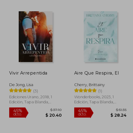
 44.84
$ 43.19
45%
40%
dcto.
dcto.
24.66
$ 23.75
Vivir Arrepentida
Aire Que Respira, El
De Jong, Lisa
Cherry, Brittainy
(3)
(1)
Ediciones Urano, 2018, 1
Wonderbooks, 2023, 1
Edición, Tapa Blanda,
Edición, Tapa Blanda,
Nuevo
Nuevo