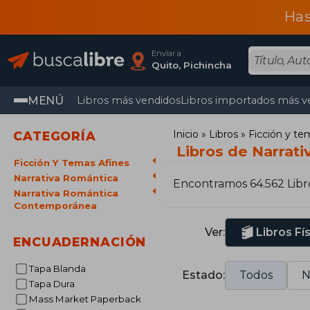
Has
Enviar a
Quito, Pichincha
MENÚ
Libros más vendidos
Libros importados más v
Inicio
Libros
Ficción y te
CATEGORÍA
Libros de Narrat
Ficción Y Temas Afines
Narrativa Romántica
Encontramos 64.562 Libr
Narrativa Romántica
Contemporánea
Ver:
Libros Fí
ENCUADERNACIÓN
Tapa Blanda
Estado:
Todos
N
Tapa Dura
Mass Market Paperback