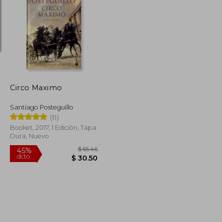
$ 32.77
$ 44.55
45%
dcto.
$ 18.02
$ 24.50
Circo Maximo
Santiago Posteguillo
(11)
Booket, 2017, 1 Edición, Tapa
Dura, Nuevo