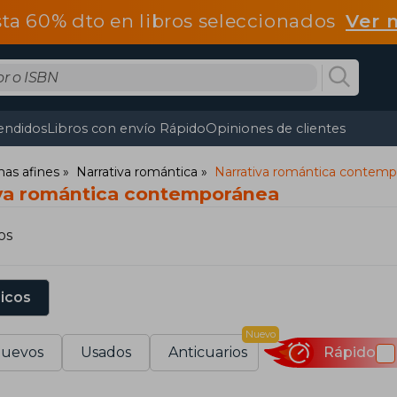
ta 60% dto en libros seleccionados
Ver 
endidos
Libros con envío Rápido
Opiniones de clientes
mas afines
Narrativa romántica
Narrativa romántica contem
iva romántica contemporánea
os
sicos
Nuevo
uevos
Usados
Anticuarios
Rápido