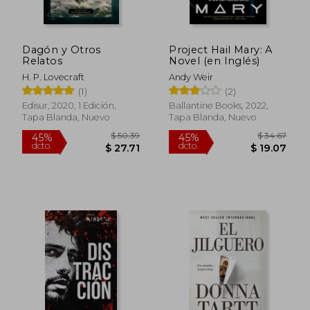
Dagón y Otros
Project Hail Mary: A
Relatos
Novel (en Inglés)
H. P. Lovecraft
Andy Weir
(1)
(2)
Edisur, 2020, 1 Edición,
Ballantine Books, 2022,
Tapa Blanda, Nuevo
Tapa Blanda, Nuevo
$ 50.39
$ 34.
45%
45%
dcto.
dcto.
$ 27.71
$ 19.