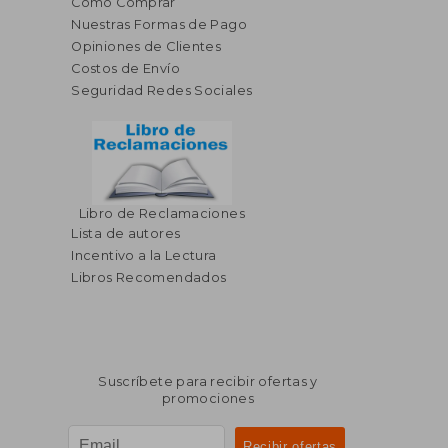
Cómo Comprar
Nuestras Formas de Pago
Opiniones de Clientes
Costos de Envío
Seguridad Redes Sociales
Libro de Reclamaciones
$ 32.69
$ 54.
45%
45%
Lista de autores
dcto.
dcto.
$ 17.98
$ 30.
Incentivo a la Lectura
Libros Recomendados
Suscríbete para recibir ofertas y
promociones