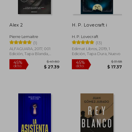
Alex 2
H. P. Lovecraft i
Pierre Lemaitre
H. P. Lovecraft
(1)
(13)
ALFAGUARA, 2017, 001
Edimat Libros, 2019, 1
Edición, Tapa Blanda,
Edición, Tapa Dura, Nuevo
Nuevo
$ 71.11
$ 49.
40%
45%
dcto.
dcto.
$ 42.67
$ 27.