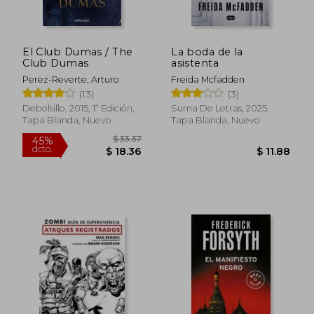
El Club Dumas / The
La boda de la
Club Dumas
asistenta
Perez-Reverte, Arturo
Freida Mcfadden
(13)
(3)
Debolsillo, 2015, 1ª Edición,
Suma De Letras, 2025,
Tapa Blanda, Nuevo
Tapa Blanda, Nuevo
$ 35.02
$ 53.
45%
45%
dcto.
dcto.
$ 19.26
$ 29.