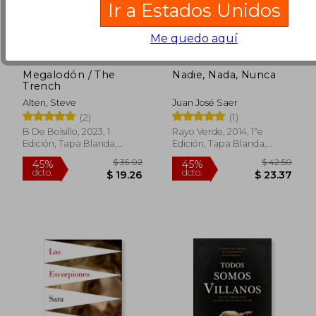
Ir a Estados Unidos
Me quedo aquí
Megalodón / The
Nadie, Nada, Nunca
Trench
Alten, Steve
Juan José Saer
(2)
(1)
B De Bolsillo, 2023, 1
Rayo Verde, 2014, 1ªe
Edición, Tapa Blanda,
Edición, Tapa Blanda,
Nuevo
Nuevo
$ 49.80
$ 34.
45%
45%
dcto.
dcto.
$ 27.39
$ 19.