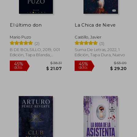
El último don
La Chica de Nieve
Mario Puzo
Castillo, Javier
(2)
(3)
B DE BOLSILLO, 2019, 001
Suma De Letras, 2022, 1
Edición, Tapa Blanda,
Edición, Tapa Dura, Nuevo
Nuevo
$ 54.77
$ 36.
45%
45%
dcto.
dcto.
$ 30.12
$ 20.