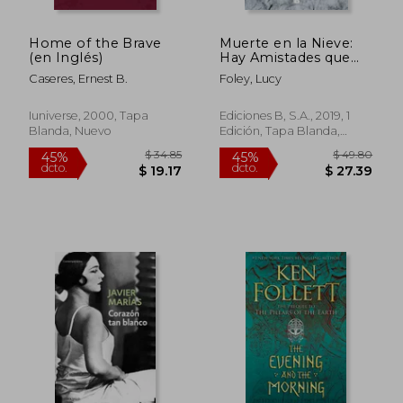
Home of the Brave
Muerte en la Nieve:
$ 38.31
$ 35.
45%
45%
(en Inglés)
Hay Amistades que
dcto.
dcto.
$ 21.07
$ 19.
Matan
Caseres, Ernest B.
Foley, Lucy
Iuniverse, 2000, Tapa
Ediciones B, S.A., 2019, 1
Blanda, Nuevo
Edición, Tapa Blanda,
Nuevo