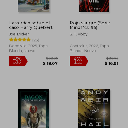
La verdad sobre el
Rojo sangre (Serie
caso Harry Quebert
Mindf*ck #5)
Joël Dicker
S. T. Abby
(23)
Debolsillo, 2025, Tapa
Contraluz, 2026, Tapa
Blanda, Nuevo
Blanda, Nuevo
$ 32.86
$ 30.
45%
45%
dcto.
dcto.
$ 18.07
$ 16.