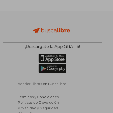
¡Descárgate la App GRATIS!
$ 97.82
$ 50.
45%
40%
dcto.
dcto.
$ 53.80
$ 30.
Vender Libros en Buscalibre
Términos y Condiciones
Políticas de Devolución
Privacidad y Seguridad