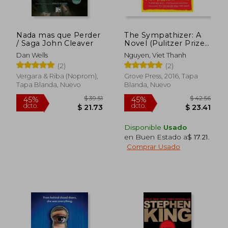
Nada mas que Perder
The Sympathizer: A
/ Saga John Cleaver
Novel (Pulitzer Prize
for Fiction) (en Inglés)
Dan Wells
Nguyen, Viet Thanh
(2)
(2)
Vergara & Riba (Noprom),
Grove Press, 2016, Tapa
Tapa Blanda, Nuevo
Blanda, Nuevo
Disponible
Usado
en Buen Estado a
$ 17.21
.
Comprar Usado
$ 51.99
$ 53.
45%
45%
dcto.
dcto.
$ 28.60
$ 29.