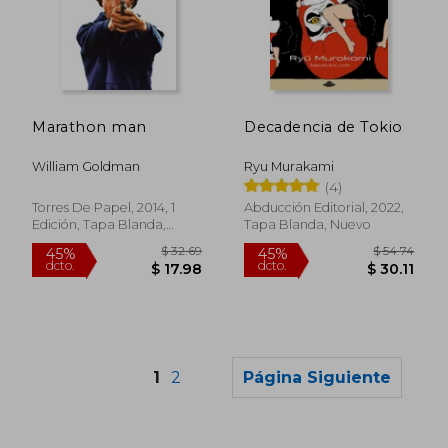
$ 33.37
45%
dcto.
$ 18.36
$ 11.
Marathon man
Decadencia de Tokio
William Goldman
Ryu Murakami
(4)
Torres De Papel, 2014, 1
Abducción Editorial, 2022,
Edición, Tapa Blanda,
Tapa Blanda, Nuevo
Usado
1
2
Página Siguiente