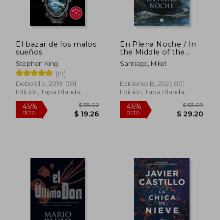
El bazar de los malos
En Plena Noche / In
sueños
the Middle of the
Night
Stephen King
Santiago, Mikel
(19)
Debolsillo, 2019, 001
Ediciones B, 2021, 001
Edición, Tapa Blanda,
Edición, Tapa Blanda,
Nuevo
Nuevo
$ 35.02
$ 42.
45%
45%
dcto.
dcto.
$ 19.26
$ 23.