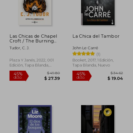
Las Chicas de Chapel
La Chica del Tambor
Croft / The Burning
$ 45.
45%
Girls
dcto.
$ 19.51
$ 24.
Tudor, C. J.
John Le Carré
(1)
Plaza Y Janés, 2022, 001
Booket, 2017, 1 Edición,
Edición, Tapa Blanda,
Tapa Blanda, Nuevo
Nuevo