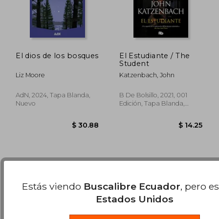
El dios de los bosques
El Estudiante / The
Student
Liz Moore
Katzenbach, John
$ 48.07
45%
AdN, 2024, Tapa Blanda,
B De Bolsillo, 2021, 001
dcto.
$ 26.44
$ 14.
Nuevo
Edición, Tapa Blanda,
Nuevo
Estás viendo
Buscalibre Ecuador
, pero e
Estados Unidos