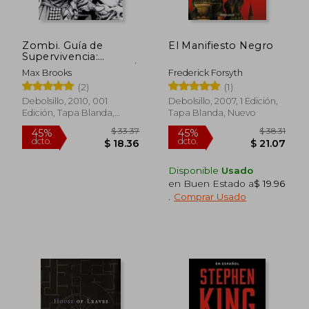
Zombi. Guía de
El Manifiesto Negro
Supervivencia:
Ataques Registrados /
Max Brooks
Frederick Forsyth
The Zombie Survival
(2)
(1)
Guide: Recorded
Attacks
Debolsillo, 2010, 001
Debolsillo, 2007, 1 Edición,
Edición, Tapa Blanda,
Tapa Blanda, Nuevo
Nuevo
Disponible
Usado
en Buen Estado a
$ 19.96
.
Comprar Usado
$ 38.31
$ 53.
45%
45%
dcto.
dcto.
$ 21.07
$ 29.