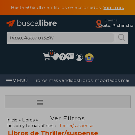
Hasta 60% dto en libros seleccionados
Ver más
Enviar a
Quito, Pichincha
0
MENÚ
Libros más vendidos
Libros importados más v
=
Ver Filtros
Inicio
Libros
Ficción y temas afines
Thriller/suspense
Libros de Thriller/suspense