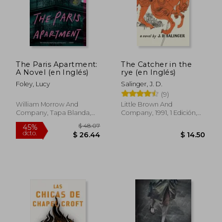
$ 39.51
$ 42.
45%
45%
dcto.
dcto.
$ 21.73
$ 23.
The Paris Apartment:
The Catcher in the
A Novel (en Inglés)
rye (en Inglés)
Foley, Lucy
Salinger, J. D.
(9)
William Morrow And
Little Brown And
Company, Tapa Blanda,
Company, 1991, 1 Edición,
Nuevo
Tapa Blanda, Nuevo