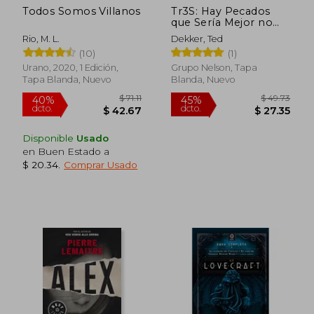
Todos Somos Villanos
Tr3S: Hay Pecados
que Sería Mejor no
Descubrir
Rio, M. L.
Dekker, Ted
(10)
(1)
Urano, 2020, 1 Edición,
Grupo Nelson, Tapa
Tapa Blanda, Nuevo
Blanda, Nuevo
Disponible
Usado
$ 35.37
$ 36.
45%
45%
en Buen Estado a
dcto.
dcto.
$ 19.45
$ 19.
$ 20.34
.
Comprar Usado