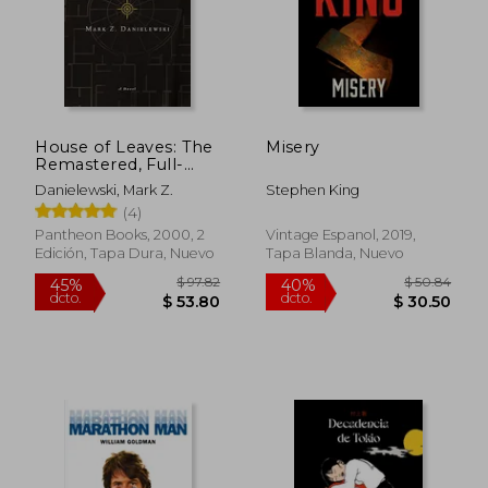
House of Leaves: The
Misery
Remastered, Full-
Color Edition (en
Danielewski, Mark Z.
Stephen King
Inglés)
(4)
Pantheon Books, 2000, 2
Vintage Espanol, 2019,
Edición, Tapa Dura, Nuevo
Tapa Blanda, Nuevo