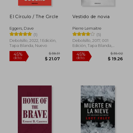
$ 30.75
$ 38
45%
45%
dcto.
dcto.
$ 16.91
$ 21.
El Círculo / The Circle
Vestido de novia
Eggers, Dave
Pierre Lemaitre
(1)
(5)
Debolsillo, 2022, 1 Edición,
Debolsillo, 2017, 001
Tapa Blanda, Nuevo
Edición, Tapa Blanda,
Nuevo