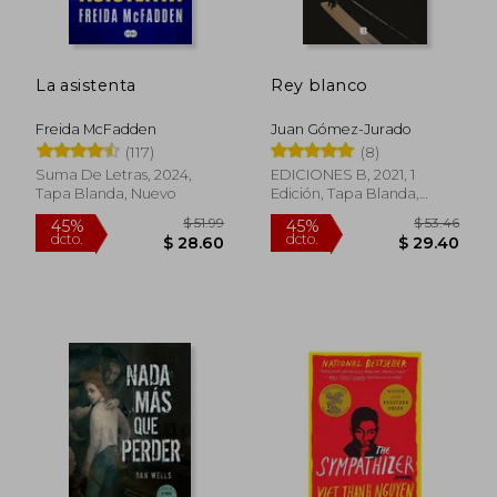
La asistenta
Rey blanco
Freida McFadden
Juan Gómez-Jurado
(117)
(8)
Suma De Letras, 2024,
EDICIONES B, 2021, 1
Tapa Blanda, Nuevo
Edición, Tapa Blanda,
Nuevo
$ 49.80
$ 31
45%
45%
dcto.
dcto.
$ 27.39
$ 17.