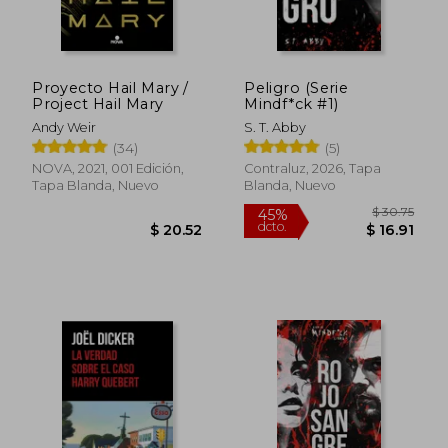
Proyecto Hail Mary /
Peligro (Serie
Project Hail Mary
Mindf*ck #1)
Andy Weir
S. T. Abby
(34)
(5)
NOVA, 2021, 001 Edición,
Contraluz, 2026, Tapa
Tapa Blanda, Nuevo
Blanda, Nuevo
$ 30.
45%
dcto.
$ 20.52
$ 16.