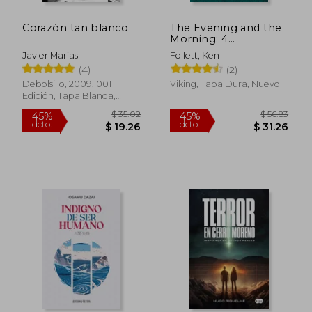
Corazón tan blanco
The Evening and the
Morning: 4
(Kingsbridge) (en
Javier Marías
Follett, Ken
Inglés)
$ 34.85
$ 49.
45%
45%
(4)
(2)
dcto.
dcto.
$ 19.17
$ 27.
Debolsillo, 2009, 001
Viking, Tapa Dura, Nuevo
Edición, Tapa Blanda,
Nuevo