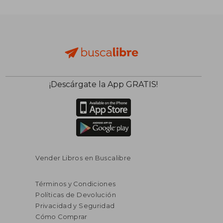
¡Descárgate la App GRATIS!
$ 58.16
$ 31
45%
45%
dcto.
dcto.
$ 31.99
$ 17.
Vender Libros en Buscalibre
Términos y Condiciones
Políticas de Devolución
Privacidad y Seguridad
Cómo Comprar