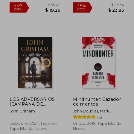
Nuevo
Nuevo
$ 35.02
$ 35.
45%
45%
LOS ADVERSARIOS
Mindhunter: Cazador
dcto.
dcto.
$ 19.26
$ 19.
(CAMPAÑA DE
de mentes
VERANO EDICION
John Grisham
John Douglas, Mark
LIMITADA)
Olshaker
(6)
Debolsillo, 2024, 1 Edición,
Crítica, 2018, Tapa Blanda,
Tapa Blanda, Nuevo
Nuevo