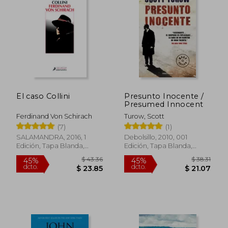
$ 47.37
$ 68.
35%
45%
dcto.
dcto.
$ 30.79
$ 37.
El caso Collini
Presunto Inocente /
Presumed Innocent
Ferdinand Von Schirach
Turow, Scott
(7)
(1)
SALAMANDRA, 2016, 1
Debolsillo, 2010, 001
Edición, Tapa Blanda,
Edición, Tapa Blanda,
Nuevo
Nuevo