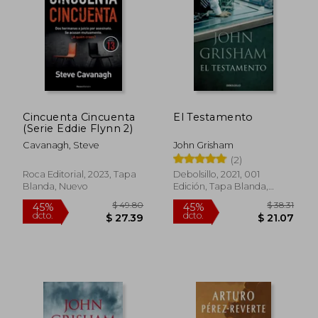
Cincuenta Cincuenta
El Testamento
(Serie Eddie Flynn 2)
Cavanagh, Steve
John Grisham
(2)
$ 47.26
$ 35.
40%
45%
Roca Editorial, 2023, Tapa
Debolsillo, 2021, 001
dcto.
dcto.
$ 28.36
$ 19.
Blanda, Nuevo
Edición, Tapa Blanda,
Nuevo