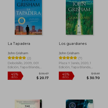
$ 43.36
$ 38
45%
45%
dcto.
dcto.
$ 23.85
$ 21.
La Tapadera
Los guardianes
John Grisham
John Grisham
(2)
(7)
Debolsillo, 2009, 001
Plaza Y Janés, 2020, 1
Edición, Tapa Blanda,
Edición, Tapa Blanda,
Nuevo
Nuevo