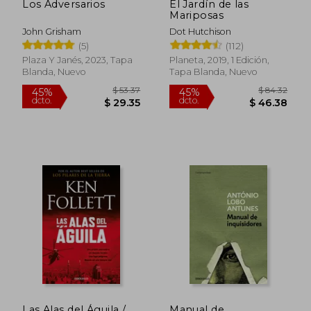
Los Adversarios
El Jardín de las
Mariposas
John Grisham
Dot Hutchison
(5)
(112)
Plaza Y Janés, 2023, Tapa
Planeta, 2019, 1 Edición,
Blanda, Nuevo
Tapa Blanda, Nuevo
$ 38.31
$ 43.
45%
45%
dcto.
dcto.
$ 21.07
$ 24.
Las Alas del Águila /
Manual de