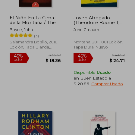
El Niño En La Cima
Joven Abogado
de la Montaña / The
(Theodore Boone 1)
Boy at the Top of the
(Jóvenes Lectores)
Boyne, John
John Grisham
Mountain
(3)
Salamandra Bolsillo, 2018, 1
Montena, 2011, 001 Edición,
Edición, Tapa Blanda,
Tapa Dura, Nuevo
Nuevo
Disponible
Usado
en Buen Estado a
$ 20.86
.
Comprar Usado
$ 35.02
$ 35.
45%
45%
dcto.
dcto.
$ 19.26
$ 19.