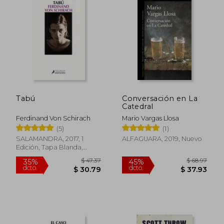
$ 29.80
$ 35.
45%
45%
dcto.
dcto.
$ 16.39
$ 19.
Tabú
Conversación en La
Catedral
Ferdinand Von Schirach
Mario Vargas Llosa
(5)
(1)
SALAMANDRA, 2017, 1
ALFAGUARA, 2019, Nuevo
Edición, Tapa Blanda,
Nuevo