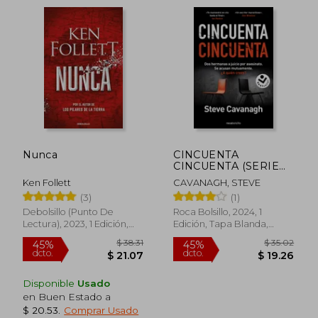
Nunca
CINCUENTA
CINCUENTA (SERIE
EDDIE FLYNN 2)
Ken Follett
CAVANAGH, STEVE
(3)
(1)
Debolsillo (Punto De
Roca Bolsillo, 2024, 1
Lectura), 2023, 1 Edición,
Edición, Tapa Blanda,
Tapa Blanda, Nuevo
Nuevo
$ 43.36
$ 35.
45%
45%
dcto.
dcto.
$ 23.85
$ 19.
Disponible
Usado
en Buen Estado a
$ 20.53
.
Comprar Usado