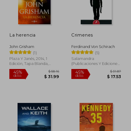
$ 31.27
$ 49.
45%
45%
dcto.
dcto.
$ 17.20
$ 27.
La herencia
Crimenes
John Grisham
Ferdinand Von Schirach
(1)
(5)
Plaza Y Janés, 2014, 1
Salamandra
Edición, Tapa Blanda,
(Publicaciones Y Ediciones
Nuevo
Salamandra, S.A.), 2016, 1ª
Edición, Tapa Blanda,
Nuevo