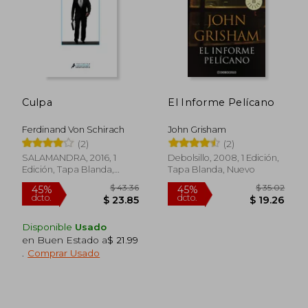
Culpa
El Informe Pelícano
Ferdinand Von Schirach
John Grisham
(2)
(2)
SALAMANDRA, 2016, 1
Debolsillo, 2008, 1 Edición,
Edición, Tapa Blanda,
Tapa Blanda, Nuevo
Nuevo
$ 35.02
$ 57.
45%
45%
dcto.
dcto.
Disponible
Usado
$ 19.26
$ 31.
en Buen Estado a
$ 21.99
.
Comprar Usado