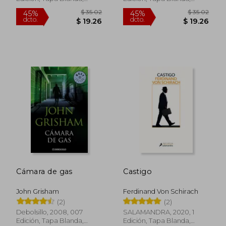
Nuevo
Nuevo
$ 35.02
$ 35.
45%
45%
dcto.
dcto.
$ 19.26
$ 19.
Cámara de gas
Castigo
John Grisham
Ferdinand Von Schirach
(2)
(2)
Debolsillo, 2008, 007
SALAMANDRA, 2020, 1
Edición, Tapa Blanda,
Edición, Tapa Blanda,