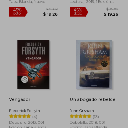
Tapa Blanda, Nuevo
Lectura), 2019, 1 Edición,
Tapa Blanda, Nuevo
$ 48.42
$ 51
45%
45%
dcto.
dcto.
$ 26.63
$ 28.
Vengador
Un abogado rebelde
Frederick Forsyth
John Grisham
(4)
(13)
Debolsillo, 2013, 001
Debolsillo, 2018, 001
Edición, Tapa Blanda,
Edición, Tapa Blanda,