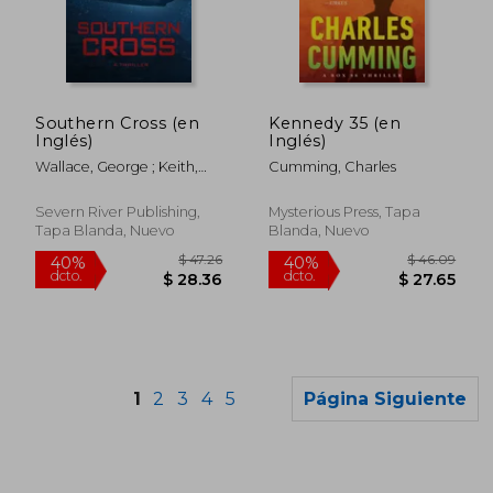
$ 33.37
$ 44.
45%
45%
dcto.
dcto.
$ 18.36
$ 24.
Southern Cross (en
Kennedy 35 (en
Inglés)
Inglés)
Wallace, George ; Keith,
Cumming, Charles
Don
Severn River Publishing,
Mysterious Press, Tapa
Tapa Blanda, Nuevo
Blanda, Nuevo
1
2
3
4
5
Página Siguiente