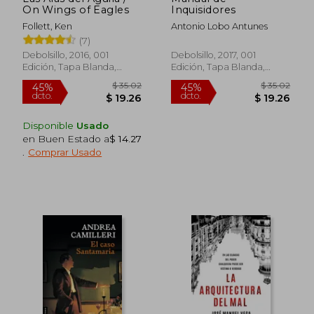
On Wings of Eagles
Inquisidores
Follett, Ken
Antonio Lobo Antunes
(7)
Debolsillo, 2016, 001
Debolsillo, 2017, 001
Edición, Tapa Blanda,
Edición, Tapa Blanda,
Nuevo
Nuevo
$ 38.31
$ 53.
45%
40%
Disponible
Usado
dcto.
dcto.
$ 21.07
$ 32.
en Buen Estado a
$ 14.27
.
Comprar Usado