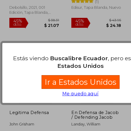
(1)
Debolsillo, 2021, 001
Edisur, Tapa Blanda, Nuevo
Edición, Tapa Blanda,
Nuevo
Estás viendo
Buscalibre Ecuador
, pero e
Estados Unidos
Ir a Estados Unidos
Me quedo aquí
Legitima Defensa
En Defensa de Jacob
/ Defending Jacob
John Grisham
Landay, William