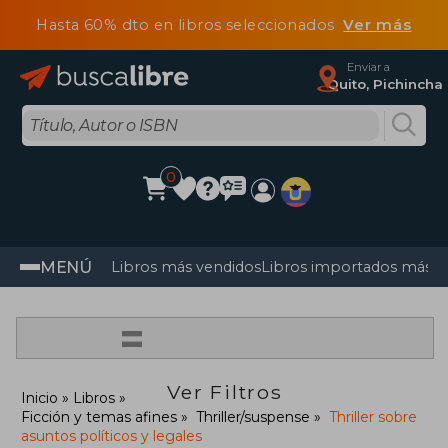
Hasta 60% dto en libros seleccionados
Ver más
Enviar a
Quito, Pichincha
0
MENÚ
Libros más vendidos
Libros importados más v
=
Ver Filtros
Inicio
Libros
Ficción y temas afines
Thriller/suspense
Thriller sobre
asuntos políticos y legales