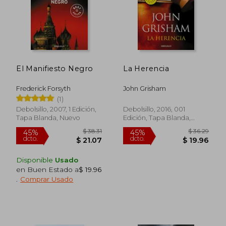
El Manifiesto Negro
La Herencia
Frederick Forsyth
John Grisham
(1)
Debolsillo, 2007, 1 Edición,
Debolsillo, 2016, 001
Tapa Blanda, Nuevo
Edición, Tapa Blanda,
Usado
Disponible
Usado
en Buen Estado a
$ 19.96
.
Comprar Usado
$ 38.31
$ 36.
45%
45%
dcto.
dcto.
$ 21.07
$ 19.