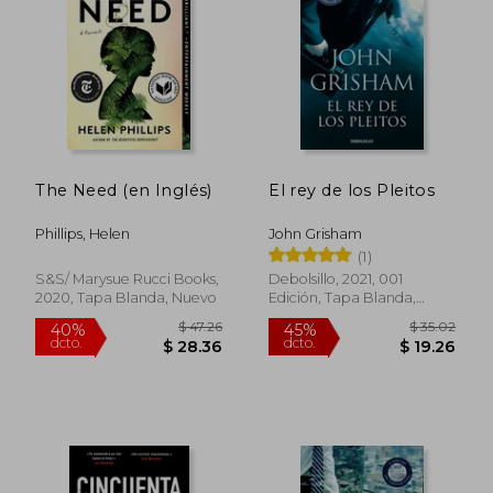
The Need (en Inglés)
El rey de los Pleitos
$ 36.67
$ 55
45%
45%
dcto.
dcto.
$ 20.17
$ 30.
Phillips, Helen
John Grisham
(1)
S&s/ Marysue Rucci Books,
Debolsillo, 2021, 001
2020, Tapa Blanda, Nuevo
Edición, Tapa Blanda,
Nuevo