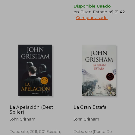
Disponible
Usado
$ 38.31
$ 35.
45%
45%
en Buen Estado a
$ 21.42
dcto.
dcto.
$ 21.07
$ 19.
.
Comprar Usado
La Apelación (Best
La Gran Estafa
Seller)
John Grisham
John Grisham
Debolsillo, 2011, 001 Edición,
Debolsillo (Punto De