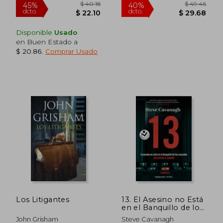
Disponible
Usado
en Buen Estado a
$ 20.86
.
Comprar Usado
$ 35.02
$ 43.
45%
45%
dcto.
dcto.
$ 19.26
$ 23.
Los Litigantes
13. El Asesino no Está
en el Banquillo de los
Acusados, Está Entre
John Grisham
Steve Cavanagh