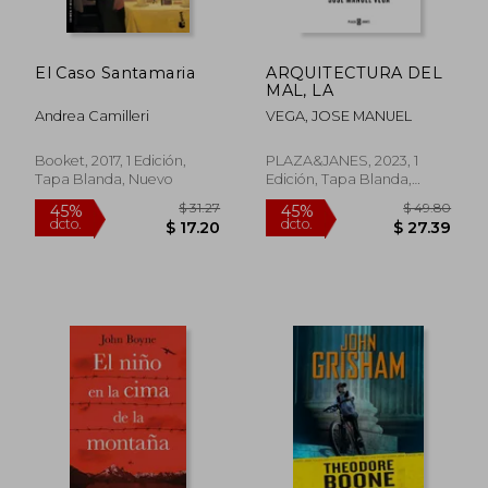
El Caso Santamaria
ARQUITECTURA DEL
MAL, LA
Andrea Camilleri
VEGA, JOSE MANUEL
Booket, 2017, 1 Edición,
PLAZA&JANES, 2023, 1
Tapa Blanda, Nuevo
Edición, Tapa Blanda,
Nuevo
$ 53.37
$ 84.
45%
45%
dcto.
dcto.
$ 29.35
$ 46.