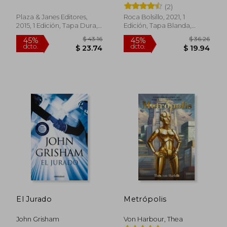
el Jurado (Serie Eddie
(2)
Flynn 1)
Plaza & Janes Editores,
Roca Bolsillo, 2021, 1
2015, 1 Edición, Tapa Dura,
Edición, Tapa Blanda,
Usado
Nuevo
El Jurado
Metrópolis
$ 40.18
$ 49.
45%
40%
dcto.
dcto.
$ 22.10
$ 29.
John Grisham
Von Harbour, Thea