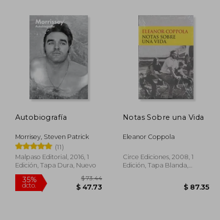
 31.70
$ 69.17
45%
45%
dcto.
dcto.
17.43
$ 38.04
Autobiografía
Notas Sobre una Vida
Morrisey, Steven Patrick
Eleanor Coppola
(11)
Malpaso Editorial, 2016, 1
Circe Ediciones, 2008, 1
Edición, Tapa Dura, Nuevo
Edición, Tapa Blanda,
Nuevo