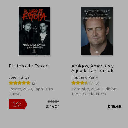
 48.24
$ 73.44
35%
dcto.
26.53
$ 47.73
El Libro de Estopa
Amigos, Amantes y
Aquello tan Terrible
José Muñoz
Matthew Perry
(2)
(3)
Espasa, 2020, Tapa Dura,
Contraluz, 2024, 1 Edición,
Nuevo
Tapa Blanda, Nuevo