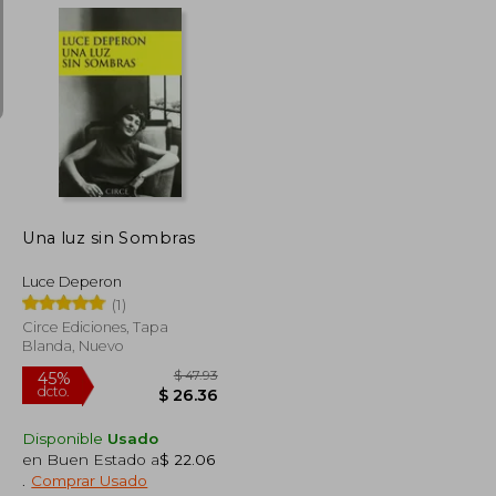
$ 78.65
$ 46.50
45%
dcto.
$ 51.12
$ 25.57
Una luz sin Sombras
Luce Deperon
(1)
Circe Ediciones, Tapa
Blanda, Nuevo
Disponible
Usado
en Buen Estado a
$ 22.06
.
Comprar Usado