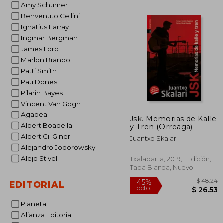
Amy Schumer
$
45%
dcto.
$ 
Benvenuto Cellini
Ignatius Farray
Ingmar Bergman
James Lord
Marlon Brando
Patti Smith
Pau Dones
Pilarin Bayes
Vincent Van Gogh
Agapea
Jsk. Memorias de Kalle
Albert Boadella
y Tren (Orreaga)
Albert Gil Giner
Juantxo Skalari
Alejandro Jodorowsky
Alejo Stivel
Txalaparta, 2019, 1 Edición,
Tapa Blanda, Nuevo
EDITORIAL
Planeta
Alianza Editorial