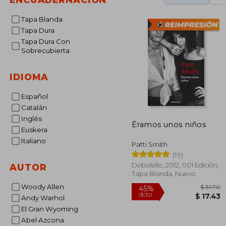
Tapa Blanda
Tapa Dura
Tapa Dura Con
Sobrecubierta
IDIOMA
Español
Catalán
Inglés
Éramos unos niños
Euskera
Italiano
Patti Smith
(19)
Debolsillo, 2012, 001 Edición,
AUTOR
Tapa Blanda, Nuevo
Woody Allen
Andy Warhol
El Gran Wyoming
Abel Azcona