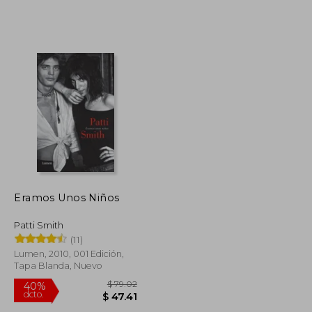
$ 52.72
$ 47.93
45%
dcto.
$ 28.99
$ 26.36
Eramos Unos Niños
Patti Smith
(11)
Lumen, 2010, 001 Edición,
Tapa Blanda, Nuevo