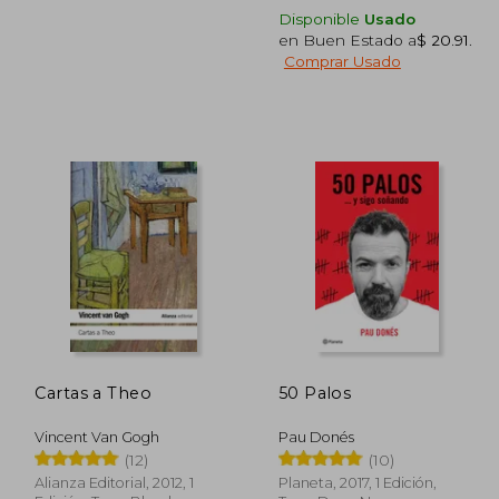
Disponible
Usado
en Buen Estado a
$ 20.91
.
Comprar Usado
$ 51.85
45%
dcto.
28.52
$ 29.95
Cartas a Theo
50 Palos
Vincent Van Gogh
Pau Donés
(12)
(10)
Alianza Editorial, 2012, 1
Planeta, 2017, 1 Edición,