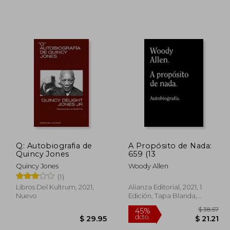
$ 64.15
$ 45.85
45%
45%
dcto.
dcto.
35.28
$ 25.22
Q: Autobiografia de
A Propósito de Nada:
Quincy Jones
659 (13
Quincy Jones
Woody Allen
(1)
Libros Del Kultrum, 2021,
Alianza Editorial, 2021, 1
Nuevo
Edición, Tapa Blanda,
Nuevo