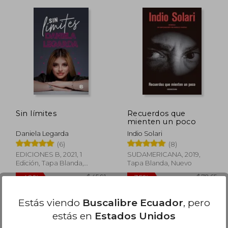
 38.57
$ 25.84
45%
dcto.
 21.21
$ 14.21
Sin límites
Recuerdos que
mienten un poco
Daniela Legarda
Indio Solari
(6)
(8)
EDICIONES B, 2021, 1
SUDAMERICANA, 2019,
Edición, Tapa Blanda,
Tapa Blanda, Nuevo
Nuevo
Estás viendo
Buscalibre Ecuador
, pero
estás en
Estados Unidos