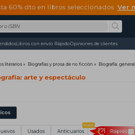
ta 60% dto en libros seleccionados
Ver 
endidos
Libros con envío Rápido
Opiniones de clientes
s literarios
Biografías y prosa de no ficción
Biografía: general
grafía: arte y espectáculo
sicos
Nuevo
uevos
Usados
Anticuarios
Rápido