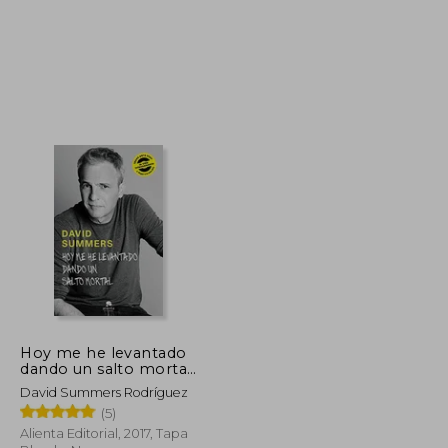
$ 38.57
$ 79.02
40%
dcto.
$ 21.21
$ 47.41
Hoy me he levantado
dando un salto mortal
(COLECCION ALIENTA)
David Summers Rodríguez
(5)
Alienta Editorial, 2017, Tapa