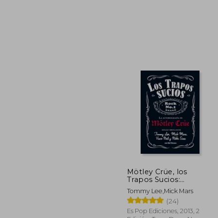
45%
dcto.
$ 
Mötley Crüe, los
Trapos Sucios:
Confesiones del Grupo
Tommy Lee,Mick Mars
de Rock más Infame
(24)
del Mundo
Es Pop Ediciones, 2013, 2