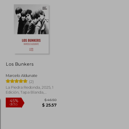
$ 49.25
45%
dcto.
$ 15.68
$ 27.09
Los Bunkers
Marcelo Aldunate
(2)
La Piedra Redonda, 2025, 1
Edición, Tapa Blanda,
Nuevo