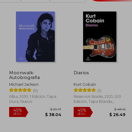
Moonwalk:
Diarios
Autobiografia
Michael Jackson
Kurt Cobain
(9)
(1)
Alba, 2010, 1 Edición, Tapa
Reservoir Books, 2021, 001
Dura, Nuevo
Edición, Tapa Blanda,
Nuevo