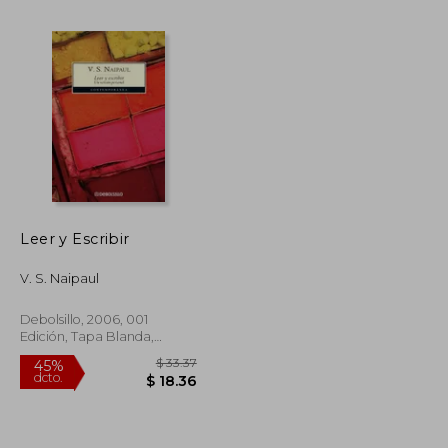
$ 48.16
$ 55.14
45%
dcto.
$ 26.49
$ 30.33
Leer y Escribir
V. S. Naipaul
Debolsillo, 2006, 001
Edición, Tapa Blanda,
Nuevo