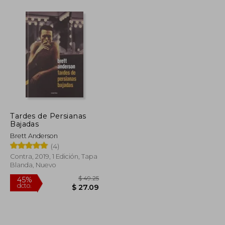
$ 33.37
45%
dcto.
$ 87.35
$ 18.36
Tardes de Persianas
Bajadas
Brett Anderson
(4)
Contra, 2019, 1 Edición, Tapa
Blanda, Nuevo