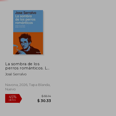
La sombra de los
perros románticos. La
biografía definitiva
José Serralvo
sobre Roberto Bolaño
Navona, 2026, Tapa Blanda,
Nuevo