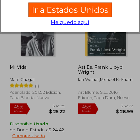
Ir a Estados Unidos
Me quedo aquí
$ 45.91
40%
35%
dcto.
dcto.
11.76
$ 27.55
Mi Vida
Así Es. Frank Lloyd
Wright
Marc Chagall
Ian Wolner,Michael Kirkham
(1)
Acantilado, 2012, 2 Edición,
Art Blume, S.L., 2016, 1
Tapa Blanda, Nuevo
Edición, Tapa Dura, Nuevo
Disponible
Usado
en Buen Estado a
$ 24.42
.
Comprar Usado