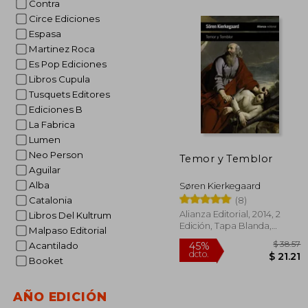
Contra
Circe Ediciones
Espasa
$
45%
dcto.
Martinez Roca
$ 
Es Pop Ediciones
Libros Cupula
Tusquets Editores
Ediciones B
La Fabrica
Lumen
Neo Person
Temor y Temblor
Aguilar
Alba
Søren Kierkegaard
(8)
Catalonia
Alianza Editorial, 2014, 2
Libros Del Kultrum
Edición, Tapa Blanda,
Malpaso Editorial
Nuevo
Acantilado
Booket
AÑO EDICIÓN