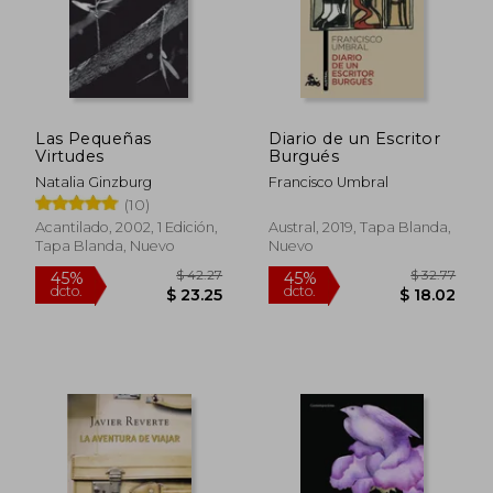
Las Pequeñas
Diario de un Escritor
Virtudes
Burgués
Natalia Ginzburg
Francisco Umbral
(10)
Acantilado, 2002, 1 Edición,
Austral, 2019, Tapa Blanda,
Tapa Blanda, Nuevo
Nuevo
$ 42.27
$ 32.
45%
45%
dcto.
dcto.
$ 23.25
$ 18.