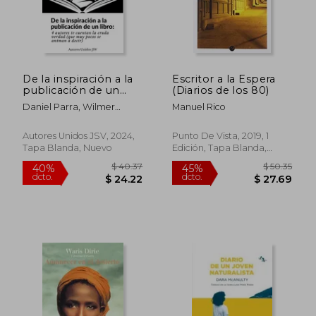
De la inspiración a la
Escritor a la Espera
publicación de un
(Diarios de los 80)
libro
Daniel Parra, Wilmer
Manuel Rico
Antonio Velásquez Peraza,
Florencia Ayelen Figueroa,
Autores Unidos JSV, 2024,
Punto De Vista, 2019, 1
Ramón Fuentes Sandoval
Tapa Blanda, Nuevo
Edición, Tapa Blanda,
Nuevo
$ 38.57
$ 45.
45%
45%
dcto.
dcto.