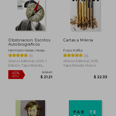
Obstinacion: Escritos
Cartas a Milena
Autobiograficos
Hermann Hesse; Hesse
Franz Kafka
Hermann
(1)
(3)
$ 45.47
$ 48.
45%
45%
dcto.
dcto.
Alianza Editorial, 2020, 1
Alianza Editorial, 2016,
$ 25.01
$ 26.
Edición, Tapa Blanda,
Tapa Blanda, Nuevo
Nuevo