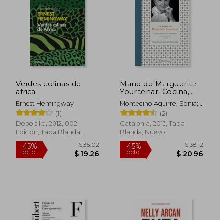
$ 43.24
$ 35.
45%
45%
dcto.
dcto.
$ 23.78
$ 19.
Verdes colinas de
Mano de Marguerite
africa
Yourcenar. Cocina,
Escritura y Biografia
Ernest Hemingway
Montecino Aguirre, Sonia;
Sarde, Michele
(1)
(2)
Debolsillo, 2012, 002
Catalonia, 2013, Tapa
Edición, Tapa Blanda,
Blanda, Nuevo
Nuevo