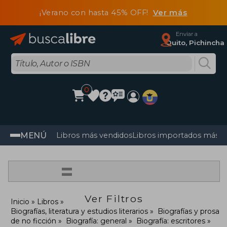
¡Verano con hasta 45% OFF!
Ver más
Enviar a
Quito, Pichincha
0
MENÚ
Libros más vendidos
Libros importados más v
=
Ver Filtros
Inicio
Libros
Biografías, literatura y estudios literarios
Biografías y prosa
de no ficción
Biografía: general
Biografía: escritores