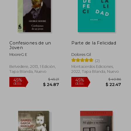
Confesiones de un
Parte de la Felicidad
Joven
MooreG E
Dolores Gil
(2)
Belvedere, 2013, 1 Edición,
Montacerdos Ediciones,
Tapa Blanda, Nuevo
2022, Tapa Blanda, Nuevo
$ 38.57
45%
dcto.
$ 21.21
$ 22.