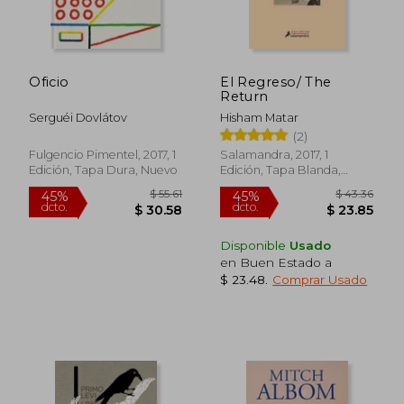
$ 35.02
$ 44.
45%
45%
dcto.
dcto.
$ 19.26
$ 24.
Oficio
El Regreso/ The
Return
Serguéi Dovlátov
Hisham Matar
(2)
Fulgencio Pimentel, 2017, 1
Salamandra, 2017, 1
Edición, Tapa Dura, Nuevo
Edición, Tapa Blanda,
Nuevo
Disponible
Usado
en Buen Estado a
$ 23.48
.
Comprar Usado