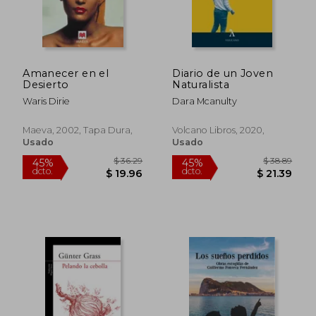
$ 21.21
$ 25.
Amanecer en el
Diario de un Joven
Desierto
Naturalista
Waris Dirie
Dara Mcanulty
Maeva, 2002, Tapa Dura,
Volcano Libros, 2020,
Usado
Usado