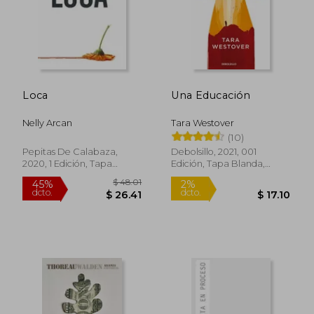
Loca
Una Educación
Nelly Arcan
Tara Westover
(10)
Pepitas De Calabaza,
Debolsillo, 2021, 001
2020, 1 Edición, Tapa
Edición, Tapa Blanda,
Blanda, Nuevo
Nuevo
$ 52.11
45%
dcto.
$ 28.66
$ 22.