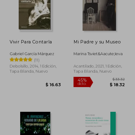
Vivir Para Contarla
Mi Padre y su Museo
Gabriel García Márquez
Marina Tsviet&Aacute;Ieva
(11)
Debolsillo, 2014, 1 Edición,
Acantilado, 2021, 1 Edición,
Tapa Blanda, Nuevo
Tapa Blanda, Nuevo
$ 45.21
$ 40.
45%
45%
dcto.
dcto.
$ 24.87
$ 22.