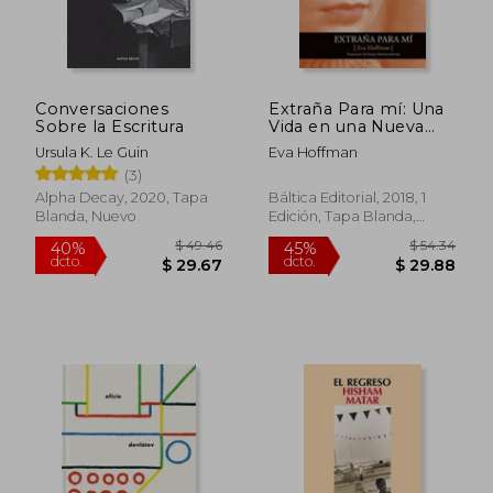
$ 35.29
$ 53.
45%
45%
dcto.
dcto.
$ 19.41
$ 29.
Conversaciones
Extraña Para mí: Una
Sobre la Escritura
Vida en una Nueva
Lengua
Ursula K. Le Guin
Eva Hoffman
(3)
Alpha Decay, 2020, Tapa
Báltica Editorial, 2018, 1
Blanda, Nuevo
Edición, Tapa Blanda,
Nuevo