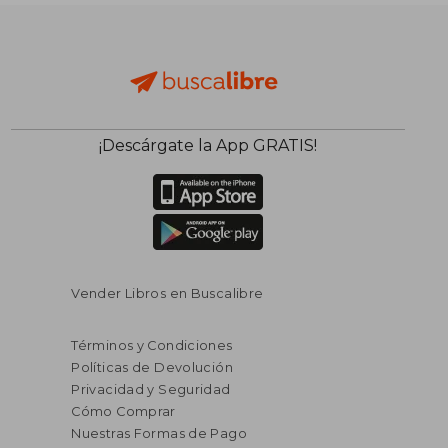
$ 144.12
$ 47
¡Descárgate la App GRATIS!
40%
45%
dcto.
dcto.
$ 86.47
$ 25.
Vender Libros en Buscalibre
Términos y Condiciones
Políticas de Devolución
Privacidad y Seguridad
Cómo Comprar
Nuestras Formas de Pago