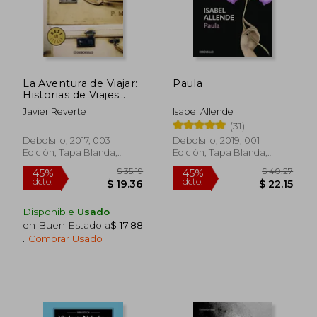
La Aventura de Viajar:
Paula
Historias de Viajes
Extraordinarios
Javier Reverte
Isabel Allende
(31)
Debolsillo, 2017, 003
Debolsillo, 2019, 001
Edición, Tapa Blanda,
Edición, Tapa Blanda,
Nuevo
Usado
Disponible
Usado
en Buen Estado a
$ 17.88
.
Comprar Usado
$ 35.19
$ 40.
45%
45%
dcto.
dcto.
$ 19.36
$ 22.