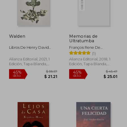
Walden
Memorias de
Ultratumba
Libros De Henry David
François Rene De
Thoreau
Chateaubriand
(1)
Alianza Editorial, 2021, 1
Alianza Editorial, 2018, 1
Edición, Tapa Blanda,
Edición, Tapa Blanda,
Nuevo
Nuevo
$ 43.74
$ 54.
45%
45%
dcto.
dcto.
$ 24.06
$ 30.