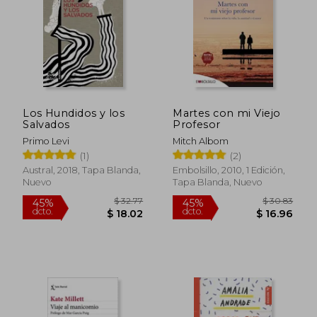
$ 49.46
$ 54.
40%
45%
dcto.
dcto.
$ 29.67
$ 29.
Los Hundidos y los
Martes con mi Viejo
Salvados
Profesor
Primo Levi
Mitch Albom
(1)
(2)
Austral, 2018, Tapa Blanda,
Embolsillo, 2010, 1 Edición,
Nuevo
Tapa Blanda, Nuevo