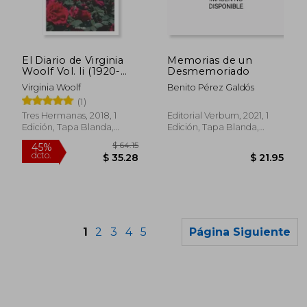
$ 40.37
$ 50.
40%
45%
dcto.
dcto.
$ 24.22
$ 27.
El Diario de Virginia
Memorias de un
Woolf Vol. Ii (1920-
Desmemoriado
1924)
Virginia Woolf
Benito Pérez Galdós
(1)
Tres Hermanas, 2018, 1
Editorial Verbum, 2021, 1
Edición, Tapa Blanda,
Edición, Tapa Blanda,
Nuevo
Nuevo
1
2
3
4
5
Página Siguiente