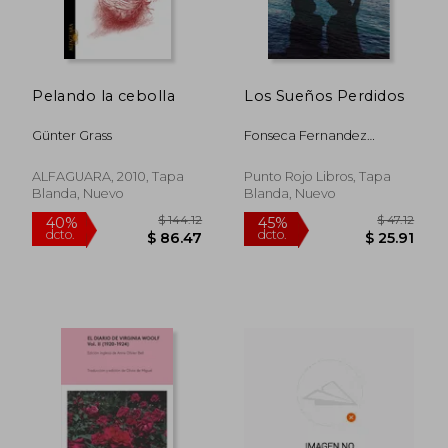
$ 55.21
$ 55
45%
45%
dcto.
dcto.
$ 30.36
$ 30.
Pelando la cebolla
Los Sueños Perdidos
Günter Grass
Fonseca Fernandez
Guillermo
ALFAGUARA, 2010, Tapa
Punto Rojo Libros, Tapa
Blanda, Nuevo
Blanda, Nuevo