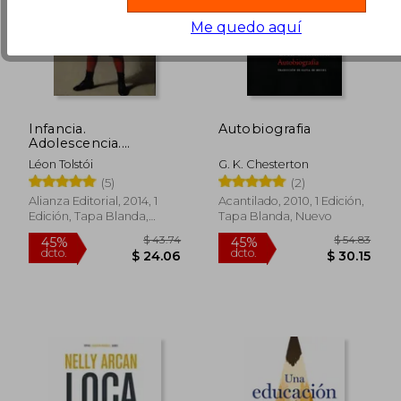
Me quedo aquí
Infancia.
Autobiografia
Adolescencia.
Juventud
Léon Tolstói
G. K. Chesterton
(5)
(2)
Alianza Editorial, 2014, 1
Acantilado, 2010, 1 Edición,
Edición, Tapa Blanda,
Tapa Blanda, Nuevo
Nuevo
$ 32.77
$ 30.
45%
45%
dcto.
dcto.
$ 18.02
$ 16.