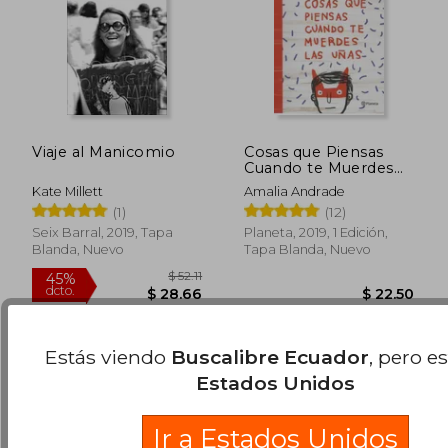
$ 55.61
$ 43.
45%
45%
Viaje al Manicomio
Cosas que Piensas
dcto.
dcto.
$ 30.58
$ 23.
Cuando te Muerdes
las Uñas
Kate Millett
Amalia Andrade
(1)
(12)
Seix Barral, 2019, Tapa
Planeta, 2019, 1 Edición,
Blanda, Nuevo
Tapa Blanda, Nuevo
Estás viendo
Buscalibre Ecuador
, pero e
Estados Unidos
Ir a Estados Unidos