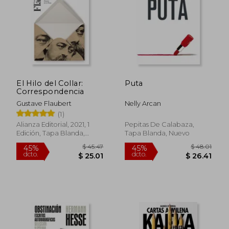
El Hilo del Collar:
Puta
$ 35.02
$ 38
Correspondencia
45%
45%
dcto.
dcto.
$ 19.26
$ 20.
Gustave Flaubert
Nelly Arcan
(1)
Alianza Editorial, 2021, 1
Pepitas De Calabaza,
Edición, Tapa Blanda,
Tapa Blanda, Nuevo
Nuevo