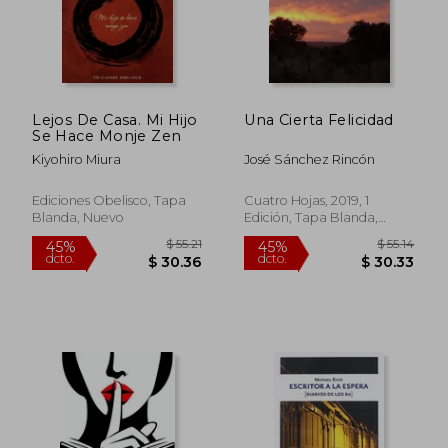
Lejos De Casa. Mi Hijo
Una Cierta Felicidad
Se Hace Monje Zen
Kiyohiro Miura
José Sánchez Rincón
Ediciones Obelisco, Tapa
Cuatro Hojas, 2019, 1
Blanda, Nuevo
Edición, Tapa Blanda,
Nuevo
$ 48.01
45%
2%
dcto.
dcto.
$ 26.41
$ 17.