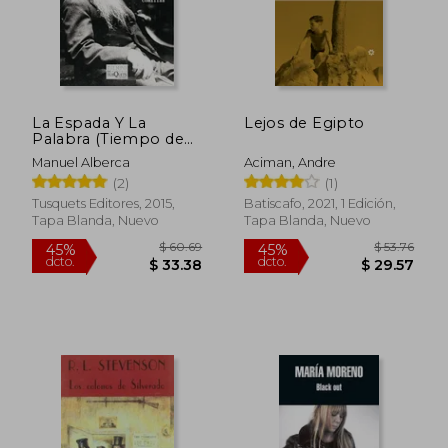
La Espada Y La
Lejos de Egipto
Palabra (Tiempo de
Memoria)
Manuel Alberca
Aciman, Andre
(2)
(1)
Tusquets Editores, 2015,
Batiscafo, 2021, 1 Edición,
Tapa Blanda, Nuevo
Tapa Blanda, Nuevo
$ 73.38
$ 49.
40%
45%
dcto.
dcto.
$ 44.03
$ 27.