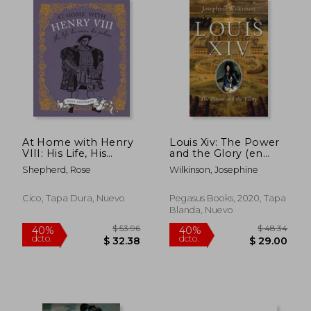
At Home with Henry
Louis Xiv: The Power
VIII: His Life, His
and the Glory (en
Palaces, His Wives (en
Inglés)
Shepherd, Rose
Wilkinson, Josephine
Inglés)
Cico, Tapa Dura, Nuevo
Pegasus Books, 2020, Tapa
Blanda, Nuevo
$ 81.65
$ 57.
40%
40%
dcto.
dcto.
$ 48.99
$ 34.