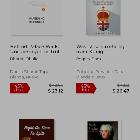
$ 86.51
$ 58.
45%
45%
dcto.
dcto.
$ 47.58
$ 31.
Behind Palace Walls:
Was ist so Großartig
Uncovering The Truth
über Königin
About British Royalty
Elisabeth I.?: Eine
Bharat, Dhulia
Rogers, Sam
(en Inglés)
Biografie von Königin
Elisabeth nur für
Kinder! (en Alemán)
Dhulia Bharat, Tapa
Golgotha Press, Inc, Tapa
Blanda, Nuevo
Blanda, Nuevo