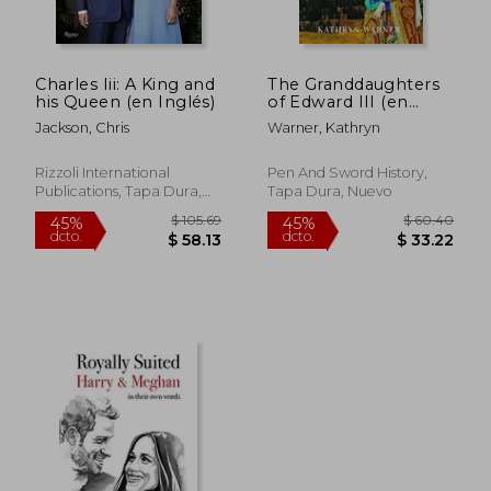
$ 34.39
$ 33.
40%
45%
dcto.
dcto.
$ 20.63
$ 18.
Charles Iii: A King and
The Granddaughters
his Queen (en Inglés)
of Edward III (en
Inglés)
Jackson, Chris
Warner, Kathryn
Rizzoli International
Pen And Sword History,
Publications, Tapa Dura,
Tapa Dura, Nuevo
Nuevo