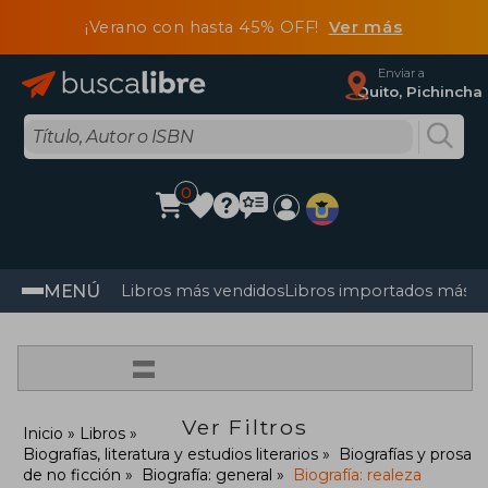
¡Verano con hasta 45% OFF!
Ver más
Enviar a
Quito, Pichincha
0
MENÚ
Libros más vendidos
Libros importados más v
=
Ver Filtros
Inicio
Libros
Biografías, literatura y estudios literarios
Biografías y prosa
de no ficción
Biografía: general
Biografía: realeza