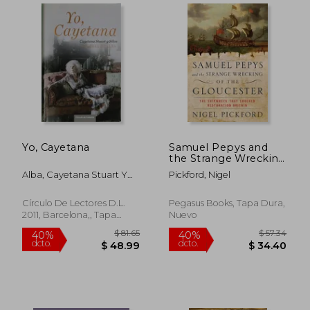
$ 51.45
$ 33.
45%
40%
Yo, Cayetana
Samuel Pepys and
dcto.
dcto.
$ 28.30
$ 20.
the Strange Wrecking
of the Gloucester:
Alba, Cayetana Stuart Y
Pickford, Nigel
The Shipwreck That
Silva,
Shocked Restoration
Britain (en Inglés)
Círculo De Lectores D.L.
Pegasus Books, Tapa Dura,
2011, Barcelona,, Tapa
Nuevo
Dura,
Usado