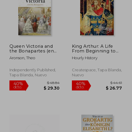
$ 97.28
$ 169.
45%
45%
dcto.
dcto.
$ 53.50
$ 93.
Queen Victoria and
King Arthur: A Life
the Bonapartes (en
From Beginning to
Inglés)
End
Aronson, Theo
Hourly History
Independently Published,
Createspace, Tapa Blanda,
Tapa Blanda, Nuevo
Nuevo