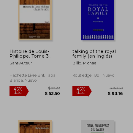
40%
45%
dcto.
dcto.
$ 22.93
$ 24.
Histoire de Louis-
talking of the royal
Philippe. Tome 3
family (en Inglés)
(Éd.1870-1875) (en
Sans Auteur
Billig, Michael
Francés)
Hachette Livre Bnf, Tapa
Routledge, 1991, Nuevo
Blanda, Nuevo