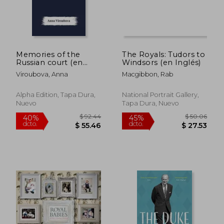
Memories of the
The Royals: Tudors to
Russian court (en
Windsors (en Inglés)
Inglés)
Viroubova, Anna
Macgibbon, Rab
Alpha Edition, Tapa Dura,
National Portrait Gallery,
Nuevo
Tapa Dura, Nuevo
$ 47.47
$ 55.
45%
45%
dcto.
dcto.
$ 26.11
$ 30.