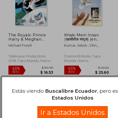
The Royals: Prince
Khaki Mein Insan
Harry & Meghan
(खाकीतीळ माणूस) (en
Markle: Wedding
Maratí)
Michael Frizell
Kumar, Ashok ; Ohri,
Edition (en Inglés)
Lokesh
$ 42.04
$ 48.
45%
45%
Tidalwave Productions,
Diamond Books, Tapa
dcto.
dcto.
$ 23.12
$ 26.
2018, Tapa Blanda, Nuevo
Blanda, Nuevo
Estás viendo
Buscalibre Ecuador
, pero e
Estados Unidos
Ir a Estados Unidos