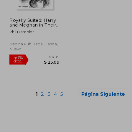
$ 47.89
$ 84.
40%
45%
dcto.
dcto.
$ 28.73
$ 46.
Royally Suited: Harry
and Meghan in Their
Own Words
Phil Dampier
Medina Pub, Tapa Blanda,
Nuevo
1
2
3
4
5
Página Siguiente