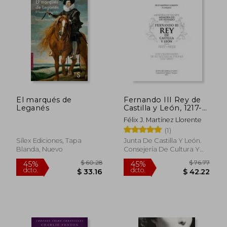
El marqués de
Fernando III Rey de
Leganés
Castilla y León, 1217-
1252. Memoria de un
Félix J. Martínez Llorente
rey, memoria de un
(1)
reinado
Sílex Ediciones, Tapa
Junta De Castilla Y León.
Blanda, Nuevo
Consejería De Cultura Y
Turismo, 2019, Tapa
Blanda, Nuevo
$ 53.96
$ 48.
40%
40%
dcto.
dcto.
$ 32.38
$ 29.