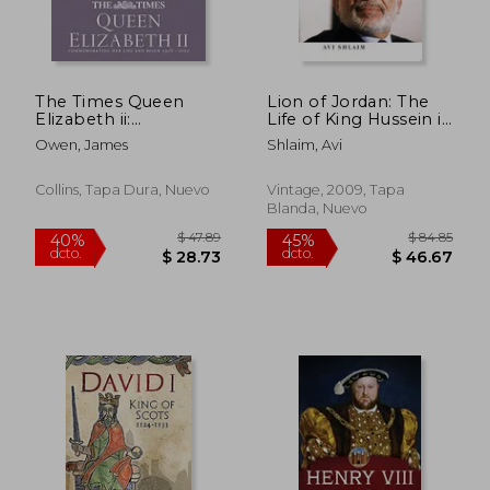
The Times Queen
Lion of Jordan: The
Elizabeth ii:
Life of King Hussein in
Commemorating her
War and Peace (en
Owen, James
Shlaim, Avi
Life and Reign 1926 –
Inglés)
2022 (en Inglés)
Collins, Tapa Dura, Nuevo
Vintage, 2009, Tapa
Blanda, Nuevo
$ 92.44
$ 50.
40%
45%
dcto.
dcto.
$ 55.46
$ 27.