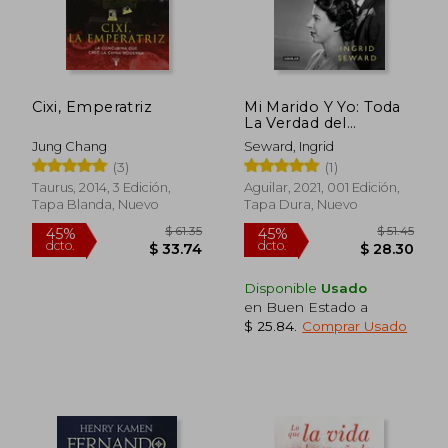
Cixi, Emperatriz
Mi Marido Y Yo: Toda
La Verdad del
Matrimonio de Isabel
Jung Chang
Seward, Ingrid
II Y Felipe de
(3)
(1)
Edimburgo / My
Husband and I: The
Taurus, 2014, 3 Edición,
Aguilar, 2021, 001 Edición,
Inside Story of the
Tapa Blanda, Nuevo
Tapa Dura, Nuevo
Royal Marriage
Disponible
Usado
en Buen Estado a
$ 25.84
.
Comprar Usado
$ 61.35
$ 51
45%
45%
dcto.
dcto.
$ 33.74
$ 28.