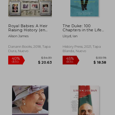
Royal Babies: A Heir
The Duke: 100
Raising History (en
Chapters in the Life
Inglés)
of Prince Philip (en
Alison James
Lloyd, Ian
Inglés)
Danann Books, 2018, Tapa
History Press, 2021, Tapa
Dura, Nuevo
Blanda, Nuevo
$ 45.79
$ 78.
45%
40%
dcto.
dcto.
$ 25.18
$ 47.