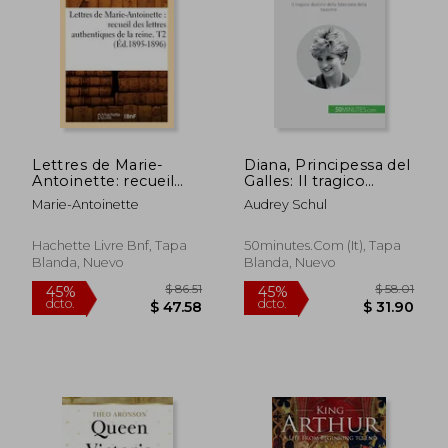
$ 56.21
$ 78.
40%
45%
dcto.
dcto.
$ 33.73
$ 43.
Lettres de Marie-
Diana, Principessa del
Antoinette: recueil
Galles: Il tragico
des lettres
destino della
Marie-Antoinette
Audrey Schul
authentiques de la
fidanzata della
reine. T2 (Éd.1895-
nazione (en Italiano)
1896) (en Francés)
Hachette Livre Bnf, Tapa
50minutes.com (It), Tapa
Blanda, Nuevo
Blanda, Nuevo