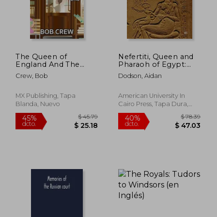
The Queen of
Nefertiti, Queen and
England And The
Pharaoh of Egypt:
Unknown Schoolboy
Her Life and Afterlife
Crew, Bob
Dodson, Aidan
- Part 1 (en Inglés)
(en Inglés)
MX Publishing, Tapa
American University In
Blanda, Nuevo
Cairo Press, Tapa Dura,
Nuevo
$ 30.05
$ 46.
45%
45%
dcto.
dcto.
$ 16.53
$ 25.