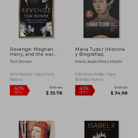
$ 51
45%
dcto.
$ 19.00
$ 28.
Revenge: Meghan,
María Tudor (Historia
Harry, and the war
y Biografías)
Between the
Tom Bower
María Jesús Pérez Martín
Windsors (en Inglés)
Atria Books, Tapa Dura,
Ediciones Rialp, Tapa
Nuevo
Blanda, Nuevo