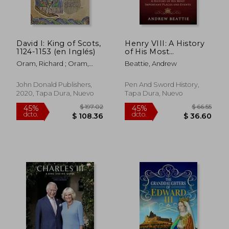
David I: King of Scots,
Henry VIII: A History
1124-1153 (en Inglés)
of His Most
Important Places and
Oram, Richard ; Oram,
Beattie, Andrew
Events (en Inglés)
Richard D.
John Donald Publishers,
Pen And Sword History,
2020, Tapa Dura, Nuevo
Tapa Dura, Nuevo