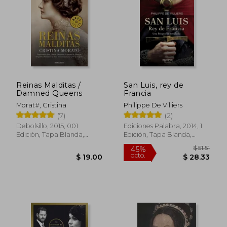
$ 30.11
$ 34.
45%
45%
dcto.
dcto.
$ 16.56
$ 18.
Reinas Malditas /
San Luis, rey de
Damned Queens
Francia
Morat#, Cristina
Philippe De Villiers
(7)
(2)
Debolsillo, 2015, 001
Ediciones Palabra, 2014, 1
Edición, Tapa Blanda,
Edición, Tapa Blanda,
Nuevo
Nuevo