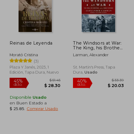
Reinas de Leyenda
The Windsors at War:
$ 36.26
$ 60.
The King, his Brother,
45%
45%
dcto.
dcto.
and a Family Divided
$ 19.94
$ 33.
Morató Cristina
Larman, Alexander
(en Inglés)
(3)
Plaza Y Janés, 2023, 1
St. Martin's Press, Tapa
Edición, Tapa Dura, Nuevo
Dura,
Usado
Disponible
Usado
en Buen Estado a
$ 25.85
.
Comprar Usado