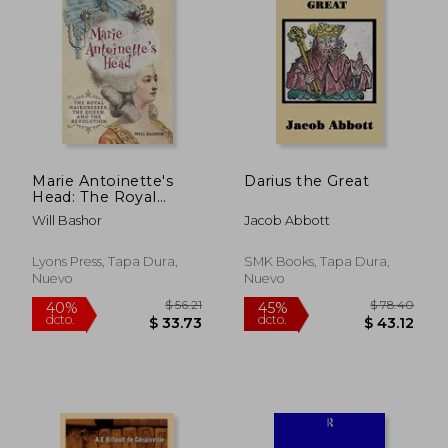
Marie Antoinette's
Darius the Great
Head: The Royal
Hairdresser, The
Will Bashor
Jacob Abbott
Queen, And The
Revolution
Lyons Press, Tapa Dura,
SMK Books, Tapa Dura,
Nuevo
Nuevo
$ 38.21
$ 44.