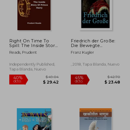
Right On Time To
Friedrich der Große:
Spill: The Inside Story
Die Bewegte
$ 48.84
$ 44.
40%
40%
Of Prince Harry (en
Lebensgeschichte
dcto.
dcto.
$ 29.30
$ 26.
Reads, Prudent
Franz Kugler
Inglés)
des Preußenkönigs
Friedrich ii. (en
Alemán)
Independently Published,
, 2018, Tapa Blanda, Nuevo
Tapa Blanda, Nuevo