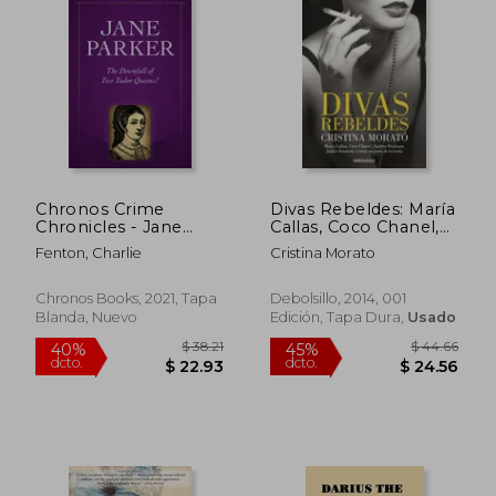
Chronos Crime
Divas Rebeldes: María
Chronicles - Jane
Callas, Coco Chanel,
Parker: The Downfall
Audrey Hepburn,
Fenton, Charlie
Cristina Morato
of Two Tudor
Jackie Kennedy y
Queens? (en Inglés)
Otras Mujeres
(Campañas)
Chronos Books, 2021, Tapa
Debolsillo, 2014, 001
Blanda, Nuevo
Edición, Tapa Dura,
Usado
$ 60.28
$ 76.
45%
45%
dcto.
dcto.
$ 33.16
$ 42.