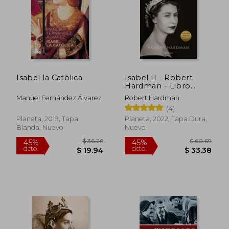
$ 59.64
$ 63.
40%
45%
dcto.
dcto.
$ 35.78
$ 34.
Isabel la Católica
Isabel II - Robert
Hardman - Libro
Físico
Manuel Fernández Álvarez
Robert Hardman
(4)
Planeta, 2019, Tapa
Planeta, 2022, Tapa Dura,
Blanda, Nuevo
Nuevo