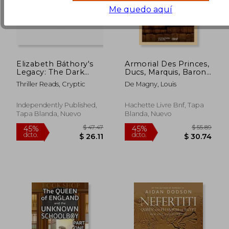
Me quedo aquí
Elizabeth Báthory's
Armorial Des Princes,
Legacy: The Dark
Ducs, Marquis, Barons
Secrets and
Et Comtes Romains
Thriller Reads, Cryptic
De Magny, Louis
Notorious Crimes of
En France (Éd.1890)
the Blood Countess
(en Francés)
of Hungary (en
Independently Published,
Hachette Livre Bnf, Tapa
Inglés)
Tapa Blanda, Nuevo
Blanda, Nuevo
$ 49.04
$ 42.
40%
45%
dcto.
dcto.
$ 29.42
$ 23.