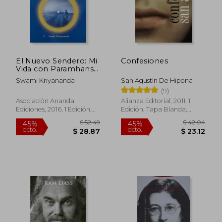
$ 46.51
$ 76
45%
45%
dcto.
dcto.
$ 25.58
$ 41.
El Nuevo Sendero: Mi
Confesiones
Vida con Paramhansa
Yogananda
Swami Kriyananda
San Agustín De Hipona
(9)
Asociación Ananda
Alianza Editorial, 2011, 1
Ediciones, 2016, 1 Edición,
Edición, Tapa Blanda,
Tapa Blanda, Nuevo
Nuevo