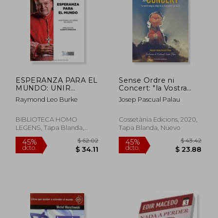
ESPERANZA PARA EL
Sense Ordre ni
MUNDO: UNIR
Concert: "la Vostra
TODAS LAS COSAS
Alegria, Ningú no us
Raymond Leo Burke
Josep Pascual Palau
EN CRISTO (Spanish
la Prendrà" (jn 16,22):
Edition)
159 (el Tinter) (en
Catalán)
BIBLIOTECA HOMO
Cossetània Edicions, 2020,
LEGENS, Tapa Blanda,
Tapa Blanda, Nuevo
Nuevo
$ 33.06
$ 53
45%
45%
dcto.
dcto.
$ 18.18
$ 29.