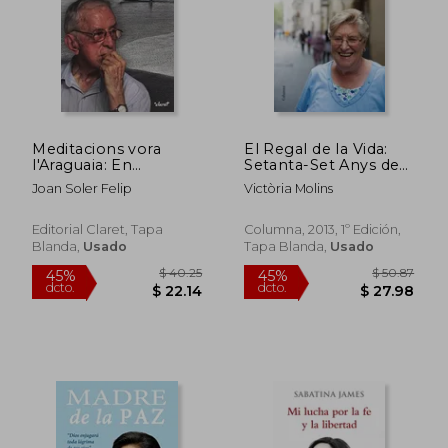
Meditacions vora
El Regal de la Vida:
l'Araguaia: En
Setanta-Set Anys de
companyia de Pere
Compromís D'Una
Joan Soler Felip
Victòria Molins
casaldàliga
Monja Entre dos
Segles (no Ficció
Columna) (en
Editorial Claret, Tapa
Columna, 2013, 1º Edición,
Catalán)
Blanda,
Usado
Tapa Blanda,
Usado
$ 62.02
$ 43.
45%
45%
dcto.
dcto.
$ 34.11
$ 23.