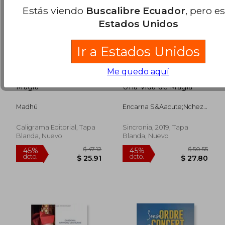
Estás viendo
Buscalibre Ecuador
, pero e
Estados Unidos
Ir a Estados Unidos
Me quedo aquí
Magia
Una Vida de Magia
Madhú
Encarna S&Aacute;Nchez
Jim&Eacute;Nez; Daniel
Rod&Eacute;S Pascal
Caligrama Editorial, Tapa
Sincronia, 2019, Tapa
Blanda, Nuevo
Blanda, Nuevo
$ 38.83
$ 36.
45%
45%
dcto.
dcto.
$ 21.36
$ 19.