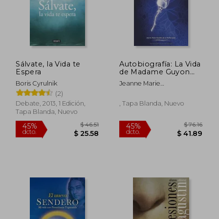
$ 49
45%
dcto.
$ 20.25
$ 27.
Sálvate, la Vida te
Autobiografía: La Vida
Espera
de Madame Guyon
(Guyón)
Boris Cyrulnik
Jeanne Marie
Bouvi&Egrave;Rs De La
(2)
Mothe-Guion
Debate, 2013, 1 Edición,
, Tapa Blanda, Nuevo
Tapa Blanda, Nuevo