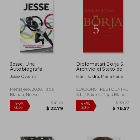
$ 46.
45%
dcto.
$ 20.00
$ 25.
Jesse. Una
Diplomatari Borja 5.
Autobiografia
Archivio di Stato de
Espiritual: 17
Roma: documents
Jesse Owerns
Ivan ; Toldrà, Maria Parisi
(Testimonios)
dels protocols de
Camillo Beneimbene
(1479-1505)
Mensajero, 2020, Tapa
EDICIONS TRES I QUATRE
Blanda, Nuevo
S.L., 1 Edición, Tapa Blanda,
Nuevo