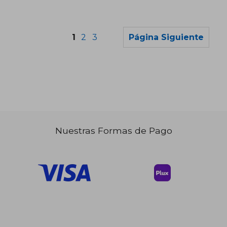
1
2
3
Página Siguiente
$ 36.17
$ 37.
45%
45%
dcto.
dcto.
$ 19.90
$ 20.
Nuestras Formas de Pago