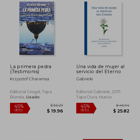
$ 59.39
$ 70.
45%
45%
dcto.
dcto.
$ 32.66
$ 38.
La primera pedra
Una vida de mujer al
(Testimonis)
servicio del Eterno
Krzysztof Charamsa
Gabriele
Editorial Gregal, Tapa
Editorial Gabriele, 2017,
Blanda,
Usado
Tapa Dura, Nuevo