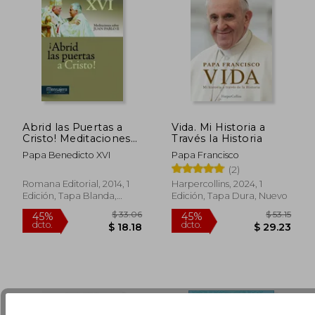
Abrid las Puertas a
Vida. Mi Historia a
Cristo! Meditaciones
Través la Historia
Sobre Juan Pablo ii
Papa Benedicto XVI
Papa Francisco
(2)
$ 44.11
$ 70.
45%
40%
Romana Editorial, 2014, 1
Harpercollins, 2024, 1
dcto.
dcto.
$ 24.26
$ 42.
Edición, Tapa Blanda,
Edición, Tapa Dura, Nuevo
Nuevo