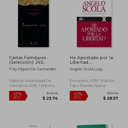
$ 40.25
$ 50.
45%
45%
dcto.
dcto.
$ 22.14
$ 27.
Cartas Familiares
He Apostado por la
(Selección): 245
Libertad.
(Difunde)
Autobiografía
Fray Miguel De Santander
Angelo Scola,Luigi
(100Xuno)
Geninazzi
Editorial Universidad De
Encuentro, 2019, 1 Edición,
Cantabria, 2019, 1 Edición,
Tapa Blanda, Nuevo
Tapa Blanda, Nuevo