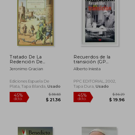
Tratado De La
Recuerdos de la
Redención De
transición (GP
$ 41.43
$ 139.
45%
45%
Cautivos En Que Se
Actualidad)
Jeronimo Gracian
Alberto Iniesta
dcto.
dcto.
$ 22.79
$ 76.
Cuentan Las Grandes
Miserias Que Padecen
Los Cristianos Que
Ediciones Espuela De
PPC EDITORIAL, 2002,
Están En Poder De
Plata, Tapa Blanda,
Usado
Tapa Dura,
Usado
Infieles Y Cuán Santa
Obra