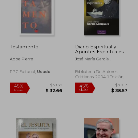
Testamento
Diario Espiritual y
Apuntes Espirituales
Abbe Pierre
José María García
Lahiguera
PPC Editorial,
Usado
Biblioteca De Autores
Cristianos, 2004, 1 Edición,
Tapa Blanda,
Usado
$ 39.87
$ 43.
45%
45%
dcto.
dcto.
$ 21.93
$ 23.