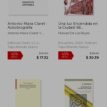
Antonio Maria Claret :
Una luz Encendida en
Autobiografia
la Ciudad: 66
(100Xuno)
Antonio María Claret Y
Manuel De Los Reyes
Clará
Editorial Claret, S.L.U.,
Encuentro, 2020, 1 Edición,
Tapa Blanda, Nuevo
Tapa Blanda, Nuevo
$ 33.32
$ 44.
45%
45%
dcto.
dcto.
$ 18.32
$ 24.