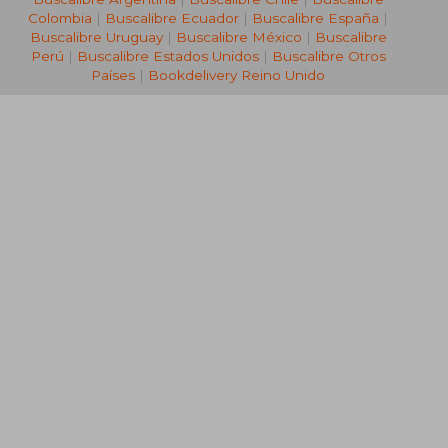
Colombia
|
Buscalibre Ecuador
|
Buscalibre España
|
Buscalibre Uruguay
|
Buscalibre México
|
Buscalibre
Perú
|
Buscalibre Estados Unidos
|
Buscalibre Otros
Países
|
Bookdelivery Reino Unido