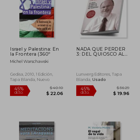
Israel y Palestina: En
NADA QUE PERDER
la Frontera (360º
3: DEL QUIOSCO AL
TEMPLO DE
Michel Warschawski
SALOMON: LA FE
QUE TRANSFORMA
(En papel)
Gedisa, 2010, 1 Edición,
Lunwerg Editores, Tapa
Tapa Blanda, Nuevo
Blanda,
Usado
$ 47.12
$ 50.
45%
45%
dcto.
dcto.
$ 25.91
$ 27.