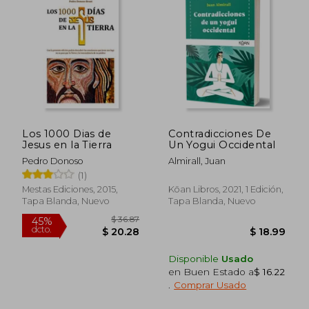
$ 43.65
$ 49.
45%
45%
dcto.
dcto.
$ 24.01
$ 27.
Los 1000 Dias de
Contradicciones De
Jesus en la Tierra
Un Yogui Occidental
Pedro Donoso
Almirall, Juan
(1)
Mestas Ediciones, 2015,
Kōan Libros, 2021, 1 Edición,
Tapa Blanda, Nuevo
Tapa Blanda, Nuevo
Disponible
Usado
en Buen Estado a
$ 16.22
.
Comprar Usado