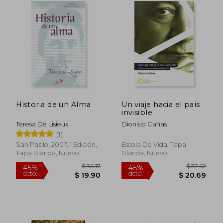
$ 40.10
$ 36.
45%
45%
dcto.
dcto.
$ 22.06
$ 19.
Historia de un Alma
Un viaje hacia el país
invisible
Teresa De Lisieux
Dionisio Cañas
(1)
San Pablo, 2007, 1 Edición,
Escola De Vida, Tapa
Tapa Blanda, Nuevo
Blanda, Nuevo