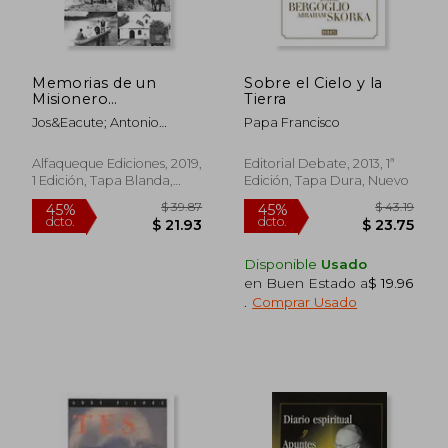
Memorias de un
Sobre el Cielo y la
Misionero
Tierra
Enamorado:
Jos&Eacute; Antonio
Papa Francisco
Autobiografía
Fern&Aacute;Ndez
Mart&Iacute;Nez
Alfaqueque Ediciones, 2019,
Editorial Debate, 2013, 1ª
1 Edición, Tapa Blanda,
Edición, Tapa Dura, Nuevo
Nuevo
Disponible
Usado
en Buen Estado a
$ 19.96
$ 31.96
$ 35
45%
45%
.
Comprar Usado
dcto.
dcto.
$ 17.58
$ 19.