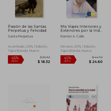
Pasión de las Santas
Mis Viajes Interiores y
Perpetua y Felicidad
Exteriores por la India
Sagrada
Santa Perpetua
Ramiro A. Calle
$ 63.43
$ 75.
45%
40%
dcto.
dcto.
$ 34.89
$ 45.
Acantilado, 2015, 1 Edición,
Nirvana, 2015, 1 Edición,
Tapa Blanda, Nuevo
Tapa Blanda, Nuevo