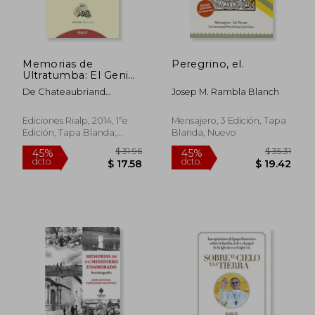
Memorias de
Peregrino, el.
Ultratumba: El Genio
del Cristianismo
De Chateaubriand
Josep M. Rambla Blanch
Francois-Rene
Ediciones Rialp, 2014, 1ªe
Mensajero, 3 Edición, Tapa
Edición, Tapa Blanda,
Blanda, Nuevo
Nuevo
$ 31.50
$ 55.
45%
45%
dcto.
dcto.
$ 17.32
$ 30.