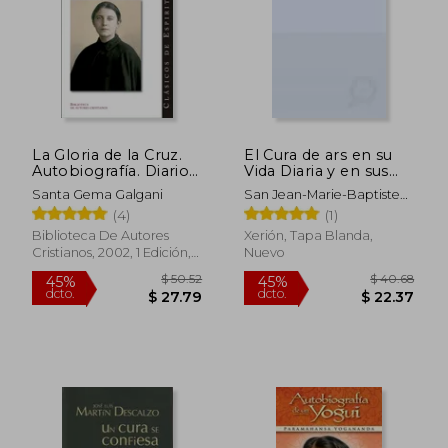
La Gloria de la Cruz.
El Cura de ars en su
Autobiografía. Diario
Vida Diaria y en sus
Espiritual. Cartas.
Sermones: Sermones
Santa Gema Galgani
San Jean-Marie-Baptiste
Éxtasis. Otros Escritos
Eucarísticos
Vianney
(4)
(1)
de Santa Gema
Galgani
Biblioteca De Autores
Xerión, Tapa Blanda,
Cristianos, 2002, 1 Edición,
Nuevo
Tapa Blanda, Nuevo
$ 50.52
$ 40.
45%
45%
dcto.
dcto.
$ 27.79
$ 22.