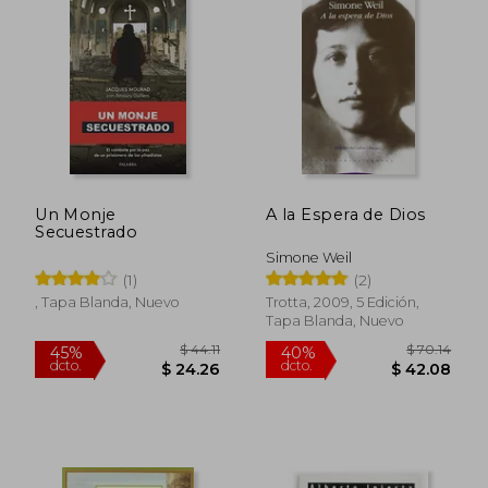
$ 36.29
$ 46.
45%
45%
dcto.
dcto.
$ 19.96
$ 25.
Un Monje
A la Espera de Dios
Secuestrado
Simone Weil
(1)
(2)
, Tapa Blanda, Nuevo
Trotta, 2009, 5 Edición,
Tapa Blanda, Nuevo