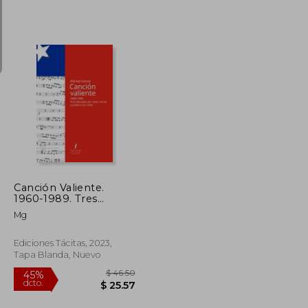
$ 90.08
$ 236.00
45%
dcto.
$ 49.54
$ 129.80
Canción Valiente.
1960-1989. Tres
Décadas de Canto
Mg
Social y Político en
Chile
Ediciones Tácitas, 2023,
Tapa Blanda, Nuevo