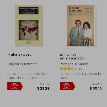
Mafia Export
El horror
enmascarado
Forgione, Francesco
Rodrigo Cid Santos
(5)
Anagrama, 2012, 1 Edición,
Planeta, 2026, Tapa Blanda,
Tapa Blanda, Nuevo
Nuevo
 35.02
$ 40.51
45%
45%