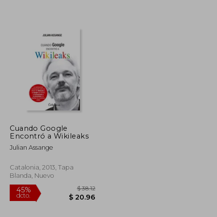
$ 42.50
$ 46.50
45%
dcto.
$ 23.37
$ 25.57
Cuando Google
Encontró a Wikileaks
Julian Assange
Catalonia, 2013, Tapa
Blanda, Nuevo