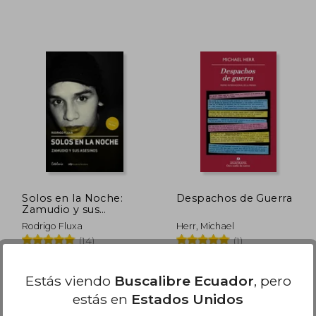
$ 51.94
45%
dcto.
28.57
$ 21.50
Solos en la Noche:
Despachos de Guerra
Zamudio y sus
Asesinos
Rodrigo Fluxa
Herr, Michael
(14)
(1)
Catalonia, 2014, Tapa
Anagrama, 2018, 1 Edición,
Blanda, Nuevo
Tapa Blanda,
Usado
Estás viendo
Buscalibre Ecuador
, pero
estás en
Estados Unidos