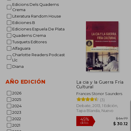
Edicions Dels Quaderns
Crema
Literatura Random House
45%
Ediciones B
dcto.
$ 
Ediciones Espuela De Plata
Quaderns Crema
Tusquets Editores
Alfaguara
Charlotte Readers Podcast
Llc
Diana
AÑO EDICIÓN
La cia y la Guerra Fría
Cultural
2026
Frances Stonor Saunders
2025
(3)
Debate, 2013, 1 Edición,
2024
Tapa Blanda, Nuevo
2023
2022
2021