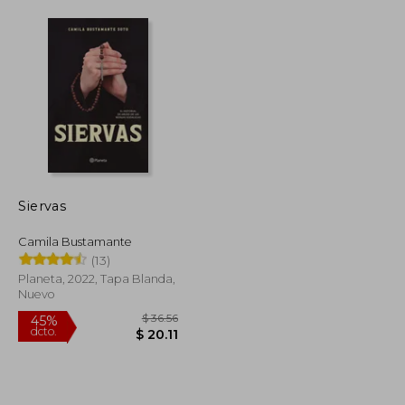
Siervas
Camila Bustamante
(13)
Planeta, 2022, Tapa Blanda,
Nuevo
$ 54.73
$ 36.56
45%