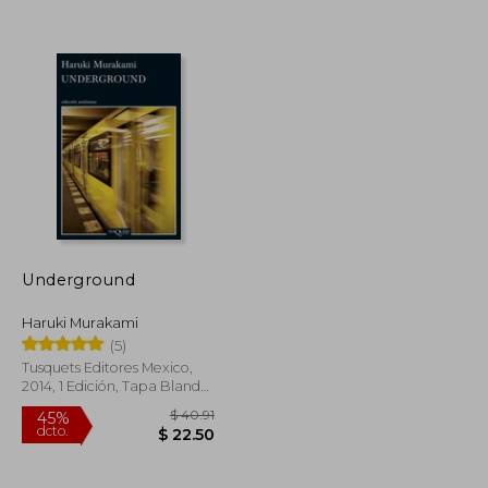
Underground
$ 55.61
$ 38.12
45%
Haruki Murakami
dcto.
$ 30.58
$ 20.96
(5)
Tusquets Editores Mexico,
2014, 1 Edición, Tapa Blanda,
Nuevo