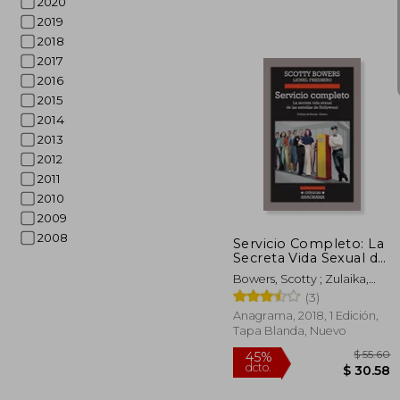
2020
2019
2018
2017
2016
2015
2014
2013
2012
$
2011
45%
dcto.
$ 
2010
2009
2008
Servicio Completo: La
Secreta Vida Sexual de
las Estrellas de
Bowers, Scotty ; Zulaika,
Hollywood = Full
Jaime ; Friedberg, Lionel
(3)
Service
Anagrama, 2018, 1 Edición,
Tapa Blanda, Nuevo