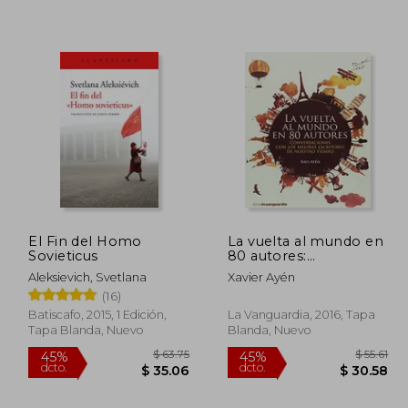
 55.60
$ 51.86
45%
45%
dcto.
dcto.
30.58
$ 28.52
El Fin del Homo
La vuelta al mundo en
Sovieticus
80 autores:
Conversaciones con
Aleksievich, Svetlana
Xavier Ayén
los mejores escritores
(16)
de nuestro tiempo
Batiscafo, 2015, 1 Edición,
La Vanguardia, 2016, Tapa
Tapa Blanda, Nuevo
Blanda, Nuevo