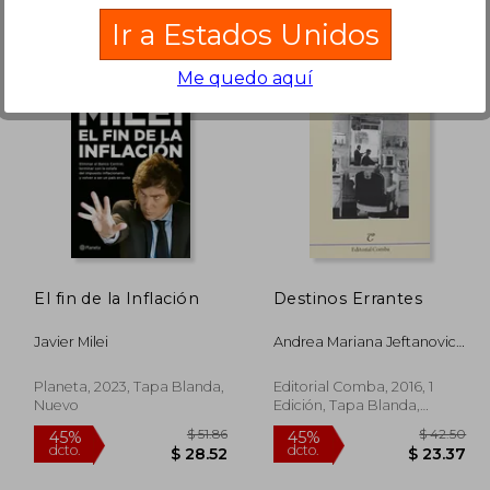
Ir a Estados Unidos
Me quedo aquí
 54.77
$ 44.99
45%
45%
dcto.
dcto.
30.12
$ 24.74
El fin de la Inflación
Destinos Errantes
Javier Milei
Andrea Mariana Jeftanovic
Advaloff
Planeta, 2023, Tapa Blanda,
Editorial Comba, 2016, 1
Nuevo
Edición, Tapa Blanda,
Nuevo