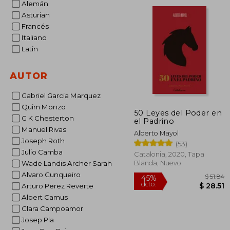
Alemán
dcto.
$ 
Asturian
Francés
Italiano
Latin
AUTOR
Gabriel Garcia Marquez
Quim Monzo
50 Leyes del Poder en
G K Chesterton
el Padrino
Manuel Rivas
Alberto Mayol
Joseph Roth
(53)
Julio Camba
Catalonia, 2020, Tapa
Blanda, Nuevo
Wade Landis Archer Sarah
Alvaro Cunqueiro
Arturo Perez Reverte
Albert Camus
Clara Campoamor
Josep Pla