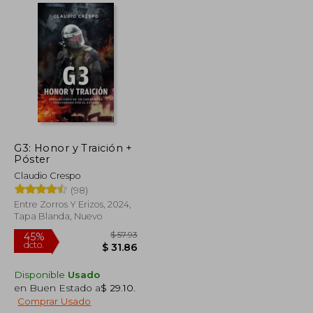
$ 49.80
$ 54.60
45%
dcto.
$ 27.39
$ 30.03
G3: Honor y Traición +
Póster
Claudio Crespo
(98)
Entre Zorros Y Erizos, 2024,
Tapa Blanda, Nuevo
Disponible
Usado
en Buen Estado a
$ 29.10
.
Comprar Usado