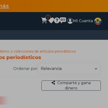
más
0
Mi Cuenta
dismo o colecciones de artículos periodísticos
os periodísticos
Ordenar por
Comparte y gana
dinero