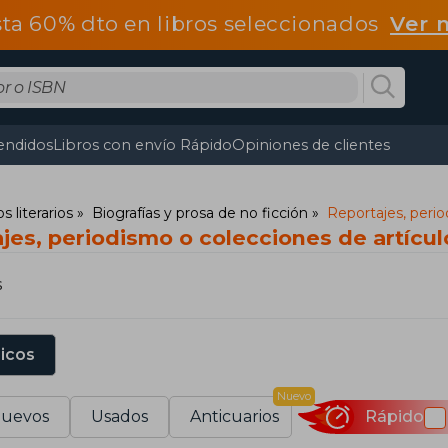
ta 60% dto en libros seleccionados
Ver 
endidos
Libros con envío Rápido
Opiniones de clientes
s literarios
Biografías y prosa de no ficción
Reportajes, perio
jes, periodismo o colecciones de artícul
s
sicos
Nuevo
uevos
Usados
Anticuarios
Rápido