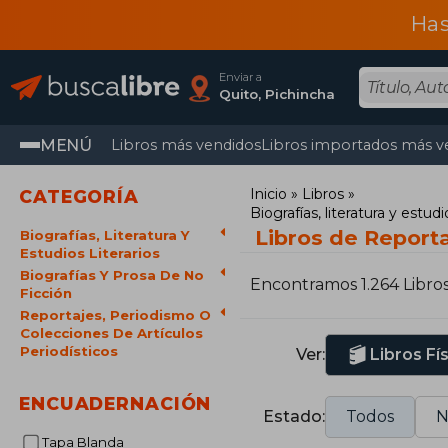
Has
Enviar a
Quito, Pichincha
MENÚ
Libros más vendidos
Libros importados más v
Inicio
Libros
CATEGORÍA
Biografías, literatura y estudio
Libros de Reporta
Biografías, Literatura Y
Estudios Literarios
Biografías Y Prosa De No
Encontramos 1.264 Libro
Ficción
Reportajes, Periodismo O
Colecciones De Artículos
Periodísticos
Ver:
Libros Fí
ENCUADERNACIÓN
Estado:
Todos
N
Tapa Blanda