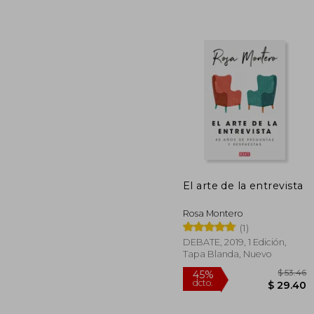
$
45%
dcto.
$ 
El arte de la entrevista
Rosa Montero
(1)
DEBATE, 2019, 1 Edición,
Tapa Blanda, Nuevo