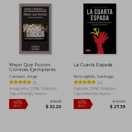
dcto.
dcto.
19.26
$ 22.28
Mejor Que Ficcion:
La Cuarta Espada
Cronicas Ejemplares
Carriaon, Jorge
Roncagliolo, Santiago
(1)
(4)
Anagrama, 2018, 1 Edición,
Debate, 2018, 1 Edición,
Tapa Blanda, Nuevo
Tapa Blanda, Nuevo