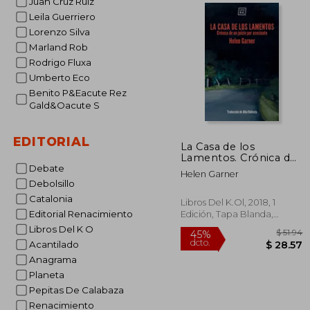
Juan Cruz Ruiz
Leila Guerriero
45%
Lorenzo Silva
dcto.
$ 
Marland Rob
Rodrigo Fluxa
Umberto Eco
Benito P&Eacute Rez
Gald&Oacute S
EDITORIAL
La Casa de los
Lamentos. Crónica de
un Juicio por
Debate
Helen Garner
Asesinato
Debolsillo
Catalonia
Libros Del K.Ol, 2018, 1
Editorial Renacimiento
Edición, Tapa Blanda,
Nuevo
Libros Del K O
Acantilado
Anagrama
Planeta
Pepitas De Calabaza
Renacimiento