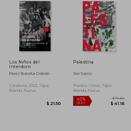
$ 51.84
$ 58.55
45%
45%
dcto.
dcto.
28.51
$ 32.20
Los Niños del
Palestina
Interdom
Pérez Ibaceta Cristián
Joe Sacco
Catalonia, 2023, Tapa
Planeta Cómic, Tapa
Blanda, Nuevo
Blanda, Nuevo