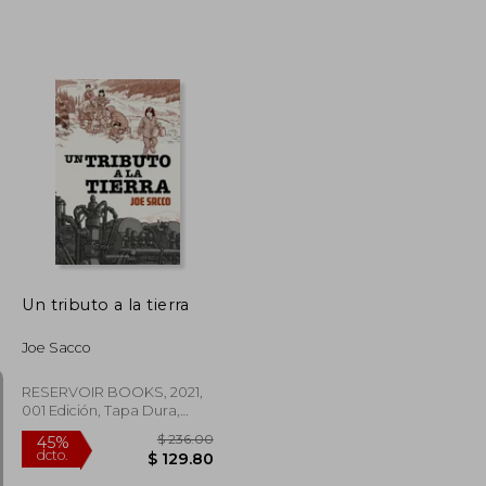
$ 74.84
$ 57.93
45%
dcto.
$ 41.16
$ 31.86
Un tributo a la tierra
Joe Sacco
RESERVOIR BOOKS, 2021,
001 Edición, Tapa Dura,
Usado