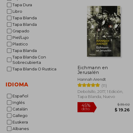
Tapa Dura
Libro
Tapa Blanda
Tapa Blanda
Grapado
Piel/Lujo
Plastico
Tapa Blanda
Tapa Blanda Con
Sobrecubierta
Eichmann en
Tapa Blanda O Rustica
Jerusalén
Hannah Arendt
IDIOMA
(11)
Debolsillo, 2017, 1 Edición,
Español
Tapa Blanda, Nuevo
Inglés
Catalán
Gallego
Euskera
Albanes
$
45%