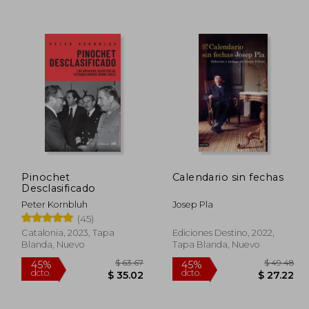
Pinochet
Calendario sin fechas
Desclasificado
 53.46
$ 63.75
45%
45%
Peter Kornbluh
Josep Pla
dcto.
dcto.
29.40
$ 35.06
(45)
Catalonia, 2023, Tapa
Ediciones Destino, 2022,
Blanda, Nuevo
Tapa Blanda, Nuevo