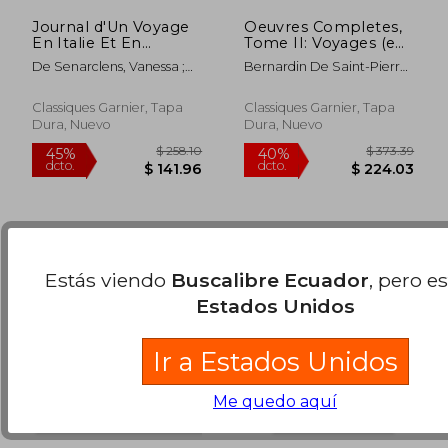
Journal d'Un Voyage
Oeuvres Completes,
En Italie Et En
Tome II: Voyages (en
Allemagne (en
Francés)
De Senarclens, Vanessa ;
Bernardin De Saint-Pierre ;
Francés)
Necker, Charles-Frederic ;
Racault, Jean-Michel ;
$ 316.68
$ 331.
45%
45%
Wrede, Martin
Robinson, Philip
dcto.
dcto.
$ 174.17
$ 182.
Classiques Garnier, Tapa
Classiques Garnier, Tapa
Dura, Nuevo
Dura, Nuevo
Estás viendo
Buscalibre Ecuador
, pero e
Estados Unidos
Ir a Estados Unidos
Me quedo aquí