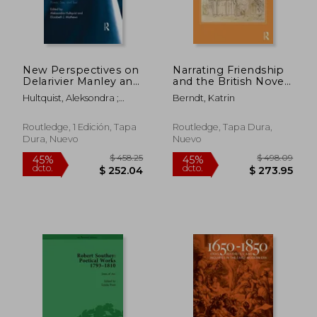
New Perspectives on
Narrating Friendship
Delarivier Manley and
and the British Novel,
Eighteenth Century
1760-1830 (en Inglés)
Hultquist, Aleksondra ;
Berndt, Katrin
Literature: Power,
Mathews, Elizabeth
Sex, and Text (en
Inglés)
Routledge, 1 Edición, Tapa
Routledge, Tapa Dura,
Dura, Nuevo
Nuevo
$ 387.88
$ 550.
45%
45%
dcto.
dcto.
$ 213.34
$ 302.