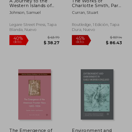
A Journey to the
The Works of
Western Islands of
Charlotte Smith, Part
Scotland (en Inglés)
I Vol 4 (en Inglés)
Johnson, Samuel
Curran, Stuart
Legare Street Press, Tapa
Routledge, 1 Edición, Tapa
Blanda, Nuevo
Dura, Nuevo
$ 46.11
$ 62.
45%
45%
dcto.
dcto.
$ 25.36
$ 34.
The Emergence of
Environment and