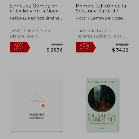
Enríquez Gómez en
Primera Edición de la
el Exilio y en la Guerra
Segunda Parte del
de los Treinta Años:
Ingenioso Caballero
Felipe B. Pedraza Jiménez;
Victor / Centro De Coste
(Tres Estudios)
don Quijote
Milagros Rodríguez
30500S091 Martínez
Cáceres
Pereira Ana. / Infantes
, 2021, 1 Edición, Tapa
Universidad Alcala
Blanda, Nuevo
Henares, 1 Edición, Tapa
$ 258.10
$ 122.
45%
45%
Blanda, Nuevo
dcto.
dcto.
$ 141.96
$ 67.