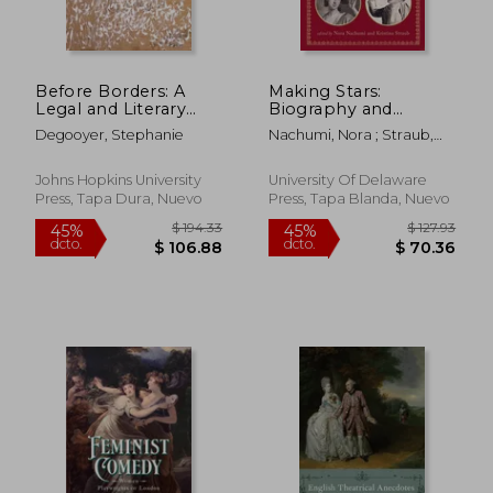
Before Borders: A
Making Stars:
Legal and Literary
Biography and
History of
Celebrity in
Degooyer, Stephanie
Nachumi, Nora ; Straub,
Naturalization (en
Eighteenth-Century
Kristina ; Sherman, Stuart
Inglés)
Britain (en Inglés)
Johns Hopkins University
University Of Delaware
Press, Tapa Dura, Nuevo
Press, Tapa Blanda, Nuevo
$ 550.86
$ 338.
45%
45%
dcto.
dcto.
$ 302.97
$ 186.