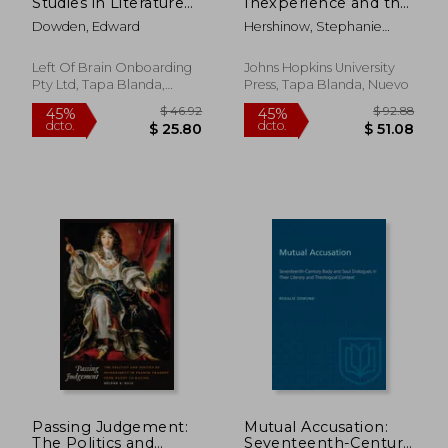
Studies in Literature
Inexperience and the
(en Inglés)
Early Realist Novel
Dowden, Edward
Hershinow, Stephanie
(en Inglés)
Insley
Left Of Brain Onboarding
Johns Hopkins University
Pty Ltd, Tapa Blanda,
Press, Tapa Blanda, Nuevo
Nuevo
$ 63.79
$ 157
40%
45%
dcto.
dcto.
$ 38.27
$ 86.
Passing Judgement:
Mutual Accusation:
The Politics and
Seventeenth-Century