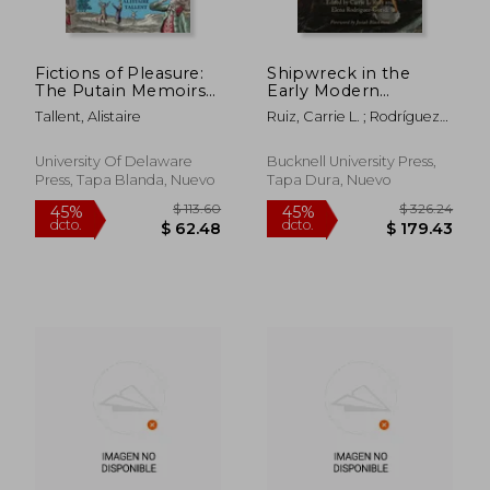
Fictions of Pleasure:
Shipwreck in the
The Putain Memoirs
Early Modern
of Prerevolutionary
Hispanic World (en
Tallent, Alistaire
Ruiz, Carrie L. ; Rodríguez-
France (en Inglés)
Inglés)
Guridi, Elena ; Blackmore,
Josiah
University Of Delaware
Bucknell University Press,
Press, Tapa Blanda, Nuevo
Tapa Dura, Nuevo
$ 99.23
$ 106.
45%
45%
dcto.
dcto.
$ 54.58
$ 58.