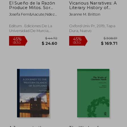
El Sueño de la Razón
Vicarious Narratives: A
Produce Mitos. Sor
Literary History of
Juana Inés de la Cruz
Sympathy (en Inglés)
Josefa Fern&Aacute;Ndez
Jeanne M. Britton
y la Tradición Clásica
Zambudio
(Editum Signos)
Editum . Ediciones De La
Oxford Univ Pr, 2019, Tapa
Universidad De Murcia,
Dura, Nuevo
2020, 1 Edición, Tapa
Blanda, Nuevo
$ 258.10
$ 373.
45%
40%
dcto.
dcto.
$ 141.96
$ 224.