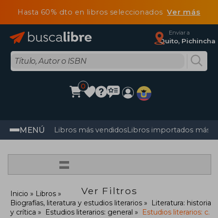
Hasta 60% dto en libros seleccionados
Ver más
Enviar a
Quito, Pichincha
0
MENÚ
Libros más vendidos
Libros importados más v
=
Ver Filtros
Inicio
Libros
Biografías, literatura y estudios literarios
Literatura: historia
y crítica
Estudios literarios: general
Estudios literarios: c.