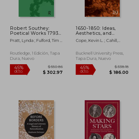
Robert Southey:
1650-1850: Ideas,
Poetical Works 1793-
Aesthetics, and
1810 Vol 1 (en Inglés)
Inquiries in the Early
Pratt, Lynda ; Fulford, Tim ;
Cope, Kevin L. ; Cahill,
Modern Era (Volume
Roberts, Daniel
Samara Anne ; Kennedy,
29) Volume 29 (en
Deborah
Inglés)
Routledge, 1 Edición, Tapa
Bucknell University Press,
Dura, Nuevo
Tapa Dura, Nuevo
$ 458.25
$ 498.
45%
45%
dcto.
dcto.
$ 252.04
$ 273.