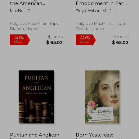
the American
Embodiment in Early
Frontier Hero 1682-
Modern England (en
MacNeil, D.
Floyd-Wilson, M. ; Jr. ;
1826: Gender, Action,
Inglés)
Sullivan Jr, Garrett A.
and Emotion (en
Inglés)
Palgrave MacMillan, Tapa
Palgrave MacMillan, Tapa
Blanda, Nuevo
Blanda, Nuevo
$ 44.72
$ 308.
45%
45%
dcto.
dcto.
$ 24.60
$ 169.
Puritan and Anglican:
Born Yesterday: