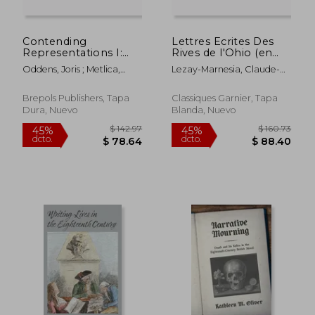
Contending
Lettres Ecrites Des
Representations I:
Rives de l'Ohio (en
The Dutch Republic
Francés)
Oddens, Joris ; Metlica,
Lezay-Marnesia, Claude-
and the Lure of
Alessandro ; Moorman,
Francois-Adrien D ;
Monarchy (en Inglés)
Gloria
Hoffmann, Benjamin
Brepols Publishers, Tapa
Classiques Garnier, Tapa
Dura, Nuevo
Blanda, Nuevo
$ 113.60
$ 326.
45%
45%
dcto.
dcto.
$ 62.48
$ 179.