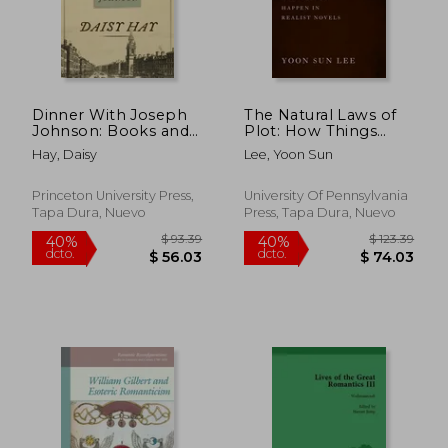
Dinner With Joseph
The Natural Laws of
$ 63.87
$ 52.
45%
45%
Johnson: Books and
Plot: How Things
dcto.
dcto.
$ 35.13
$ 28.
Friendship in a
Happen in Realist
Hay, Daisy
Lee, Yoon Sun
Revolutionary age
Novels (en Inglés)
(en Inglés)
Princeton University Press,
University Of Pennsylvania
Tapa Dura, Nuevo
Press, Tapa Dura, Nuevo