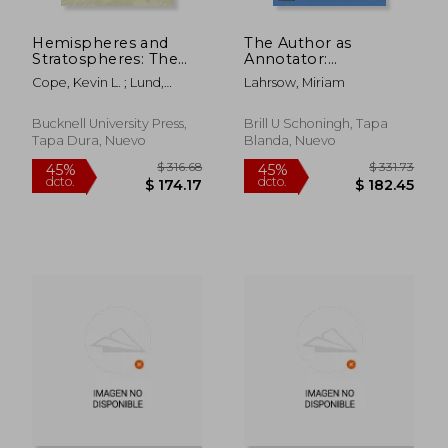
$ 142.97
$ 160.
45%
45%
dcto.
dcto.
$ 78.64
$ 88.
Hemispheres and
The Author as
Stratospheres: The
Annotator:
Idea and Experience
Ambiguities of Self-
Cope, Kevin L. ; Lund,
Lahrsow, Miriam
of Distance in the
Annotation in Pope
Roger D. ; Stargard,
International
and Byron (en Inglés)
William
Enlightenment (en
Bucknell University Press,
Brill U Schoningh, Tapa
Inglés)
Tapa Dura, Nuevo
Blanda, Nuevo