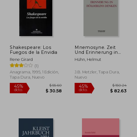
Shakespeare: Los
Mnemosyne. Zeit
Fuegos de la Envidia
Und Erinnerung in
Hölderlins Denken
Rene Girard
Hühn, Helmut
(en Alemán)
(1)
Anagrama, 1995, 1 Edición,
J.B. Metzler, Tapa Dura,
Tapa Dura, Nuevo
Nuevo
$ 55.60
$ 150.
45%
45%
dcto.
dcto.
$ 30.58
$ 82.