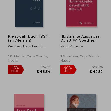
Kleist-Jahrbuch 1994
Illustrierte Ausgaben
(en Alemán)
Von J. W. Goethes
Lyrik 1800 - 1933:
Kreutzer, Hans Joachim
Rehrl, Annette
M&p Schriftenreihe
(en Alemán)
J.B. Metzler, Tapa Blanda,
J.B. Metzler, Tapa Blanda,
Nuevo
Nuevo