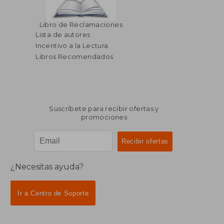
$ 132.31
$ 63.
45%
45%
Libro de Reclamaciones
dcto.
dcto.
$ 72.77
$ 34.
Lista de autores
Incentivo a la Lectura
Libros Recomendados
Suscríbete para recibir ofertas y
promociones
¿Necesitas ayuda?
Ir a Centro de Soporte