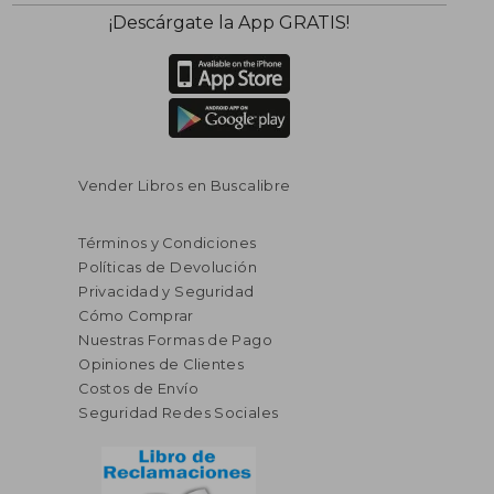
$ 82.50
$ 99.
45%
45%
¡Descárgate la App GRATIS!
dcto.
dcto.
$ 45.38
$ 54.
Vender Libros en Buscalibre
Términos y Condiciones
Políticas de Devolución
Privacidad y Seguridad
Cómo Comprar
Nuestras Formas de Pago
Opiniones de Clientes
Costos de Envío
Seguridad Redes Sociales