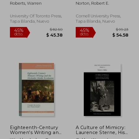
Century French
the Eighteenth
Roberts, Warren
Norton, Robert E.
Literature and
Century (en Inglés)
Painting (en Inglés)
University Of Toronto Press,
Cornell University Press,
Tapa Blanda, Nuevo
Tapa Blanda, Nuevo
$ 46.92
$ 92.
45%
45%
dcto.
dcto.
$ 25.80
$ 51.
Eighteenth-Century
A Culture of Mimicry:
Women's Writing and
Laurence Sterne, His
the Methodist Media
Readers and the Art