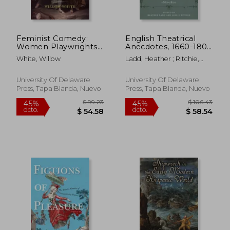
Feminist Comedy:
English Theatrical
Women Playwrights
Anecdotes, 1660-1800
of London (en Inglés)
(en Inglés)
White, Willow
Ladd, Heather ; Ritchie,
Leslie ; Ritchie, Leslie
University Of Delaware
University Of Delaware
Press, Tapa Blanda, Nuevo
Press, Tapa Blanda, Nuevo
$ 194.33
$ 127.
45%
45%
dcto.
dcto.
$ 106.88
$ 70.