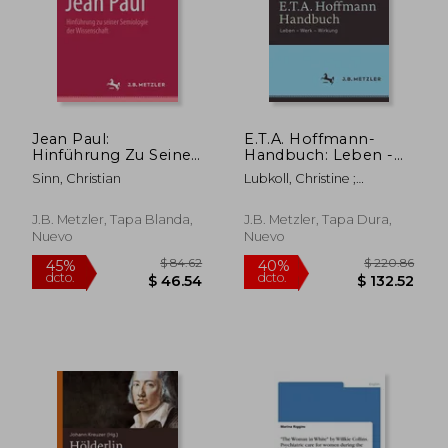
$ 84.62
$ 70.
45%
40%
dcto.
dcto.
$ 46.54
$ 42.
Jean Paul:
E.T.A. Hoffmann-
Hinführung Zu Seiner
Handbuch: Leben -
Semiologie Der
Werk - Wirkung (en
Sinn, Christian
Lubkoll, Christine ;
Wissenschaft (en
Alemán)
Neumeyer, Harald
Alemán)
J.B. Metzler, Tapa Blanda,
J.B. Metzler, Tapa Dura,
Nuevo
Nuevo