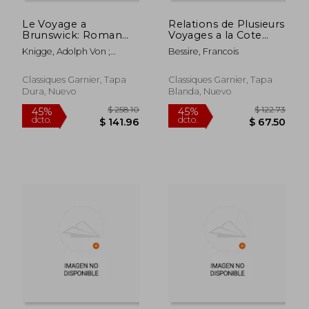
Le Voyage a
Relations de Plusieurs
$ 99.23
$ 99.
45%
45%
Brunswick: Roman
Voyages a la Cote
dcto.
dcto.
$ 54.58
$ 54.
Comique (en Francés)
d'Afrique, a Maroc, Au
Knigge, Adolph Von ;
Bessire, Francois
Senegal, a Goree, a
Montandon, Alain ;
Galam Tirees Des
Montandon, Alain
Journaux de M.
Classiques Garnier, Tapa
Classiques Garnier, Tapa
Saugnier (en Francés)
Dura, Nuevo
Blanda, Nuevo