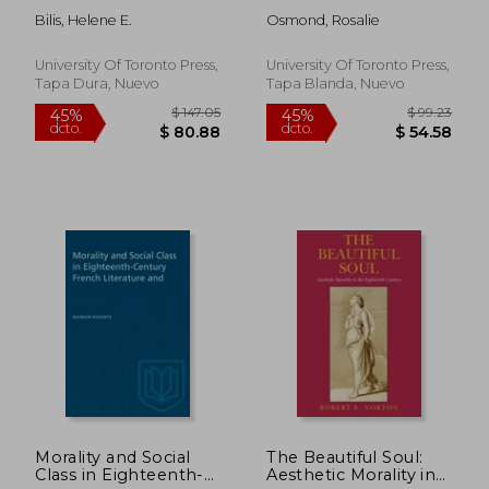
Poetics of
Body and Soul
Bilis, Helene E.
Osmond, Rosalie
Sovereignty in French
Dialogues in Their
Tragedy from Hardy
Literary and
to Racine (en Inglés)
Theological Context
University Of Toronto Press,
University Of Toronto Press,
(en Inglés)
Tapa Dura, Nuevo
Tapa Blanda, Nuevo
$ 108.36
$ 108.
40%
40%
dcto.
dcto.
$ 65.02
$ 65.
Morality and Social
The Beautiful Soul:
Class in Eighteenth-
Aesthetic Morality in