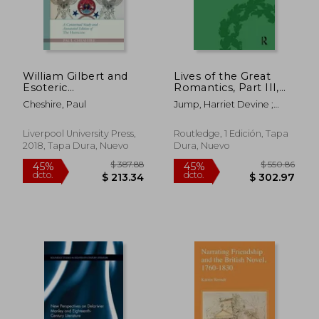
William Gilbert and
Lives of the Great
Esoteric
Romantics, Part III,
Romanticism: A
Volume 2: Godwin,
Cheshire, Paul
Jump, Harriet Devine ;
Contextual Study and
Wollstonecraft &
Clemit, Pamela ; Bennett,
$ 93.39
$ 123.
40%
40%
Annotated Edition of
Mary Shelley by Their
Betty T.
dcto.
dcto.
$ 56.03
$ 74.
'The Hurricane' (en
Contemporaries (en
Liverpool University Press,
Routledge, 1 Edición, Tapa
Inglés)
Inglés)
2018, Tapa Dura, Nuevo
Dura, Nuevo