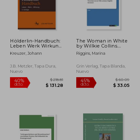
$ 84.62
$ 220.
45%
40%
dcto.
dcto.
$ 46.54
$ 132.
Hölderlin-Handbuch:
The Woman in White
Leben Werk Wirkung
by Willkie Collins.
(en Alemán)
Psychiatric care for
Kreuzer, Johann
Riggins, Marina
women during the
Victorian era in 19th
century English
J.B. Metzler, Tapa Dura,
Grin Verlag, Tapa Blanda,
literature (en Inglés)
Nuevo
Nuevo