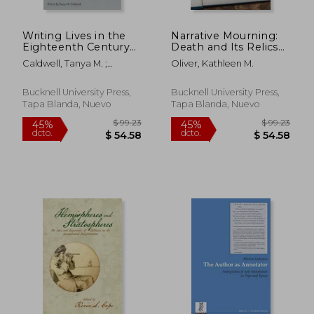
Writing Lives in the
Narrative Mourning:
Eighteenth Century
Death and Its Relics
(en Inglés)
in the Eighteenth-
Caldwell, Tanya M. ;
Oliver, Kathleen M.
Century British Novel
Berglund, Lisa ; Francus,
(en Inglés)
Marilyn
Bucknell University Press,
Bucknell University Press,
Tapa Blanda, Nuevo
Tapa Blanda, Nuevo