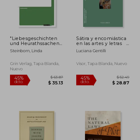
$ 218.81
$ 60.
40%
45%
dcto.
dcto.
$ 131.28
$ 33.
"Liebesgeschichten
Sátira y encomiástica
und Heurathssachen"
en las artes y letras
von Johann Nestroy.
del siglo XVII español
Steinborn, Linda
Luciana Gentilli
Ein Volksstück im
(Biblioteca Filológica
Possengewand? (en
Hispana)
Alemán)
Grin Verlag, Tapa Blanda,
Visor, Tapa Blanda, Nuevo
Nuevo