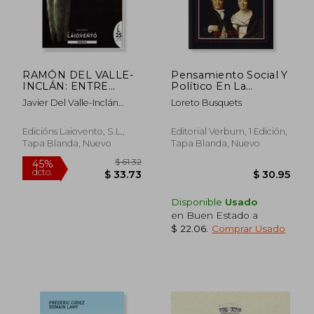
RAMÓN DEL VALLE-
Pensamiento Social Y
INCLÁN: ENTRE
Político En La
GALIZA E MADRID
Literatura Española.
Javier Del Valle-Inclán
Loreto Busquets
(1912-1925)
Desde El
Alsina
$ 93.03
$ 35.
45%
15%
Renacimiento Hasta
dcto.
dcto.
$ 51.16
$ 29.
El Siglo Xx
Edicións Laiovento, S.L.,
Editorial Verbum, 1 Edición,
Tapa Blanda, Nuevo
Tapa Blanda, Nuevo
Disponible
Usado
en Buen Estado a
$ 22.06
.
Comprar Usado