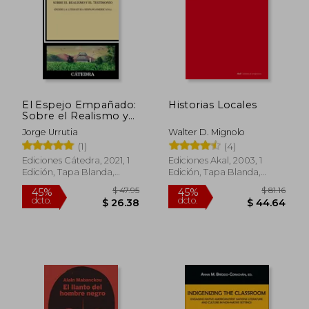
El Espejo Empañado:
Historias Locales
Sobre el Realismo y
el Testimonio (Desde
Jorge Urrutia
Walter D. Mignolo
la Literatura
(1)
(4)
Hispanoamericana)
Ediciones Cátedra, 2021, 1
Ediciones Akal, 2003, 1
Edición, Tapa Blanda,
Edición, Tapa Blanda,
Nuevo
Nuevo
$ 40.10
$ 48.
45%
45%
dcto.
dcto.
$ 22.06
$ 26.