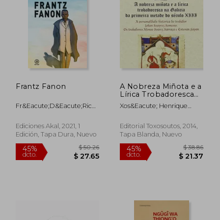
Frantz Fanon
A Nobreza Miñota e a
Lírica Trobadoresca
$ 61.32
na Galicia da Primeira
45%
Fr&Eacute;D&Eacute;Ric
Xos&Eacute; Henrique
Metade do Século Xiii
dcto.
$ 33.73
$ 30.
Ciriez
Monteagudo Romero
(en Gallego)
Ediciones Akal, 2021, 1
Editorial Toxosoutos, 2014,
Edición, Tapa Dura, Nuevo
Tapa Blanda, Nuevo