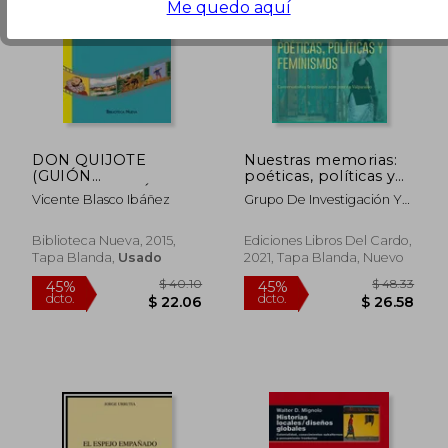
Me quedo aquí
DON QUIJOTE
Nuestras memorias:
(GUIÓN
poéticas, políticas y
CINEMATOGRÁFICO)
feminismos
Vicente Blasco Ibáñez
Grupo De Investigación Y
Lecturas Feministas
Biblioteca Nueva, 2015,
Ediciones Libros Del Cardo,
Tapa Blanda,
Usado
2021, Tapa Blanda, Nuevo
$ 44.87
$ 35.
45%
45%
dcto.
dcto.
$ 24.68
$ 19.