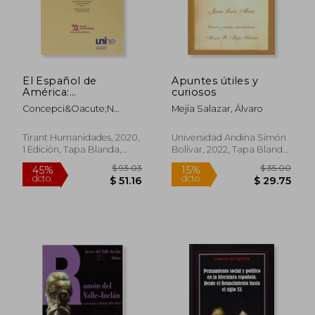
El Español de
Apuntes útiles y
$ 194.86
$ 48.
45%
45%
América:
curiosos
dcto.
dcto.
$ 107.18
$ 26.
Morfosintaxis
Concepci&Oacute;N
Mejía Salazar, Álvaro
Histórica y Variación
Company Company
(Diachronica
Hispanica)
Tirant Humanidades, 2020,
Universidad Andina Simón
1 Edición, Tapa Blanda,
Bolívar, 2022, Tapa Blanda,
Nuevo
Nuevo