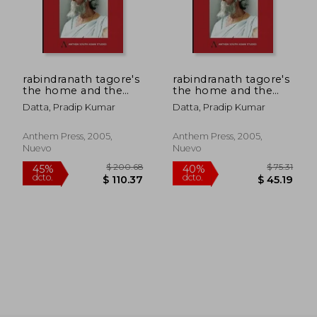
rabindranath tagore's
rabindranath tagore's
the home and the
the home and the
$ 51.62
$ 33.
45%
45%
world: modern essays
world: modern essays
dcto.
dcto.
$ 28.39
$ 18.
Datta, Pradip Kumar
Datta, Pradip Kumar
in criticism (en Inglés)
in criticism (en Inglés)
Anthem Press, 2005,
Anthem Press, 2005,
Nuevo
Nuevo