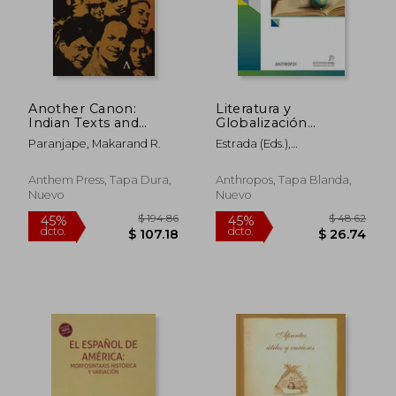
$ 60.54
$ 91
45%
45%
dcto.
dcto.
$ 33.30
$ 50.
Another Canon:
Literatura y
Indian Texts and
Globalización
Traditions in English
[Próxima Aparición]
Paranjape, Makarand R.
Estrada (Eds.),
(en Inglés)
Oswaldo,Valero Juan, Eva
Anthem Press, Tapa Dura,
Anthropos, Tapa Blanda,
Nuevo
Nuevo