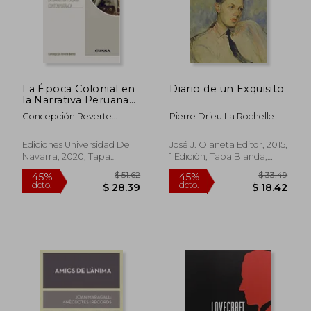
$ 39.87
$ 52
45%
45%
dcto.
dcto.
$ 21.93
$ 28.
La Época Colonial en
Diario de un Exquisito
la Narrativa Peruana
Contemporánea
Concepción Reverte
Pierre Drieu La Rochelle
Bernal
Ediciones Universidad De
José J. Olañeta Editor, 2015,
Navarra, 2020, Tapa
1 Edición, Tapa Blanda,
Blanda, Nuevo
Nuevo