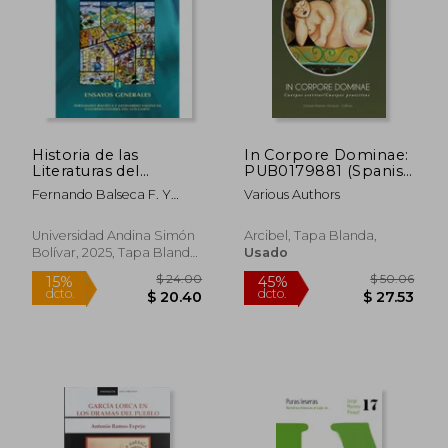
Historia de las
In Corpore Dominae:
Literaturas del
PUB0179881 (Spanish
Ecuador 11. Ensayos
Edition)
Fernando Balseca F. Y
Various Authors
generales.
Leonardo Valencia A.,
Coord.
Universidad Andina Simón
Arcibel, Tapa Blanda,
Bolívar, 2025, Tapa Blanda,
Usado
Nuevo
$ 24.00
$ 50.
15%
45%
dcto.
dcto.
$ 20.40
$ 27.