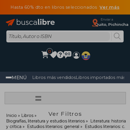
Hasta 60% dto en libros seleccionados
Ver más
Enviar a
Quito, Pichincha
0
MENÚ
Libros más vendidos
Libros importados más v
=
Ver Filtros
Inicio
Libros
Biografías, literatura y estudios literarios
Literatura: historia
y crítica
Estudios literarios: general
Estudios literarios: c.