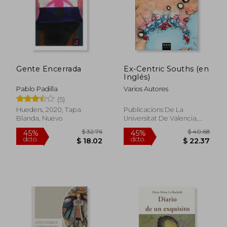
$ 47.95
$ 81
45%
45%
dcto.
dcto.
$ 26.38
$ 44.
Gente Encerrada
Ex-Centric Souths (en
Inglés)
Pablo Padilla
Varios Autores
(5)
Hueders, 2020, Tapa
Publicacions De La
Blanda, Nuevo
Universitat De Valencia,
2019, 1 Edición, Tapa
Blanda, Nuevo