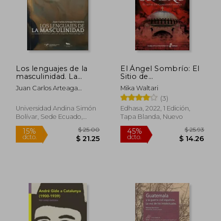
$ 43.51
$ 49.
45%
45%
dcto.
dcto.
$ 23.93
$ 27.
Los lenguajes de la
El Ángel Sombrío: El
masculinidad. La
Sitio de
novela en América
Constantinopla
Juan Carlos Arteaga
Mika Waltari
Latina en la segunda
(Narrativas Históricas)
Fernández
(3)
mitad del siglo XX
Universidad Andina Simón
Edhasa, 2022, 1 Edición,
Bolívar, Sede Ecuado,
Tapa Blanda, Nuevo
2024, Tapa Blanda, Nuevo