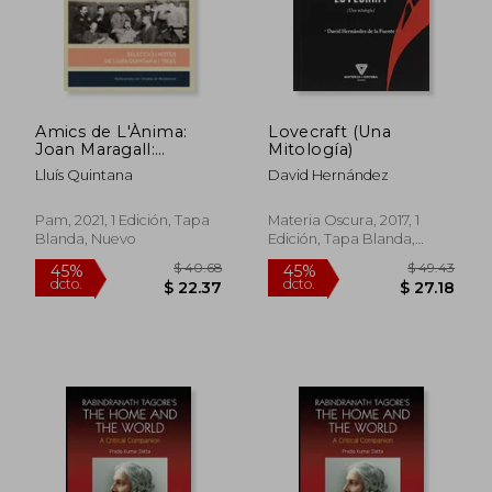
$ 32.76
$ 40.
45%
45%
dcto.
dcto.
$ 18.02
$ 22.
Amics de L'Ànima:
Lovecraft (Una
Joan Maragall:
Mitología)
Anècdotes i Records:
Lluís Quintana
David Hernández
521 (Biblioteca Serra
D'Or) (en Catalán)
Pam, 2021, 1 Edición, Tapa
Materia Oscura, 2017, 1
Blanda, Nuevo
Edición, Tapa Blanda,
Nuevo