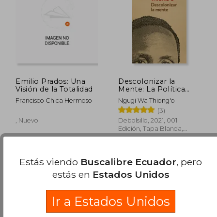
Emilio Prados: Una
Descolonizar la
Visión de la Totalidad
Mente: La Política
Lingüística de la
Francisco Chica Hermoso
Ngugi Wa Thiong'o
Literatura Africana
(3)
, Nuevo
Debolsillo, 2021, 001
Edición, Tapa Blanda,
Nuevo
Estás viendo
Buscalibre Ecuador
, pero
$ 50.26
$ 38.
45%
45%
dcto.
dcto.
$ 27.65
$ 21.
estás en
Estados Unidos
Ir a Estados Unidos