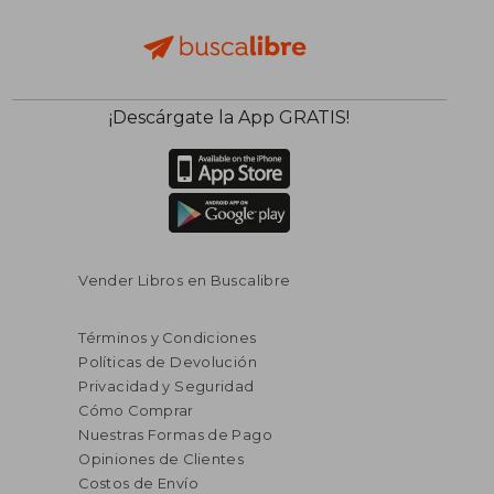
¡Descárgate la App GRATIS!
$ 200.68
$ 75
45%
40%
dcto.
dcto.
$ 110.37
$ 45.
Vender Libros en Buscalibre
Términos y Condiciones
Políticas de Devolución
Privacidad y Seguridad
Cómo Comprar
Nuestras Formas de Pago
Opiniones de Clientes
Costos de Envío