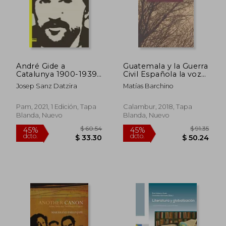
$ 25.00
$ 25.
15%
45%
dcto.
dcto.
$ 21.25
$ 14.
André Gide a
Guatemala y la Guerra
Catalunya 1900-1939:
Civil Española la voz
248 (Textos i Estudis
de los Intelectuales
Josep Sanz Datzira
Matías Barchino
de Cultura Catalana)
(en Catalán)
Pam, 2021, 1 Edición, Tapa
Calambur, 2018, Tapa
Blanda, Nuevo
Blanda, Nuevo