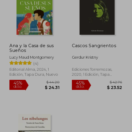
Ana y la Casa de sus
Cascos Sangrientos
Sueños
Lucy Maud Montgomery
Gerdur Kristny
(4)
Editorial Alma, 2024, 1
Ediciones Torremozas,
Edición, Tapa Dura, Nuevo
2020, 1 Edición, Tapa
Blanda, Nuevo
$ 44.20
$ 42.
45%
45%
dcto.
dcto.
$ 24.31
$ 23.