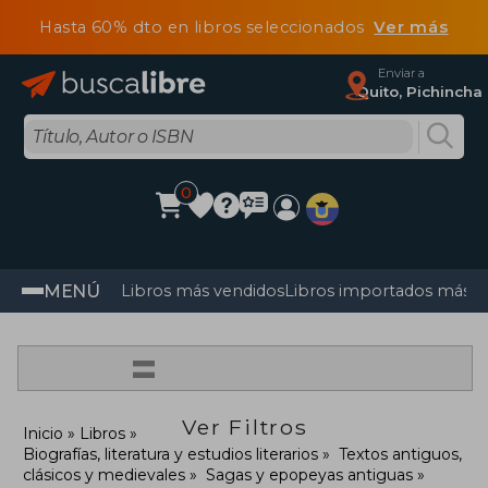
Hasta 60% dto en libros seleccionados
Ver más
Enviar a
Quito, Pichincha
0
MENÚ
Libros más vendidos
Libros importados más v
=
Ver Filtros
Inicio
Libros
Biografías, literatura y estudios literarios
Textos antiguos,
clásicos y medievales
Sagas y epopeyas antiguas