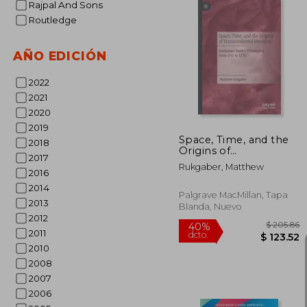
Rajpal And Sons
Routledge
40%
AÑO EDICIÓN
dcto.
$ 
2022
2021
2020
2019
Space, Time, and the
2018
Origins of
2017
Transcendental
Rukgaber, Matthew
Idealism: Immanuel
2016
Kant's Philosophy
2014
from 1747 to 1770 (en
Palgrave MacMillan, Tapa
2013
Inglés)
Blanda, Nuevo
2012
2011
2010
2008
2007
2006