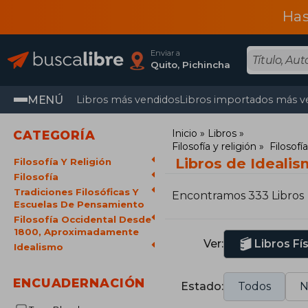
Has
Enviar a
Quito, Pichincha
MENÚ
Libros más vendidos
Libros importados más v
Inicio
Libros
CATEGORÍA
Filosofía y religión
Filosofía
Libros de Ideali
Filosofía Y Religión
Filosofía
Tradiciones Filosóficas Y
Encontramos 333 Libros
Escuelas De Pensamiento
Filosofía Occidental Desde
1800, Aproximadamente
Ver:
Libros Fí
Idealismo
ENCUADERNACIÓN
Estado:
Todos
N