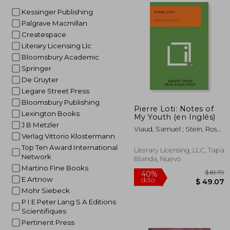
Kessinger Publishing
$
45%
Palgrave Macmillan
dcto.
$ 1
Createspace
Literary Licensing Llc
Bloomsbury Academic
Springer
De Gruyter
Legare Street Press
Bloomsbury Publishing
Pierre Loti: Notes of
Lexington Books
My Youth (en Inglés)
J B Metzler
Viaud, Samuel ; Stein, Rose
Verlag Vittorio Klostermann
Ellen
Top Ten Award International
Literary Licensing, LLC, Tapa
Network
Blanda, Nuevo
Martino Fine Books
E Artnow
Mohr Siebeck
P I E Peter Lang S A Editions
Scientifiques
Pertinent Press