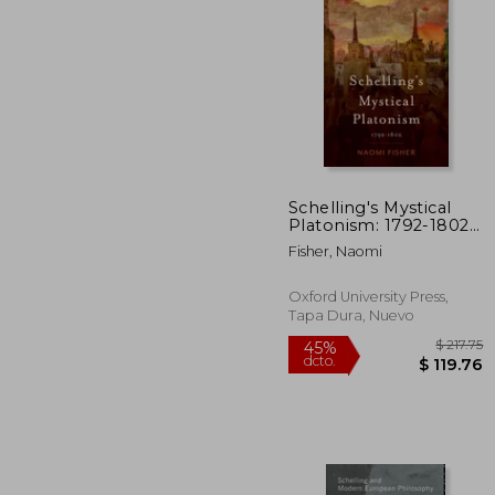
$
45%
dcto.
$ 
Schelling's Mystical
Platonism: 1792-1802
(en Inglés)
Fisher, Naomi
Oxford University Press,
Tapa Dura, Nuevo