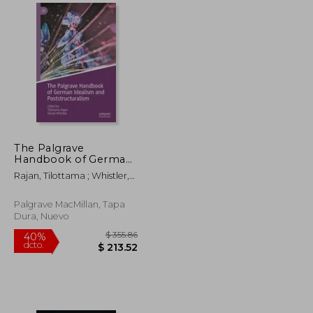
$ 79.79
$ 514.55
45%
dcto.
$ 47.87
$ 283.00
The Palgrave
Handbook of German
Idealism and
Rajan, Tilottama ; Whistler,
Poststructuralism (en
Daniel
Inglés)
Palgrave MacMillan, Tapa
Dura, Nuevo