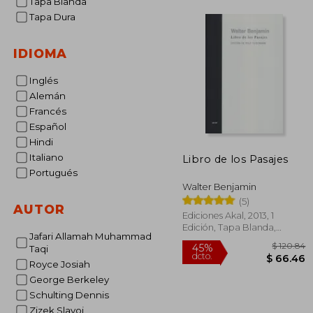
Tapa Blanda
Tapa Dura
IDIOMA
Inglés
Alemán
Francés
Español
Hindi
Italiano
Libro de los Pasajes
Portugués
Walter Benjamin
(5)
AUTOR
Ediciones Akal, 2013, 1
Edición, Tapa Blanda,
Jafari Allamah Muhammad
Nuevo
Taqi
Royce Josiah
George Berkeley
Schulting Dennis
$ 
45%
Zizek Slavoj