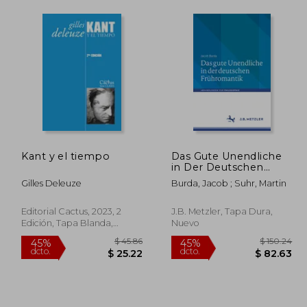
Kant y el tiempo
Das Gute Unendliche
in Der Deutschen
Frühromantik (en
Gilles Deleuze
Burda, Jacob ; Suhr, Martin
Alemán)
Editorial Cactus, 2023, 2
J.B. Metzler, Tapa Dura,
Edición, Tapa Blanda,
Nuevo
Nuevo
120.84
$ 45.86
45%
45%