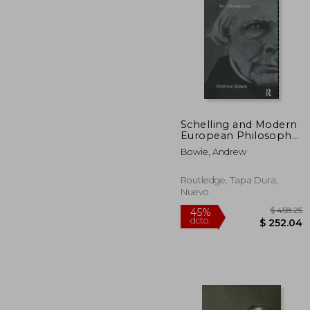
Schelling and Modern
European Philosophy::
$
45%
An Introduction (en
dcto.
$ 1
Bowie, Andrew
Inglés)
Routledge, Tapa Dura,
Nuevo