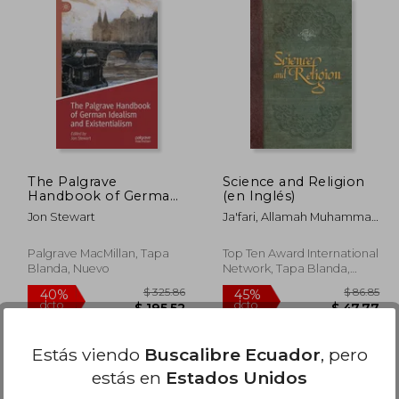
$ 81.79
$ 75.79
40%
40%
dcto.
dcto.
49.07
$ 45.47
The Palgrave
Science and Religion
Handbook of German
(en Inglés)
Idealism and
Jon Stewart
Ja'fari, Allamah Muhammad
Existentialism (en
Taqi
Inglés)
Palgrave MacMillan, Tapa
Top Ten Award International
Blanda, Nuevo
Network, Tapa Blanda,
Nuevo
Estás viendo
Buscalibre Ecuador
, pero
estás en
Estados Unidos