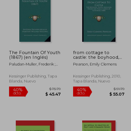
The Fountain Of Youth
from cottage to
(1867) (en Inglés)
castle: the boyhood,
 217.75
$ 65.79
40%
40%
youth, manhood,
dcto.
dcto.
19.76
$ 39.47
Paludan-Muller, Frederik ;
Pearson, Emily Clemens
private and public
Freeland, Humphry William
career of gutenberg
; Allen, Walter
(1888) (en Inglés)
Kessinger Publishing, Tapa
Kessinger Publishing, 2010,
Blanda, Nuevo
Tapa Blanda, Nuevo