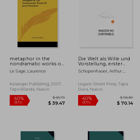
 74.69
$ 83.16
45%
45%
dcto.
dcto.
41.08
$ 45.74
metaphor in the
Die Welt als Wille und
nondramatic works of
Vorstellung, erster
jean giraudoux (en
Band (en Alemán)
Le Sage, Laurence
Schopenhauer, Arthur ;
Inglés)
Frauenstädt, Julius
Kessinger Publishing, 2007,
Legare Street Press, Tapa
Tapa Blanda, Nuevo
Dura, Nuevo