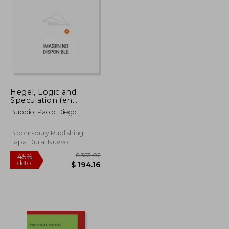
Hegel, Logic and
Speculation (en
$ 116.89
$ 81.79
40%
Inglés)
dcto.
$ 70.14
$ 49.07
Bubbio, Paolo Diego ;
Cesaris, Alessandro De ;
Pagano, Maurizio
Bloomsbury Publishing,
Tapa Dura, Nuevo