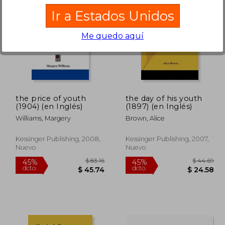
Ir a Estados Unidos
Me quedo aquí
205.86
$ 325.86
40%
45%
dcto.
dcto.
23.52
$ 195.52
the price of youth
the day of his youth
(1904) (en Inglés)
(1897) (en Inglés)
Williams, Margery
Brown, Alice
Kessinger Publishing, 2008,
Kessinger Publishing, 2007,
Nuevo
Nuevo