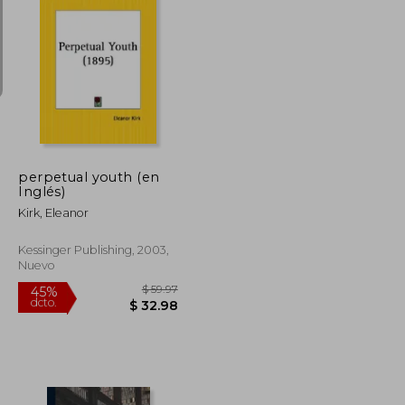
$ 86.85
$ 48.21
45%
dcto.
$ 47.77
$ 26.52
perpetual youth (en
Inglés)
Kirk, Eleanor
Kessinger Publishing, 2003,
Nuevo