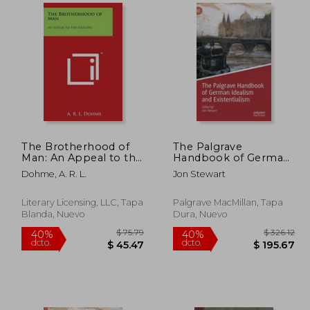
 299.18
$ 81.79
40%
40%
dcto.
dcto.
64.55
$ 49.07
The Brotherhood of
The Palgrave
Man: An Appeal to the
Handbook of German
Nations (en Inglés)
Idealism and
Dohme, A. R. L.
Jon Stewart
Existentialism (en
Inglés)
Literary Licensing, LLC, Tapa
Palgrave MacMillan, Tapa
Blanda, Nuevo
Dura, Nuevo