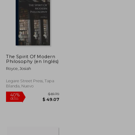
$ 44.69
$ 59.97
45%
dcto.
$ 24.58
$ 32.98
The Spirit Of Modern
Philosophy (en Inglés)
Royce, Josiah
Legare Street Press, Tapa
Blanda, Nuevo