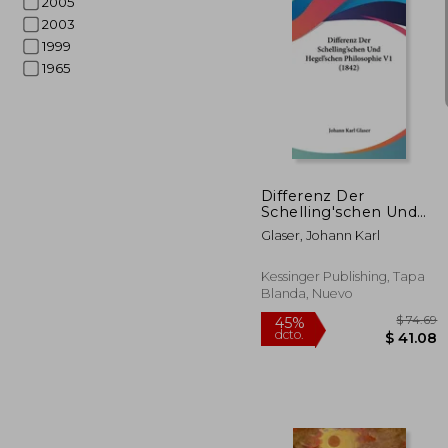
2005
2003
1999
1965
$ 
40%
dcto.
$ 1
Differenz Der
Schelling'schen Und
Hegel'schen
Glaser, Johann Karl
Philosophie V1 (1842)
(en Alemán)
Kessinger Publishing, Tapa
Blanda, Nuevo