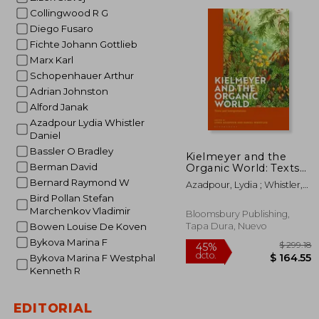
dcto.
$ 
Collingwood R G
Diego Fusaro
Fichte Johann Gottlieb
Marx Karl
Schopenhauer Arthur
Adrian Johnston
Alford Janak
Azadpour Lydia Whistler
Daniel
Bassler O Bradley
Kielmeyer and the
Berman David
Organic World: Texts
and Interpretations
Bernard Raymond W
Azadpour, Lydia ; Whistler,
(en Inglés)
Daniel
Bird Pollan Stefan
Marchenkov Vladimir
Bloomsbury Publishing,
Tapa Dura, Nuevo
Bowen Louise De Koven
Bykova Marina F
Bykova Marina F Westphal
Kenneth R
EDITORIAL