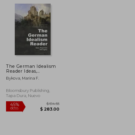
dcto.
$ 82.63
$ 86.35
The German Idealism
Reader Ideas,
Responses, and
Bykova, Marina F.
Legacy (en Inglés)
Bloomsbury Publishing,
Tapa Dura, Nuevo