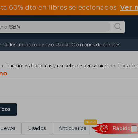
ta 60% dto en libros seleccionados
Ver 
endidos
Libros con envío Rápido
Opiniones de clientes
Tradiciones filosóficas y escuelas de pensamiento
Filosofí
smo
sicos
Nuevo
uevos
Usados
Anticuarios
Rápido