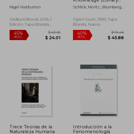
of Exact Philosophy)
Nigel Warburton
Schlick, Moritz ; Blumberg,
(en Inglés)
Albert E. ; Feigl, H.
Gedisa Editorial, 2016, 1
Open Court, 1985, Tapa
Edición, Tapa Blanda,
Blanda, Nuevo
Nuevo
$ 36.17
$ 81
45%
45%
dcto.
dcto.
$ 19.90
$ 44.
Trece Teorias de la
Introducción a la
Naturaleza Humana
Fenomenología