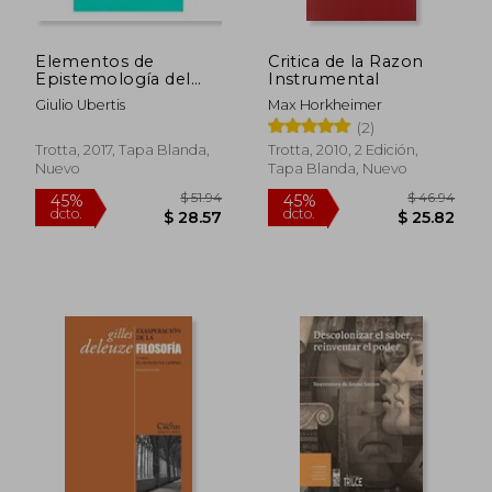
Elementos de
Critica de la Razon
Epistemología del
Instrumental
Proceso Judicial
Giulio Ubertis
Max Horkheimer
(2)
Trotta, 2017, Tapa Blanda,
Trotta, 2010, 2 Edición,
Nuevo
Tapa Blanda, Nuevo
$ 42.41
$ 36.
45%
45%
dcto.
dcto.
$ 23.33
$ 19.