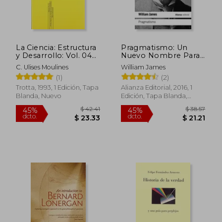
La Ciencia: Estructura
Pragmatismo: Un
$ 44.
45%
y Desarrollo: Vol. 04
Nuevo Nombre Para
dcto.
$ 24.95
$ 24.
(Enciclopedia
Viejas Maneras de
C. Ulises Moulines
William James
Iberoamericana de
Pensar (el Libro de
(1)
(2)
Filosofía)
Bolsillo - Filosofía)
Trotta, 1993, 1 Edición, Tapa
Alianza Editorial, 2016, 1
Blanda, Nuevo
Edición, Tapa Blanda,
Nuevo