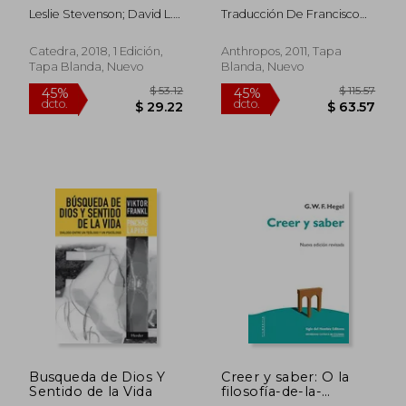
Leslie Stevenson; David L.
Traducción De Francisco
Haberman; Peter
Castro Merrifield Y Pablo
Matthews Wright;
Lazo Briones Presentación
Catedra, 2018, 1 Edición,
Anthropos, 2011, Tapa
Charlotte Witt
De Gustavo Leyva; Dermot
Tapa Blanda, Nuevo
Blanda, Nuevo
Moran
$ 53.61
$ 43.
45%
45%
dcto.
dcto.
$ 29.49
$ 24.
Busqueda de Dios Y
Creer y saber: O la
Sentido de la Vida
filosofía-de-la-
reflexión de la