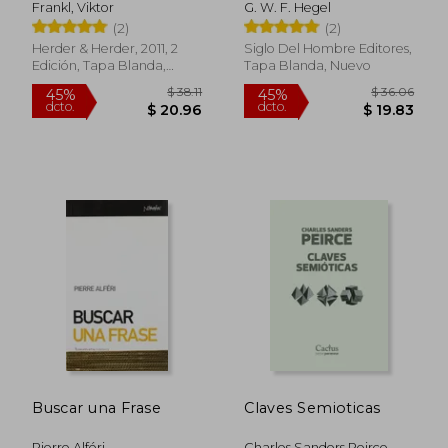
Frankl, Viktor
G. W. F. Hegel
subjetividad en la
(2)
(2)
plenitud de sus
formas como filosofía
Herder & Herder, 2011, 2
Siglo Del Hombre Editores,
de Kant, de Jacobi y
Edición, Tapa Blanda,
Tapa Blanda, Nuevo
de Fichte
Nuevo
$ 43.65
$ 76.
45%
40%
dcto.
dcto.
$ 24.01
$ 45.
Buscar una Frase
Claves Semioticas
Pierre Alféri
Charles Sanders Peirce