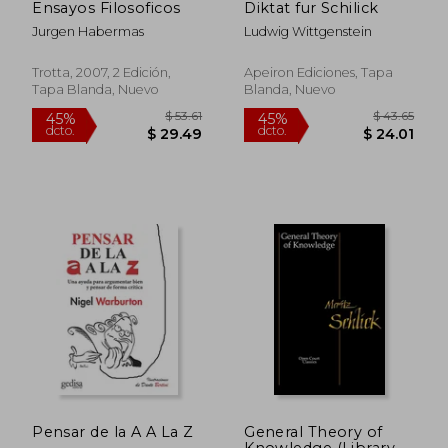
Ensayos Filosoficos
Diktat fur Schilick
Jurgen Habermas
Ludwig Wittgenstein
Trotta, 2007, 2 Edición,
Apeiron Ediciones, Tapa
Tapa Blanda, Nuevo
Blanda, Nuevo
$ 36.
45%
dcto.
$ 20.90
$ 20.
Pensar de la A A La Z
General Theory of
Knowledge (Library