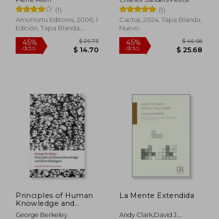
(1)
(1)
Amorrortu Editores, 2006, 1
Cactus, 2024, Tapa Blanda,
Edición, Tapa Blanda,
Nuevo
Nuevo
$ 53.12
$ 115
45%
45%
dcto.
dcto.
$ 29.22
$ 63.
Principles of Human
La Mente Extendida
Knowledge and
Three Dialogues (en
George Berkeley
Andy Clark,David J.
Inglés)