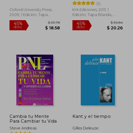
Chalmers
(1)
Oxford University Press,
Krk Ediciones, 2011, 1
2009, 1 Edición, Tapa
Edición, Tapa Blanda,
Blanda, Nuevo
Nuevo
$ 38.11
$ 36.
45%
45%
dcto.
dcto.
$ 20.96
$ 19.
Cambia tu Mente
Kant y el tiempo
Para Cambiar tu Vida
Steve Andreas
Gilles Deleuze