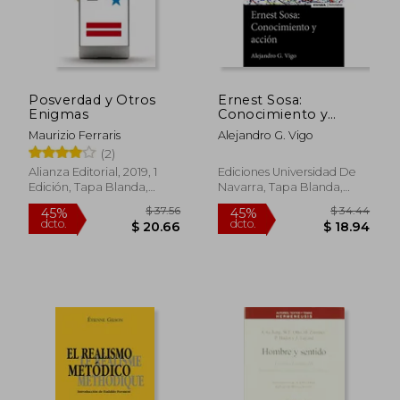
$ 75.99
$ 37.
45%
45%
dcto.
dcto.
$ 41.79
$ 20.
Posverdad y Otros
Ernest Sosa:
Enigmas
Conocimiento y
Acción
Maurizio Ferraris
Alejandro G. Vigo
(2)
Alianza Editorial, 2019, 1
Ediciones Universidad De
Edición, Tapa Blanda,
Navarra, Tapa Blanda,
Nuevo
Nuevo