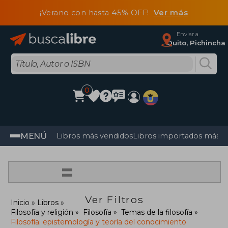
¡Verano con hasta 45% OFF!
Ver más
Enviar a
Quito, Pichincha
0
MENÚ
Libros más vendidos
Libros importados más v
=
Ver Filtros
Inicio
Libros
Filosofía y religión
Filosofía
Temas de la filosofía
Filosofía: epistemología y teoría del conocimiento