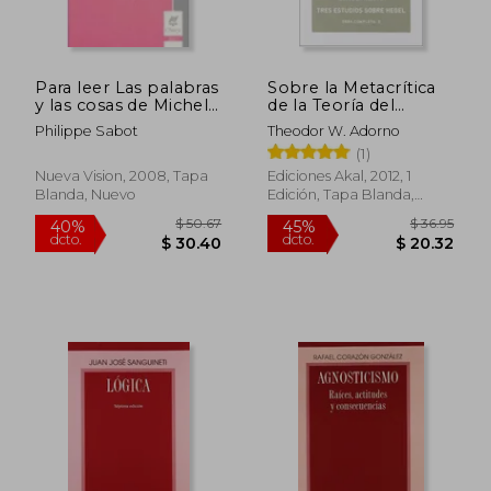
Para leer Las palabras
Sobre la Metacrítica
y las cosas de Michel
de la Teoría del
Foucault
Conocimiento
Philippe Sabot
Theodor W. Adorno
(1)
Nueva Vision, 2008, Tapa
Ediciones Akal, 2012, 1
Blanda, Nuevo
Edición, Tapa Blanda,
$ 53.01
$ 37.
45%
45%
Nuevo
dcto.
dcto.
$ 29.15
$ 20.