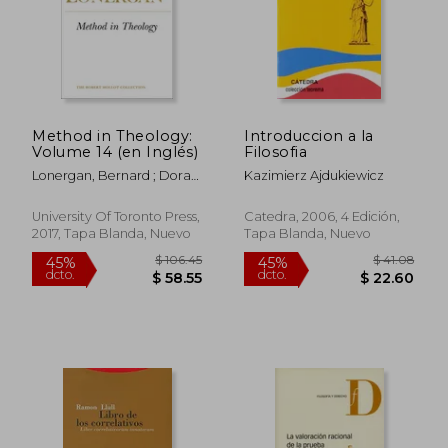
Method in Theology:
Introduccion a la
Volume 14 (en Inglés)
Filosofia
Lonergan, Bernard ; Doran
Kazimierz Ajdukiewicz
S. J., Robert ; Dadosky,
John
University Of Toronto Press,
Catedra, 2006, 4 Edición,
2017, Tapa Blanda, Nuevo
Tapa Blanda, Nuevo
$ 106.45
$ 41.
45%
45%
dcto.
dcto.
$ 58.55
$ 22.