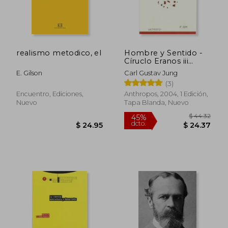
$ 37.56
$ 34.
45%
45%
dcto.
dcto.
$ 20.66
$ 18.
realismo metodico, el
Hombre y Sentido -
Círuclo Eranos iii
(Hermeneusis)
E. Gilson
Carl Gustav Jung
(3)
Encuentro, Ediciones,
Anthropos, 2004, 1 Edición,
Nuevo
Tapa Blanda, Nuevo