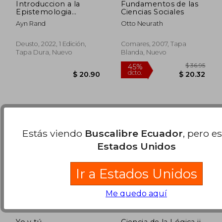
Introduccion a la
Fundamentos de las
Epistemologia
Ciencias Sociales
Objetivista
Ayn Rand
Otto Neurath
$ 74.60
$ 36
45%
45%
dcto.
dcto.
$ 41.03
$ 19.
Deusto, 2022, 1 Edición,
Comares, 2007, Tapa
Tapa Dura, Nuevo
Blanda, Nuevo
Estás viendo
Buscalibre Ecuador
, pero e
Estados Unidos
Ir a Estados Unidos
Me quedo aquí
Yo y tú
Ciencia de la Lógica ii.