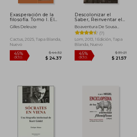
Exasperación de la
Descolonizar el
filosofía. Tomo I. El
Saber, Reinventar el
mundo de Leibniz
Poder
Gilles Deleuze
Boaventura De Sousa
Santos
(7)
Cactus, 2025, Tapa Blanda,
Lom, 2013, 1 Edición, Tapa
Nuevo
Blanda, Nuevo
$ 51.94
$ 46.
45%
45%
dcto.
dcto.
$ 28.57
$ 25.