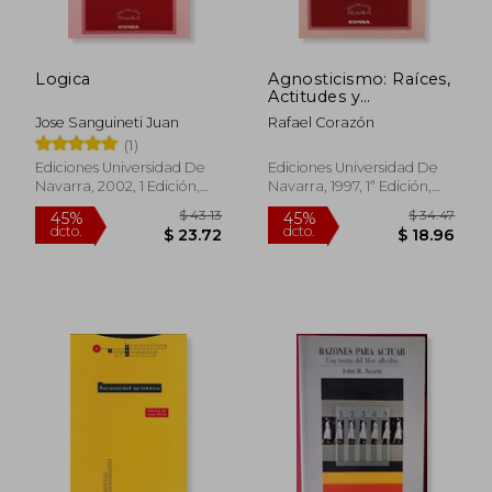
Logica
Agnosticismo: Raíces,
Actitudes y
Consecuencias
Jose Sanguineti Juan
Rafael Corazón
(1)
Ediciones Universidad De
Ediciones Universidad De
Navarra, 2002, 1 Edición,
Navarra, 1997, 1ª Edición,
Tapa Blanda, Nuevo
Tapa Blanda, Nuevo
$ 50.67
$ 36.
40%
45%
dcto.
dcto.
$ 30.40
$ 20.