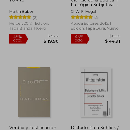
La Lógica Subjetiva: 3.
La Doctrina del
Martin Buber
G. W. F. Hegel
Concepto (1816)
(2)
(5)
Herder, 2017, 1 Edición,
Abada Editores, 2015, 1
Tapa Blanda, Nuevo
Edición, Tapa Dura, Nuevo
$ 145.20
$ 58.
45%
45%
dcto.
dcto.
$ 79.86
$ 32.
Verdad y Justificacion:
Dictado Para Schlick /