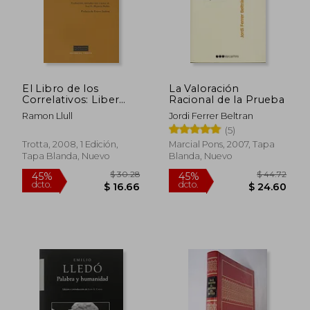
El Libro de los
La Valoración
Correlativos: Liber
Racional de la Prueba
Correlativorum
Ramon Llull
Jordi Ferrer Beltran
Innatorum (Clásicos
(5)
de la Cultura)
Trotta, 2008, 1 Edición,
Marcial Pons, 2007, Tapa
Tapa Blanda, Nuevo
Blanda, Nuevo
$ 30.28
$ 44.
45%
45%
dcto.
dcto.