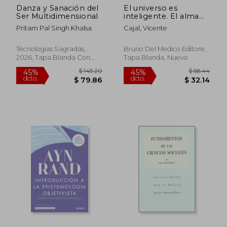
Danza y Sanación del
El universo es
$ 70.84
$ 43.
40%
45%
Ser Multidimensional
inteligente. El alma
dcto.
dcto.
$ 42.50
$ 23.
existe. Misterios
Pritam Pal Singh Khalsa
Cajal, Vicente
cuánticos, multiverso,
entrelazamiento,
sincronicidad. Más allá
Tecnologias Sagradas,
Bruno Del Medico Editore,
de la materialidad,
2026, Tapa Blanda Con
Tapa Blanda, Nuevo
para una vis
Sobrecubierta, Nuevo