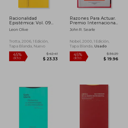
Racionalidad
Razones Para Actuar.
Epistémica: Vol. 09
Premio Internacional
(Enciclopedia
de Ensayo Jovellanos
Leon Olive
John R. Searle
Iberoamericana de
2000
Filosofía)
Trotta, 2006, 1 Edición,
Nobel, 2000, 1 Edición,
Tapa Blanda, Nuevo
Tapa Blanda,
Usado
$ 43.13
$ 34.
45%
45%
dcto.
dcto.
$ 23.72
$ 18.