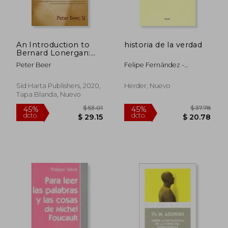
An Introduction to
historia de la verdad
Bernard Lonergan:
Exploring Lonergan'S
Peter Beer
Felipe Fernández -
Approach to the
$ 42.41
$ 38.
Armesto
45%
45%
Great Philosophical
dcto.
dcto.
$ 23.33
$ 21.
Questions (en Inglés)
Sid Harta Publishers, 2020,
Herder, Nuevo
Tapa Blanda, Nuevo