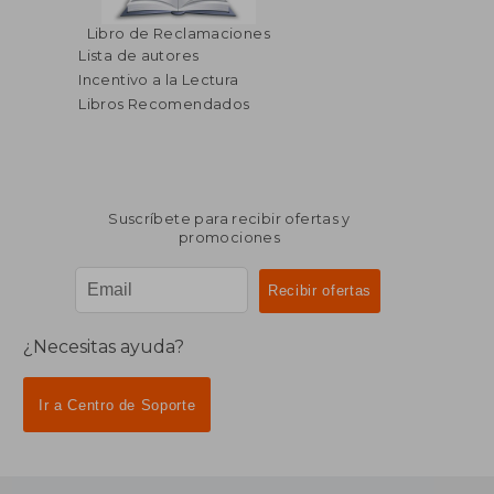
$ 38.60
$ 45.
45%
45%
Libro de Reclamaciones
dcto.
dcto.
$ 21.23
$ 25.
Lista de autores
Incentivo a la Lectura
Libros Recomendados
Suscríbete para recibir ofertas y
promociones
¿Necesitas ayuda?
Ir a Centro de Soporte