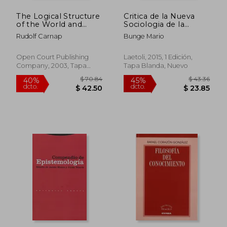
The Logical Structure
Critica de la Nueva
of the World and
Sociologia de la
Pseudoproblems in
Ciencia
Rudolf Carnap
Bunge Mario
Philosophy (Open
Court Classics) (en
Inglés)
Open Court Publishing
Laetoli, 2015, 1 Edición,
Company, 2003, Tapa
Tapa Blanda, Nuevo
Blanda, Nuevo
$ 48.62
$ 115
45%
45%
dcto.
dcto.