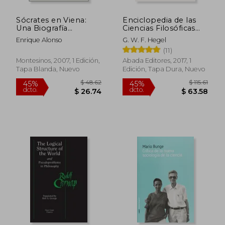
Sócrates en Viena:
Enciclopedia de las
Una Biografía
Ciencias Filosóficas
Intelectual de Kurt
[1830]
Enrique Alonso
G. W. F. Hegel
Gödel (Ensayo)
(11)
Montesinos, 2007, 1 Edición,
Abada Editores, 2017, 1
Tapa Blanda, Nuevo
Edición, Tapa Dura, Nuevo
$ 44.32
$ 39
45%
45%
dcto.
dcto.
$ 24.37
$ 21.