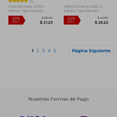
(1)
Gaia Ediciones, 2009, 1
Editorial Cactus, 2023, 2
Edición, Tapa Blanda,
Edición, Tapa Blanda,
Nuevo
Nuevo
1
2
3
4
5
Página Siguiente
Nuestras Formas de Pago
$ 26.73
$ 46.
45%
45%
dcto.
dcto.
$ 14.70
$ 25.