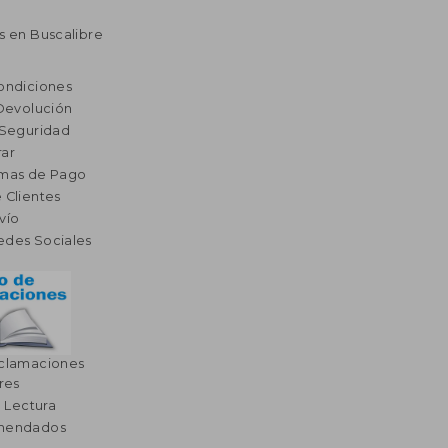
s en Buscalibre
ondiciones
 Devolución
 Seguridad
ar
rmas de Pago
 Clientes
vío
edes Sociales
eclamaciones
res
a Lectura
omendados