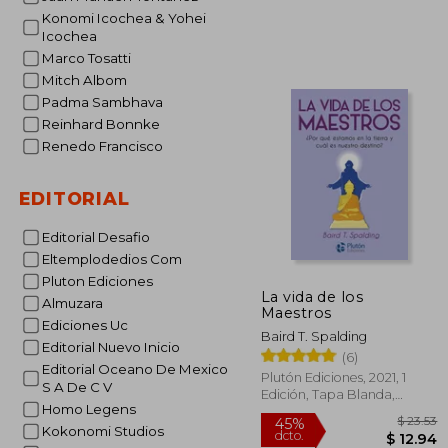
dcto.
$ 
Konomi Icochea & Yohei
Icochea
Marco Tosatti
Mitch Albom
Padma Sambhava
Reinhard Bonnke
Renedo Francisco
EDITORIAL
Editorial Desafio
Eltemplodedios Com
Pluton Ediciones
La vida de los
Almuzara
Maestros
Ediciones Uc
Baird T. Spalding
Editorial Nuevo Inicio
(6)
Editorial Oceano De Mexico
Plutón Ediciones, 2021, 1
S A De C V
Edición, Tapa Blanda,
Homo Legens
Nuevo
Kokonomi Studios