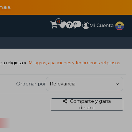
más
0
Mi Cuenta
ia religiosa
Milagros, apariciones y fenómenos religiosos
Ordenar por
Comparte y gana
dinero