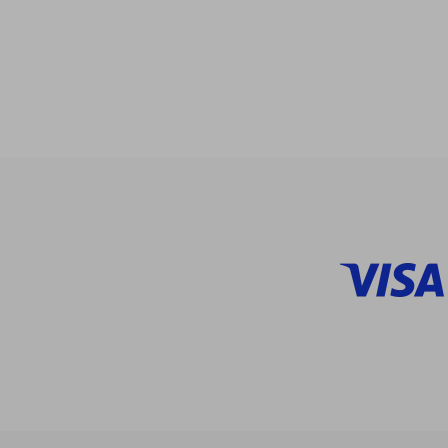
$
45%
dcto.
$ 