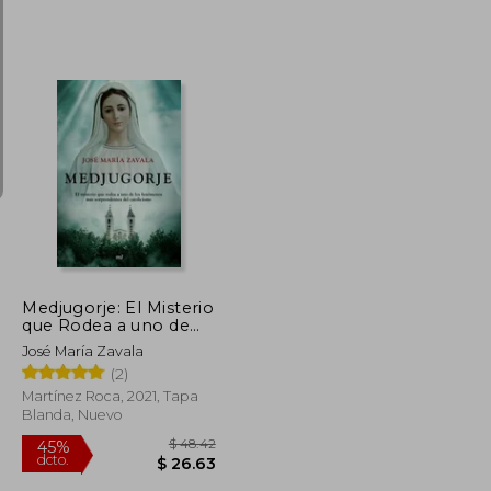
$ 33.25
$ 65.31
40%
dcto.
$ 18.29
$ 39.19
Medjugorje: El Misterio
que Rodea a uno de
los Fenómenos más
José María Zavala
Sorprendentes del
(2)
Catolicismo (no
Ficción)
Martínez Roca, 2021, Tapa
Blanda, Nuevo