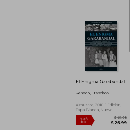
$
45%
dcto.
$ 
El Enigma Garabandal
Renedo, Francisco
Almuzara, 2018, 1 Edición,
Tapa Blanda, Nuevo