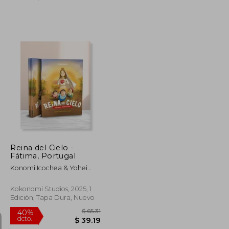
$ 60.90
$ 44.92
45%
dcto.
$ 33.50
$ 24.71
Reina del Cielo -
Fátima, Portugal
Konomi Icochea & Yohei
Icochea
Kokonomi Studios, 2025, 1
Edición, Tapa Dura, Nuevo