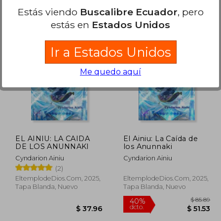
Estás viendo
Buscalibre Ecuador
, pero
estás en
Estados Unidos
Ir a Estados Unidos
Me quedo aquí
 40.77
$ 34.66
45%
45%
dcto.
dcto.
22.42
$ 19.06
EL AINIU: LA CAIDA
El Ainiu: La Caída de
DE LOS ANUNNAKI
los Anunnaki
Cyndarion Ainiu
Cyndarion Ainiu
(2)
EltemplodeDios.com, 2025,
EltemplodeDios.com, 2025,
Tapa Blanda, Nuevo
Tapa Blanda, Nuevo