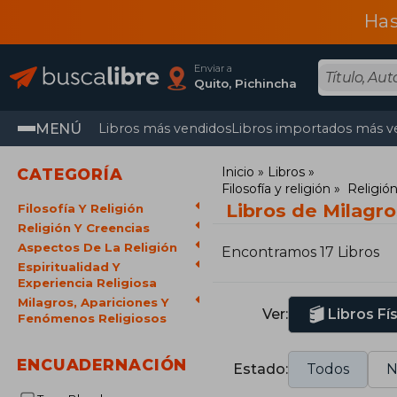
Has
Enviar a
Quito, Pichincha
MENÚ
Libros más vendidos
Libros importados más v
Inicio
Libros
CATEGORÍA
Filosofía y religión
Religión
Libros de Milagro
Filosofía Y Religión
Religión Y Creencias
Aspectos De La Religión
Encontramos 17 Libros
Espiritualidad Y
Experiencia Religiosa
Milagros, Apariciones Y
Ver:
Libros Fí
Fenómenos Religiosos
ENCUADERNACIÓN
Estado:
Todos
N