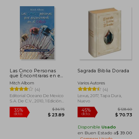
Las Cinco Personas
Sagrada Biblia Dorada
que Encontraras en el
Cielo
Mitch Albom
Varios Autores
(4)
(4)
Editorial Oceano De Mexico
Lexus, 2017, Tapa Dura,
S.A. De C.V., 2010, 1 Edición,
Nuevo
Tapa Blanda, Nuevo
Disponible
Usado
en Buen Estado a
$ 39.00
$ 58.41
$ 36.75
35%
45%
.
Comprar Usado