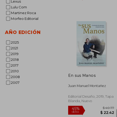
Lexus
Lulu Com
Martinez Roca
Morfeo Editorial
$
45%
AÑO EDICIÓN
dcto.
$ 
2025
2021
2019
2018
2017
2010
En sus Manos
2008
2007
Juan Manuel Montañez
Editorial Desafio, 2019, Tapa
Blanda, Nuevo