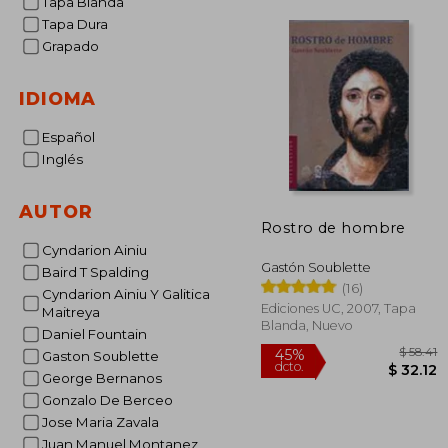
Tapa Blanda
Tapa Dura
Grapado
IDIOMA
Español
Inglés
AUTOR
Rostro de hombre
Cyndarion Ainiu
Gastón Soublette
Baird T Spalding
(16)
Cyndarion Ainiu Y Galitica
Ediciones UC, 2007, Tapa
Maitreya
Blanda, Nuevo
Daniel Fountain
Gaston Soublette
George Bernanos
Gonzalo De Berceo
Jose Maria Zavala
45%
Juan Manuel Montanez