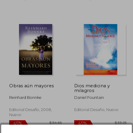
 23.53
$ 19.02
45%
45%
dcto.
dcto.
12.94
$ 10.46
Obras aún mayores
Dios medicina y
milagros
Reinhard Bonnke
Daniel Fountain
Editorial Desafío, 2008,
Editorial Desafio, Nuevo
Nuevo