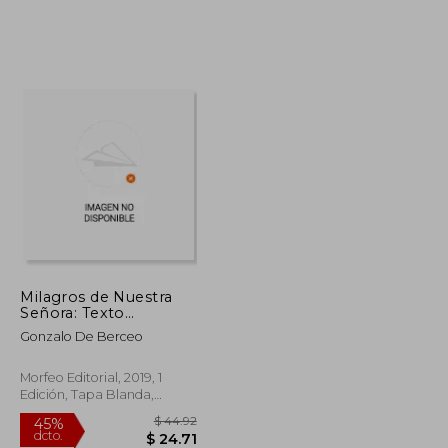
dcto.
$ 70.73
$ 12.94
Milagros de Nuestra
Señora: Texto
Adaptado al
Gonzalo De Berceo
Castellano Moderno
por Antonio Gálvez
Alcaide: 3 (Morfeo
Morfeo Editorial, 2019, 1
Clásicos)
Edición, Tapa Blanda,
Nuevo