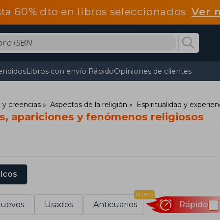
ta 60% dto en libros seleccionados
Ver 
endidos
Libros con envío Rápido
Opiniones de clientes
 y creencias
Aspectos de la religión
Espiritualidad y experienc
s, apariciones y fenómenos religiosos
sicos
Nuevo
uevos
Usados
Anticuarios
Rápido