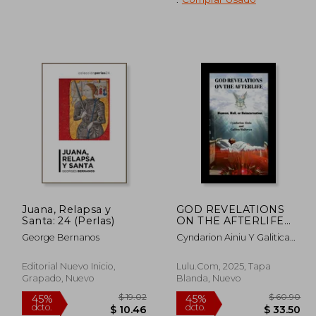
dcto.
dcto.
32.12
$ 23.89
Juana, Relapsa y
GOD REVELATIONS
Santa: 24 (Perlas)
ON THE AFTERLIFE
(en Inglés)
George Bernanos
Cyndarion Ainiu Y Galitica
Maitreya
Editorial Nuevo Inicio,
Lulu.com, 2025, Tapa
Grapado, Nuevo
Blanda, Nuevo