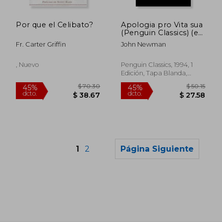
$ 34.62
$ 57.
45%
45%
dcto.
dcto.
$ 19.04
$ 31.
Por que el Celibato?
Apologia pro Vita sua
(Penguin Classics) (en
Inglés)
Fr. Carter Griffin
John Newman
, Nuevo
Penguin Classics, 1994, 1
Edición, Tapa Blanda,
Nuevo
1
2
Página Siguiente