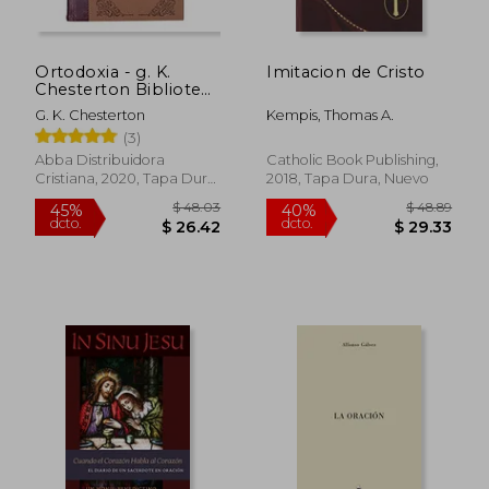
Ortodoxia - g. K.
Imitacion de Cristo
Chesterton Biblioteca
de Clásicos Cristianos
G. K. Chesterton
Kempis, Thomas A.
(3)
Abba Distribuidora
Catholic Book Publishing,
Cristiana, 2020, Tapa Dura,
2018, Tapa Dura, Nuevo
Nuevo
$ 37.73
$ 56.
45%
45%
dcto.
dcto.
$ 20.75
$ 30.