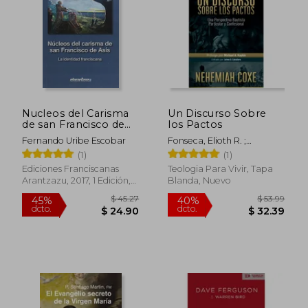
Nucleos del Carisma
Un Discurso Sobre
de san Francisco de
los Pactos
Asis
Fernando Uribe Escobar
Fonseca, Elioth R. ;
Caballero, Jaime D. ;
(1)
(1)
Barcellos, Richard C.
Ediciones Franciscanas
Teologia Para Vivir, Tapa
Arantzazu, 2017, 1 Edición,
Blanda, Nuevo
Tapa Blanda, Nuevo
$ 45.27
$ 53.
45%
40%
dcto.
dcto.
$ 24.90
$ 32.