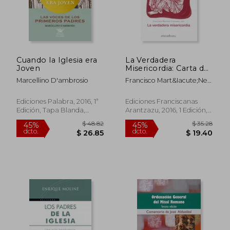
Cuando la Iglesia era
La Verdadera
Joven
Misericordia: Carta de
Francisco de Asís a un
Marcellino D'ambrosio
Francisco Mart&Iacute;Nez
Ministro (Hermano
Fresneda
$ 59.21
40%
Francisco)
dcto.
$ 35.53
$ 13.
Ediciones Palabra, 2016, 1ª
Ediciones Franciscanas
Edición, Tapa Blanda,
Arantzazu, 2016, 1 Edición,
Nuevo
Tapa Blanda, Nuevo