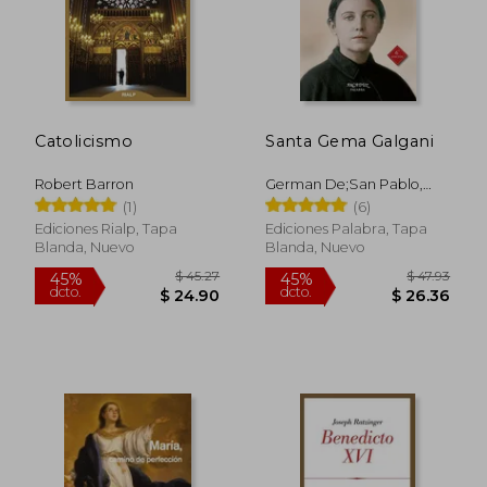
$ 40.71
$ 20.
45%
45%
dcto.
dcto.
$ 22.39
$ 11.
Catolicismo
Santa Gema Galgani
Robert Barron
German De;San Pablo,
Basilio De San Estanislao
(1)
(6)
Ediciones Rialp, Tapa
Ediciones Palabra, Tapa
Blanda, Nuevo
Blanda, Nuevo