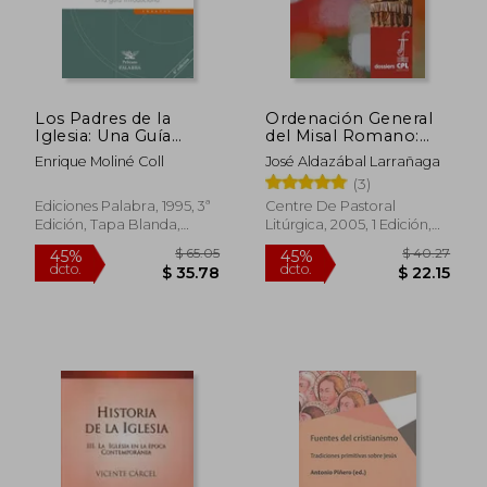
Los Padres de la
Ordenación General
Iglesia: Una Guía
del Misal Romano:
Introductoria
Tercera Edición
Enrique Moliné Coll
José Aldazábal Larrañaga
(Dossiers Cpl)
(3)
Ediciones Palabra, 1995, 3ª
Centre De Pastoral
Edición, Tapa Blanda,
Litúrgica, 2005, 1 Edición,
$ 48.82
$ 35.
45%
45%
Nuevo
Tapa Blanda, Nuevo
dcto.
dcto.
$ 26.85
$ 19.