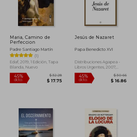
Maria, Camino de
Jesús de Nazaret
Perfeccion
$ 36.07
$ 47
45%
40%
dcto.
dcto.
$ 19.84
$ 28.
Padre Santiago Martín
Papa Benedicto XVI
(1)
Edaf, 2019, 1 Edición, Tapa
Distribuciones Agapea -
Blanda, Nuevo
Libros Urgentes, 2007,
Tapa Dura,
Usado