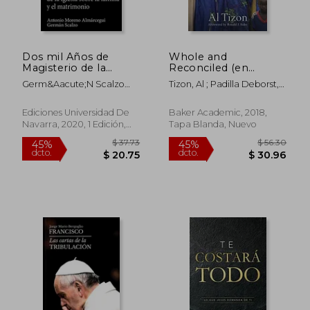
Dos mil Años de
Whole and
Magisterio de la
Reconciled (en
Iglesia Sobre la
Inglés)
Germ&Aacute;N Scalzo
Tizon, Al ; Padilla Deborst,
Familia y el
Molina; Antonio Moreno
Ruth ; Sider, Ronald
Matrimonio
Alm&Aacute;Rcegui
Ediciones Universidad De
Baker Academic, 2018,
Navarra, 2020, 1 Edición,
Tapa Blanda, Nuevo
Tapa Blanda, Nuevo
$ 41.63
$ 55.
45%
40%
dcto.
dcto.
$ 22.90
$ 33.