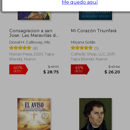
Me quedo aquí
Consagracion a san
Mi Corazón Triunfará
Jose: Las Maravillas de
Nuestro Padre
Donal H. Calloway, Mic
Mirjana Soldo
Espiritual
(8)
(5)
Marian Press, 2020, Tapa
Catholic Shop, LLC, 2017,
Blanda, Nuevo
Tapa Blanda, Nuevo
$ 32.28
$ 30.
45%
45%
dcto.
dcto.
$ 17.75
$ 16.