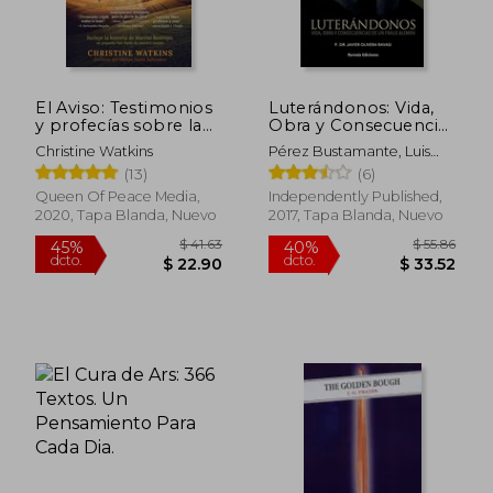
El Aviso: Testimonios
Luterándonos: Vida,
y profecías sobre la
Obra y Consecuencias
Illuminación de
de un Fraile Alemán
Christine Watkins
Pérez Bustamante, Luis
Consciencia
Fernando ; Olivera Ravasi,
(13)
(6)
Javier
Queen Of Peace Media,
Independently Published,
2020, Tapa Blanda, Nuevo
2017, Tapa Blanda, Nuevo
$ 42.21
$ 36.
45%
45%
dcto.
dcto.
$ 23.22
$ 19.