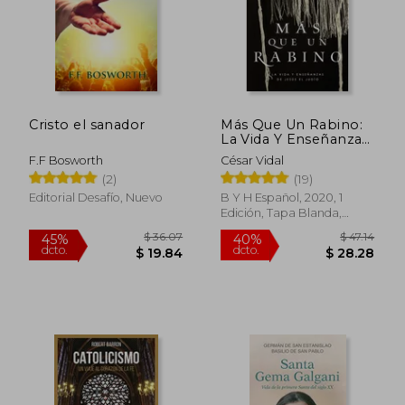
$ 55.14
45%
dcto.
$ 30.33
$ 20.
Cristo el sanador
Más Que Un Rabino:
La Vida Y Enseñanzas
de Jesús El Judío
F.F Bosworth
César Vidal
(2)
(19)
Editorial Desafío, Nuevo
B Y H Español, 2020, 1
Edición, Tapa Blanda,
Nuevo