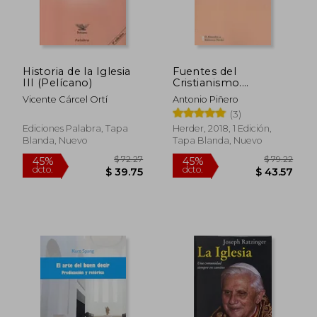
Historia de la Iglesia
Fuentes del
III (Pelícano)
Cristianismo.
Tradiciones Primitivas
Vicente Cárcel Ortí
Antonio Piñero
Sobre Jesús: 0
(3)
(Biblioteca Herder)
Ediciones Palabra, Tapa
Herder, 2018, 1 Edición,
Blanda, Nuevo
Tapa Blanda, Nuevo
$ 65.05
$ 40.
45%
45%
dcto.
dcto.
$ 35.78
$ 22.