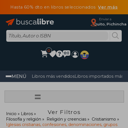
Hasta 60% dto en libros seleccionados
Ver más
Enviar a
Quito, Pichincha
0
MENÚ
Libros más vendidos
Libros importados más v
=
Ver Filtros
Inicio
Libros
Filosofía y religión
Religión y creencias
Cristianismo
Iglesias cristianas, confesiones, denominaciones, grupos