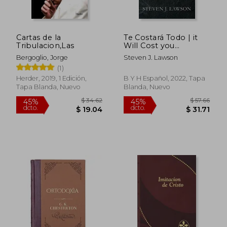
Cartas de la
Te Costará Todo | it
Tribulacion,Las
Will Cost you
Everything
Bergoglio, Jorge
Steven J. Lawson
(1)
Herder, 2019, 1 Edición,
B Y H Español, 2022, Tapa
Tapa Blanda, Nuevo
Blanda, Nuevo
$ 20.29
$ 60.
45%
45%
dcto.
dcto.
$ 11.16
$ 33.