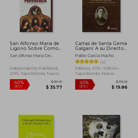
$ 48.17
$ 35.
45%
45%
dcto.
dcto.
$ 26.49
$ 19.
San Alfonso Maria de
Cartas de Santa Gema
Ligorio Sobre Como
Galgani: A su Director
Aceptar y Amar la
Espiritual. Padre
San Alfonso Maria De
Pablo García Macho
Voluntad de Dios y su
Germán de san
Ligorio
(4)
Divina Providencia,
Estanislao, Pasionista
Incluye Citas de san
Independently Published,
Edibesa, 2015, 1 Edición,
Juan, Isaias, el Cantar
2019, Tapa Blanda, Nuevo
Tapa Blanda, Nuevo
de. 13 (la Verdadera
Esposa de Jesucristo)