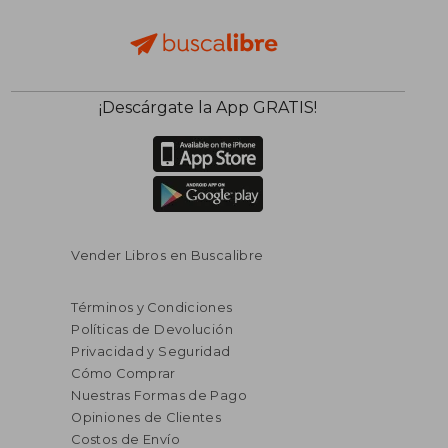
$ 61.18
$ 58
45%
45%
¡Descárgate la App GRATIS!
dcto.
dcto.
$ 33.65
$ 32.
Vender Libros en Buscalibre
Términos y Condiciones
Políticas de Devolución
Privacidad y Seguridad
Cómo Comprar
Nuestras Formas de Pago
Opiniones de Clientes
Costos de Envío