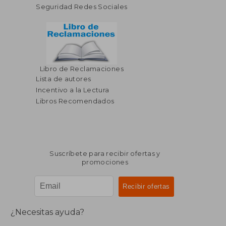
Seguridad Redes Sociales
Libro de Reclamaciones
$ 70.30
$ 50
45%
45%
Lista de autores
dcto.
dcto.
$ 38.67
$ 27.
Incentivo a la Lectura
Libros Recomendados
Suscríbete para recibir ofertas y
promociones
¿Necesitas ayuda?