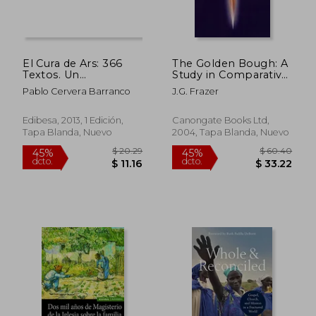
El Cura de Ars: 366
The Golden Bough: A
Textos. Un
Study in Comparative
Pensamiento Para
Religion (Canongate
Pablo Cervera Barranco
J.G. Frazer
Cada Dia.
Classics) (en Inglés)
Edibesa, 2013, 1 Edición,
Canongate Books Ltd,
Tapa Blanda, Nuevo
2004, Tapa Blanda, Nuevo
$ 47.91
$ 47.
40%
45%
dcto.
dcto.
$ 28.75
$ 26.