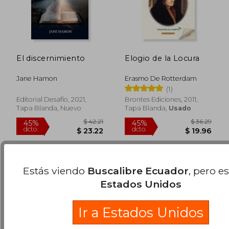
El discernimiento
Elogio de la Locura
Jane Hamon
Erasmo De Rotterdam
(1)
$ 45.27
$ 47.
45%
45%
Editorial Desafío, 2021,
Brontes Ediciones, 2011,
dcto.
dcto.
$ 24.90
$ 26.
Tapa Blanda, Nuevo
Tapa Blanda,
Usado
Estás viendo
Buscalibre Ecuador
, pero e
Estados Unidos
Ir a Estados Unidos