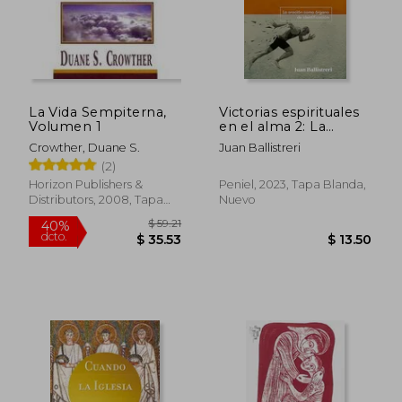
La Vida Sempiterna,
Victorias espirituales
$ 31.96
$ 56.
45%
45%
Volumen 1
en el alma 2: La
dcto.
dcto.
$ 17.58
$ 30.
oración como órgano
Crowther, Duane S.
Juan Ballistreri
de identificación
(2)
Horizon Publishers &
Peniel, 2023, Tapa Blanda,
Distributors, 2008, Tapa
Nuevo
Blanda, Nuevo