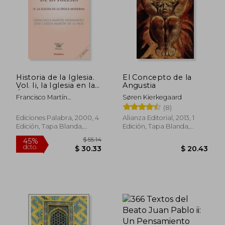
Historia de la Iglesia.
El Concepto de la
Vol. Ii, la Iglesia en la
Angustia
Época Moderna
Francisco Martín
Søren Kierkegaard
Hernández,José Carlos
(8)
Martín De La Hoz
Ediciones Palabra, 2000, 4
Alianza Editorial, 2013, 1
Edición, Tapa Blanda,
Edición, Tapa Blanda,
Nuevo
Nuevo