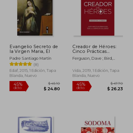
Evangelio Secreto de
Creador de Héroes:
la Virgen Maria, El
Cinco Prácticas
Esenciales Para la
Padre Santiago Martín
Ferguson, Dave ; Bird,
Formación de Líderes
Warren
(8)
(Exponential)
Edaf, 2015, 1 Edición, Tapa
Vida, 2019, 1 Edición, Tapa
Blanda, Nuevo
Blanda, Nuevo