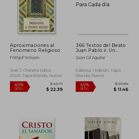
$ 55.98
$ 41.
45%
45%
dcto.
dcto.
$ 30.79
$ 22.
Aproximaciones al
366 Textos del Beato
Fenomeno Religioso
Juan Pablo ii: Un
Pensamiento Para
Frithjof Schuon
Juan Gil Aguilar
Cada día
José J. Olañeta Editor,
Edibesa, 1 Edición, Tapa
2000, Tapa Blanda, Nuevo
Blanda, Nuevo