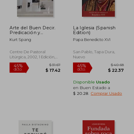
Arte del Buen Decir.
La Iglesia (Spanish
Predicación y
Edition)
Retórica, el
Kurt Spang
Papa Benedicto XVI
Centre De Pastoral
San Pablo, Tapa Dura,
Litúrgica, 2002, 1 Edición,
Nuevo
Tapa Blanda, Nuevo
Disponible
Usado
en Buen Estado a
$ 72.27
$ 79.
45%
45%
$ 20.28
.
Comprar Usado
dcto.
dcto.
$ 39.75
$ 43.