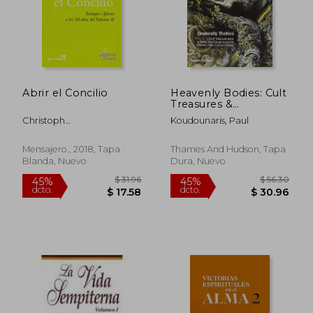
$ 59.61
$ 36
40%
45%
dcto.
dcto.
$ 35.77
$ 19.
Abrir el Concilio
Heavenly Bodies: Cult
Treasures &
Spectacular Saints
Christoph
Koudounaris, Paul
from the Catacombs
B&Ouml;Ttingheimer
(en Inglés)
Mensajero., 2018, Tapa
Thames And Hudson, Tapa
Blanda, Nuevo
Dura, Nuevo