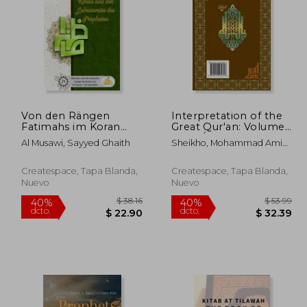
 38.99
$ 81.79
40%
40%
dcto.
dcto.
23.39
$ 49.07
Von den Rängen
Interpretation of the
Fatimahs im Koran
Great Qur'an: Volume
und der Lebensweise
4 (en Árabe)
Al Musawi, Sayyed Ghaith
Sheikho, Mohammad Amin ;
des Propheten (en
Al-Dayrani, A. K. John Alias
Alemán)
Createspace, Tapa Blanda,
Createspace, Tapa Blanda,
Nuevo
Nuevo