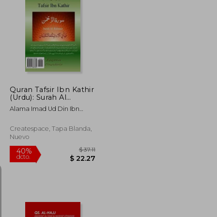
$ 406.86
$ 53.96
45%
dcto.
$ 223.77
$ 29.68
Quran Tafsir Ibn Kathir
(Urdu): Surah Al
Rahman
Alama Imad Ud Din Ibn
Kathir
Createspace, Tapa Blanda,
Nuevo