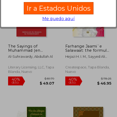
Ir a Estados Unidos
Me quedo aquí
 88.67
$ 91.12
45%
40%
dcto.
dcto.
53.20
$ 50.12
The Sayings of
Farhange Jaami`e
Muhammad (en
Salawaat: the formula
Inglés)
of praising and
Al-Suhrawardy, Abdullah Al
Hejazi H. I. M., Sayyed Ali
greeting the Holy
Reza ; Hejazi H. I. M., Sayyed
Prophet and his
Mohammad Reza
Household (en Inglés)
Literary Licensing, LLC, Tapa
Createspace, Tapa Blanda,
Blanda, Nuevo
Nuevo