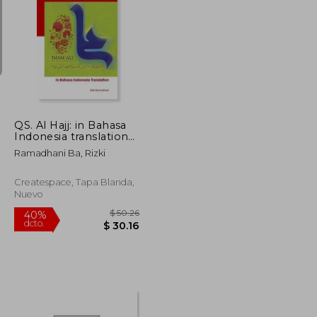
$ 68.91
$ 37.11
40%
dcto.
$ 41.35
$ 22.27
QS. Al Hajj: in Bahasa
Indonesia translation
(en Inglés)
Ramadhani Ba, Rizki
Createspace, Tapa Blanda,
Nuevo