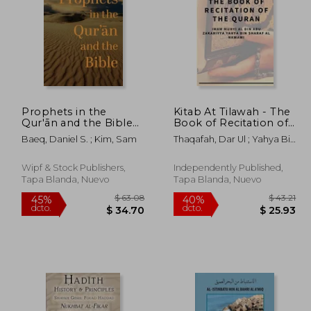
Prophets in the
Kitab At Tilawah - The
 40.86
$ 38.16
Qur'ān and the Bible
Book of Recitation of
40%
40%
(en Inglés)
the Qur'an (en Inglés)
dcto.
dcto.
24.52
$ 22.90
Baeq, Daniel S. ; Kim, Sam
Thaqafah, Dar Ul ; Yahya Bin
Sharaf Al-Nawawi, Imam
Muhyi A
Wipf & Stock Publishers,
Independently Published,
Tapa Blanda, Nuevo
Tapa Blanda, Nuevo