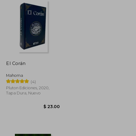
El Corán
Mahoma
(4)
Pluton Ediciones, 2020,
Tapa Dura, Nuevo
$ 58.03
$ 31.92
$ 23.00