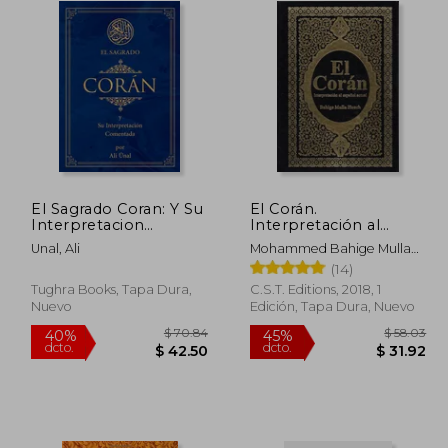
El Sagrado Coran: Y Su
El Corán.
Interpretacion
Interpretación al
Comentada
español actual
Unal, Ali
Mohammed Bahige Mulla
Huech
(14)
Tughra Books, Tapa Dura,
C.S.T. Editions, 2018, 1
Nuevo
Edición, Tapa Dura, Nuevo
 37.93
$ 70.84
40%
45%
dcto.
dcto.
22.76
$ 42.50