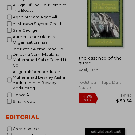
$
45%
A Sign Of The Hour Ibrahim
dcto.
$ 
The Beast
Agah Mariam Agah Ali
Al Musawi Sayyed Ghaith
Sale George
Authenticate Ulamas
Organization Fisa
Ibn Kathir Alama Imad Ud
Din Juna Garhi Maulana
the essence of the
Muhammad Sahib Javed Lt
quran
Col
Adel, Farid
Al Qurtubi Abu Abdullah
Muhammad Bewley Aisha
Textstream, Tapa Dura,
Abdurrahman Bewley
Nuevo
Abdalhaqq
Helwa A
Sinai Nicolai
EDITORIAL
Createspace