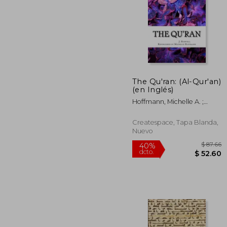
The Qu'ran: (Al-Qur'an)
$
(en Inglés)
40%
dcto.
$ 
Hoffmann, Michelle A. ;
Rodwell, J. M.
Createspace, Tapa Blanda,
Nuevo