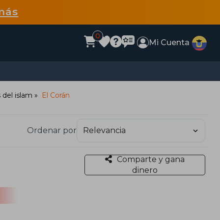
más
0
Mi Cuenta
 del islam
El Corán
Ordenar por
Comparte y gana
dinero