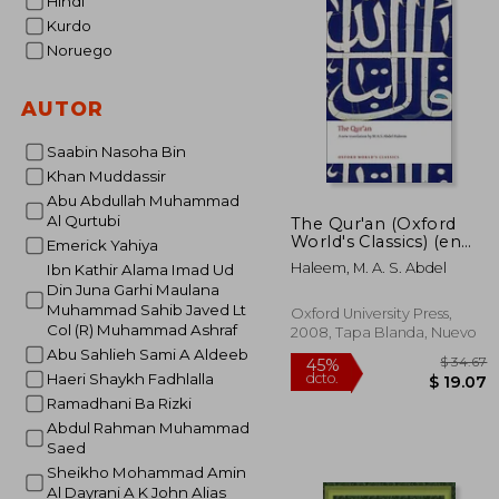
Hindi
Kurdo
Noruego
AUTOR
Saabin Nasoha Bin
Khan Muddassir
Abu Abdullah Muhammad
Al Qurtubi
The Qur'an (Oxford
World's Classics) (en
Emerick Yahiya
Inglés)
Haleem, M. A. S. Abdel
Ibn Kathir Alama Imad Ud
Din Juna Garhi Maulana
Muhammad Sahib Javed Lt
Oxford University Press,
Col (R) Muhammad Ashraf
2008, Tapa Blanda, Nuevo
Abu Sahlieh Sami A Aldeeb
Haeri Shaykh Fadhlalla
Ramadhani Ba Rizki
Abdul Rahman Muhammad
Saed
Sheikho Mohammad Amin
Al Dayrani A K John Alias