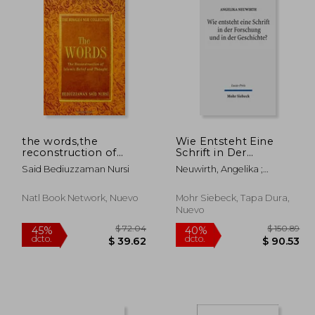
the words,the
Wie Entsteht Eine
reconstruction of
Schrift in Der
islamic belief and
Forschung Und in Der
Said Bediuzzaman Nursi
Neuwirth, Angelika ;
thought
Geschichte?: Die
Kampmann, Jurgen ;
Hebraische Bibel Und
Peterson, Paul Silas
Der Koran (en Alemán)
Natl Book Network, Nuevo
Mohr Siebeck, Tapa Dura,
Nuevo