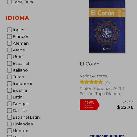
Tapa Dura
IDIOMA
Inglés
Francés
Alemán
Árabe
Urdu
Español
El Corán
Italiano
Varios Autores
Turco
(4)
Indonesio
Plutón Ediciones, 2021, 1
Bosnia
Edición, Tapa Blanda,
Latin
Nuevo
Bengali
Danish
Espanol Latin
Finlandes
$
40%
Hebreo
dcto.
$ 