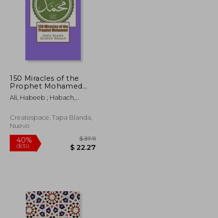
150 Miracles of the
$ 53.99
$ 71.95
Prophet Mohamed
45%
(en Inglés)
dcto.
$ 32.39
$ 39.57
Ali, Habeeb ; Habach,
Ibrahim
Createspace, Tapa Blanda,
Nuevo