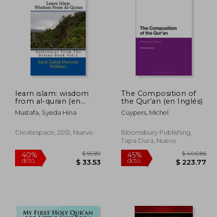
 34.67
$ 72.04
45%
40%
dcto.
dcto.
19.07
$ 39.62
learn islam: wisdom
The Composition of
from al-quran (en
the Qur'an (en Inglés)
Inglés)
Mustafa, Syeda Hina
Cuypers, Michel
Createspace, 2012, Nuevo
Bloomsbury Publishing,
Tapa Dura, Nuevo