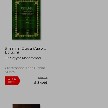
Shamim Qudsi (Arabic
Edition)
Dr. Sayyed Mohammad
Reza Hejazi H.I.M.
Createspace, Tapa Blanda,
Nuevo