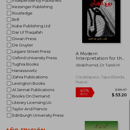
Independently Published
Kessinger Publishing
Routledge
45%
Brill
dcto.
$ 
Kube Publishing Ltd
Dar Ul Thaqafah
Diwan Press
De Gruyter
Legare Street Press
A Modern
Oxford University Press
Interpretation for the
Quran [full Text]: A
Tughra Books
Abdelhamid, Dr Tarek M.
Modern Interpretation
Harrassowitz
for the Quran to
Provide Peace and
Zahra Publications
Createspace, Tapa Blanda,
Tolerance (en Árabe)
Nuevo
Lexington Books
Al Jannat Publications
Books On Demand
Literary Licensing Llc
Taylor And Francis
Edinburgh University Press