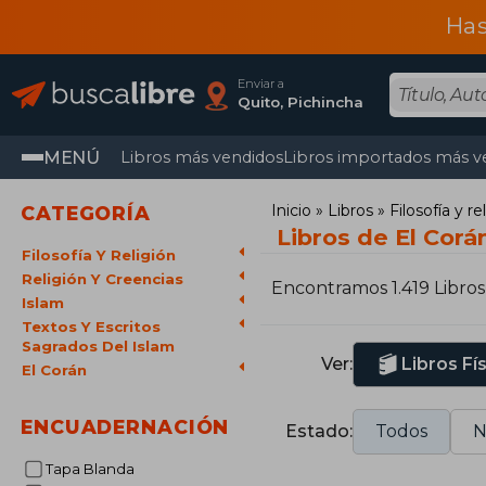
Has
Enviar a
Quito, Pichincha
MENÚ
Libros más vendidos
Libros importados más v
Inicio
Libros
Filosofía y re
CATEGORÍA
Libros de El Corá
Filosofía Y Religión
Religión Y Creencias
Encontramos 1.419 Libros
Islam
Textos Y Escritos
Sagrados Del Islam
Ver:
Libros Fí
El Corán
ENCUADERNACIÓN
Estado:
Todos
N
Tapa Blanda