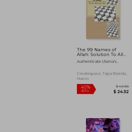
$
40%
dcto.
$ 
The 99 Names of
Allah: Solution To All
Your Problems (en
Authenticate Ulama's
Inglés)
Organization, Fisa
Createspace, Tapa Blanda,
Nuevo