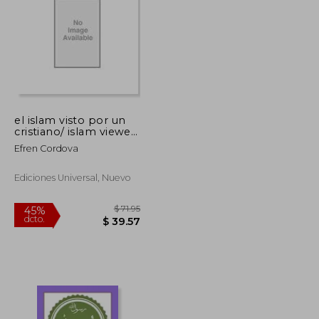
$ 78.25
$ 50.26
40%
dcto.
$ 46.95
$ 30.16
el islam visto por un
cristiano/ islam viewed
from a christian
Efren Cordova
Ediciones Universal, Nuevo