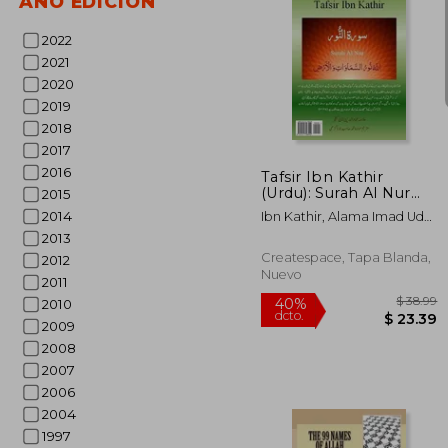
AÑO EDICIÓN
2022
2021
2020
$
40%
2019
dcto.
$ 
2018
2017
2016
Tafsir Ibn Kathir
(Urdu): Surah Al Nur
2015
(en Urdu)
2014
Ibn Kathir, Alama Imad Ud
Din ; Juna Garhi, Maulana
2013
Muhammad Sahib ; Javed,
Createspace, Tapa Blanda,
2012
Lt Col (R) Muhammad
Nuevo
2011
Ashraf
2010
2009
2008
2007
2006
2004
1997