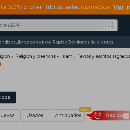
ta 60% dto en libros seleccionados
Ver 
endidos
Libros con envío Rápido
Opiniones de clientes
ligión
Religión y creencias
Islam
Textos y escritos sagrados
n
sicos
Nuevo
uevos
Usados
Anticuarios
Rápido