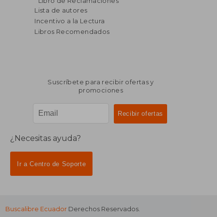
Libro de Reclamaciones
dcto.
dcto.
$ 39.06
$ 52.
Lista de autores
Incentivo a la Lectura
Libros Recomendados
Suscríbete para recibir ofertas y
promociones
¿Necesitas ayuda?
Ir a Centro de Soporte
Buscalibre Ecuador
Derechos Reservados.