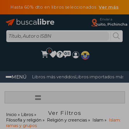
Hasta 60% dto en libros seleccionados
Ver más
Enviar a
Quito, Pichincha
0
MENÚ
Libros más vendidos
Libros importados más v
=
Ver Filtros
Inicio
Libros
Filosofía y religión
Religión y creencias
Islam
Islam:
ramas y grupos