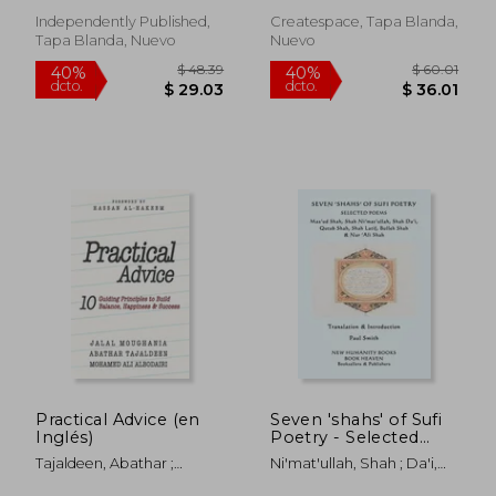
Independently Published,
Createspace, Tapa Blanda,
Tapa Blanda, Nuevo
Nuevo
$ 68.94
$ 63.
45%
40%
dcto.
dcto.
$ 37.92
$ 38.
Practical Advice (en
Seven 'shahs' of Sufi
Inglés)
Poetry - Selected
Poems: Mas'ud Shah,
Tajaldeen, Abathar ;
Ni'mat'ullah, Shah ; Da'i,
Shah Ni'mat'ullah,
Albodairi, Mohamed Ali ;
Shah ; Shah, Qutub
Shah Da'i, Qutub