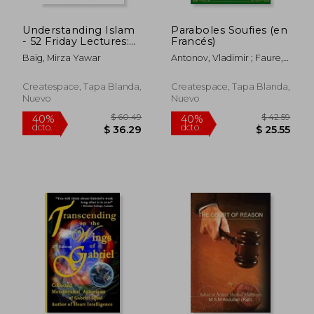
Understanding Islam
Paraboles Soufies (en
- 52 Friday Lectures:
Francés)
Keys to leveraging
Baig, Mirza Yawar
Antonov, Vladimir ; Faure,
the power of Allah in
Guillaume ; Zubkova, Anna
your life (en Inglés)
Createspace, Tapa Blanda,
Createspace, Tapa Blanda,
Nuevo
Nuevo
$ 406.86
$ 44
45%
45%
dcto.
dcto.
$ 223.77
$ 24.