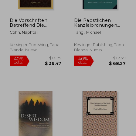
Die Vorschriften
Die Papstlichen
$ 36.75
$ 58.
45%
45%
Betreffend Die
Kanzleiordnungen
dcto.
dcto.
$ 20.21
$ 32.
Zaraath Nach Dem
Von 1200-1500:
Cohn, Naphtali
Tangl, Michael
Kitab Al-Kafi (1898)
Gesammelt Und
(en Alemán)
Herausgegeben
(1894) (en Alemán)
Kessinger Publishing, Tapa
Kessinger Publishing, Tapa
Blanda, Nuevo
Blanda, Nuevo