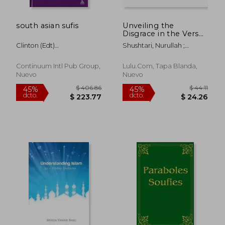
south asian sufis
Unveiling the
Disgrace in the Verse
of the Cave (en
Clinton (edt)
Shushtari, Nurullah ;
Inglés)
Bennett,charles M. (edt)
Publications, Nurullah
Ramsey
Continuum Intl Pub Group,
Lulu.com, Tapa Blanda,
Nuevo
Nuevo
$ 64.50
$ 34.
45%
45%
dcto.
dcto.
$ 35.48
$ 19.