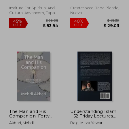
Adil ; Kabbani, Shaykh
Al-Amreeky, Hassan Abdur
Hisham Muhammad ; Adil,
Institute For Spiritual And
Createspace, Tapa Blanda,
Hajjah Amina
Cultural Advancem, Tapa
Nuevo
Blanda, Nuevo
$ 67.14
$ 70.
40%
45%
dcto.
dcto.
$ 40.28
$ 38.
The Man and His
Understanding Islam
Companion: Forty
- 52 Friday Lectures
Rules of Happiness
Arabic Edition (en
Akbari, Mehdi
Baig, Mirza Yawar
(en Inglés)
Árabe)