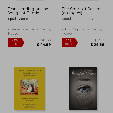
Transcending on the
The Court of Reason
Wings of Gabriel:
(en Inglés)
Collected
Iqbal, Gabriel
Abdullah (Rah), M. S. M.
Metaphysical
Aphorisms of Gabriel
Iqbal (en Inglés)
Createspace, Tapa Blanda,
Xlibris Corp, Tapa Blanda,
Nuevo
Nuevo
$ 60.49
$ 42.
40%
40%
dcto.
dcto.
$ 36.29
$ 25.