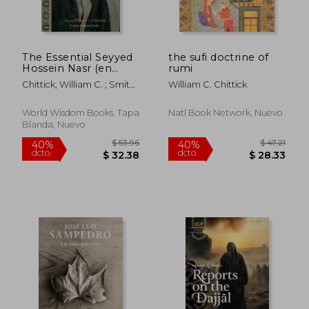
dcto.
dcto.
$ 39.56
$ 16.
The Essential Seyyed
the sufi doctrine of
Hossein Nasr (en
rumi
Inglés)
Chittick, William C. ; Smith,
William C. Chittick
Huston
World Wisdom Books, Tapa
Natl Book Network, Nuevo
Blanda, Nuevo