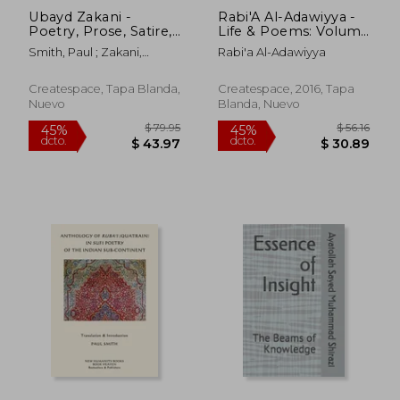
Ubayd Zakani -
Rabi'A Al-Adawiyya -
Poetry, Prose, Satire,
Life & Poems: Volume
Jokes, Ribaldry (en
58 (Introduction to
Smith, Paul ; Zakani,
Rabi'a Al-Adawiyya
Inglés)
Sufi Poets Series) (en
Ubayd
Inglés)
Createspace, Tapa Blanda,
Createspace, 2016, Tapa
Nuevo
Blanda, Nuevo
$ 70.69
$ 44.
45%
40%
dcto.
dcto.
$ 38.88
$ 26.