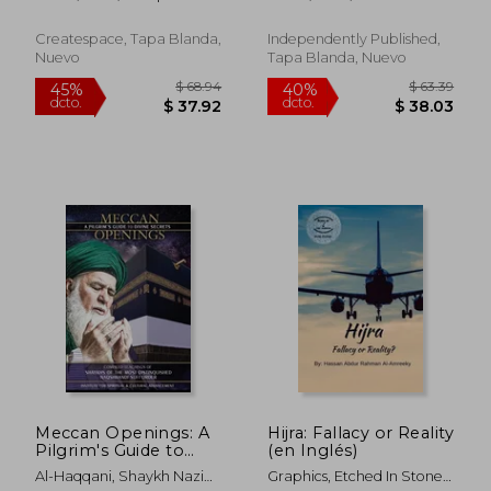
Poems (en Inglés)
Createspace, Tapa Blanda,
Independently Published,
Nuevo
Tapa Blanda, Nuevo
$ 70.89
$ 63.
40%
40%
dcto.
dcto.
$ 42.53
$ 38.
Meccan Openings: A
Hijra: Fallacy or Reality
Pilgrim's Guide to
(en Inglés)
Divine Secrets (en
Al-Haqqani, Shaykh Nazim
Graphics, Etched In Stone ;
Inglés)