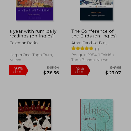
a year with rumi,daily
The Conference of
readings (en Inglés)
the Birds (en Inglés)
Coleman Barks
Attar, Farid Ud-Din ;
Darbandi, Afkham ; Davis,
(1)
Dick
HarperOne, Tapa Dura,
Penguin, 1984, 1 Edición,
Nuevo
Tapa Blanda, Nuevo
$ 63.94
$ 41
40%
45%
dcto.
dcto.
$ 38.36
$ 23.