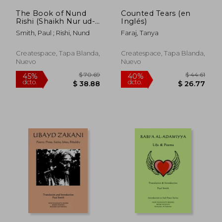
The Book of Nund
Counted Tears (en
Rishi (Shaikh Nur ud-
Inglés)
din) Selected Poems
Smith, Paul ; Rishi, Nund
Faraj, Tanya
(en Inglés)
Createspace, Tapa Blanda,
Createspace, Tapa Blanda,
Nuevo
Nuevo
$ 81.80
$ 53.
45%
45%
dcto.
dcto.
$ 44.99
$ 29.