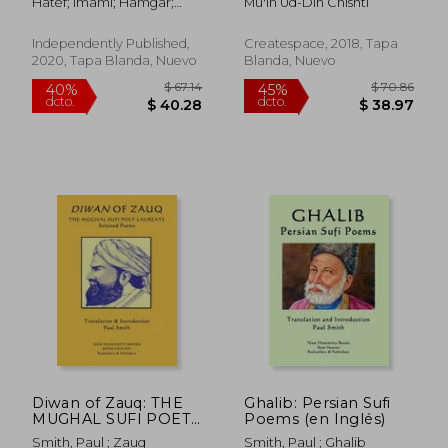
Hatef; Imami; Hamgar;
Mu'in Ud-Din Chishti
Auhadi; Maghribi;
Baha&Rsquo;I;
Independently Published,
Createspace, 2018, Tapa
Sa&Rsquo;Ib; Mushtaq;
2020, Tapa Blanda, Nuevo
Blanda, Nuevo
Kamal Al-Din
$ 75.59
$ 49.
40%
40%
dcto.
dcto.
$ 45.35
$ 29.
Diwan of Zauq: THE
Ghalib: Persian Sufi
MUGHAL SUFI POET-
Poems (en Inglés)
LAUREATE Selected
Smith, Paul ; Zauq
Smith, Paul ; Ghalib