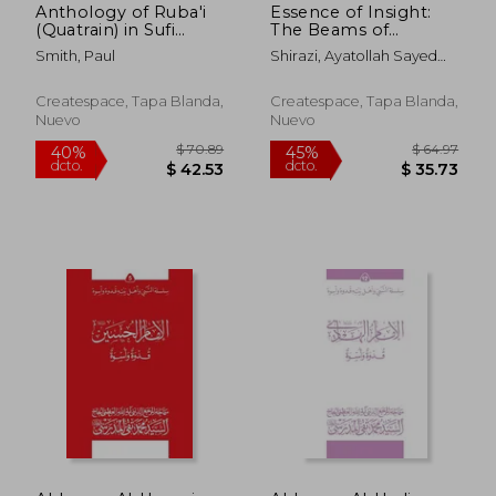
Anthology of Ruba'i
Essence of Insight:
(Quatrain) in Sufi
The Beams of
Poetry of the Indian
Knowledge (en
Smith, Paul
Shirazi, Ayatollah Sayed
Sub-continent (en
Inglés)
Muhammad
Inglés)
Createspace, Tapa Blanda,
Createspace, Tapa Blanda,
Nuevo
Nuevo
$ 79.95
$ 56
45%
45%
dcto.
dcto.
$ 43.97
$ 30.