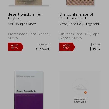
desert wisdom (en
the conference of
Inglés)
the birds (bird
parliament) (en
Neil Douglas-Klotz
Attar, Farid Ud ; Fitzgerald,
Inglés)
$ 65.79
$ 113
40%
40%
Edward
dcto.
dcto.
$ 39.47
$ 68.
Createspace, Tapa Blanda,
Digireads.com, 2012, Tapa
Nuevo
Blanda, Nuevo