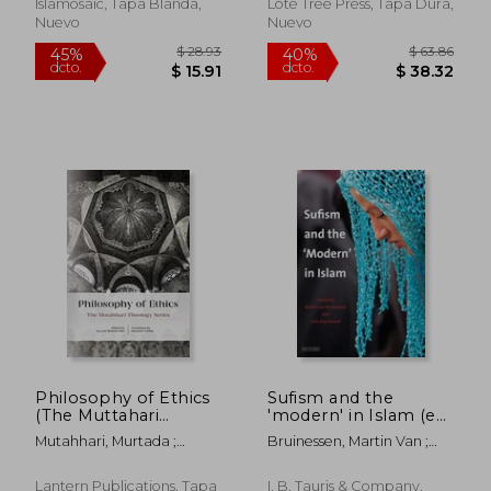
Islamosaic, Tapa Blanda,
Lote Tree Press, Tapa Dura,
Nuevo
Nuevo
$ 48.39
$ 60.
40%
40%
dcto.
dcto.
$ 29.03
$ 36.
Philosophy of Ethics
Sufism and the
(The Muttahari
'modern' in Islam (en
Theology) (en Inglés)
Inglés)
Mutahhari, Murtada ;
Bruinessen, Martin Van ;
Limba, Mansoor ; Miri,
Howell, Julia Day
Mohsen
Lantern Publications, Tapa
I. B. Tauris & Company,