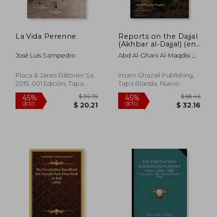
$ 53.96
$ 47
40%
40%
dcto.
dcto.
$ 32.38
$ 28.
La Vida Perenne
Reports on the Dajjal
(Akhbar al-Dajjal) (en
Inglés)
José Luis Sampedro
Abd Al-Ghani Al-Maqdisi ;
Dawood, Talut ; Walid,
Dawud
Plaza & Janes Editories Sa,
Imam Ghazali Publishing,
2015, 001 Edición, Tapa
Tapa Blanda, Nuevo
Dura,
Usado