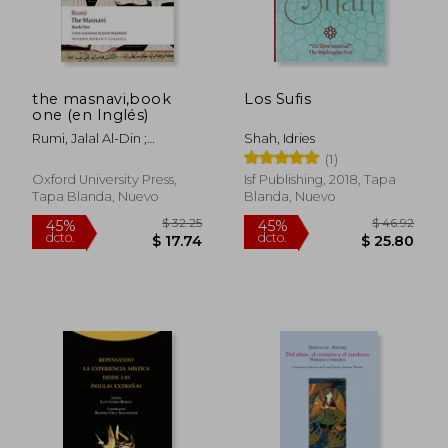
the masnavi,book
Los Sufis
one (en Inglés)
Rumi, Jalal Al-Din ;
Shah, Idries
Mojaddedi, Jawid
(1)
Oxford University Press,
Isf Publishing, 2018, Tapa
Tapa Blanda, Nuevo
Blanda, Nuevo
$ 32.25
$ 46.
45%
45%
dcto.
dcto.
$ 17.74
$ 25.