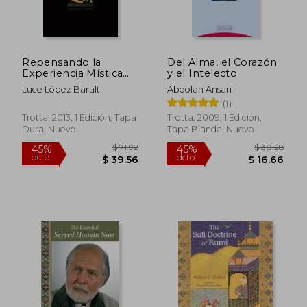
Repensando la
Del Alma, el Corazón
Experiencia Mística
y el Intelecto
Desde las Ínsulas
Luce López Baralt
Abdolah Ansari
Extrañas
(1)
Trotta, 2013, 1 Edición, Tapa
Trotta, 2009, 1 Edición,
Dura, Nuevo
Tapa Blanda, Nuevo
$ 71.92
$ 30.
45%
45%