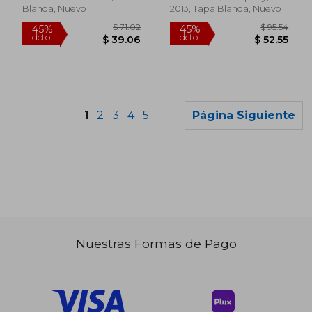
Blanda, Nuevo
2013, Tapa Blanda, Nuevo
1
2
3
4
5
Página Siguiente
Nuestras Formas de Pago
$ 67.23
$ 76
45%
40%
dcto.
dcto.
$ 36.97
$ 45.