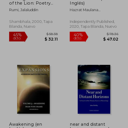
of the Lion: Poetry
Inglés)
and Teaching Stories
Rumi, Jalaluddin
Hazrat Maulana
of Rumi (en Inglés)
Muhammad Shafee Okarvi
Shambhala, 2000, Tapa
Independently Published,
Blanda, Nuevo
2020, Tapa Blanda, Nuevo
Awakening (en
near and distant
$ 37.11
$ 37
40%
40%