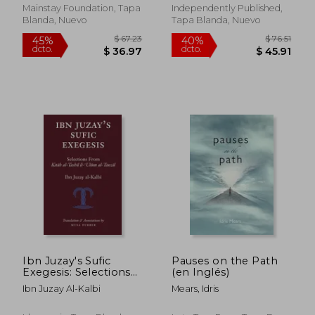
Moughania, Jalal
Shah, Shah Latif,
Mainstay Foundation, Tapa
Independently Published,
Bulleh Shah & Nur 'ali
Blanda, Nuevo
Tapa Blanda, Nuevo
Shah (en Inglés)
$ 98.08
$ 48.
45%
40%
dcto.
dcto.
$ 53.94
$ 29.
Ibn Juzay's Sufic
Pauses on the Path
Exegesis: Selections
(en Inglés)
from Kitab al-Tashil li-
Ibn Juzay Al-Kalbi
Mears, Idris
Ulum al-Tanzil