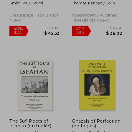
I: What every Muslim
Smith, Paul ; Rumi
Thomas, Kennedy Colin
should have in his
library (en Inglés)
Createspace, Tapa Blanda,
Independently Published,
Nuevo
Tapa Blanda, Nuevo
$ 63.39
$ 50.
40%
45%
dcto.
dcto.
$ 38.03
$ 27.
The Sufi Poets of
Ghazals of Perfection
Isfahan (en Inglés)
(en Inglés)