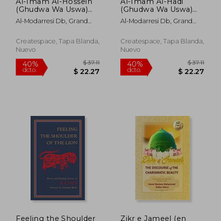
Al-Imam Al-Hossein
Al-Imam Al-Hadi
(Ghudwa Wa Uswa)
(Ghudwa Wa Uswa)
(5): Silsilat Al-Nabi Wa
(12): Silsilat Al-Nabi Wa
Al-Modarresi Db, Grand
Al-Modarresi Db, Grand
Ahl-E-Bayte (en
Ahl-E-Bayte (en
Ayatollah S. M. T
Ayatollah S. M. T
Árabe)
Árabe)
Createspace, Tapa Blanda,
Createspace, Tapa Blanda,
Nuevo
Nuevo
$ 70.89
$ 64.
40%
45%
dcto.
dcto.
$ 42.53
$ 35.
Feeling the Shoulder
Zikr e Jameel (en