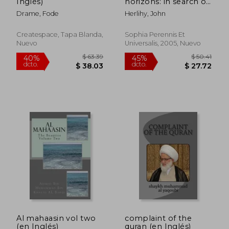
Inglés)
horizons: in search of
dcto.
dcto.
$ 22.27
$ 22.
the primary sources
Drame, Fode
Herlihy, John
of knowledge (en
Inglés)
Createspace, Tapa Blanda,
Sophia Perennis Et
Nuevo
Universalis, 2005, Nuevo
Al mahaasin vol two
complaint of the
(en Inglés)
quran (en Inglés)