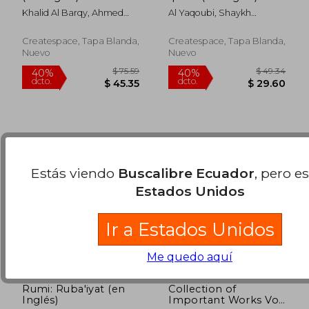
Khalid Al Barqy, Ahmed
Al Yaqoubi, Shaykh
$ 58.38
$ 78.
45%
40%
Bin Muhammad Bin
Muhammad
dcto.
dcto.
$ 32.11
$ 47.
Createspace, Tapa Blanda,
Createspace, Tapa Blanda,
Nuevo
Nuevo
Estás viendo
Buscalibre Ecuador
, pero e
Estados Unidos
Ir a Estados Unidos
Me quedo aquí
Rumi: Ruba'iyat (en
Collection of
Inglés)
Important Works Vol