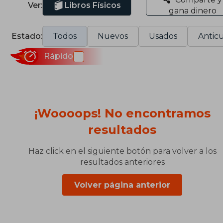
Ver:
Libros Físicos
gana dinero
Estado:
Todos
Nuevos
Usados
Anticu
Rápido
¡Woooops! No encontramos
resultados
Haz click en el siguiente botón para volver a los
resultados anteriores
Volver página anterior