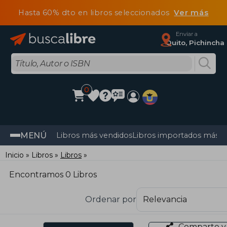
Hasta 60% dto en libros seleccionados
Ver más
Enviar a
Quito, Pichincha
0
MENÚ
Libros más vendidos
Libros importados más v
Inicio
Libros
Libros
Encontramos 0 Libros
Ordenar por
Comparte y