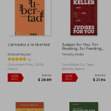
Llamados a la libertad
Judges for You: For
Reading, for Feeding,
$ 37.14
$ 34.64
40%
40%
for Leading (en Inglés)
dcto.
dcto.
22.28
$ 20.78
Roland Meynet
Timothy Keller
(1)
Convivium Pr Inc, 2009,
Good Book Co, Tapa
Nuevo
Blanda, Nuevo