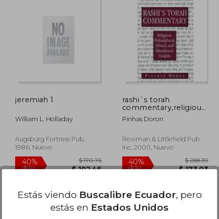
 50.46
$ 45.89
40%
45%
dcto.
dcto.
30.28
$ 27.53
jeremiah 1
rashi´s torah
commentary,religious,
philsophical, ethical,
William L. Holladay
Pinhas Doron
and educational
insights
Augsburg Fortress Pub,
Rowman & Littlefield Pub
1986, Nuevo
Inc, 2000, Nuevo
Estás viendo
Buscalibre Ecuador
, pero
estás en
Estados Unidos