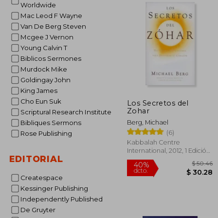
Worldwide
Mac Leod F Wayne
$ 
Van De Berg Steven
Mcgee J Vernon
Young Calvin T
Biblicos Sermones
Murdock Mike
Goldingay John
King James
Cho Eun Suk
Los Secretos del
Zohar
Scriptural Research Institute
Berg, Michael
Bibliques Sermons
(6)
Rose Publishing
Kabbalah Centre
International, 2012, 1 Edición,
EDITORIAL
Tapa Blanda, Nuevo
Createspace
Kessinger Publishing
Independently Published
De Gruyter