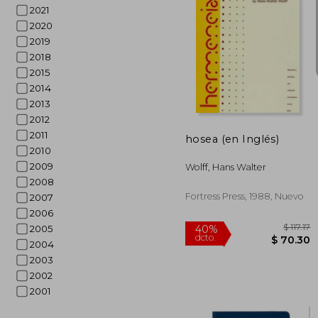
2021
2020
2019
2018
2015
$
45%
2014
dcto.
$ 
2013
2012
2011
hosea (en Inglés)
2010
2009
Wolff, Hans Walter
2008
Fortress Press, 1988, Nuevo
2007
2006
2005
2004
2003
2002
2001