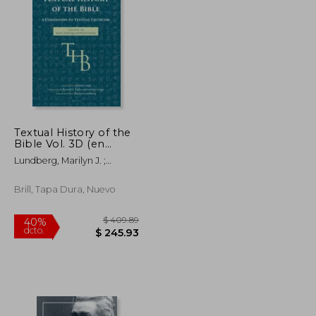
$ 88.15
$ 58.89
40%
dcto.
$ 48.48
$ 35.33
Textual History of the
Bible Vol. 3D (en
Inglés)
Lundberg, Marilyn J. ;
Hanneken, Todd R.
Brill, Tapa Dura, Nuevo