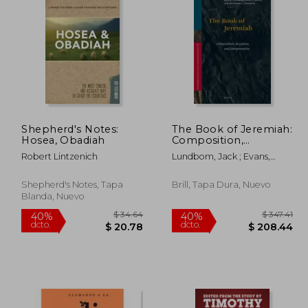
$ 117.17
$ 299.94
40%
45%
dcto.
dcto.
70.30
$ 179.96
Shepherd's Notes:
The Book of Jeremiah:
Hosea, Obadiah
Composition,
Reception, and
Robert Lintzenich
Lundbom, Jack ; Evans,
Interpretation (en
Craig A. ; Anderson,
Inglés)
Bradford
Shepherd's Notes, Tapa
Brill, Tapa Dura, Nuevo
Blanda, Nuevo