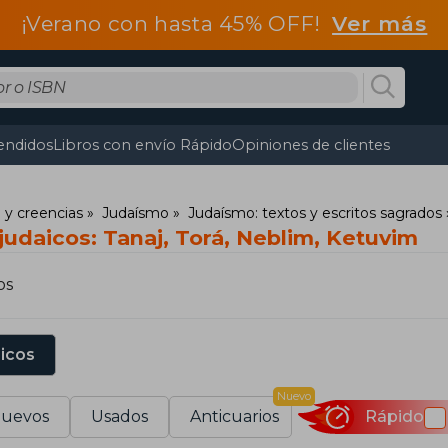
¡Verano con hasta 45% OFF!
Ver más
endidos
Libros con envío Rápido
Opiniones de clientes
 y creencias
Judaísmo
Judaísmo: textos y escritos sagrados
judaicos: Tanaj, Torá, Neblim, Ketuvim
os
sicos
Nuevo
uevos
Usados
Anticuarios
Rápido