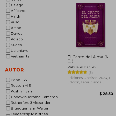
dcto.
$ 
Galego
Africanos
Hindi
Ruso
Árabe
Danes
Polaco
Sueco
Ucraniano
Vietnamita
El Canto del Alma (N.
E. )
Rabí Iejiel Bar Lev
AUTOR
(3)
Ediciones Obelisco, 2024, 1
Pope T W
Edición, Tapa Blanda,
Rosson M E
Nuevo
Kushnir Ivan
Goodwin Jerome Cameron
Rutherford J Alexander
Brueggemann Walter
Leadership Ministries