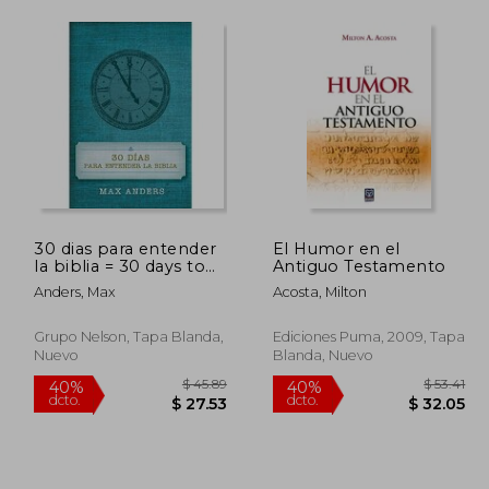
30 dias para entender
El Humor en el
la biblia = 30 days to
Antiguo Testamento
understand the bible
Anders, Max
Acosta, Milton
Grupo Nelson, Tapa Blanda,
Ediciones Puma, 2009, Tapa
Nuevo
Blanda, Nuevo
 45.67
$ 45.89
40%
40%