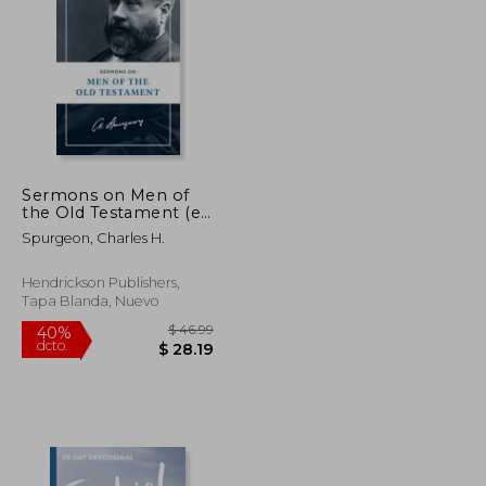
Sermons on Men of
the Old Testament (en
$ 347.41
$ 409.89
40%
Inglés)
dcto.
$ 208.44
$ 245.93
Spurgeon, Charles H.
Hendrickson Publishers,
Tapa Blanda, Nuevo