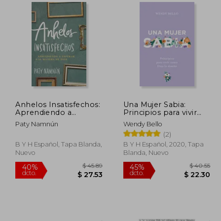
$ 70.62
45%
40%
dcto.
dcto.
28.50
$ 38.84
Anhelos Insatisfechos:
Una Mujer Sabia:
Aprendiendo a
Principios para vivir
Esperar a la Manera de
como Dios lo diseñó
Paty Namnún
Wendy Bello
Dios
(2)
B Y H Español, Tapa Blanda,
B Y H Español, 2020, Tapa
Nuevo
Blanda, Nuevo