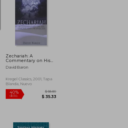
$ 288.39
$ 843.16
40%
dcto.
$ 173.03
$ 505.89
Zechariah: A
Commentary on His
Visions and
David Baron
Prophecies (en Inglés)
Kregel Classics, 2001, Tapa
Blanda, Nuevo