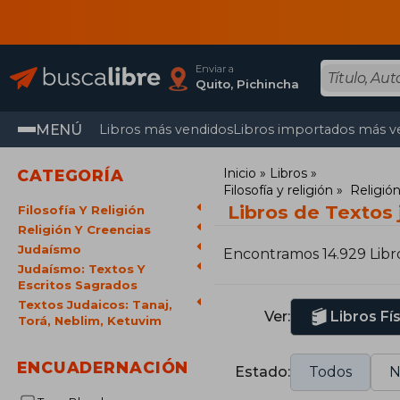
Enviar a
Quito, Pichincha
MENÚ
Libros más vendidos
Libros importados más v
Inicio
Libros
CATEGORÍA
Filosofía y religión
Religión
Libros de Textos 
Filosofía Y Religión
Religión Y Creencias
Judaísmo
Encontramos 14.929 Libr
Judaísmo: Textos Y
Escritos Sagrados
Textos Judaicos: Tanaj,
Ver:
Libros Fí
Torá, Neblim, Ketuvim
ENCUADERNACIÓN
Estado:
Todos
N