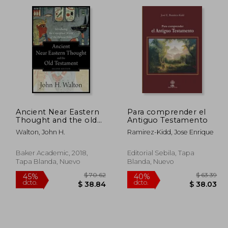
dcto.
dcto.
25.12
$ 27.53
Ancient Near Eastern
Para comprender el
Thought and the old
Antiguo Testamento
Testament:
Walton, John H.
Ramirez-Kidd, Jose Enrique
Introducing the
Conceptual World of
the Hebrew Bible
Baker Academic, 2018,
Editorial Sebila, Tapa
(Paperback) (en
Tapa Blanda, Nuevo
Blanda, Nuevo
Inglés)