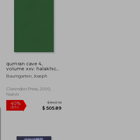
$ 40.55
$ 31.58
45%
dcto.
$ 22.30
$ 17.37
qumran cave 4,
volume xxv: halakhic
texts (en Inglés)
Baumgarten, Joseph
Clarendon Press, 2000,
Nuevo