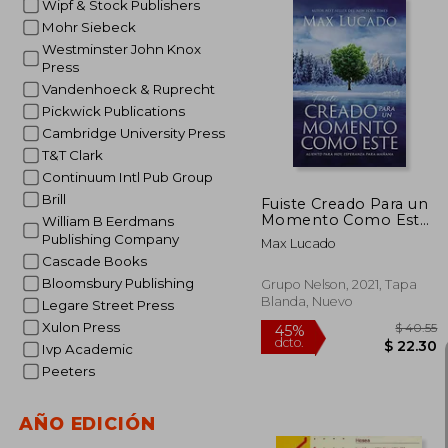
Wipf & Stock Publishers
Mohr Siebeck
Westminster John Knox
Press
$
40%
Vandenhoeck & Ruprecht
dcto.
$ 
Pickwick Publications
Cambridge University Press
T&T Clark
Continuum Intl Pub Group
Brill
Fuiste Creado Para un
Momento Como Este:
William B Eerdmans
Aliento Para Hoy,
Publishing Company
Max Lucado
Esperanza Para
Cascade Books
Mañana
Bloomsbury Publishing
Grupo Nelson, 2021, Tapa
Blanda, Nuevo
Legare Street Press
Xulon Press
Ivp Academic
Peeters
AÑO EDICIÓN