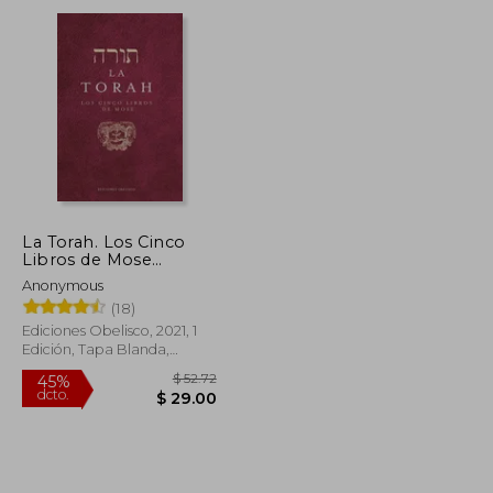
dcto.
$ 32.05
$ 29.89
La Torah. Los Cinco
Libros de Mose
(Cábala y Judaísmo)
Anonymous
(18)
Ediciones Obelisco, 2021, 1
Edición, Tapa Blanda,
Nuevo