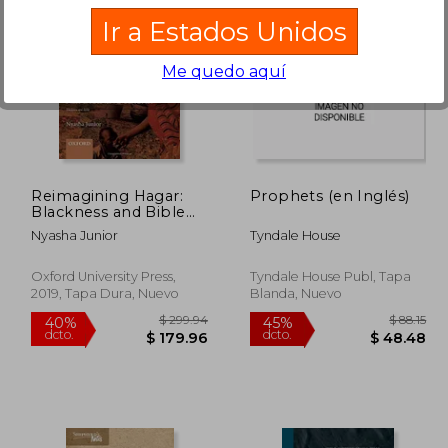
Ir a Estados Unidos
Me quedo aquí
 40.55
$ 170.76
40%
40%
dcto.
dcto.
22.30
$ 102.46
Reimagining Hagar:
Prophets (en Inglés)
Blackness and Bible
(Biblical Refigurations)
Nyasha Junior
Tyndale House
(en Inglés)
Oxford University Press,
Tyndale House Publ, Tapa
2019, Tapa Dura, Nuevo
Blanda, Nuevo