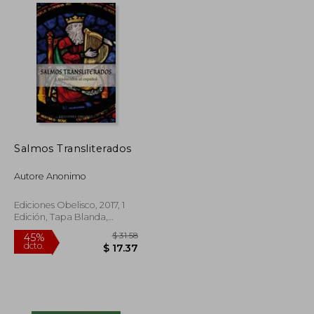
$ 63.39
$ 52.72
45%
dcto.
$ 38.03
$ 29.00
Salmos Transliterados
Autore Anonimo
Ediciones Obelisco, 2017, 1
Edición, Tapa Blanda,
Nuevo