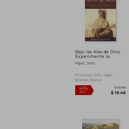
Bajo las Alas de Dios:
Experimente la
40%
Historia de rut en una
dcto.
$ 
Piper, John
Manera Distinta =
Under the Wings of
god
Portavoz, 2014, Tapa
Blanda, Nuevo