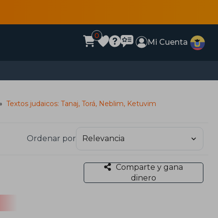
0
Mi Cuenta
Textos judaicos: Tanaj, Torá, Neblim, Ketuvim
Ordenar por
Comparte y gana
dinero