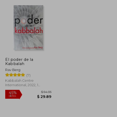
El poder de la
Kabbalah
Rav Berg
(7)
Kabbalah Centre
International, 2022, 1
Edición, Tapa Blanda,
Nuevo
$ 53.41
$ 54.35
45%