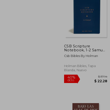
40%
dcto.
$ 
CSB Scripture
Notebook, 1-2 Samuel:
Read. Reflect.
Csb Bibles By Holman
Respond. (en Inglés)
Holman Bibles, Tapa
Blanda, Nuevo