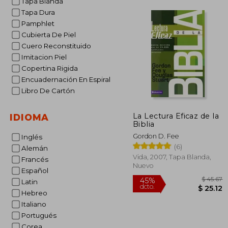
Tapa Blanda
Tapa Dura
Pamphlet
Cubierta De Piel
Cuero Reconstituido
Imitacion Piel
Copertina Rigida
Encuadernación En Espiral
Libro De Cartón
La Lectura Eficaz de la
IDIOMA
Biblia
Gordon D. Fee
Inglés
(6)
Alemán
Vida, 2007, Tapa Blanda,
Francés
Nuevo
Español
Latin
Hebreo
Italiano
Portugués
$
45%
Corea