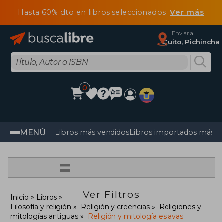
Hasta 60% dto en libros seleccionados
Ver más
Enviar a
Quito, Pichincha
0
MENÚ
Libros más vendidos
Libros importados más v
=
Ver Filtros
Inicio
Libros
Filosofía y religión
Religión y creencias
Religiones y
mitologías antiguas
Religión y mitología eslavas