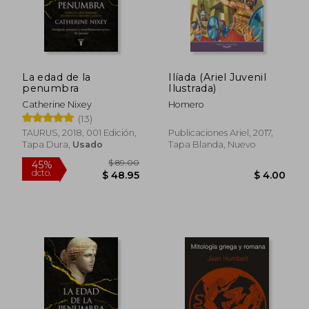
$ 35.84
$ 38.
45%
45%
dcto.
dcto.
$ 19.71
$ 21.
La edad de la
Ilíada (Ariel Juvenil
penumbra
Ilustrada)
Catherine Nixey
Homero
(13)
TAURUS, 2018, 001 Edición,
Publicaciones Ariel, 2017,
Tapa Dura,
Usado
Tapa Blanda, Nuevo