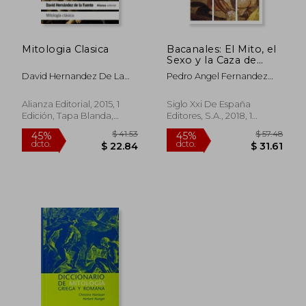
Mitologia Clasica
Bacanales: El Mito, el
Sexo y la Caza de
Brujas
David Hernandez De La
Pedro Angel Fernandez
Fuente
Vega
Alianza Editorial, 2015, 1
Siglo Xxi De España
Edición, Tapa Blanda,
Editores, S.A., 2018, 1
Nuevo
Edición, Tapa Blanda,
Nuevo
$ 38.50
$ 82.
45%
45%
dcto.
dcto.
$ 21.17
$ 45.