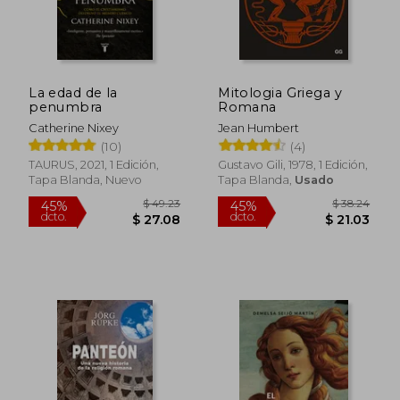
$ 89.00
45%
dcto.
$ 48.95
$ 4.
La edad de la
Mitologia Griega y
penumbra
Romana
Catherine Nixey
Jean Humbert
(10)
(4)
TAURUS, 2021, 1 Edición,
Gustavo Gili, 1978, 1 Edición,
Tapa Blanda, Nuevo
Tapa Blanda,
Usado