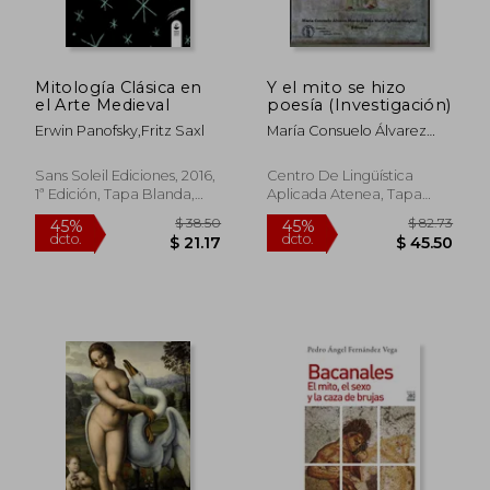
Mitología Clásica en
Y el mito se hizo
el Arte Medieval
poesía (Investigación)
Erwin Panofsky,Fritz Saxl
María Consuelo Álvarez
Morán
Sans Soleil Ediciones, 2016,
Centro De Lingüística
1ª Edición, Tapa Blanda,
Aplicada Atenea, Tapa
$ 55.76
$ 48.
45%
45%
Nuevo
Blanda, Nuevo
dcto.
dcto.
$ 30.67
$ 26.