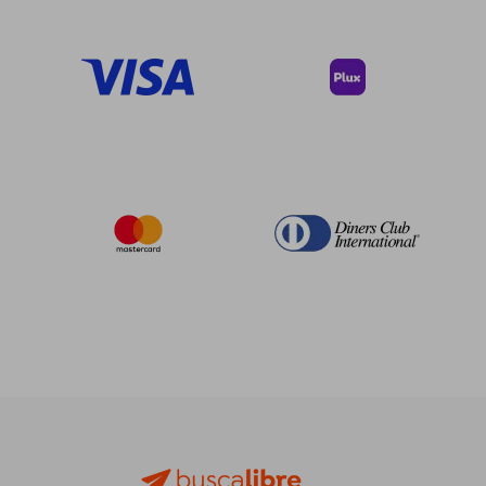
$ 99.90
45%
dcto.
$ 54.95