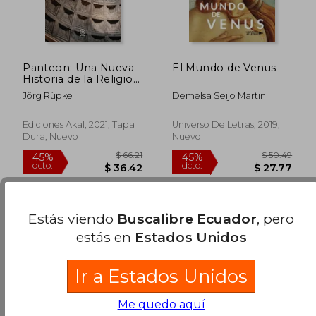
Panteon: Una Nueva
El Mundo de Venus
$ 49.23
$ 38.
45%
45%
Historia de la Religion
dcto.
dcto.
$ 27.08
$ 21.
Romana
Jörg Rüpke
Demelsa Seijo Martin
Ediciones Akal, 2021, Tapa
Universo De Letras, 2019,
Dura, Nuevo
Nuevo
Estás viendo
Buscalibre Ecuador
, pero
estás en
Estados Unidos
Ir a Estados Unidos
Me quedo aquí