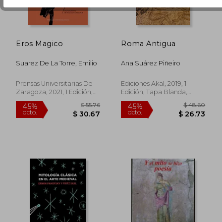
Eros Magico
Roma Antigua
Suarez De La Torre, Emilio
Ana Suárez Piñeiro
$ 66.21
$ 50.
45%
45%
dcto.
dcto.
$ 36.42
$ 27.
Prensas Universitarias De
Ediciones Akal, 2019, 1
Zaragoza, 2021, 1 Edición,
Edición, Tapa Blanda,
Tapa Blanda, Nuevo
Nuevo