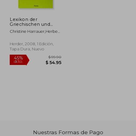
Lexikon der
Griechischen und
Römischen
Christine Harrauer,Herbert
Mythologie. Mit
Hunger
Hinweisen auf das
Fortwirken Antiker
Herder, 2008, 1 Edición,
Stoffe und Motive in
Tapa Dura, Nuevo
der Bildenden Kunst,
Literatur und Musik
des Abendlandes bis
zur Gegenwart
$ 41.53
$ 57.
45%
45%
dcto.
dcto.
$ 22.84
$ 31.
Nuestras Formas de Pago