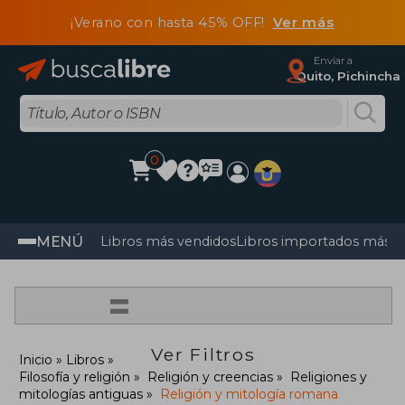
¡Verano con hasta 45% OFF!
Ver más
Enviar a
Quito, Pichincha
0
MENÚ
Libros más vendidos
Libros importados más v
=
Ver Filtros
Inicio
Libros
Filosofía y religión
Religión y creencias
Religiones y
mitologías antiguas
Religión y mitología romana