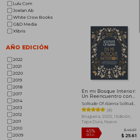
Lulu Com
Joelan Ab
White Crow Books
G&D Media
Xlibris
45%
AÑO EDICIÓN
dcto.
$ 
2022
2021
2020
2019
2018
En mi Bosque Interior:
2017
Un Reencuentro con
2014
la Espiritualidad
Solitude Of Alanna Solitude
Natural en la Vida
2013
Of Alanna
(8)
Moderna
2012
Bruguera, 2020, 1 Edición,
2011
Tapa Dura, Nuevo
2010
2009