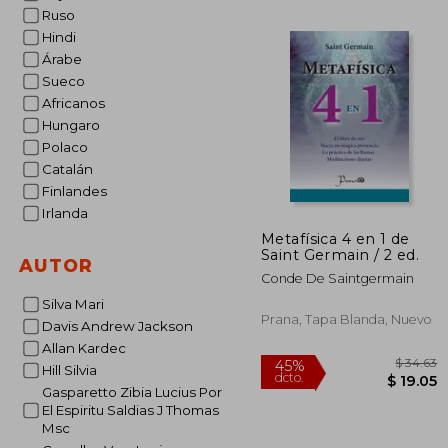
Ruso
$
Hindi
Árabe
Sueco
Africanos
Hungaro
Polaco
Catalán
Finlandes
Irlanda
Metafísica 4 en 1 de
Saint Germain / 2 ed.
AUTOR
Conde De Saintgermain
Silva Mari
Prana, Tapa Blanda, Nuevo
Davis Andrew Jackson
Allan Kardec
Hill Silvia
Gasparetto Zibia Lucius Por
El Espiritu Saldias J Thomas
Msc