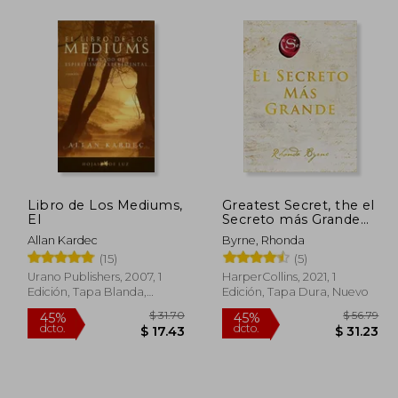
 34.63
$ 46.50
45%
45%
dcto.
dcto.
19.05
$ 25.57
Libro de Los Mediums,
Greatest Secret, the el
El
Secreto más Grande
(Spanish Edition) (The
Allan Kardec
Byrne, Rhonda
Secret)
(15)
(5)
Urano Publishers, 2007, 1
HarperCollins, 2021, 1
Edición, Tapa Blanda,
Edición, Tapa Dura, Nuevo
Nuevo