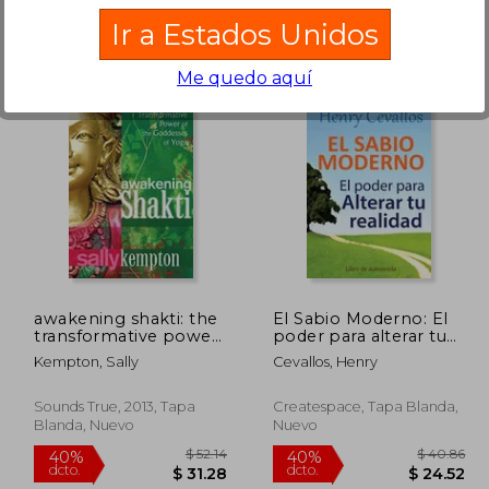
Ir a Estados Unidos
Me quedo aquí
$ 23.15
$ 33.23
45%
45%
dcto.
dcto.
12.73
$ 18.28
awakening shakti: the
El Sabio Moderno: El
transformative power
poder para alterar tu
of the goddesses of
realidad
Kempton, Sally
Cevallos, Henry
yoga (en Inglés)
Sounds True, 2013, Tapa
Createspace, Tapa Blanda,
Blanda, Nuevo
Nuevo