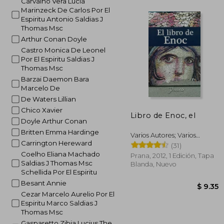
Carvalho Vera Lucia
Marinzeck De Carlos Por El
Espiritu Antonio Saldias J
$
Thomas Msc
45%
dcto.
$ 
Arthur Conan Doyle
Castro Monica De Leonel
Por El Espiritu Saldias J
Thomas Msc
Barzai Daemon Bara
Marcelo De
De Waters Lillian
Chico Xavier
Libro de Enoc, el
Doyle Arthur Conan
Britten Emma Hardinge
Varios Autores; Varios
Carrington Hereward
Autores
(31)
Coelho Eliana Machado
Prana, 2012, 1 Edición, Tapa
Saldias J Thomas Msc
Blanda, Nuevo
Schellida Por El Espiritu
Besant Annie
Cezar Marcelo Aurelio Por El
Espiritu Marco Saldias J
Thomas Msc
Gasparetto Zibia Lucius The