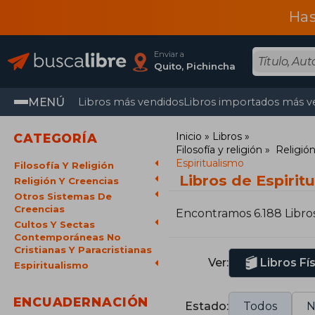
Has
Enviar a
Quito, Pichincha
MENÚ
Libros más vendidos
Libros importados más v
Inicio
Libros
CATEGORÍA
Filosofía y religión
Religión
Espiritualismo
Filosofía Y Religión
Libros de Espirit
Religión Y Creencias
Otros Sistemas De
Creencias
Encontramos 6.188 Libro
Cultos Y Sectas
Contemporáneas No
Cristianas Y Paracristianas
Ver:
Libros Fí
Espiritualismo
ENCUADERNACIÓN
Estado:
Todos
N