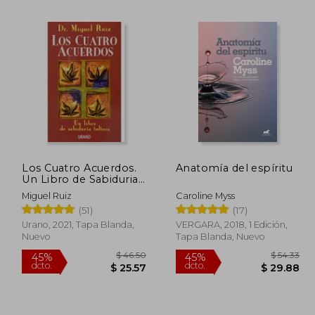
45%
dcto.
 17.10
$ 7.00
Los Cuatro Acuerdos.
Anatomía del espíritu
Un Libro de Sabiduria
Tolteca
Miguel Ruiz
Caroline Myss
(51)
(17)
Urano, 2021, Tapa Blanda,
VERGARA, 2018, 1 Edición,
Nuevo
Tapa Blanda, Nuevo