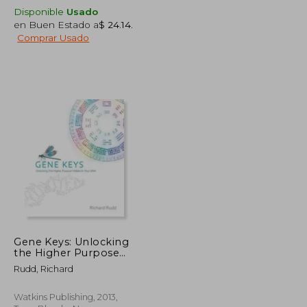
Disponible
Usado
en Buen Estado a
$ 24.14
.
Comprar Usado
$ 66.55
$ 45.85
45%
dcto.
$ 36.60
$ 25.22
Gene Keys: Unlocking
the Higher Purpose
Hidden in Your dna (en
Rudd, Richard
Inglés)
Watkins Publishing, 2013,