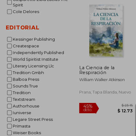
Spirit
Cole Delores
EDITORIAL
$
Kessinger Publishing
Createspace
Independently Published
World Spiritist Institute
Literary Licensing Llc
La Ciencia de la
Respiración
Tredition Gmbh
Balboa Press
William Walker Atkinson
Sounds True
Prana, Tapa Blanda, Nuevo
Tredition
Textstream
Authorhouse
Iuniverse
Legare Street Press
Primasta
Weiser Books