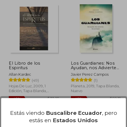
$ 31.70
45%
45%
dcto.
dcto.
 9.35
$ 17.43
El Libro de los
Los Guardianes: Nos
Espiritus
Ayudan, nos Advierten,
nos Protegen
Allan Kardec
Javier Perez Campos
(49)
(1)
Hojas De Luz, 2009, 1
Planeta, 2019, Tapa Blanda,
Edición, Tapa Blanda,
Nuevo
Nuevo
Estás viendo
Buscalibre Ecuador
, pero
Disponible
Usado
estás en
Estados Unidos
en Buen Estado a
$ 22.99
.
Comprar Usado