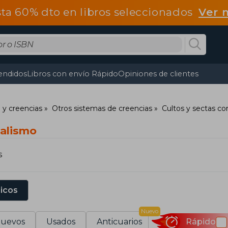
ta 60% dto en libros seleccionados
Ver 
endidos
Libros con envío Rápido
Opiniones de clientes
 y creencias
Otros sistemas de creencias
Cultos y sectas co
ualismo
s
sicos
Nuevo
uevos
Usados
Anticuarios
Rápido