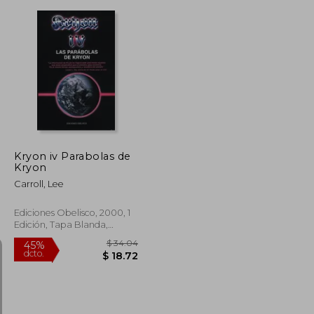
$ 56.79
$ 31.23
$ 16.63
Kryon iv Parabolas de
Kryon
Carroll, Lee
Ediciones Obelisco, 2000, 1
Edición, Tapa Blanda,
Nuevo