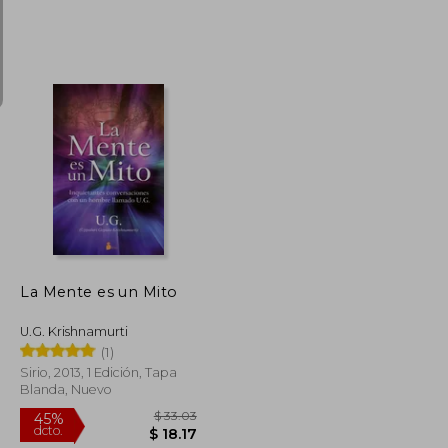
$ 50.18
$ 34.04
45%
dcto.
$ 27.60
$ 18.72
La Mente es un Mito
U.G. Krishnamurti
(1)
Sirio, 2013, 1 Edición, Tapa
Blanda, Nuevo