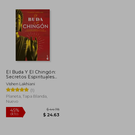
$ 35.37
$ 19.45
$ 15.71
El Buda Y El Chingón:
Secretos Espirituales
Para Alcanzar El Éxito
Vishen Lakhiani
En Tu Trabajo / The
(1)
Buddha and the
Badass
Planeta, Tapa Blanda,
Nuevo