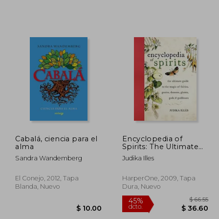
 46.57
$ 52.14
40%
40%
dcto.
dcto.
25.61
$ 31.28
Cabalá, ciencia para el
Encyclopedia of
alma
Spirits: The Ultimate
Guide to the Magic of
Sandra Wandemberg
Judika Illes
Fairies, Genies,
Demons, Ghosts, Gods
& Goddesses
El Conejo, 2012, Tapa
HarperOne, 2009, Tapa
(Witchcraft & Spells)
Blanda, Nuevo
Dura, Nuevo
(en Inglés)