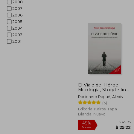
2008
2007
2006
2005
2004
2003
2001
$
45%
dcto.
$ 
El Viaje del Héroe:
Mitología, Storytelling
Y Transformación
Racionero Ragué, Alexis
Personal
(3)
Editorial Kairos, Tapa
Blanda, Nuevo