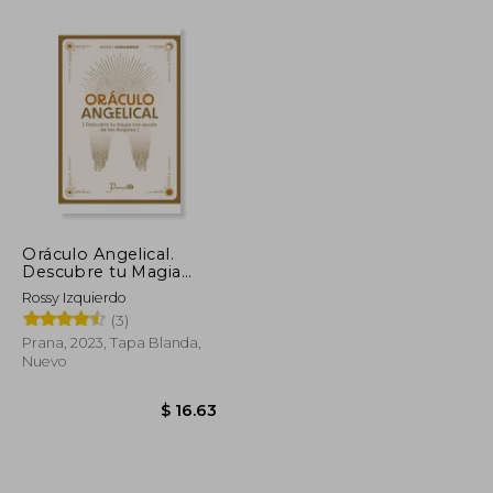
$ 54.33
$ 44.78
45%
dcto.
$ 29.88
$ 24.63
Oráculo Angelical.
Descubre tu Magia
con Ayuda de los
Rossy Izquierdo
Ángeles
(3)
Prana, 2023, Tapa Blanda,
Nuevo