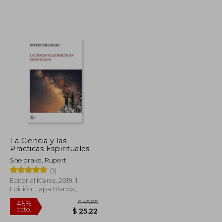
$ 40.86
$ 33.03
45%
dcto.
$ 24.52
$ 18.17
La Ciencia y las
Practicas Espirituales
Sheldrake, Rupert
(1)
Editorial Kairos, 2019, 1
Edición, Tapa Blanda,
Nuevo