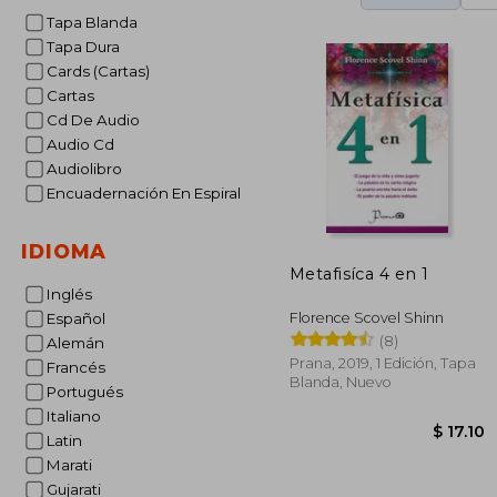
Tapa Blanda
Tapa Dura
Cards (Cartas)
Cartas
Cd De Audio
Audio Cd
Audiolibro
Encuadernación En Espiral
IDIOMA
Metafisíca 4 en 1
Inglés
Florence Scovel Shinn
Español
(8)
Alemán
Prana, 2019, 1 Edición, Tapa
Francés
Blanda, Nuevo
Portugués
Italiano
Latin
Marati
Gujarati