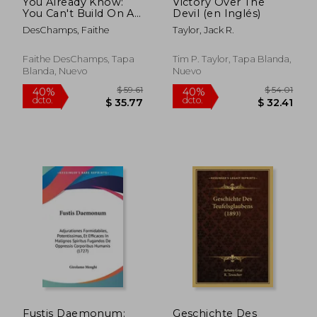
You Already Know:
Victory Over The
You Can't Build On A
Devil (en Inglés)
Demonic Foundation
DesChamps, Faithe
Taylor, Jack R.
(en Inglés)
Faithe DesChamps, Tapa
Tim P. Taylor, Tapa Blanda,
Blanda, Nuevo
Nuevo
$ 38.48
$ 61.
45%
40%
dcto.
dcto.
$ 21.17
$ 36.
Fustis Daemonum:
Geschichte Des