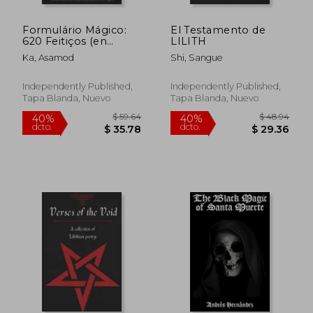
Formulário Mágico:
El Testamento de
620 Feitiços (en
LILITH
Portugués)
Ka, Asamod
Shi, Sangue
Independently Published,
Independently Published,
Tapa Blanda, Nuevo
Tapa Blanda, Nuevo
$ 67.57
$ 82.
45%
40%
dcto.
dcto.
$ 37.16
$ 49.