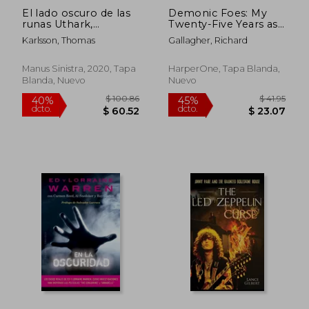
El lado oscuro de las
Demonic Foes: My
runas Uthark,
Twenty-Five Years as
adulruna, y la cábala
a Psychiatrist
Karlsson, Thomas
Gallagher, Richard
góthica
Investigating
Possessions, Diabolic
Attacks, and the
Manus Sinistra, 2020, Tapa
HarperOne, Tapa Blanda,
Paranormal (en
Blanda, Nuevo
Nuevo
Inglés)
$ 143.01
$ 55
45%
45%
dcto.
dcto.
$ 78.65
$ 30.