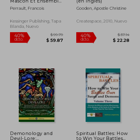
Mascon Et Ensemble
(en Inglés)
dcto.
dcto.
$ 35.77
$ 32.
La Demonologie
Perrault, Francois
Gooden, Apostle Christine
(1656) (en Francés)
Kessinger Publishing, Tapa
Createspace, 2010, Nuevo
Blanda, Nuevo
Demonology and
Spiritual Battles: How
Devil-Lore:
to Win Your Battles