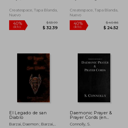
Createspace, Tapa Blanda,
Createspace, Tapa Blanda,
Nuevo
Nuevo
$ 50.24
$ 47.
40%
45%
dcto.
dcto.
$ 30.14
$ 26.
El Legado de san
Daemonic Prayer &
Diablo
Prayer Cords (en
Inglés)
Barzai, Daemon ; Barzai,
Connolly, S.