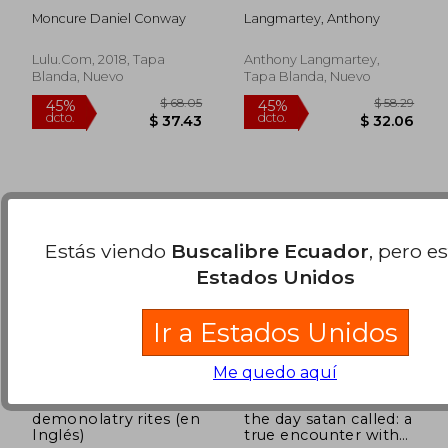
Descriptions of
Over Satan and
Moncure Daniel Conway
Langmartey, Anthony
Demonic Beasts,
Demons (en Inglés)
$ 112.80
$ 105.
45%
40%
Serpents and Devils
dcto.
dcto.
$ 62.04
$ 63.
in Myths and
Lulu.Com, 2018, Tapa
Anthony Langmartey,
Folklore, and in
Blanda, Nuevo
Tapa Blanda, Nuevo
Christianity, Judaism
and Eastern Religions
- Volumes i and ii -
Complete (en Inglés)
Estás viendo
Buscalibre Ecuador
, pero e
Estados Unidos
Ir a Estados Unidos
Me quedo aquí
demonolatry rites (en
the day satan called: a
Inglés)
true encounter with