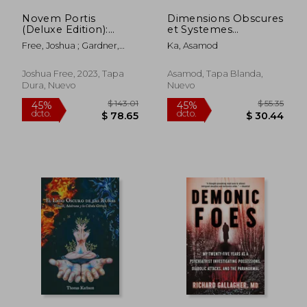
Novem Portis
Dimensions Obscures
(Deluxe Edition):
et Systemes
Necronomicon
Magiques (en
Free, Joshua ; Gardner,
Ka, Asamod
Revelations, Nine
Francés)
Rowen
Gates of the Kingdom
of Shadows and
Joshua Free, 2023, Tapa
Asamod, Tapa Blanda,
Crossing to the Abyss
Dura, Nuevo
Nuevo
(en Inglés)
$ 38.39
$ 56
40%
45%
dcto.
dcto.
$ 23.03
$ 30.