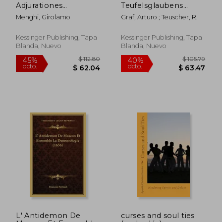
Adjurationes
Teufelsglaubens
Formidabiles,
(1893) (en Alemán)
Menghi, Girolamo
Graf, Arturo ; Teuscher, R.
Potentissimas, Et
Efficaces In Malignos
Spiritus Fugandos De
Kessinger Publishing, Tapa
Kessinger Publishing, Tapa
Oppressis Corporibus
Blanda, Nuevo
Blanda, Nuevo
Humanis ( (en Latin)
L' Antidemon De
curses and soul ties
$ 59.61
$ 54.
40%
40%