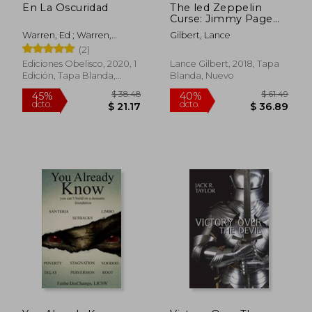
En La Oscuridad
The led Zeppelin
Curse: Jimmy Page
and the Haunted
Warren, Ed ; Warren,
Gilbert, Lance
Boleskine House (en
Lorraine
(2)
Inglés)
Ediciones Obelisco, 2020, 1
Lance Gilbert, 2018, Tapa
Edición, Tapa Blanda,
Blanda, Nuevo
Nuevo
$ 100.86
$ 41
40%
45%
dcto.
dcto.
$ 60.52
$ 23.