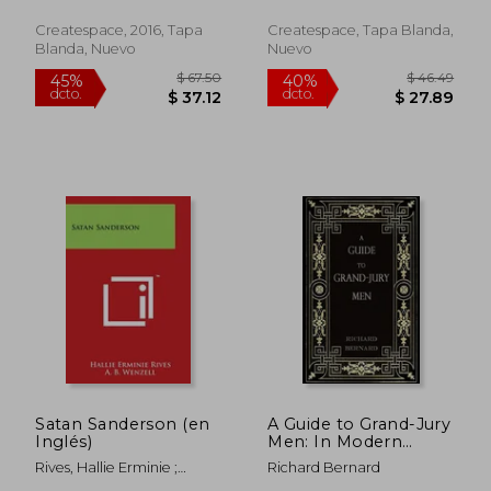
Daemon
Createspace, 2016, Tapa
Createspace, Tapa Blanda,
Blanda, Nuevo
Nuevo
$ 45.36
$ 42.
45%
40%
dcto.
dcto.
$ 24.95
$ 25.
Satan Sanderson (en
A Guide to Grand-Jury
Inglés)
Men: In Modern
English
Rives, Hallie Erminie ;
Richard Bernard
Wenzell, A. B.