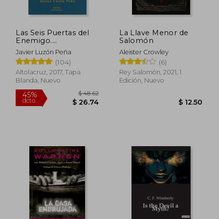
Las Seis Puertas del
La Llave Menor de
$ 39.90
$ 51
45%
40%
Enemigo.
Salomón
dcto.
dcto.
$ 21.94
$ 30.
Experiencias de un
Javier Luzón Peña
Aleister Crowley
Exorcista
(104)
(6)
Altolacruz, 2017, Tapa
Rey Salomón, 2021, 1
Blanda, Nuevo
Edición, Nuevo