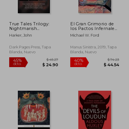
dcto.
dcto.
$ 20.40
$ 32.
True Tales Trilogy:
El Gran Grimorio de
Nightmarish
los Pactos Infernales
Accounts of
Teúrgia Goética
Harker, John
Michael W. Ford
Paranormal Activity
(en Inglés)
Dark Pages Press, Tapa
Manus Sinistra, 2019, Tapa
Blanda, Nuevo
Blanda, Nuevo