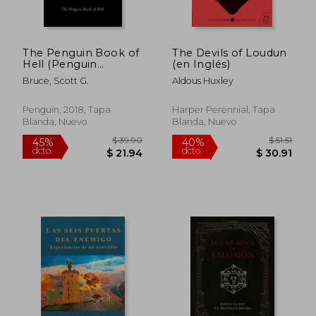
$ 45.27
$ 74.
45%
40%
dcto.
dcto.
$ 24.90
$ 44.
The Penguin Book of
The Devils of Loudun
Hell (Penguin
(en Inglés)
Classics) (en Inglés)
Bruce, Scott G.
Aldous Huxley
Penguin, 2018, Tapa
Harper Perennial, Tapa
Blanda, Nuevo
Blanda, Nuevo