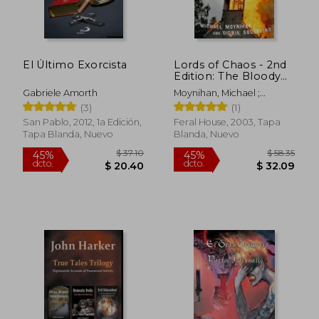
El Último Exorcista
Lords of Chaos - 2nd
Edition: The Bloody
Rise of the Satanic
Gabriele Amorth
Moynihan, Michael ;
Metal Underground
Soderlind, Didrik
(3)
(1)
(Extreme Metal) (en
Inglés)
San Pablo, 2012, 1a Edición,
Feral House, 2003, Tapa
Tapa Blanda, Nuevo
Blanda, Nuevo
$ 37.10
$ 58.
45%
45%