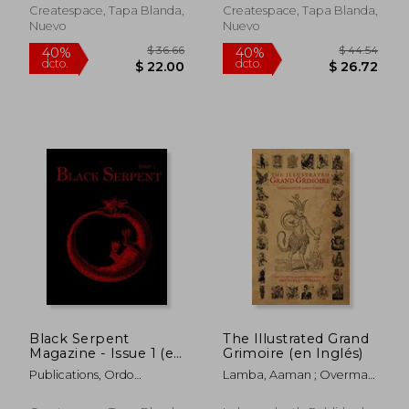
Createspace, Tapa Blanda,
Createspace, Tapa Blanda,
Nuevo
Nuevo
$ 67.50
$ 46.
45%
40%
dcto.
dcto.
$ 37.12
$ 27.
Black Serpent
The Illustrated Grand
Magazine - Issue 1 (en
Grimoire (en Inglés)
Inglés)
Publications, Ordo
Lamba, Aaman ; Overman,
Flammeus Serpens
Arundell