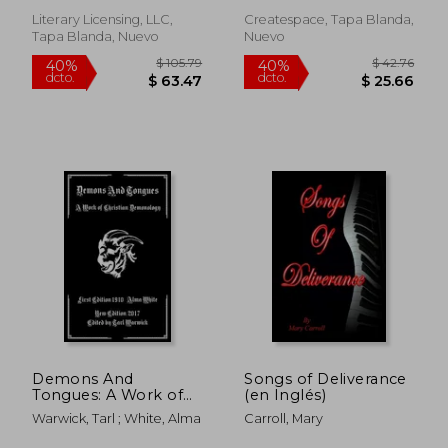
Literary Licensing, LLC,
Createspace, Tapa Blanda,
Tapa Blanda, Nuevo
Nuevo
$ 53.99
$ 40.
40%
40%
dcto.
dcto.
$ 32.39
$ 24.
Demons And
Songs of Deliverance
Tongues: A Work of
(en Inglés)
Christian
Warwick, Tarl ; White, Alma
Carroll, Mary
Demonology (en
Inglés)