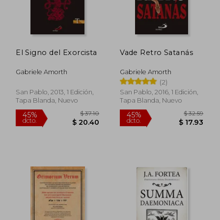
El Signo del Exorcista
Vade Retro Satanás
Gabriele Amorth
Gabriele Amorth
(2)
San Pablo, 2013, 1 Edición,
San Pablo, 2016, 1 Edición,
Tapa Blanda, Nuevo
Tapa Blanda, Nuevo
$ 37.10
$ 32.
45%
45%
dcto.
dcto.
$ 20.40
$ 17.