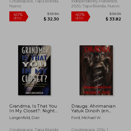
Createspace, Tapa Blanda,
Independently Published,
Nuevo
2020, Tapa Blanda, Nuevo
$ 105.79
$ 42.
40%
40%
dcto.
dcto.
$ 63.47
$ 25.
Grandma, Is That You
Drauga: Ahrimanian
In My Closet?: Night
Yatuk Dinoih (en
Terrors, Shadows,
Inglés)
Langenfeld, Dan
Ford, Michael W.
Voices, Visitations,
Secret Friends (en
Inglés)
Createspace, Tapa Blanda,
Createspace, 2014, 1