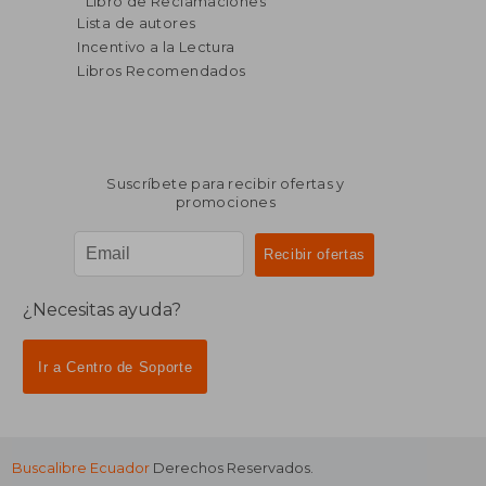
Libro de Reclamaciones
dcto.
dcto.
$ 33.52
$ 41.
Lista de autores
Incentivo a la Lectura
Libros Recomendados
Suscríbete para recibir ofertas y
promociones
¿Necesitas ayuda?
Ir a Centro de Soporte
Buscalibre Ecuador
Derechos Reservados.