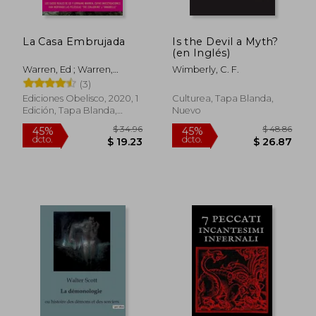
La Casa Embrujada
Is the Devil a Myth?
(en Inglés)
Warren, Ed ; Warren,
Wimberly, C. F.
$ 48.62
45%
Lorraine
(3)
dcto.
$ 26.74
$ 12.
Ediciones Obelisco, 2020, 1
Culturea, Tapa Blanda,
Edición, Tapa Blanda,
Nuevo
Nuevo