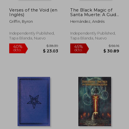
Verses of the Void (en
The Black Magic of
Inglés)
Santa Muerte: A Guide
to the Spells, Rituals,
Griffin, Byron
Hernández, Andrés
and Offerings of Holy
Death (en Inglés)
Independently Published,
Independently Published,
Tapa Blanda, Nuevo
Tapa Blanda, Nuevo
$ 59.64
$ 48.
40%
40%
dcto.
dcto.
$ 35.78
$ 29.