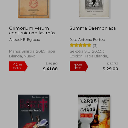
Grimorium Verum
Summa Daemoniaca
conteniendo las más
reconocidas claves de
Alibeck El Egipcio
Jose Antonio Fortea
Salomón donde se
(3)
exhiben de inmediato
los secretos naturales
Manus Sinistra, 2019, Tapa
Sekotia S.L., 2022, 3
y sobrenaturales más
Blanda, Nuevo
Edición, Tapa Blanda,
ocultos
Nuevo
$ 69.80
$ 52.
40%
45%
dcto.
dcto.
$ 41.88
$ 29.