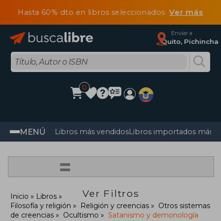
Hasta 60% dto en libros seleccionados
Ver más
Enviar a
Quito, Pichincha
0
MENÚ
Libros más vendidos
Libros importados más v
=
Ver Filtros
Inicio
Libros
Filosofía y religión
Religión y creencias
Otros sistemas
de creencias
Ocultismo
Satanismo y demonología