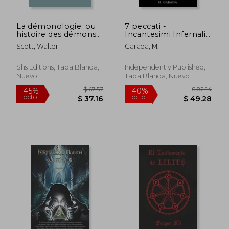
La démonologie: ou
7 peccati -
histoire des démons
Incantesimi Infernali:
et des sorciers (en
trasforma le tue
Scott, Walter
Garada, M.
Francés)
debolezze nella più
potente arma magica
(en Italiano)
Shs Editions, Tapa Blanda,
Independently Published,
Nuevo
Tapa Blanda, Nuevo
$ 34.96
$ 48.
45%
45%
dcto.
dcto.
$ 19.23
$ 26.