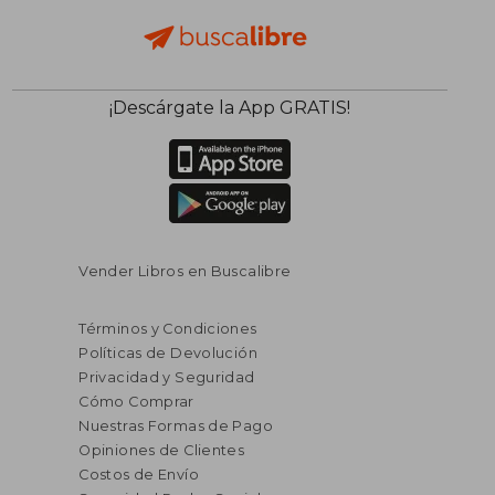
$ 90.16
$ 107.
40%
45%
¡Descárgate la App GRATIS!
dcto.
dcto.
$ 54.09
$ 59.
Vender Libros en Buscalibre
Términos y Condiciones
Políticas de Devolución
Privacidad y Seguridad
Cómo Comprar
Nuestras Formas de Pago
Opiniones de Clientes
Costos de Envío