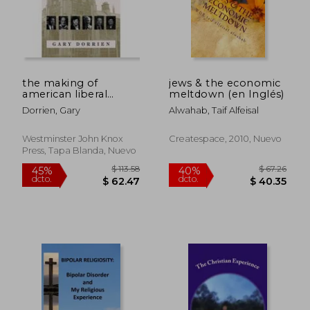
$ 88.99
$ 36.
40%
45%
dcto.
dcto.
$ 53.40
$ 19.
the making of
jews & the economic
american liberal
meltdown (en Inglés)
theology,crisis, irony,
Dorrien, Gary
Alwahab, Taif Alfeisal
and postmodernity,
1950-2005 (en Inglés)
Westminster John Knox
Createspace, 2010, Nuevo
Press, Tapa Blanda, Nuevo