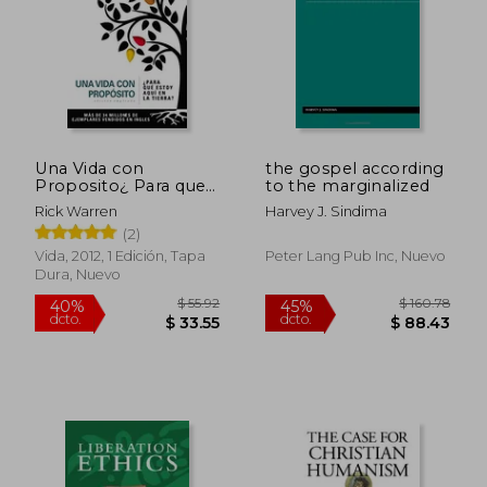
Una Vida con
the gospel according
Proposito¿ Para que
to the marginalized
Estoy Aqui en la
Rick Warren
Harvey J. Sindima
Tierra?
(2)
Vida, 2012, 1 Edición, Tapa
Peter Lang Pub Inc, Nuevo
Dura, Nuevo
$ 55.92
$ 160.
40%
45%
dcto.
dcto.
$ 33.55
$ 88.