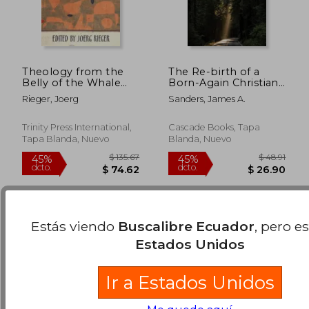
Theology from the
The Re-birth of a
Belly of the Whale
Born-Again Christian
(en Inglés)
(en Inglés)
Rieger, Joerg
Sanders, James A.
$ 113.58
$ 67.
45%
40%
Trinity Press International,
Cascade Books, Tapa
dcto.
dcto.
$ 62.47
$ 40.
Tapa Blanda, Nuevo
Blanda, Nuevo
Estás viendo
Buscalibre Ecuador
, pero e
Estados Unidos
Ir a Estados Unidos