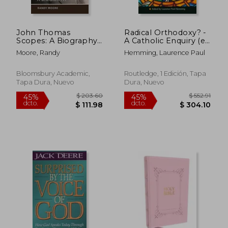
John Thomas
Radical Orthodoxy? -
Scopes: A Biography
A Catholic Enquiry (en
(en Inglés)
Inglés)
Moore, Randy
Hemming, Laurence Paul
Bloomsbury Academic,
Routledge, 1 Edición, Tapa
Tapa Dura, Nuevo
Dura, Nuevo
$ 126.86
$ 45.
45%
45%
dcto.
dcto.
$ 69.77
$ 25.