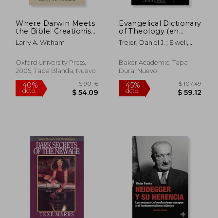
Where Darwin Meets
Evangelical Dictionary
the Bible: Creationists
of Theology (en
and Evolutionists in
Inglés)
Larry A. Witham
Treier, Daniel J. ; Elwell,
America (en Inglés)
Walter A.
Oxford University Press,
Baker Academic, Tapa
2005, Tapa Blanda, Nuevo
Dura, Nuevo