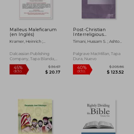
Malleus Maleficarum
Post-Christian
(en Inglés)
Interreligious
Liberation Theology
Kramer, Heinrich ;
Timani, Hussam S. ; Ashton,
(en Inglés)
Summer, Montague
Loye Sekihata
Dalcassian Publishing
Palgrave MacMillan, Tapa
Company, Tapa Blanda,
Dura, Nuevo
$ 54.51
$ 97
45%
45%
Nuevo
dcto.
dcto.
$ 29.98
$ 53.