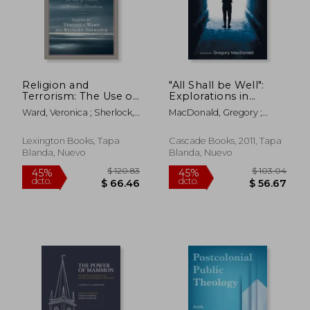
$ 53.01
$ 213.
45%
40%
dcto.
dcto.
$ 29.15
$ 128.
Religion and
"All Shall be Well":
Terrorism: The Use of
Explorations in
Violence in
Universal Salvation
Ward, Veronica ; Sherlock,
MacDonald, Gregory ;
Abrahamic
and Christian
Richard ; Aran, Gideon
Parry, Robin A.
Monotheism (en
Theology, From
Inglés)
Origen to Moltmann
Lexington Books, Tapa
Cascade Books, 2011, Tapa
(en Inglés)
Blanda, Nuevo
Blanda, Nuevo