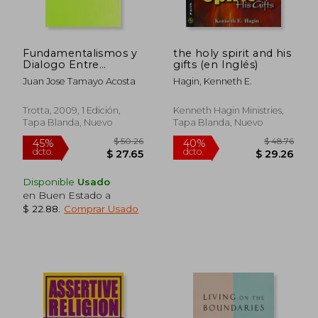
Fundamentalismos y
the holy spirit and his
Dialogo Entre
gifts (en Inglés)
Religiones
Juan Jose Tamayo Acosta
Hagin, Kenneth E.
Trotta, 2009, 1 Edición,
Kenneth Hagin Ministries,
Tapa Blanda, Nuevo
Tapa Blanda, Nuevo
Disponible
Usado
en Buen Estado a
$ 22.88
.
Comprar Usado
$ 60.53
$ 91
45%
45%
dcto.
dcto.
$ 33.29
$ 50.