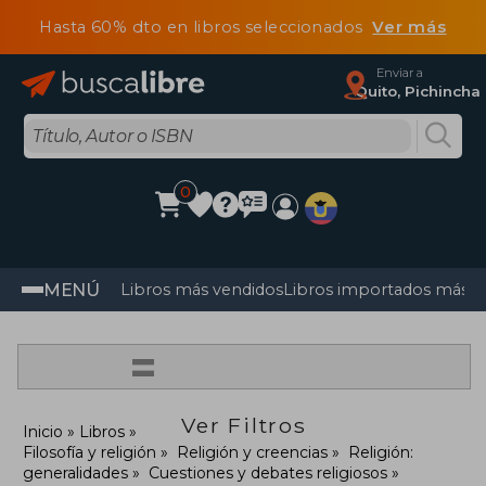
Hasta 60% dto en libros seleccionados
Ver más
Enviar a
Quito, Pichincha
0
MENÚ
Libros más vendidos
Libros importados más v
=
Ver Filtros
Inicio
Libros
Filosofía y religión
Religión y creencias
Religión:
generalidades
Cuestiones y debates religiosos