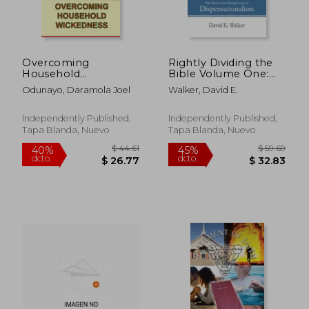
Overcoming
Rightly Dividing the
Household
Bible Volume One:
Wickedness (en
The Basics and
Odunayo, Daramola Joel
Walker, David E.
Inglés)
Background of
Dispensationalism
(en Inglés)
Independently Published,
Independently Published,
Tapa Blanda, Nuevo
Tapa Blanda, Nuevo
$ 36.67
$ 205.
45%
40%
dcto.
dcto.
$ 20.17
$ 123.