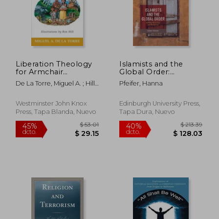
$ 285.72
$ 250.
45%
45%
dcto.
dcto.
$ 157.15
$ 137.
Liberation Theology
Islamists and the
for Armchair
Global Order:
Theologians (en
Between Resistance
De La Torre, Miguel A. ; Hill,
Pfeifer, Hanna
Inglés)
and Recognition (en
Ron
Inglés)
Westminster John Knox
Edinburgh University Press,
Press, Tapa Blanda, Nuevo
Tapa Dura, Nuevo