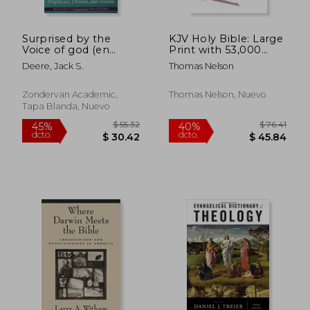
Surprised by the
KJV Holy Bible: Large
Voice of god (en
Print with 53,000
Inglés)
Center-Column Cross
Deere, Jack S.
Thomas Nelson
References, Pink
Leathersoft, Red
Letter, Comfort Print:
Zondervan Academic,
Thomas Nelson, Nuevo
King James Version
Tapa Blanda, Nuevo
(en Inglés)
$ 55.89
$ 40.
40%
45%
dcto.
dcto.
$ 33.53
$ 22.