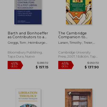
$ 73.46
$ 64.
40%
45%
dcto.
dcto.
$ 44.08
$ 35.
Barth and Bonhoeffer
The Cambridge
as Contributors to a
Companion to
Post-Liberal
Evangelical Theology
Greggs, Tom ; Heimburger,
Larsen, Timothy ; Treier,
Ecclesiology: Essays
Hardback
Robert W.
Daniel J.
of Hope for a Fallen
(Cambridge
and Complex World
Companions to
Bloomsbury Publishing,
Cambridge University
(en Inglés)
Religion) (en Inglés)
Tapa Dura, Nuevo
Press, 2007, 1 Edición, Tapa
Dura, Nuevo