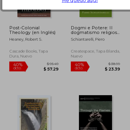
Me quedo aquí
Post-Colonial
Dogmi e Potere: Il
Theology (en Inglés)
dogmatismo religioso
è incompatibile con
Heaney, Robert S.
Schiantarelli, Piero
la convivenza civile e
pacifica (en Italiano)
Cascade Books, Tapa
Createspace, Tapa Blanda,
Dura, Nuevo
Nuevo
$ 44.61
$ 54.
40%
40%
dcto.
dcto.
$ 26.77
$ 32.