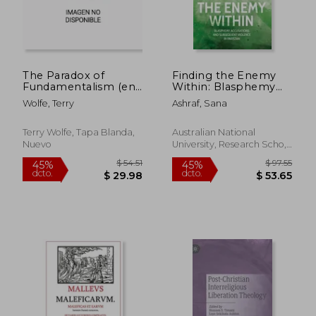
The Paradox of
Finding the Enemy
Fundamentalism (en
Within: Blasphemy
Inglés)
Accusations and
Wolfe, Terry
Ashraf, Sana
Subsequent Violence
$ 175.35
$ 68.
45%
45%
in Pakistan (en Inglés)
dcto.
dcto.
$ 96.44
$ 37.
Terry Wolfe, Tapa Blanda,
Australian National
Nuevo
University, Research Scho,
Tapa Blanda, Nuevo