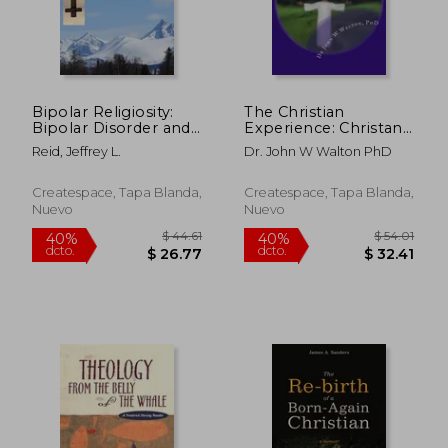
Bipolar Religiosity:
The Christian
Bipolar Disorder and
Experience: Christan
$ 64.79
$ 108.
45%
45%
My Religious
is as Christian does
dcto.
dcto.
$ 35.63
$ 59.
Reid, Jeffrey L.
Dr. John W Walton PhD
Experience (en
Inglés)
Createspace, Tapa Blanda,
Createspace, Tapa Blanda,
Nuevo
Nuevo