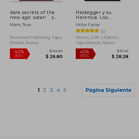
$ 203.60
$ 552
45%
45%
dcto.
dcto.
$ 111.98
$ 304.
dark secrets of the
Heidegger y su
new age: satan ` s
Herencia: Los
plan for a one world
Neonazis, el
Marrs, Texe
Victor Farias
religion (en Inglés)
Neofascismo
(2)
Europeo y el
Fundamentalismo
Rivercrest Publishing, Tapa
Tecnos, 2019, 2 Edición,
Islamico
Blanda, Nuevo
Tapa Blanda, Nuevo
1
2
3
4
5
Página Siguiente