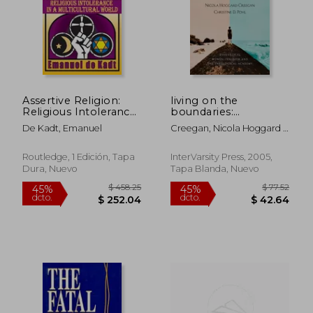
Assertive Religion:
living on the
Religious Intolerance
boundaries:
in a Multicultural
evangelical women,
De Kadt, Emanuel
Creegan, Nicola Hoggard ;
World (en Inglés)
feminism and the
Pohl, Christine D.
theological academy
(en Inglés)
Routledge, 1 Edición, Tapa
InterVarsity Press, 2005,
Dura, Nuevo
Tapa Blanda, Nuevo
$ 50.26
$ 48.
45%
40%
dcto.
dcto.
$ 27.65
$ 29.