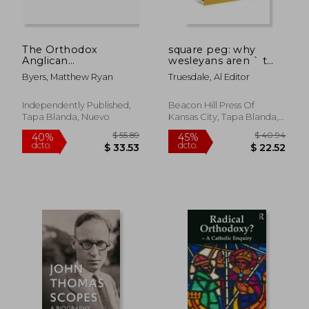
The Orthodox
square peg: why
Anglican
wesleyans aren ` t
Understanding of
fundamentalists (en
Byers, Matthew Ryan
Truesdale, Al Editor
Homosexuality and
Inglés)
Female Ordination
(en Inglés)
Independently Published,
Beacon Hill Press Of
Tapa Blanda, Nuevo
Kansas City, Tapa Blanda,
Nuevo
$ 63.29
$ 67.
40%
45%
dcto.
dcto.
$ 37.97
$ 37.