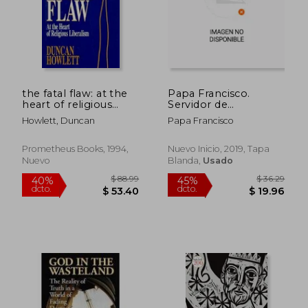
the fatal flaw: at the
Papa Francisco.
heart of religious
Servidor de
liberalism (en Inglés)
Esperanza Marruecos
Howlett, Duncan
Papa Francisco
2019
Prometheus Books, 1994,
Nuevo Inicio, 2019, Tapa
Nuevo
Blanda,
Usado