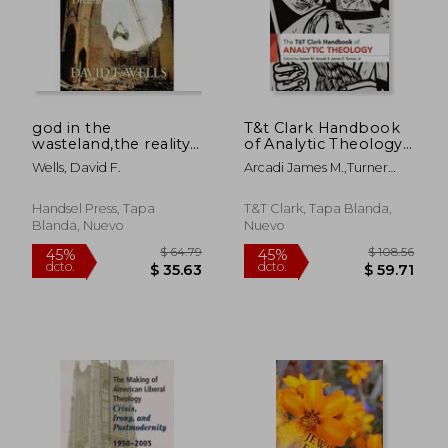
$ 458.25
$ 77.
45%
45%
dcto.
dcto.
$ 252.04
$ 42.
god in the
T&t Clark Handbook
wasteland,the reality
of Analytic Theology
of truth in a world of
(T&T Clark
Wells, David F.
Arcadi James M.,Turner
fading dreams (en
Handbooks) (en
James T.
Inglés)
Inglés)
Handsel Press, Tapa
T&T Clark, Tapa Blanda,
Blanda, Nuevo
Nuevo