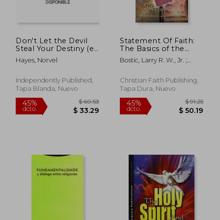
Don't Let the Devil
Statement Of Faith:
Steal Your Destiny (en
The Basics of the
Inglés)
Bible (en Inglés)
Hayes, Norvel
Bostic, Larry R. W., Jr. ;
Bostic, Cristy D.
Independently Published,
Christian Faith Publishing,
Tapa Blanda, Nuevo
Tapa Dura, Nuevo
$ 44.61
$ 59.
40%
45%
dcto.
dcto.
$ 26.77
$ 32.