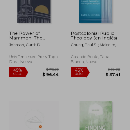
The Power of
Postcolonial Public
$ 120.83
$ 103.
45%
45%
Mammon: The
Theology (en Inglés)
dcto.
dcto.
$ 66.46
$ 56.
Market,
Johnson, Curtis D.
Chung, Paul S. ; Malcolm,
Secularization, and
Lois
New York Baptists,
1790-1922 (en Inglés)
Univ Tennessee Press, Tapa
Cascade Books, Tapa
Dura, Nuevo
Blanda, Nuevo