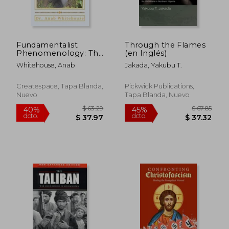
Fundamentalist
Through the Flames
Phenomenology: The
(en Inglés)
Springs of Terrorism
Whitehouse, Anab
Jakada, Yakubu T.
(en Inglés)
Createspace, Tapa Blanda,
Pickwick Publications,
Nuevo
Tapa Blanda, Nuevo
$ 135.67
$ 48.
45%
45%
dcto.
dcto.
$ 74.62
$ 26.