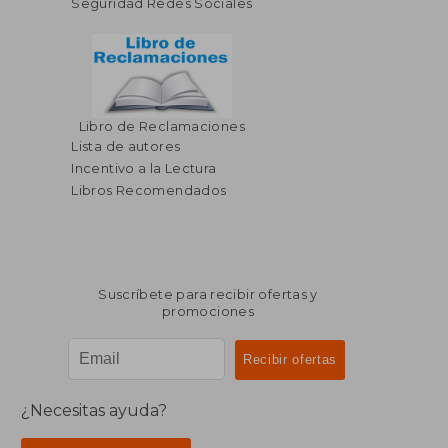
Seguridad Redes Sociales
Libro de Reclamaciones
$ 44.66
$ 51
40%
45%
Lista de autores
dcto.
dcto.
$ 26.80
$ 28.
Incentivo a la Lectura
Libros Recomendados
Suscríbete para recibir ofertas y
promociones
¿Necesitas ayuda?