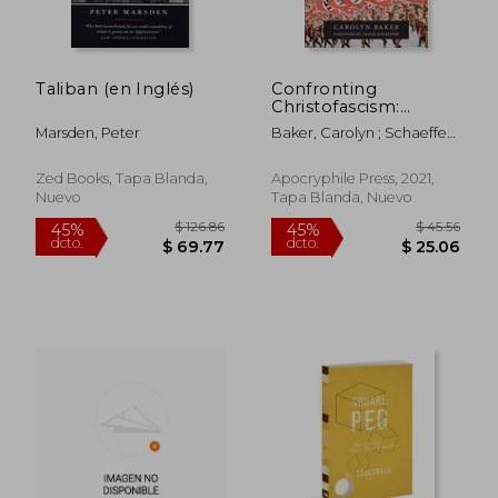
Taliban (en Inglés)
Confronting
Christofascism:
Healing the
Marsden, Peter
Baker, Carolyn ; Schaeffer,
Evangelical Wound
Frank
(en Inglés)
Zed Books, Tapa Blanda,
Apocryphile Press, 2021,
Nuevo
Tapa Blanda, Nuevo
$ 95.49
$ 38.
40%
40%
dcto.
dcto.
$ 57.29
$ 23.