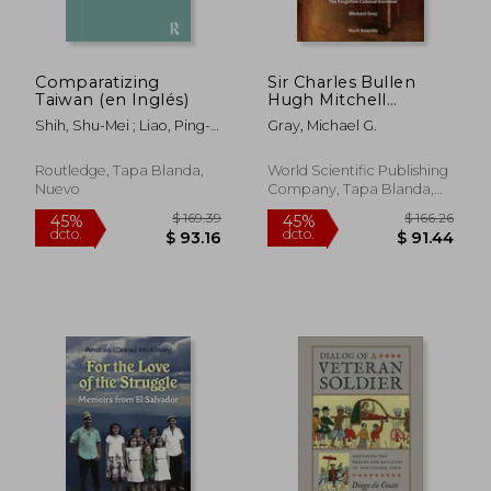
Comparatizing
Sir Charles Bullen
Taiwan (en Inglés)
Hugh Mitchell
G.C.M.G.: 1836 to 1899
Shih, Shu-Mei ; Liao, Ping-
Gray, Michael G.
- The Forgotten
Hui
Colonial Governor
(en Inglés)
Routledge, Tapa Blanda,
World Scientific Publishing
Nuevo
Company, Tapa Blanda,
Nuevo
$ 51.44
$ 75.
45%
45%
dcto.
dcto.
$ 28.29
$ 41.