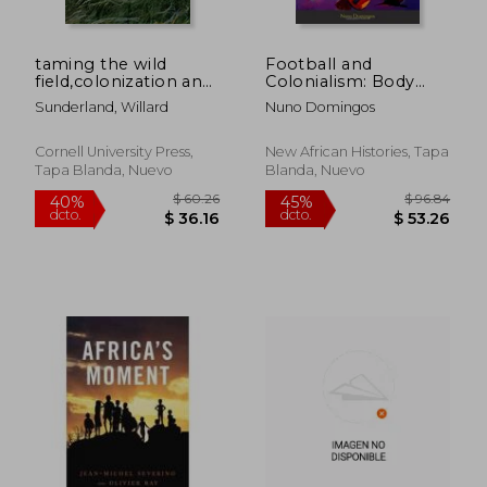
taming the wild
Football and
field,colonization and
Colonialism: Body
empire on the
and Popular Culture
Sunderland, Willard
Nuno Domingos
russian steppe (en
in Urban
Inglés)
Mozambique (New
African Histories)
Cornell University Press,
New African Histories, Tapa
Tapa Blanda, Nuevo
Blanda, Nuevo
$ 70.36
$ 54
45%
40%
dcto.
dcto.
$ 38.70
$ 32.