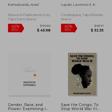
Bible in the Twenty-
Nyerere Senghor (en
Kamudzandu, Israel
Lupalo, Lawrence E. K.
First-Century Global
Inglés)
South (en Inglés)
Resource Publications (CA),
Createspace, Tapa Blanda,
Tapa Dura, Nuevo
Nuevo
$ 82.50
$ 66.
45%
45%
dcto.
dcto.
$ 45.38
$ 36.
Gender, Race, and
Save the Congo, To
Power: Examining IR
Stop World War III