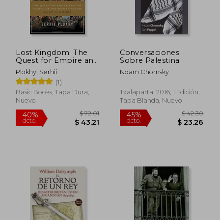
Lost Kingdom: The
Conversaciones
Quest for Empire and
Sobre Palestina
the Making of the
Plokhy, Serhii
Noam Chomsky
Russian Nation (en
(1)
Inglés)
$ 33.00
$ 33.
Basic Books, Tapa Dura,
Txalaparta, 2016, 1 Edición,
Nuevo
Tapa Blanda, Nuevo