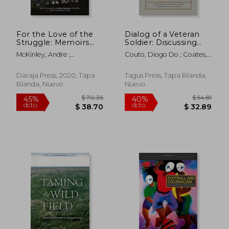
For the Love of the
Dialog of a Veteran
Struggle: Memoirs
Soldier: Discussing
From el Salvador (en
the Frauds and
McKinley, Andre ;
Couto, Diogo Do ; Coates,
Inglés)
Realities of
Clements, Charlie
Timothy ; Pearson, M. N.
Portuguese India (en
Inglés)
Daraja Press, 2020, Tapa
Tagus Press, Tapa Blanda,
Blanda, Nuevo
Nuevo
$ 169.39
$ 166.
45%
45%
dcto.
dcto.
$ 93.16
$ 91.