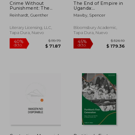
Crime Without
The End of Empire in
Punishment: The
Uganda:
Secret Soviet Terror
Decolonization and
Reinhardt, Guenther
Mawby, Spencer
Against America (en
Institutional Conflict,
Inglés)
1945-79 (en Inglés)
Literary Licensing, LLC,
Bloomsbury Academic,
Tapa Dura, Nuevo
Tapa Dura, Nuevo
$ 93.79
$ 99.
40%
40%
dcto.
dcto.
$ 56.27
$ 59.