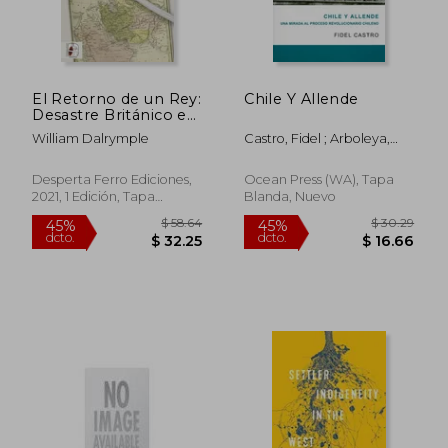
El Retorno de un Rey:
Chile Y Allende
Desastre Británico en
Afganistán 1839-1842
William Dalrymple
Castro, Fidel ; Arboleya,
(Otros Títulos)
Jesús
Desperta Ferro Ediciones,
Ocean Press (WA), Tapa
2021, 1 Edición, Tapa
Blanda, Nuevo
$ 72.01
$ 42.
40%
45%
Blanda, Nuevo
dcto.
dcto.
$ 43.21
$ 23.