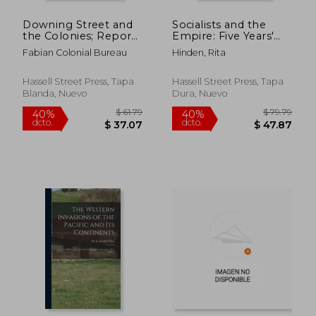
Downing Street and
Socialists and the
$ 150.69
$ 57.
40%
40%
the Colonies; Report
Empire: Five Years'
dcto.
dcto.
$ 90.41
$ 34.
Submitted to the
Work of TheFabian
Fabian Colonial Bureau
Hinden, Rita
Fabian Colonial
Colonial Bureau (en
Bureau (en Inglés)
Inglés)
Hassell Street Press, Tapa
Hassell Street Press, Tapa
Blanda, Nuevo
Dura, Nuevo