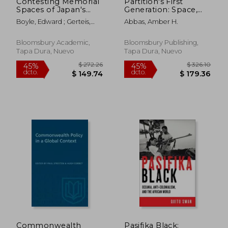
Contesting Memorial
Partition's First
Spaces of Japan's
Generation: Space,
Empire (en Inglés)
Place, and Identity in
Boyle, Edward ; Gerteis,
Abbas, Amber H.
Muslim South Asia
Christopher ; Ivings, Steven
(en Inglés)
Bloomsbury Academic,
Bloomsbury Publishing,
Tapa Dura, Nuevo
Tapa Dura, Nuevo
$ 54.01
$ 89.
40%
40%
dcto.
dcto.
$ 32.41
$ 53.
Commonwealth
Pasifika Black: