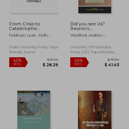
From Crisis to
Did you see Us?
Catastrophe:
Reunion,
Lineages of the
Remembrance, and
Feldman, Leah ; Mufti,
Woolford, Andrew ;
Global New Right (en
Reclamation at an
Aamir R.
Survivors Of The Assiniboia
Inglés)
Urban Indian
Indian Resid
Residential School: 5
Duke University Press, Tapa
University Of Manitoba
(Perceptions on
Blanda, Nuevo
Press, 2021, Tapa Blanda,
Truth and
Nuevo
Reconciliation) (en
Inglés)
$ 50.64
$ 211
40%
45%
dcto.
dcto.
$ 30.38
$ 116.