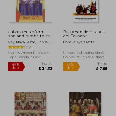
$ 44.96
$ 38
40%
45%
dcto.
dcto.
$ 26.98
$ 21.
cuban music,from
Resumen de Historia
son and rumba to the
del Ecuador
buena vista social
Roy, Maya ; Asfar, Denise ;
Enrique Ayala Mora
club and timba
Asfar, Gabriel
(1)
cubana (en Inglés)
Markus Wiener Publishers,
Universidad Andina Simón
Tapa Blanda, Nuevo
Bolívar, 2022, Tapa Blanda,
Nuevo