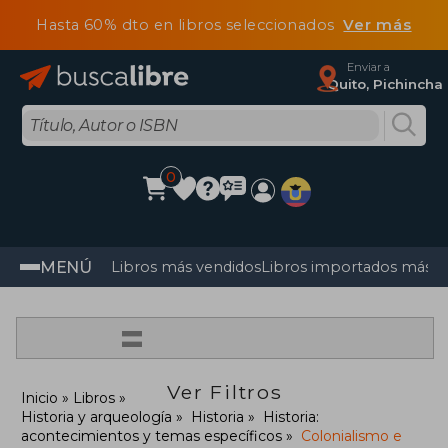
Hasta 60% dto en libros seleccionados
Ver más
Enviar a
Quito, Pichincha
0
MENÚ
Libros más vendidos
Libros importados más v
=
Ver Filtros
Inicio
Libros
Historia y arqueología
Historia
Historia:
acontecimientos y temas específicos
Colonialismo e