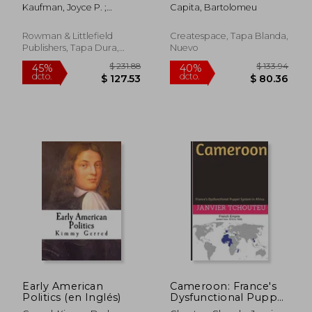
Through an
(en Inglés)
Kaufman, Joyce P. ;
Capita, Bartolomeu
Intersectional Lens
Williams, Kristen P.
(en Inglés)
Rowman & Littlefield
Createspace, Tapa Blanda,
Publishers, Tapa Dura,
Nuevo
Nuevo
$ 132.27
$ 46.
45%
40%
dcto.
dcto.
$ 72.75
$ 27.
Early American
Cameroon: France's
Politics (en Inglés)
Dysfunctional Puppet
System in Africa (en