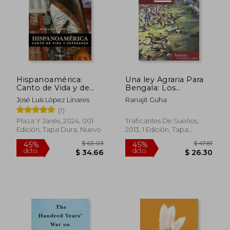
Hispanoamérica:
Una ley Agraria Para
Canto de Vida y de
Bengala: Los
Esperanza
Comienzos de la
José Luis López Linares
Ranajit Guha
Dominación Británica
(1)
de la India
Plaza Y Janés, 2024, 001
Traficantes De Sueños,
Edición, Tapa Dura, Nuevo
2013, 1 Edición, Tapa
Blanda, Nuevo
$ 63.03
$ 47
45%
45%
dcto.
dcto.
$ 34.66
$ 26.