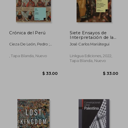
Crónica del Perú
Siete Ensayos de
$ 62.42
$ 9.
45%
15%
Interpretación de la
dcto.
dcto.
$ 34.33
$ 7.
Realidad Peruana
Cieza De León, Pedro ;
José Carlos Mariátegui
Sáenz De Santa María,
Carmelo
, Tapa Blanda, Nuevo
Linkgua Ediciones, 2022,
Tapa Blanda, Nuevo