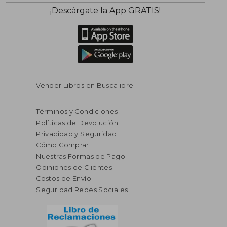
$ 231.88
$ 133.
45%
40%
¡Descárgate la App GRATIS!
dcto.
dcto.
$ 127.53
$ 80.
Vender Libros en Buscalibre
Términos y Condiciones
Políticas de Devolución
Privacidad y Seguridad
Cómo Comprar
Nuestras Formas de Pago
Opiniones de Clientes
Costos de Envío
Seguridad Redes Sociales