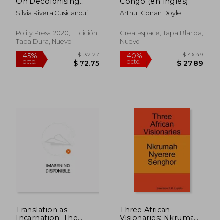
On Decolonising
Congo (en Inglés)
Practices and
Silvia Rivera Cusicanqui
Arthur Conan Doyle
Discourses (en Inglés)
Polity Press, 2020, 1 Edición,
Createspace, Tapa Blanda,
Tapa Dura, Nuevo
Nuevo
$ 272.26
$ 326.
45%
45%
dcto.
dcto.
$ 149.74
$ 179.
Translation as
Three African
Incarnation: The
Visionaries: Nkrumah