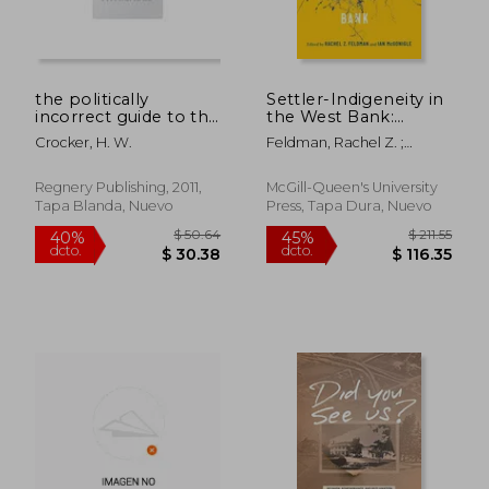
the politically
Settler-Indigeneity in
incorrect guide to the
the West Bank:
british empire (en
Volume 2 (en Inglés)
Crocker, H. W.
Feldman, Rachel Z. ;
Inglés)
McGonigle, Ian
Regnery Publishing, 2011,
McGill-Queen's University
Tapa Blanda, Nuevo
Press, Tapa Dura, Nuevo
$ 58.64
$ 30.
45%
45%
dcto.
dcto.
$ 32.25
$ 16.