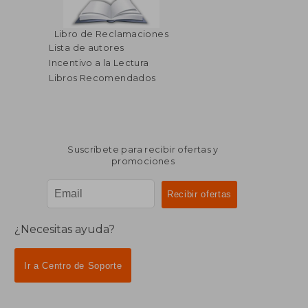
$ 43.01
$ 67.
40%
45%
Libro de Reclamaciones
dcto.
dcto.
$ 25.81
$ 36.
Lista de autores
Incentivo a la Lectura
Libros Recomendados
Suscríbete para recibir ofertas y
promociones
¿Necesitas ayuda?
Ir a Centro de Soporte