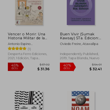
$ 66.39
$ 48.
40%
45%
dcto.
dcto.
$ 39.83
$ 26.
Vencer o Morir: Una
Buen Vivir (Sumak
Historia Militar de la
Kawsay) 5Ta. Edicion:
Conquista de México
"Tercer Estado",
Antonio Espino
Oviedo Freire, Atawallpa
Alterativa al
L&Oacute;Pez
(1)
Capitalismo y al
Socialismo
Desperta Ferro Ediciones,
Independently Published,
2021, 1 Edición, Tapa
2019, Tapa Blanda, Nuevo
Blanda, Nuevo