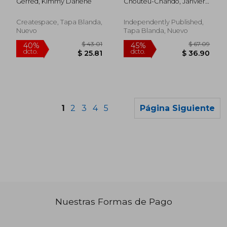
Gerred, Kimmy Darlene
Chouteu-Chando, Janvier ;
Inglés)
Tchouteu, Janvier
Createspace, Tapa Blanda,
Independently Published,
Nuevo
Tapa Blanda, Nuevo
1
2
3
4
5
Página Siguiente
Nuestras Formas de Pago
$ 76.64
$ 53
40%
40%
dcto.
dcto.
$ 45.98
$ 32.