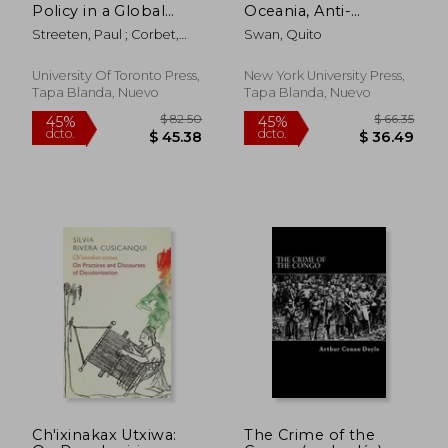
Policy in a Global
Oceania, Anti-
Context (en Inglés)
Colonialism, and the
Streeten, Paul ; Corbet,
Swan, Quito
African World (en
Hugh
Inglés)
University Of Toronto Press,
New York University Press,
Tapa Blanda, Nuevo
Tapa Blanda, Nuevo
$ 119.79
$ 326.
40%
45%
dcto.
dcto.
$ 71.87
$ 179.
Ch'ixinakax Utxiwa:
The Crime of the