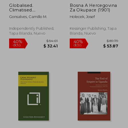
Globalised.
Bosna A Hercegovina
Climatised.
Za Okupace (1901)
Stigmatised (en
Gonsalves, Camillo M.
Holecek, Josef
Inglés)
Independently Published,
Kessinger Publishing, Tapa
Tapa Blanda, Nuevo
Blanda, Nuevo
$ 61.79
$ 79.
40%
40%
dcto.
dcto.
$ 37.07
$ 47.