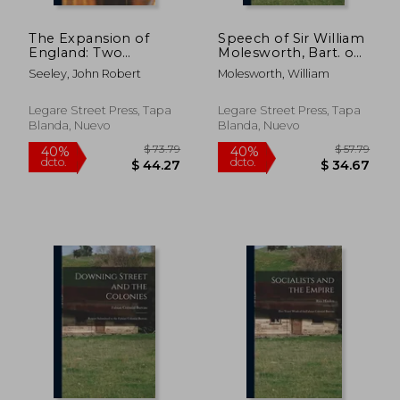
$ 60.26
$ 96.
40%
45%
dcto.
dcto.
$ 36.16
$ 53.
The Expansion of
Speech of Sir William
England: Two
Molesworth, Bart. on
Courses of Lectures
Transportation
Seeley, John Robert
Molesworth, William
(en Inglés)
[microform] (en
Inglés)
Legare Street Press, Tapa
Legare Street Press, Tapa
Blanda, Nuevo
Blanda, Nuevo