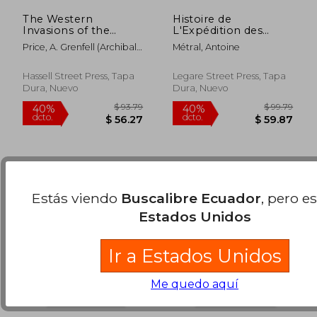
The Western
Histoire de
Invasions of the
L'Expédition des
Pacific and Its
Français (en Francés)
Price, A. Grenfell (Archibald
Métral, Antoine
Continents: a Study of
Grenfel
$ 73.79
$ 57.
40%
40%
Moving Frontiers and
dcto.
dcto.
$ 44.27
$ 34.
Changing
Hassell Street Press, Tapa
Legare Street Press, Tapa
Landscapes, 1513-
Dura, Nuevo
Dura, Nuevo
1958. -- (en Inglés)
Estás viendo
Buscalibre Ecuador
, pero e
Estados Unidos
Ir a Estados Unidos
Me quedo aquí