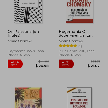
$ 57.02
$ 54.
45%
40%
dcto.
dcto.
$ 31.36
$ 32.
On Palestine (en
Hegemonía O
Inglés)
Supervivencia: La
Estrategia
Noam Chomsky
Noam Chomsky
Imperialista de
(5)
Estados Unidos /
Hegemony or
Haymarket Books, Tapa
B De Bolsillo, 2017, Tapa
Survival
Blanda, Nuevo
Blanda, Nuevo