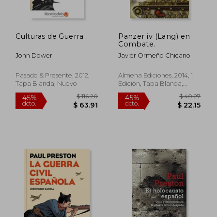
$ 60.83
$ 60.
45%
45%
dcto.
dcto.
$ 33.46
$ 33.
Culturas de Guerra
Panzer iv (Lang) en
Combate.
John Dower
Javier Ormeño Chicano
Pasado & Presente, 2012,
Almena Ediciones, 2014, 1
Tapa Blanda, Nuevo
Edición, Tapa Blanda,
Nuevo