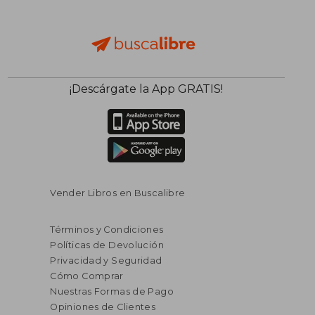
$ 40.27
$ 61.
¡Descárgate la App GRATIS!
45%
45%
dcto.
dcto.
$ 22.15
$ 34.
Vender Libros en Buscalibre
Términos y Condiciones
Políticas de Devolución
Privacidad y Seguridad
Cómo Comprar
Nuestras Formas de Pago
Opiniones de Clientes