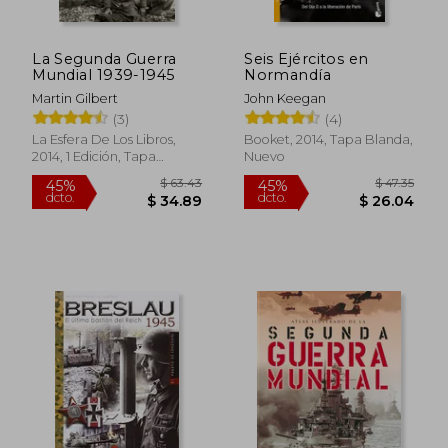
La Segunda Guerra
Seis Ejércitos en
Mundial 1939-1945
Normandía
Martin Gilbert
John Keegan
$ 51.45
$ 77.
45%
45%
(3)
(4)
dcto.
dcto.
$ 28.30
$ 42.
La Esfera De Los Libros,
Booket, 2014, Tapa Blanda,
2014, 1 Edición, Tapa
Nuevo
Blanda, Nuevo