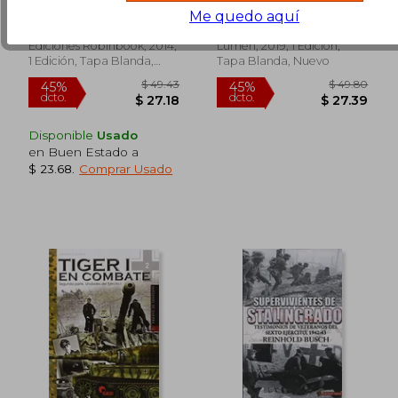
in Jerusalem: A
Harris, Carol
Hannah Arendt
Me quedo aquí
Report on the
(4)
Banality of Evil
Ediciones Robinbook, 2014,
Lumen, 2019, 1 Edición,
1 Edición, Tapa Blanda,
Tapa Blanda, Nuevo
$ 146.87
$ 40.
45%
45%
Nuevo
dcto.
dcto.
$ 80.78
$ 22.
Disponible
Usado
en Buen Estado a
$ 23.68
.
Comprar Usado