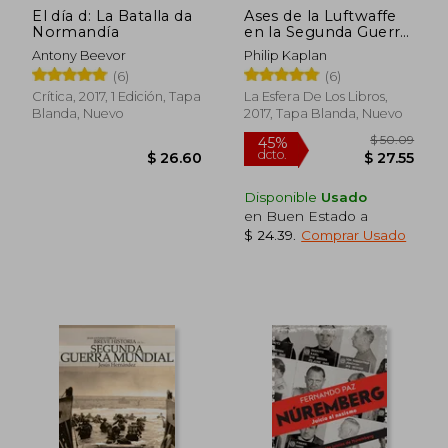
El día d: La Batalla da
Ases de la Luftwaffe
Normandía
en la Segunda Guerra
Mundial
Antony Beevor
Philip Kaplan
(6)
(6)
Crítica, 2017, 1 Edición, Tapa
La Esfera De Los Libros,
Blanda, Nuevo
2017, Tapa Blanda, Nuevo
Disponible
Usado
en Buen Estado a
$ 24.39
.
Comprar Usado
$ 44.92
$ 45.
45%
45%
dcto.
dcto.
$ 24.71
$ 25.