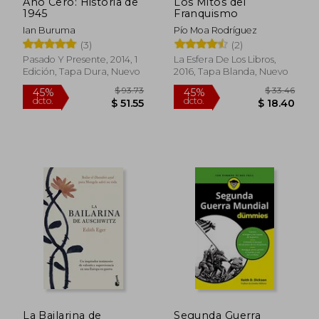
Año Cero: Historia de
Los Mitos del
1945
Franquismo
Ian Buruma
Pío Moa Rodríguez
(3)
(2)
Pasado Y Presente, 2014, 1
La Esfera De Los Libros,
Edición, Tapa Dura, Nuevo
2016, Tapa Blanda, Nuevo
$ 41.69
$ 43.
45%
45%
dcto.
dcto.
$ 22.93
$ 24.
La Bailarina de
Segunda Guerra