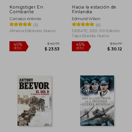
Konigstiger En
Hacia la estación de
Combante
Finlandia
Carrasco Antonio
Edmund Wilson
(3)
(6)
Almena Ediciones, Nuevo
DEBATE, 2021, 001 Edición,
Tapa Blanda, Nuevo
$ 40.27
$ 60.
45%
45%
dcto.
dcto.
$ 22.15
$ 33.