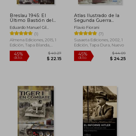
Breslau 1945: El
Atlas Ilustrado de la
Último Bastión del
Segunda Guerra
Reich
Mundial
Eduardo Manuel Gil
Flavio Fiorani
Martínez
(1)
(7)
Almena Ediciones, 2015, 1
Susaeta Ediciones, 2002, 1
Edición, Tapa Blanda,
Edición, Tapa Dura, Nuevo
$ 63.43
$ 47.
45%
45%
Nuevo
dcto.
dcto.
$ 34.89
$ 26.