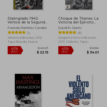
Stalingrado 1942:
Choque de Titanes: La
Vértice de la Segunda
Victoria del Ejército
Guerra Mundial
Rojo Sobre Hitler
Franciso Martínez Canales
David M. Glantz
(1)
(8)
Almena Ediciones, 2012,
Desperta Ferro Ediciones,
Tapa Blanda, Nuevo
2017, 1 Edición, Tapa
Blanda, Nuevo
$ 50.
45%
dcto.
$ 26.60
$ 27.