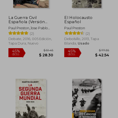
La Guerra Civil
El Holocausto
$ 116.20
$ 40.
45%
45%
Española (Versión
Español
dcto.
dcto.
$ 63.91
$ 22.
Gráfica)
Paul Preston,Jose Pablo
Paul Preston
Garcia
(2)
(2)
Debate, 2016, 005 Edición,
Debolsillo, 2013, Tapa
Tapa Dura, Nuevo
Blanda,
Usado