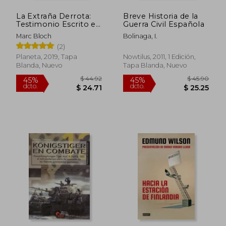
La Extraña Derrota:
Breve Historia de la
Testimonio Escrito en
Guerra Civil Española
1940
Marc Bloch
Bolinaga, I.
(2)
Planeta, 2019, Tapa
Nowtilus, 2011, 1 Edición,
Blanda, Nuevo
Tapa Blanda, Nuevo
$ 49.43
$ 49.
45%
45%
dcto.
dcto.
$ 27.18
$ 27.