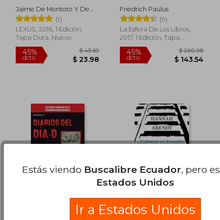
fin de la ii Guerra
Hombre que Rindio
Jaime De Montoto Y De
Friedrich Paulus
Mundial a los
Stalingrado Ante el
$ 34.53
$ 43.
45%
45%
Simón
(1)
(9)
Conflictos Actuales
Ejercito Rojo
dcto.
dcto.
$ 18.99
$ 23.
LEXUS, 2016, 1 Edición,
La Esfera De Los Libros,
Tapa Dura, Nuevo
2017, 1 Edición, Tapa
Blanda,
Usado
Estás viendo
Buscalibre Ecuador
, pero e
Estados Unidos
Diarios del Día-D
Eichmann En
Ir a Estados Unidos
Jerusalén / Eichmann