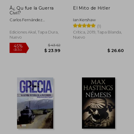
Â¿ Qu fue la Guerra
El Mito de Hitler
Civil?
Carlos Fernández
Ian Kershaw
Liria,Silvia Casado Arenas
(1)
Ediciones Akal, Tapa Dura,
Crítica, 2019, Tapa Blanda,
Nuevo
Nuevo
$ 40.27
$ 48.
45%
45%
dcto.
dcto.
$ 22.15
$ 26.