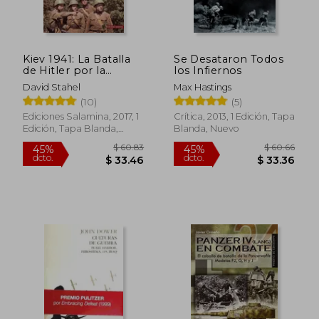
dcto.
dcto.
$ 28.57
$ 22.
Kiev 1941: La Batalla
Se Desataron Todos
de Hitler por la
los Infiernos
Supremacía en el
David Stahel
Max Hastings
Este
(10)
(5)
Ediciones Salamina, 2017, 1
Crítica, 2013, 1 Edición, Tapa
Edición, Tapa Blanda,
Blanda, Nuevo
Nuevo