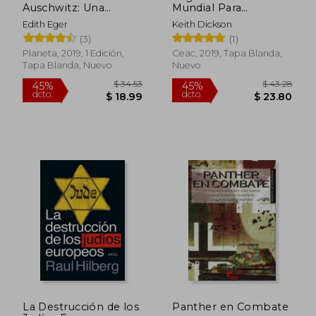
Auschwitz: Una
Mundial Para
Inspiradora Historia
Dummies
Edith Eger
Keith Dickson
de Valentía y
(3)
(1)
Supervivencia
(Divulgación)
Planeta, 2019, 1 Edición,
Ceac, 2019, Tapa Blanda,
Tapa Blanda, Nuevo
Nuevo
La Destrucción de los
Panther en Combate
$ 93.73
$ 33.
45%
45%