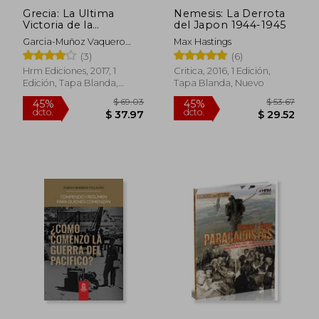
Grecia: La Ultima
Nemesis: La Derrota
Victoria de la
del Japon 1944-1945
Bltizkrieg
Garcia-Muñoz Vaquero
Max Hastings
Rodrigo
(3)
(6)
Hrm Ediciones, 2017, 1
Critica, 2016, 1 Edición,
Edición, Tapa Blanda,
Tapa Blanda, Nuevo
Nuevo
$ 43.62
45%
dcto.
$ 23.99
$ 26.