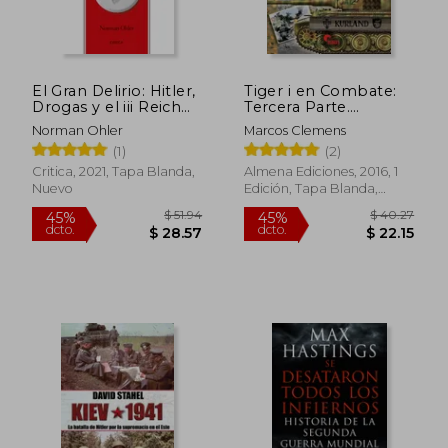
El Gran Delirio: Hitler,
Tiger i en Combate:
Drogas y el iii Reich
Tercera Parte.
(Memoria Crítica)
Unidades del Ejército
Norman Ohler
Marcos Clemens
ii
(1)
(2)
Critica, 2021, Tapa Blanda,
Almena Ediciones, 2016, 1
Nuevo
Edición, Tapa Blanda,
Nuevo
$ 51.94
$ 40.
45%
45%