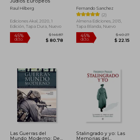
Judíos Europeos
dcto.
dcto.
$ 51.55
$ 18.
Raul Hilberg
Fernando Sanchez
(2)
Ediciones Akal, 2020, 1
Almena Ediciones, 2013,
Edición, Tapa Dura, Nuevo
Tapa Blanda, Nuevo
Las Guerras del
Stalingrado y yo: Las
Mundo Moderno: Del
Memorias del