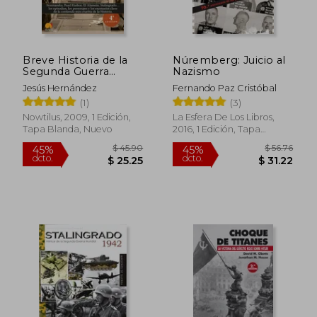
Breve Historia de la
Núremberg: Juicio al
Segunda Guerra
Nazismo
Mundial
Jesús Hernández
Fernando Paz Cristóbal
(1)
(3)
Nowtilus, 2009, 1 Edición,
La Esfera De Los Libros,
Tapa Blanda, Nuevo
2016, 1 Edición, Tapa
Blanda, Nuevo
$ 42.79
$ 54.
45%
45%
dcto.
dcto.
$ 23.53
$ 30.