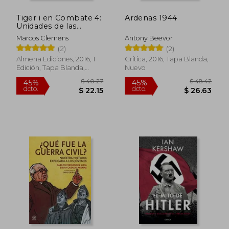
Tiger i en Combate 4:
Ardenas 1944
Unidades de las
Waffen-Ss
Marcos Clemens
Antony Beevor
(2)
(2)
Almena Ediciones, 2016, 1
Crítica, 2016, Tapa Blanda,
Edición, Tapa Blanda,
Nuevo
Nuevo
$ 41.95
$ 55
45%
45%
dcto.
dcto.
$ 23.07
$ 30.