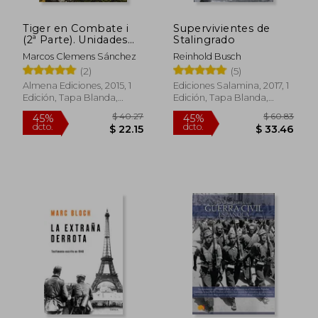
Tiger en Combate i
Supervivientes de
(2ª Parte). Unidades
Stalingrado
del Ejercito i
Marcos Clemens Sánchez
Reinhold Busch
(Imágenes de Guerra)
(2)
(5)
$ 43.59
$ 260.
45%
45%
Almena Ediciones, 2015, 1
Ediciones Salamina, 2017, 1
dcto.
dcto.
$ 23.98
$ 143.
Edición, Tapa Blanda,
Edición, Tapa Blanda,
Nuevo
Nuevo