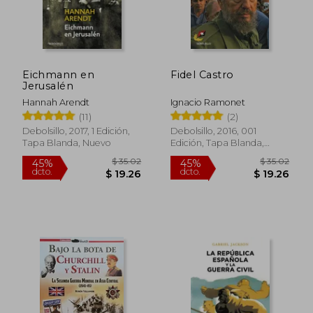
Eichmann en
Fidel Castro
Jerusalén
Hannah Arendt
Ignacio Ramonet
(11)
(2)
Debolsillo, 2017, 1 Edición,
Debolsillo, 2016, 001
Tapa Blanda, Nuevo
Edición, Tapa Blanda,
Nuevo
$ 35.02
$ 35.
45%
45%
dcto.
dcto.
$ 19.26
$ 19.