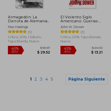
Armagedón: La
El Violento Siglo
Derrota de Alemania
Americano: Guerras e
1944-1945 (Memoria
Intervenciones Desde
Max Hastings
John W. Dower
Crítica)
el fin de la Segunda
(9)
(3)
Guerra Mundial
Crítica, 2016, 1 Edición,
Critica, 2018, Tapa Blanda,
Tapa Blanda, Nuevo
Nuevo
1
2
3
4
5
Página Siguiente