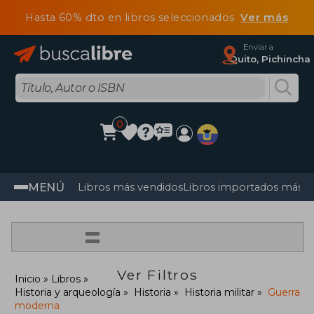
Hasta 60% dto en libros seleccionados
Ver más
Enviar a
Quito, Pichincha
0
MENÚ
Libros más vendidos
Libros importados más v
=
Ver Filtros
Inicio
Libros
Historia y arqueología
Historia
Historia militar
Guerra
moderna