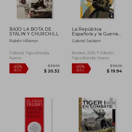
BAJO LA BOTA DE
La República
STALIN Y CHURCHILL
Española y la Guerra
Civil
Rubén Villamor
Gabriel Jackson
Galland, Tapa Blanda,
Booket, 2013, 1ª Edición,
Nuevo
Tapa Blanda, Nuevo
$ 36.95
$ 36.
45%
45%
dcto.
dcto.
$ 20.32
$ 19.