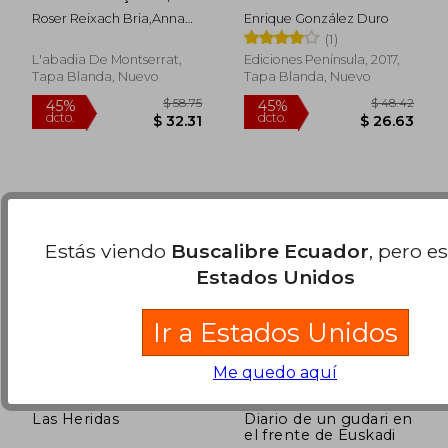
Volum i
Roser Reixach Bria,Anna
Enrique González Duro
$ 48.62
$ 52
45%
45%
Gorchs Font
(1)
dcto.
dcto.
$ 26.74
$ 28.
L'abadia De Montserrat,
Ediciones Península, 2017,
Tapa Blanda, Nuevo
Tapa Blanda, Nuevo
Estás viendo
Buscalibre Ecuador
, pero e
Estados Unidos
Ir a Estados Unidos
Me quedo aquí
Las Heridas
Diario de un gudari en
el frente de Euskadi