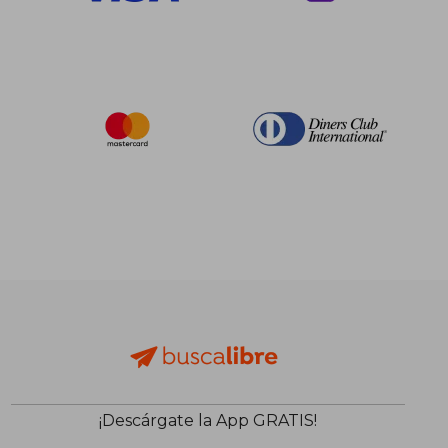
$ 89.13
$ 103.
45%
45%
dcto.
dcto.
$ 49.02
$ 56.
¡Descárgate la App GRATIS!