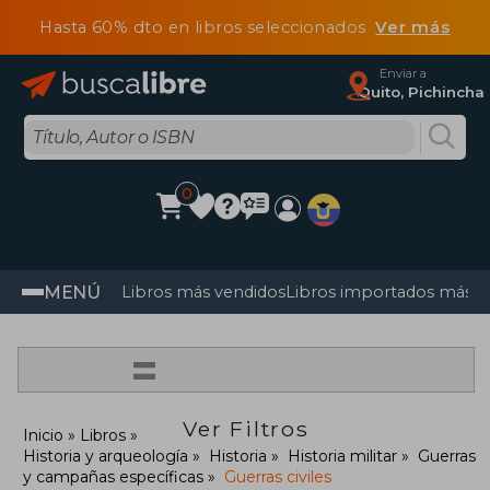
Hasta 60% dto en libros seleccionados
Ver más
Enviar a
Quito, Pichincha
0
MENÚ
Libros más vendidos
Libros importados más v
=
Ver Filtros
Inicio
Libros
Historia y arqueología
Historia
Historia militar
Guerras
y campañas específicas
Guerras civiles