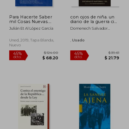
Para Hacerte Saber
con ojos de niña. un
mil Cosas Nuevas.
diario de la guerra civil
Ciudad Real 1939
española
Julián Et Al López García
Domenech Salvador
$ 63.72
$ 58.
45%
45%
Martorell I Gil Encarnacion
dcto.
dcto.
$ 35.05
$ 32.
Uned, 2019, Tapa Blanda,
,
Usado
Nuevo