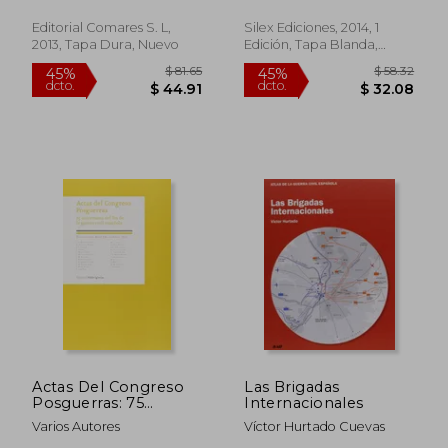
(Serie Historia)
Editorial Comares S. L,
Silex Ediciones, 2014, 1
2013, Tapa Dura, Nuevo
Edición, Tapa Blanda,
Nuevo
$ 38.60
$ 40.
45%
45%
dcto.
dcto.
$ 21.23
$ 22.
Actas Del Congreso
Las Brigadas
Posguerras: 75
Internacionales
Aniversario Del Fin De
Varios Autores
Víctor Hurtado Cuevas
La Guerra Civil