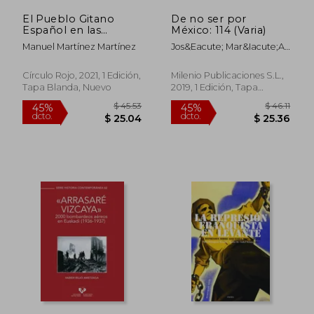
El Pueblo Gitano
De no ser por
Español en las
México: 114 (Varia)
Revoluciones y
Manuel Martínez Martínez
Jos&Eacute; Mar&Iacute;A
Guerras Civiles (Siglos
Muri&Agrave; Rouret
xix y xx)
Círculo Rojo, 2021, 1 Edición,
Milenio Publicaciones S.L.,
Tapa Blanda, Nuevo
2019, 1 Edición, Tapa
Blanda, Nuevo
$ 69.98
$ 45.
45%
45%
dcto.
dcto.
$ 38.49
$ 25.