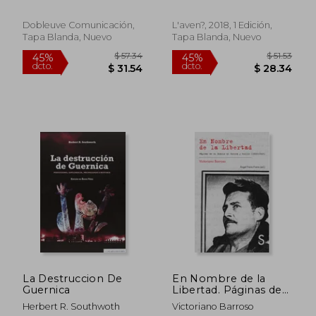
Documentos Inéditos
Sanz
Sobre la Batalla de
Teruel en la Guerra
Dobleuve Comunicación,
L'aven?, 2018, 1 Edición,
Civil Española del
Tapa Blanda, Nuevo
Tapa Blanda, Nuevo
Archivo Municipal de
Cádiz (Fondo Varela)
$ 31.53
$ 58.
45%
45%
dcto.
dcto.
$ 17.34
$ 32.
La Destruccion De
En Nombre de la
Guernica
Libertad. Páginas de
mi Diario de Guerra y
Herbert R. Southwoth
Victoriano Barroso
Exilio (1936-1945)