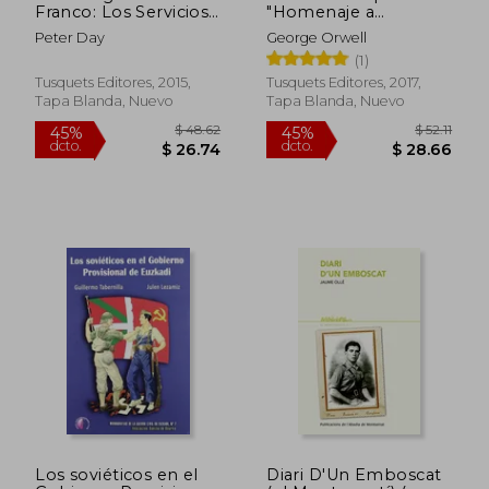
Franco: Los Servicios
"Homenaje a
Secretos Británicos y
Cataluña" y Otros
Peter Day
George Orwell
el Triunfo del
Escritos Sobre la
(1)
Franquismo
Guerra Civil Española
(Tiempo de Memoria)
Tusquets Editores, 2015,
Tusquets Editores, 2017,
Tapa Blanda, Nuevo
Tapa Blanda, Nuevo
Los soviéticos en el
Diari D'Un Emboscat
$ 57.17
$ 59.
45%
45%