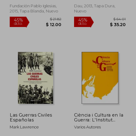
Española
Fundación Pablo Iglesias,
Dau, 2013, Tapa Dura,
2015, Tapa Blanda, Nuevo
Nuevo
$ 57.34
$ 51
45%
45%
dcto.
dcto.
$ 31.54
$ 28.
Las Guerras Civiles
Ciència i Cultura en la
Españolas
Guerra: L'Institut
d'Estudis Valencians
Mark Lawrence
Varios Autores
1937-1938 (Fora de
Col·lecció)