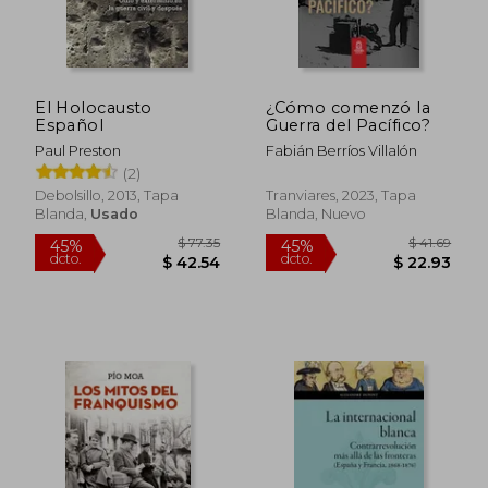
El Holocausto
¿Cómo comenzó la
Español
Guerra del Pacífico?
Paul Preston
Fabián Berríos Villalón
(2)
Debolsillo, 2013, Tapa
Tranviares, 2023, Tapa
Blanda,
Usado
Blanda, Nuevo
$ 77.35
$ 41.
45%
45%
dcto.
dcto.
$ 42.54
$ 22.