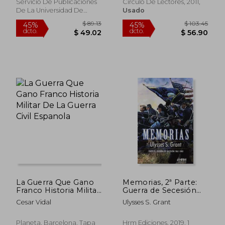
Servicio De Publicaciones
Círculo De Lectores, 2011,
De La Universidad De
Usado
Málaga, Tapa Blanda,
Usado
$ 21.82
$ 64.
45%
45%
dcto.
dcto.
$ 12.00
$ 35.
La Guerra Que Gano
Memorias, 2ª Parte:
Franco Historia Militar
Guerra de Secesión
De La Guerra Civil
(1861-1863)
Cesar Vidal
Ulysses S. Grant
Espanola
Planeta, Barcelona, Tapa
Hrm Ediciones, 2019, 1