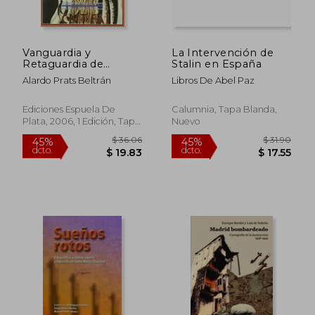
$ 45.90
$ 31
45%
45%
dcto.
dcto.
$ 25.25
$ 17.
Vanguardia y
La Intervención de
Retaguardia de
Stalin en España
Aragón. La Guerra y la
Alardo Prats Beltrán
Libros De Abel Paz
Revolución en las
Comarcas
Aragonesas.
Ediciones Espuela De
Calumnia, Tapa Blanda,
Introducción de
Plata, 2006, 1 Edición, Tapa
Nuevo
Alejandro r. Díez
Blanda,
Usado
Torre.