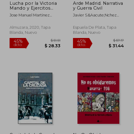
Lucha por la Victoria
Arde Madrid. Narrativa
Mando y Ejercitos
y Guerra Civil
Guerra Civil Españo
Jose Manuel Martinez
Javier S&Aacute;Nchez
Bande
Zapatero
Almuzara, 2020, Tapa
Espuela De Plata, Tapa
Blanda, Nuevo
Blanda, Nuevo
$ 44.32
$ 42.
45%
45%
dcto.
dcto.
$ 24.37
$ 23.