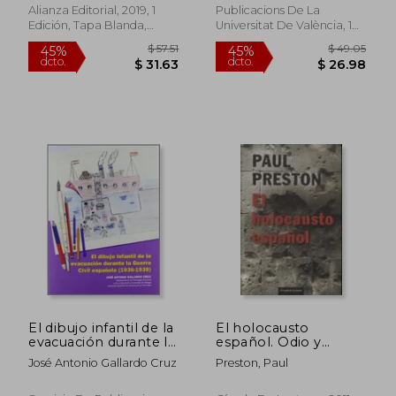
Alianza Editorial, 2019, 1
Publicacions De La
Edición, Tapa Blanda,
Universitat De València, 1
Nuevo
Edición, Tapa Blanda,
Usado
$ 81.65
$ 58.
45%
45%
dcto.
dcto.
$ 44.91
$ 32.
El dibujo infantil de la
El holocausto
evacuación durante la
español. Odio y
Guerra Civil española
exterminio en la
José Antonio Gallardo Cruz
Preston, Paul
(1936-1939) (Otras
Guerra Civil y después
Publicaciones)