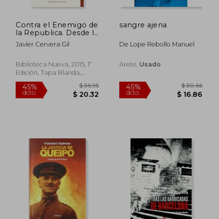
Contra el Enemigo de
sangre ajena
la Republica. Desde la
Leyy
Javier Cervera Gil
De Lope Rebollo Manuel
Biblioteca Nueva, 2015, 1ª
Arete,
Usado
Edición, Tapa Blanda,
$ 124.00
$ 39
45%
45%
Usado
dcto.
dcto.
$ 68.20
$ 21.