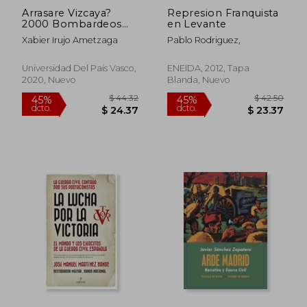
Arrasare Vizcaya?
Represion Franquista
2000 Bombardeos
en Levante
Aereos en Euskadi
Xabier Irujo Ametzaga
Pablo Rodriguez,
(1936-1937).
Universidad Del País Vasco,
ENEIDA, 2012, Tapa
2020, Nuevo
Blanda, Nuevo
$ 45.53
$ 46
45%
45%
dcto.
dcto.
$ 25.04
$ 25.