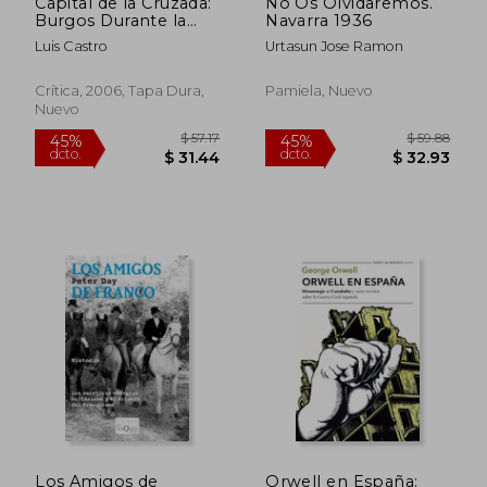
Capital de la Cruzada:
No Os Olvidaremos.
Burgos Durante la
Navarra 1936
Guerra Civil
Luis Castro
Urtasun Jose Ramon
Crítica, 2006, Tapa Dura,
Pamiela, Nuevo
Nuevo
$ 51.51
$ 57
45%
45%
dcto.
dcto.
$ 28.33
$ 31.
Los Amigos de
Orwell en España: