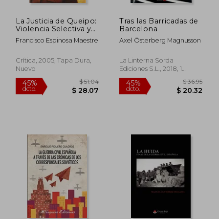
La Justicia de Queipo:
Tras las Barricadas de
Violencia Selectiva y
Barcelona
Terror Fascista en l a ii
Francisco Espinosa Maestre
Axel Österberg Magnusson
Division en 1936
Crítica, 2005, Tapa Dura,
La Linterna Sorda
Nuevo
Ediciones S.L., 2018, 1
Edición, Tapa Blanda,
Nuevo
$ 36.95
$ 30.
45%
45%
dcto.
dcto.
$ 20.32
$ 16.