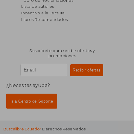
Libro de Reclamaciones
dcto.
dcto.
$ 20.77
$ 143.
Lista de autores
Incentivo a la Lectura
Libros Recomendados
Suscríbete para recibir ofertas y
promociones
¿Necesitas ayuda?
Ir a Centro de Soporte
Buscalibre Ecuador
Derechos Reservados.