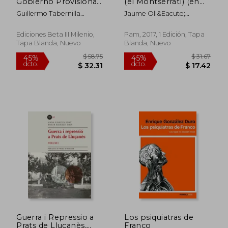
Gobierno Provisional
(el Montserratí) (en
dcto.
dcto.
$ 31.44
$ 32.
de Euzkadi (Ensayo)
Catalán)
Guillermo Tabernilla
Jaume Oll&Eacute;
Aragón
Sell&Eacute;S
Ediciones Beta III Milenio,
Pam, 2017, 1 Edición, Tapa
Tapa Blanda, Nuevo
Blanda, Nuevo
Guerra i Repressio a
Los psiquiatras de
Prats de Lluçanès,
Franco