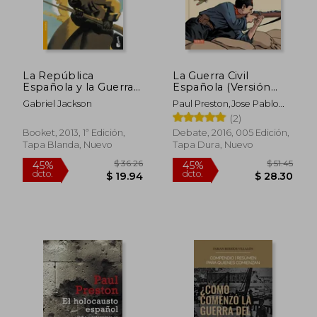
La República
La Guerra Civil
Española y la Guerra
Española (Versión
Civil
Gráfica)
Gabriel Jackson
Paul Preston,Jose Pablo
Garcia
(2)
Booket, 2013, 1ª Edición,
Debate, 2016, 005 Edición,
Tapa Blanda, Nuevo
Tapa Dura, Nuevo
$ 36.26
$ 51
45%
45%
dcto.
dcto.
$ 19.94
$ 28.