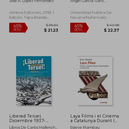
José A. López Fernández
Angel Garcia-Sanz
Monarquía Española
1837)
Marcotegui
en América
Almena Ediciones, 2018, 1
Universidad Publica De
Edición, Tapa Blanda,
Navarra/Nafarroako
Nuevo
Unibertsitate Pub., Nuevo
$ 58.75
$ 48.
45%
45%
dcto.
dcto.
$ 32.31
$ 26.
Liberad Teruel,
Laya Films i el Cinema
Diciembre 1937-
a Catalunya Durant la
Febrero 1938:
Guerra Civil
Libros De Carlos Mallench
Esteve Riambau