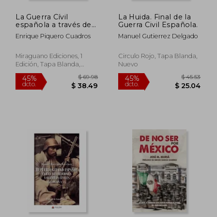
La Guerra Cívil
La Huida. Final de la
española a través de
Guerra Civil Española.
las crónicas de los
Enrique Piquero Cuadros
Manuel Gutierrez Delgado
corresponsales
soviéticos
Miraguano Ediciones, 1
Circulo Rojo, Tapa Blanda,
Edición, Tapa Blanda,
Nuevo
Nuevo
$ 51.04
$ 36.
45%
45%
dcto.
dcto.
$ 28.07
$ 20.