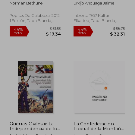
Norman Bethune
Urkijo Anduaga Jaime
Pepitas De Calabaza, 2012,
Intxorta 1937 Kultur
1 Edición, Tapa Blanda,
Elkartea, Tapa Blanda,
$ 58.75
$ 31
45%
45%
Nuevo
Nuevo
dcto.
dcto.
$ 32.31
$ 17.
Guerras Civiles ii: La
La Confederacion
Independencia de los
Liberal de la Montaña
Virreinatos de la
de Navarra (1836-