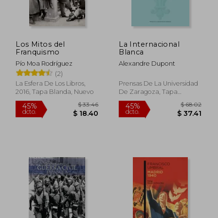
Los Mitos del
La Internacional
Franquismo
Blanca
Pío Moa Rodríguez
Alexandre Dupont
(2)
La Esfera De Los Libros,
Prensas De La Universidad
2016, Tapa Blanda, Nuevo
De Zaragoza, Tapa
Blanda, Nuevo
$ 33.46
$ 68.
45%
45%