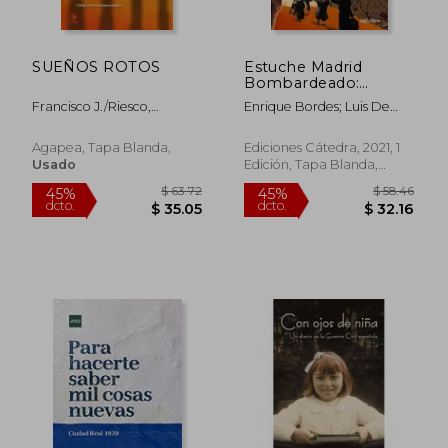
SUEÑOS ROTOS
Estuche Madrid
$ 36.06
$ 31.
45%
45%
Bombardeado:
dcto.
dcto.
$ 19.83
$ 17.
Cartografía de la
Francisco J./Riesco,
Enrique Bordes; Luis De
Destrucción, 1936-
Sergio/Pintor, , Manuel
Sobr&Oacute;N
1939
Rodriguez
Agapea, Tapa Blanda,
Ediciones Cátedra, 2021, 1
Usado
Edición, Tapa Blanda,
Usado