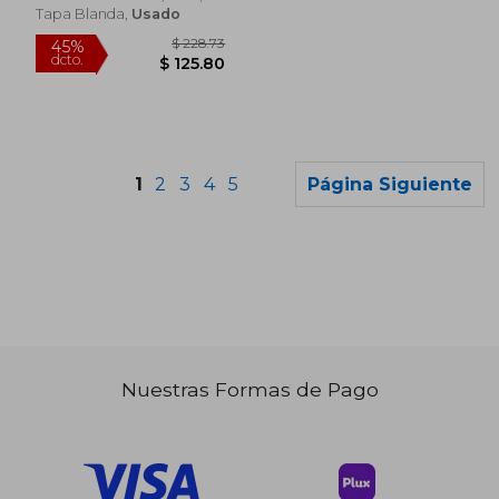
Tapa Blanda,
Usado
1
2
3
4
5
Página Siguiente
Nuestras Formas de Pago
$ 100.23
$ 145.
40%
40%
dcto.
dcto.
$ 60.14
$ 87.