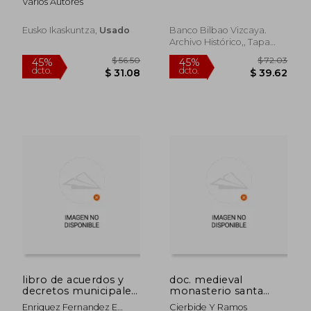
Varios Autores
Mineras
Eusko Ikaskuntza,
Usado
Banco Bilbao Vizcaya.
Archivo Histórico,, Tapa
Blanda,
Usado
$ 346.
45%
dcto.
$ 19.90
$ 190.
libro de acuerdos y
doc. medieval
decretos municipales
monasterio santa
de la villa de bilbao
engracia de
Enriquez Fernandez E
Cierbide Y Ramos