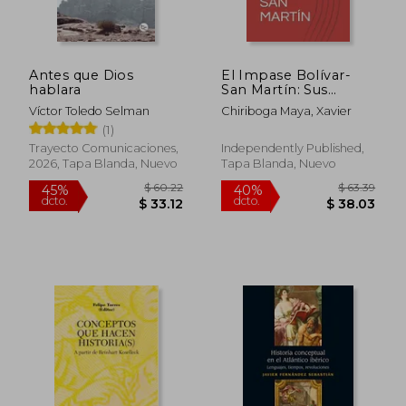
dcto.
dcto.
$ 32.38
$ 21.
Antes que Dios
El Impase Bolívar-
hablara
San Martín: Sus
Problemas, Sus
Víctor Toledo Selman
Chiriboga Maya, Xavier
Secretos Y La
(1)
Solución Final.
Trayecto Comunicaciones,
Independently Published,
2026, Tapa Blanda, Nuevo
Tapa Blanda, Nuevo