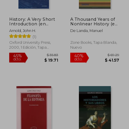
History: A Very Short
A Thousand Years of
$ 55.14
$ 40.
45%
45%
Introduction (en
Nonlinear History (en
dcto.
dcto.
$ 30.33
$ 22.
Inglés)
Inglés)
Arnold, John H.
De Landa, Manuel
(1)
Oxford University Press,
Zone Books, Tapa Blanda,
2000, 1 Edición, Tapa
Nuevo
Blanda, Nuevo