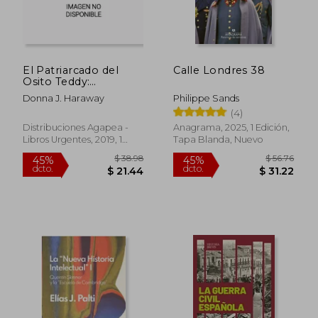
El Patriarcado del
Calle Londres 38
Osito Teddy:
Taxidermia en el
Donna J. Haraway
Philippe Sands
Jardín del Edén
(4)
Distribuciones Agapea -
Anagrama, 2025, 1 Edición,
Libros Urgentes, 2019, 1
Tapa Blanda, Nuevo
Edición, Tapa Blanda,
Nuevo
$ 38.98
$ 56.
45%
45%
dcto.
dcto.
$ 21.44
$ 31.