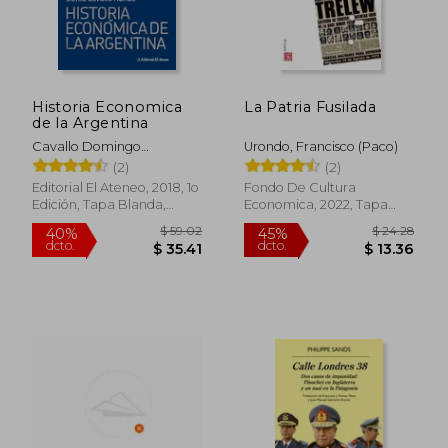
Historia Economica
La Patria Fusilada
de la Argentina
Cavallo Domingo
Urondo, Francisco (Paco)
Felipe,Cavallo Runde
(2)
(2)
Sonia
Editorial El Ateneo, 2018, 1o
Fondo De Cultura
Edición, Tapa Blanda,
Economica, 2022, Tapa
Nuevo
Blanda, Nuevo
$ 59.02
$ 24.
40%
45%
dcto.
dcto.
$ 35.41
$ 13.