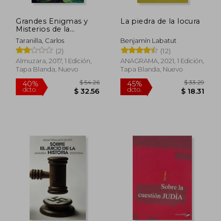
Grandes Enigmas y
La piedra de la locura
Misterios de la
Historia
Taranilla, Carlos
Benjamín Labatut
(2)
(12)
Almuzara, 2017, 1 Edición,
ANAGRAMA, 2021, 1 Edición,
Tapa Blanda, Nuevo
Tapa Blanda, Nuevo
$ 71.76
$ 41.
40%
45%
dcto.
dcto.
$ 43.06
$ 22.