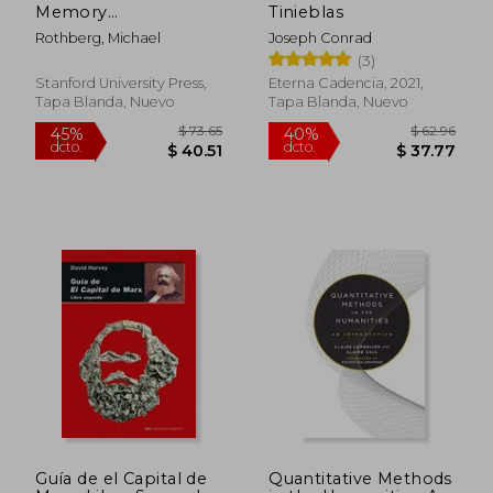
Memory
Tinieblas
Remembering the
Rothberg, Michael
Joseph Conrad
Holocaust in the Age
(3)
of Decolonization (en
Inglés)
Stanford University Press,
Eterna Cadencia, 2021,
Tapa Blanda, Nuevo
Tapa Blanda, Nuevo
Guía de el Capital de
Quantitative Methods
$ 179.50
$ 35
45%
45%