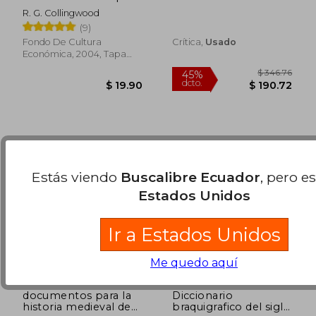
incluye las
R. G. Collingwood
conferencias de 1926-
$ 73.65
$ 62.
45%
40%
(9)
1928
dcto.
dcto.
$ 40.51
$ 37.
Fondo De Cultura
Crítica,
Usado
Económica, 2004, Tapa
Blanda, Nuevo
Estás viendo
Buscalibre Ecuador
, pero e
Estados Unidos
Ir a Estados Unidos
Me quedo aquí
documentos para la
Diccionario
historia medieval de
braquigrafico del siglo