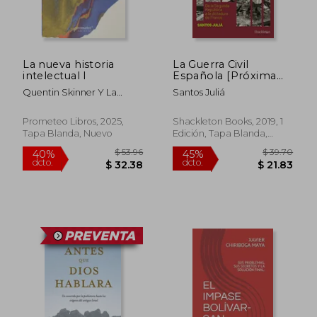
La nueva historia
La Guerra Civil
intelectual I
Española [Próxima
Aparición]
Quentin Skinner Y La
Santos Juliá
Escuela De Cambridge /
Elías José Palti
Prometeo Libros, 2025,
Shackleton Books, 2019, 1
Tapa Blanda, Nuevo
Edición, Tapa Blanda,
Nuevo
$ 53.96
$ 39.
40%
45%