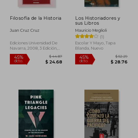
Filosofía de la Historia
Los Historiadores y
sus Libros
Juan Cruz Cruz
Mauricio Meglioli
$ 35.83
$ 69.
45%
40%
(1)
dcto.
dcto.
$ 19.71
$ 41.
Ediciones Universidad De
Escolar Y Mayo, Tapa
Navarra, 2008, 3 Edición,
Blanda, Nuevo
Tapa Blanda, Nuevo