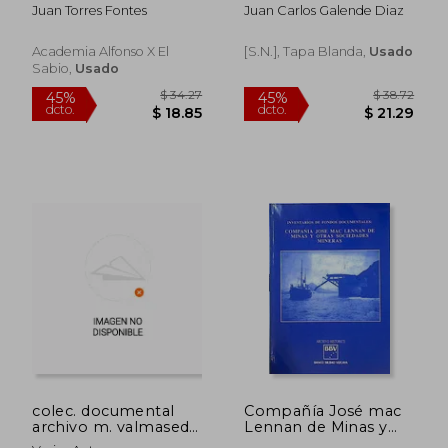
ceutí
XIX espanol (Spanish
Juan Torres Fontes
Juan Carlos Galende Diaz
Edition)
Academia Alfonso X El
[s.n.], Tapa Blanda,
Usado
Sabio,
Usado
$ 58.61
$ 63.
45%
45%
dcto.
dcto.
$ 32.23
$ 35.
colec. documental
Compañía José mac
archivo m. valmaseda
Lennan de Minas y
(1372-1518)
Otras Sociedades