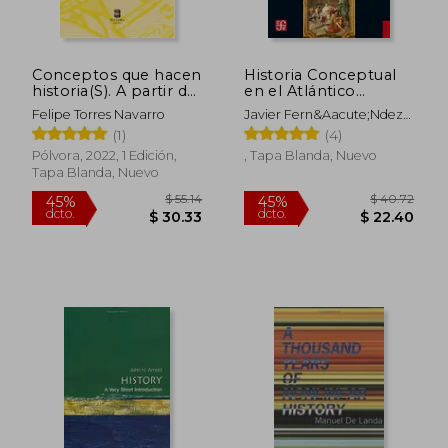
$ 60.22
$ 63.
45%
40%
dcto.
dcto.
$ 33.12
$ 38.
Conceptos que hacen
Historia Conceptual
historia(S). A partir de
en el Atlántico
Reinhart Koselleck
Ibérico: Lenguajes,
Felipe Torres Navarro
Javier Fern&Aacute;Ndez
Tiempos,
Sebasti&Aacute;N
(1)
(4)
Revoluciones
Pólvora, 2022, 1 Edición,
, Tapa Blanda, Nuevo
Tapa Blanda, Nuevo