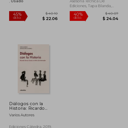
la universidad de
,
Usado
Asesoria Tecnica De
castilla-la mancha en
Ediciones, Tapa Blanda,
2004
Usado
$ 77.15
$ 32.
45%
45%
dcto.
dcto.
$ 42.43
$ 17.
Diálogos con la
Historia: Ricardo
García Cárcel y el
Varios Autores
Oficio de Historiador
(Historia. Serie Menor)
Ediciones Cátedra, 2019,