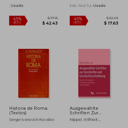
,
Usado
Edic Akal Sa,
Usado
$ 94.24
$ 60.
45%
45%
dcto.
dcto.
$ 51.83
$ 33.
Historia de Roma.
Ausgewählte
(Textos)
Schriften Zur
Geschichte Und
Sergei Ivanovich Kovaliov
Nippel, Wilfried ;
Geschichtsschreibung:
Momigliano, Arnaldo ;
Band 3: Die Moderne