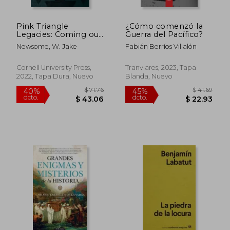
Pink Triangle
¿Cómo comenzó la
Legacies: Coming out
Guerra del Pacífico?
in the Shadow of the
Newsome, W. Jake
Fabián Berríos Villalón
Holocaust (en Inglés)
Cornell University Press,
Tranviares, 2023, Tapa
2022, Tapa Dura, Nuevo
Blanda, Nuevo
$ 44.87
$ 52.
45%
45%
dcto.
dcto.
$ 24.68
$ 28.