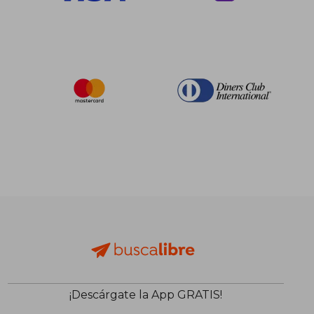
$ 40.10
$ 40.
45%
40%
dcto.
dcto.
$ 22.06
$ 24.
¡Descárgate la App GRATIS!