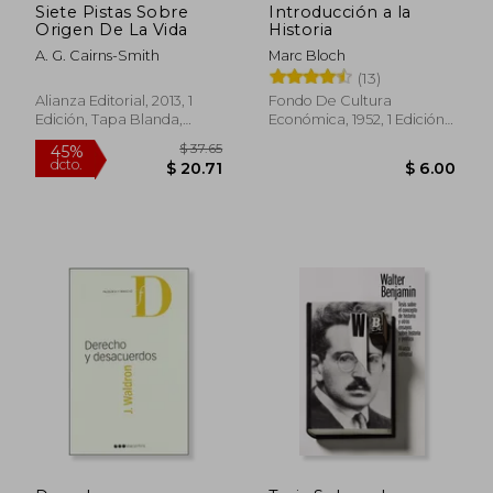
Siete Pistas Sobre
Introducción a la
Origen De La Vida
Historia
A. G. Cairns-Smith
Marc Bloch
(13)
Alianza Editorial, 2013, 1
Fondo De Cultura
Edición, Tapa Blanda,
Económica, 1952, 1 Edición,
Nuevo
Tapa Blanda, Nuevo
$ 74.72
$ 54.
45%
45%
dcto.
dcto.
$ 41.10
$ 30.