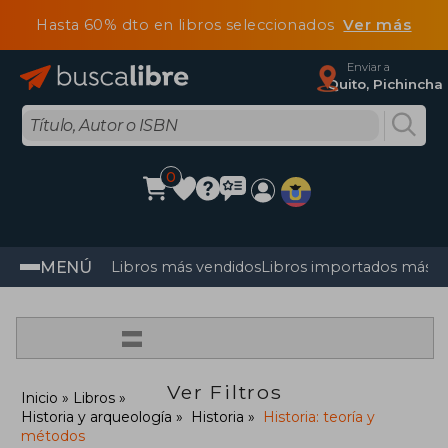
Hasta 60% dto en libros seleccionados
Ver más
Enviar a
Quito, Pichincha
0
MENÚ
Libros más vendidos
Libros importados más v
=
Ver Filtros
Inicio
Libros
Historia y arqueología
Historia
Historia: teoría y
métodos