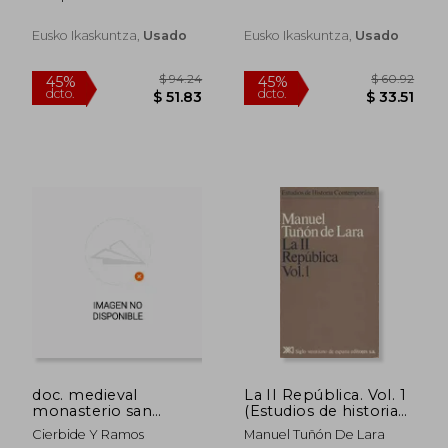
pamplona
Hidalgo Cisneros
Eusko Ikaskuntza,
Usado
Eusko Ikaskuntza,
Usado
$ 34.27
$ 38.
45%
45%
dcto.
dcto.
$ 18.85
$ 21.
doc. medieval
La II República. Vol. 1
monasterio san
(Estudios de historia
pedro ribas s.xiii-xvi
contemporánea)
Cierbide Y Ramos
Manuel Tuñón De Lara
fuentes docum. nº 80