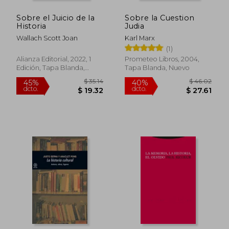
Sobre el Juicio de la
Sobre la Cuestion
Historia
Judia
Wallach Scott Joan
Karl Marx
(1)
Alianza Editorial, 2022, 1
Prometeo Libros, 2004,
Edición, Tapa Blanda,
Tapa Blanda, Nuevo
Nuevo
$ 54.26
$ 33.
40%
45%
dcto.
dcto.
$ 32.56
$ 18.