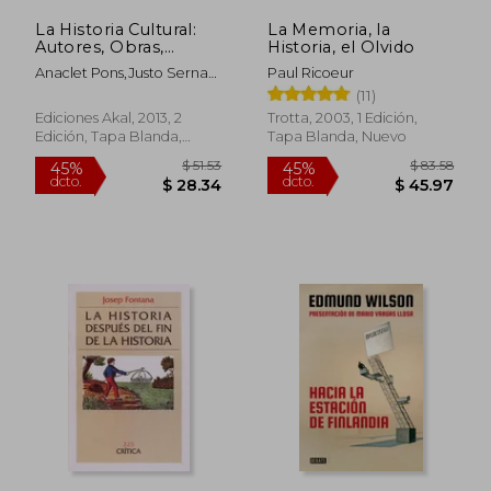
La Historia Cultural:
La Memoria, la
Autores, Obras,
Historia, el Olvido
Lugares
Anaclet Pons,Justo Serna
Paul Ricoeur
Alonso
(11)
Ediciones Akal, 2013, 2
Trotta, 2003, 1 Edición,
Edición, Tapa Blanda,
Tapa Blanda, Nuevo
Nuevo
$ 35.14
$ 46.
45%
40%
dcto.
dcto.
$ 19.32
$ 27.