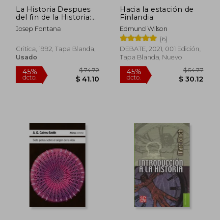
La Historia Despues
Hacia la estación de
del fin de la Historia:
Finlandia
Reflexiones Acerca de
Josep Fontana
Edmund Wilson
la Situacion Actual de
(6)
la Ciencia Historica
Critica, 1992, Tapa Blanda,
DEBATE, 2021, 001 Edición,
Usado
Tapa Blanda, Nuevo
$ 51.53
$ 83.
45%
45%
dcto.
dcto.
$ 28.34
$ 45.