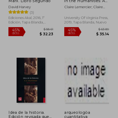
Marx. Libro Segundo
in the Humanities: An
dcto.
dcto.
$ 98.73
$ 19.
Introduction (en
David Harvey
Claire Lemercier; Claire
Inglés)
Zalc
(3)
Ediciones Akal, 2016, 1ª
University Of Virginia Press,
Edición, Tapa Blanda,
2019, Tapa Blanda, Nuevo
Nuevo
Idea de la historia.
arqueologöa
Edición revisada que
cuantitativa