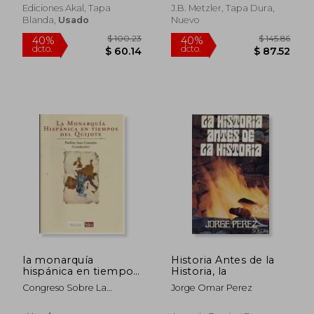
Grafton, Anthony
Geschichtsschreibung
Ediciones Akal, Tapa
J.B. Metzler, Tapa Dura,
Der Alten Welt (en
Blanda,
Usado
Nuevo
Alemán)
$ 72.03
$ 34.
45%
45%
dcto.
dcto.
$ 39.62
$ 18.
la monarquía
Historia Antes de la
hispánica en tiempos
Historia, la
del quijote: congreso
Congreso Sobre La
Jorge Omar Perez
celebrado en la
Monarquía Hispánica En
facultad de letras de
Tiempos Del Quijote