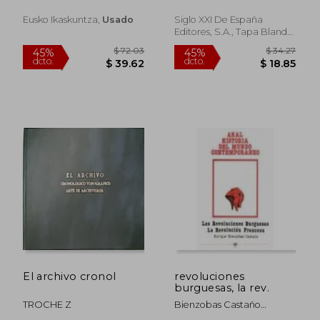
Eusko Ikaskuntza,
Usado
Siglo XXI De España
Editores, S.A., Tapa Blanda,
Usado
$ 56.50
$ 72.
45%
45%
dcto.
dcto.
$ 31.08
$ 39.
El archivo cronol
revoluciones
burguesas, la rev.
TROCHE Z
Bienzobas Castaño
Enrique