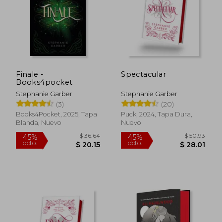
$ 31.58
$ 48.
45%
45%
dcto.
dcto.
$ 17.37
$ 26.
Finale -
Spectacular
Books4pocket
Stephanie Garber
Stephanie Garber
(3)
(20)
Books4Pocket, 2025, Tapa
Puck, 2024, Tapa Dura,
Blanda, Nuevo
Nuevo