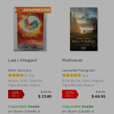
$ 44.92
$ 36
45%
45%
dcto.
dcto.
$ 24.71
$ 19.
Leal / Allegiant
Multiverso
Roth, Veronica
Leonardo Patrignani
(13)
(14)
Molino, 2014, 1 Edición,
B DE BLOK, 2014, 1 Edición,
Tapa Blanda, Nuevo
Tapa Blanda, Nuevo
Disponible
Usado
Disponible
Usado
en Buen Estado a
en Buen Estado a