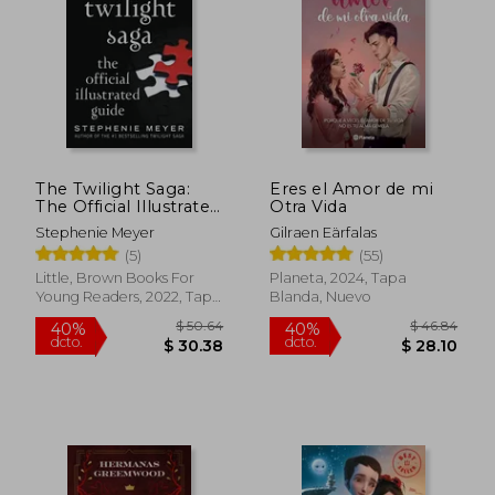
The Twilight Saga:
Eres el Amor de mi
The Official Illustrated
Otra Vida
Guide (en Inglés)
Stephenie Meyer
Gilraen Eärfalas
(5)
(55)
Rápido
Little, Brown Books For
Planeta, 2024, Tapa
Young Readers, 2022, Tapa
Blanda, Nuevo
Blanda, Nuevo
$ 36.35
$ 45.
45%
45%