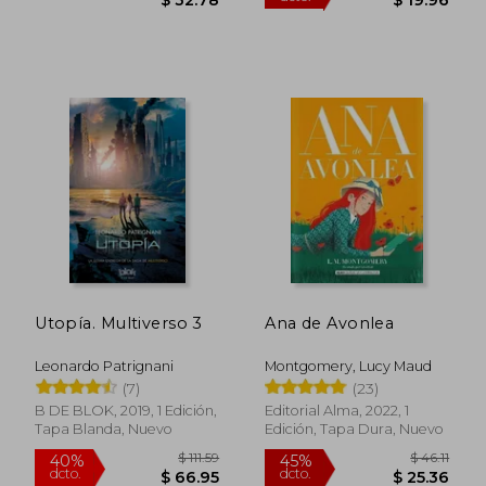
$ 38.24
$ 46.
45%
45%
dcto.
dcto.
$ 21.03
$ 25.
Utopía. Multiverso 3
Ana de Avonlea
Leonardo Patrignani
Montgomery, Lucy Maud
(7)
(23)
B DE BLOK, 2019, 1 Edición,
Editorial Alma, 2022, 1
Tapa Blanda, Nuevo
Edición, Tapa Dura, Nuevo