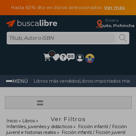
Hasta 60% dto en libros seleccionados
Ver más
Enviar a
Quito, Pichincha
0
MENÚ
Libros más vendidos
Libros importados más v
=
Ver Filtros
Inicio
Libros
Infantiles, juveniles y didácticos
Ficción infantil / Ficción
juvenil e historias reales
Ficción infantil / Ficción juvenil: