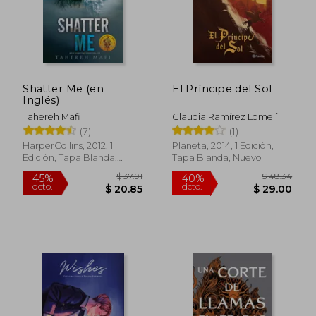
Shatter Me (en
El Príncipe del Sol
Inglés)
Tahereh Mafi
Claudia Ramírez Lomelí
(7)
(1)
$ 55.87
$ 36.
45%
45%
dcto.
dcto.
$ 30.73
$ 19.
HarperCollins, 2012, 1
Planeta, 2014, 1 Edición,
Edición, Tapa Blanda,
Tapa Blanda, Nuevo
Nuevo