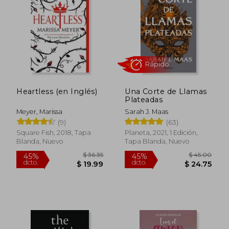
Heartless (en Inglés)
Una Corte de Llamas
Plateadas
Meyer, Marissa
Sarah J. Maas
(9)
(63)
Square Fish, 2018, Tapa
Planeta, 2021, 1 Edición,
Blanda, Nuevo
Tapa Blanda, Nuevo
$ 174.24
$ 42.
45%
40%
dcto.
dcto.
$ 95.83
$ 25.