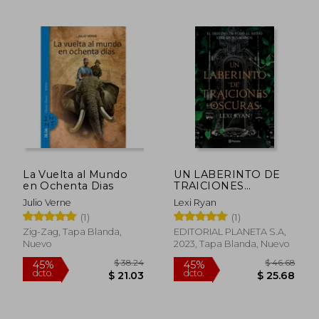
$ 64.10
40%
dcto.
$ 38.46
$ 20.
La Vuelta al Mundo
UN LABERINTO DE
en Ochenta Dias
TRAICIONES
OSCURAS
Julio Verne
Lexi Ryan
(1)
(1)
Zig-Zag, Tapa Blanda,
EDITORIAL PLANETA S.A,
Nuevo
2023, Tapa Blanda, Nuevo