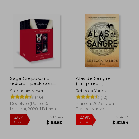
45%
40%
dcto.
dcto.
$ 27.06
$ 25.
Saga Crepúsculo
Alas de Sangre
(edición pack con:
(Empíreo 1)
Crepúsculo | Luna
Stephenie Meyer
Rebecca Yarros
nueva | Eclipse |
(46)
(12)
Amanecer)
Debolsillo (Punto De
Planeta, 2023, Tapa
Lectura), 2020, 1 Edición,
Blanda, Nuevo
Tapa Blanda, Nuevo