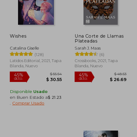
Wishes
Una Corte de Llamas
Plateadas
Catalina Giselle
Sarah J. Maas
(128)
(6)
Latidos Editorial, 2021, Tapa
Crossbooks, 2021, Tapa
Blanda, Nuevo
Blanda, Nuevo
$ 37.91
$ 48.
45%
40%
dcto.
dcto.
$ 20.85
$ 29.
Disponible
Usado
en Buen Estado a
$ 21.23
.
Comprar Usado