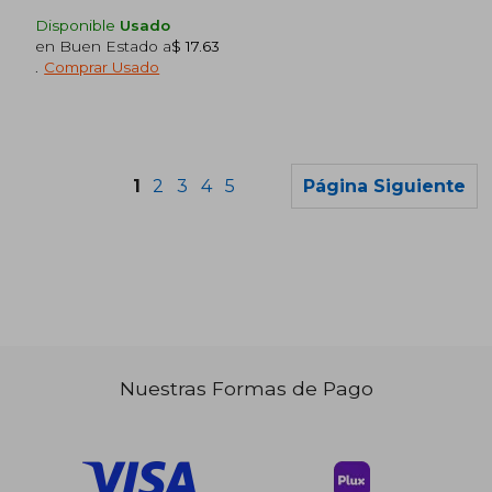
Disponible
Usado
en Buen Estado a
$ 17.63
.
Comprar Usado
1
2
3
4
5
Página Siguiente
$ 36.
45%
dcto.
$ 32.78
$ 19.
Nuestras Formas de Pago