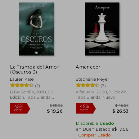
$ 35.02
$ 43.
45%
45%
dcto.
dcto.
$ 19.26
$ 23.
La Trampa del Amor
Amanecer
(Oscuros 3)
Lauren Kate
Stephenie Meyer
(2)
(3)
B De Bolsillo, 2020, 001
Alfaguara, 2008, 9 Edición,
Edición, Tapa Blanda,
Tapa Blanda, Nuevo
Nuevo
Disponible
Usado
en Buen Estado a
$ 19.96
.
Comprar Usado