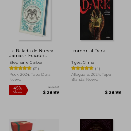
La Balada de Nunca
Immortal Dark
Jamás - Edición
Limitada (Once upon
Stephanie Garber
Tigest Girma
a Broken Heart, 2)
(51)
(4)
Puck, 2024, Tapa Dura,
Alfaguara, 2024, Tapa
Nuevo
Blanda, Nuevo
$ 52.52
45%
dcto.