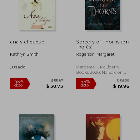
ana y el duque
Sorcery of Thorns (en
$ 52.30
$ 56.
45%
45%
Inglés)
dcto.
dcto.
$ 28.77
$ 31.
Kathryn Smith
Rogerson, Margaret
,
Usado
Margaret K. McElderry
Books, 2020, No Edición,
Tapa Blanda, Nuevo