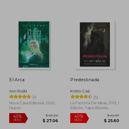
El Arca
Predestinada
$ 35.02
$ 48.
45%
45%
dcto.
dcto.
$ 19.26
$ 26.
Ann Rodd
Kristin Cast
(1)
(5)
Nova Casa Editorial, 2020,
La Factoria De Ideas, 2013, 1
Nuevo
Edición, Tapa Blanda,
Nuevo