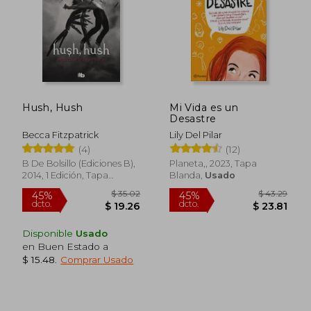
$ 50.64
$ 46.
40%
40%
dcto.
dcto.
$ 30.38
$ 28.
Hush, Hush
Mi Vida es un
Desastre
Becca Fitzpatrick
Lily Del Pilar
(4)
(12)
B De Bolsillo (Ediciones B),
Planeta,, 2023, Tapa
2014, 1 Edición, Tapa
Blanda,
Usado
Blanda, Nuevo
Disponible
Usado
en Buen Estado a
$ 15.48
.
Comprar Usado