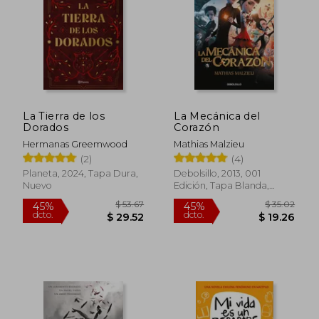
dcto.
dcto.
$ 19.99
$ 24.
La Tierra de los
La Mecánica del
Dorados
Corazón
Hermanas Greemwood
Mathias Malzieu
(2)
(4)
Planeta, 2024, Tapa Dura,
Debolsillo, 2013, 001
Nuevo
Edición, Tapa Blanda,
Nuevo