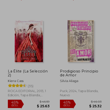
$ 43.36
$ 111
45%
40%
dcto.
dcto.
$ 23.85
$ 66.
La Élite (La Selección
Prodigioso Principio
2)
de Amor
Kiera Cass
Silvia Aliaga
(35)
ROCA EDITORIAL, 2013, 1
Puck, 2024, Tapa Blanda,
Edición, Tapa Blanda,
Nuevo
Nuevo