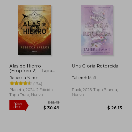
$ 53.67
$ 35.
45%
45%
dcto.
dcto.
$ 29.52
$ 19.
Alas de Hierro
Una Gloria Retorcida
(Empíreo 2) - Tapa
Dura
Rebecca Yarros
Tahereh Mafi
(134)
Planeta, 2024, 2 Edición,
Puck, 2025, Tapa Blanda,
Tapa Dura, Nuevo
Nuevo