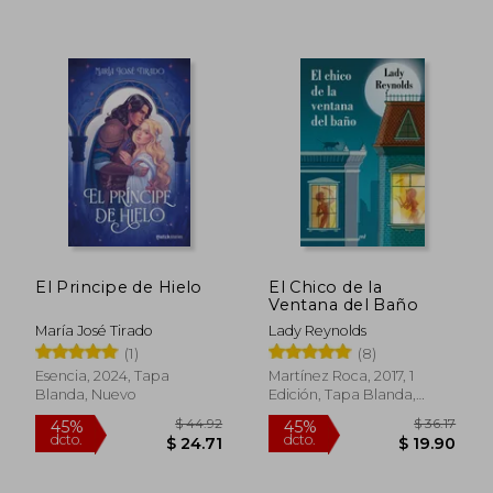
El Principe de Hielo
El Chico de la
Ventana del Baño
María José Tirado
Lady Reynolds
(1)
(8)
Esencia, 2024, Tapa
Martínez Roca, 2017, 1
Blanda, Nuevo
Edición, Tapa Blanda,
Nuevo
$ 49.20
$ 42.