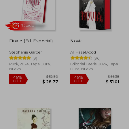
$ 36.64
$ 50.
45%
45%
dcto.
dcto.
$ 20.15
$ 28.
Finale (Ed. Especial)
Novia
Stephanie Garber
Ali Hazelwood
(9)
(96)
Puck, 2024, Tapa Dura,
Editorial Faeris, 2024, Tapa
Nuevo
Dura, Nuevo
Rápido