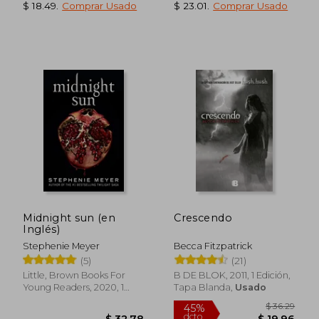
$ 18.49
.
Comprar Usado
$ 23.01
.
Comprar Usado
$ 115.46
$ 54.
45%
40%
dcto.
dcto.
$ 63.50
$ 32.
Midnight sun (en
Crescendo
Inglés)
Stephenie Meyer
Becca Fitzpatrick
(5)
(21)
Little, Brown Books For
B DE BLOK, 2011, 1 Edición,
Young Readers, 2020, 1
Tapa Blanda,
Usado
Edición, Tapa Dura, Nuevo