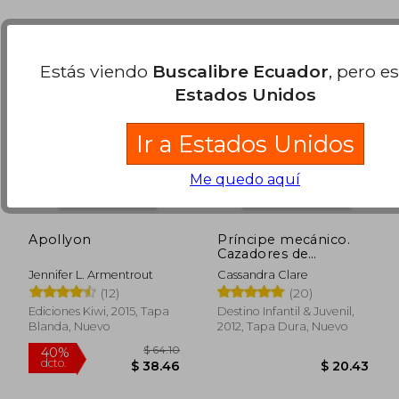
Estás viendo
Buscalibre Ecuador
, pero e
Estados Unidos
Ir a Estados Unidos
Me quedo aquí
Apollyon
Príncipe mecánico.
Cazadores de
sombras. Los
Jennifer L. Armentrout
Cassandra Clare
orígenes 2
(12)
(20)
Ediciones Kiwi, 2015, Tapa
Destino Infantil & Juvenil,
Blanda, Nuevo
2012, Tapa Dura, Nuevo
$ 47.95
$ 40.
45%
45%
dcto.
dcto.
$ 26.38
$ 22.