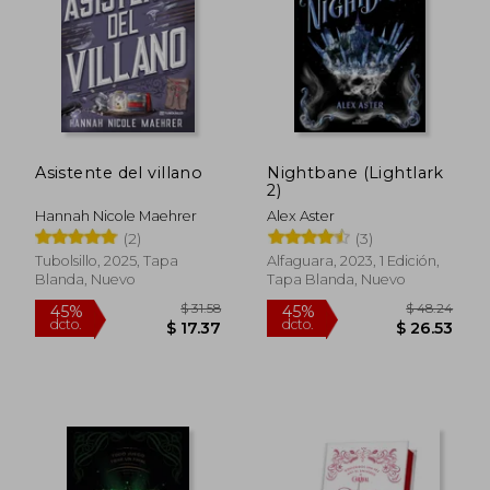
$ 54.22
$ 34.
45%
45%
dcto.
dcto.
$ 29.82
$ 19.
Asistente del villano
Nightbane (Lightlark
2)
Hannah Nicole Maehrer
Alex Aster
(2)
(3)
Tubolsillo, 2025, Tapa
Alfaguara, 2023, 1 Edición,
Blanda, Nuevo
Tapa Blanda, Nuevo