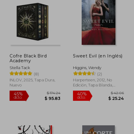
Cofre Black Bird
Sweet Evil (en Inglés)
Academy
Stella Tack
Higgins, Wendy
(8)
(2)
$ 55.54
$ 48.
INLOV, 2025, Tapa Dura,
Harperteen, 2012, No
45%
45%
Nuevo
Edición, Tapa Blanda,
dcto.
dcto.
$ 30.55
$ 26.
Nuevo