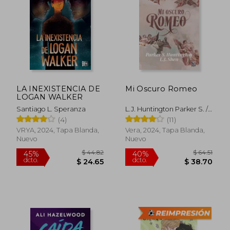
LA INEXISTENCIA DE
Mi Oscuro Romeo
LOGAN WALKER
$ 56.10
$ 46.
45%
45%
dcto.
dcto.
$ 30.86
$ 25.
Santiago L. Speranza
L.J. Huntington Parker S. /
Shen
(4)
(11)
VRYA, 2024, Tapa Blanda,
Vera, 2024, Tapa Blanda,
Nuevo
Nuevo