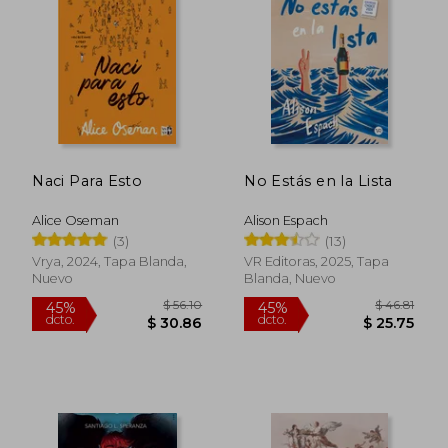
$ 47.20
$ 43.
45%
45%
dcto.
dcto.
$ 25.96
$ 23.
Naci Para Esto
No Estás en la Lista
Alice Oseman
Alison Espach
(3)
(13)
Vrya, 2024, Tapa Blanda,
VR Editoras, 2025, Tapa
Nuevo
Blanda, Nuevo