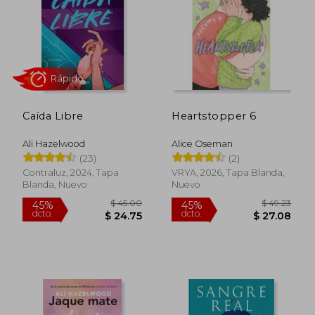
Caída Libre
Heartstopper 6
Ali Hazelwood
Alice Oseman
(23)
(2)
$ 44.82
$ 64
45%
40%
Contraluz, 2024, Tapa
VRYA, 2026, Tapa Blanda,
dcto.
dcto.
$ 24.65
$ 38.
Blanda, Nuevo
Nuevo