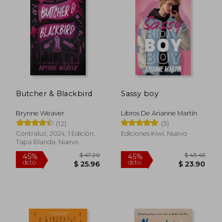
$ 43.74
45%
dcto.
$ 24.05
$ 20.
Butcher & Blackbird
Sassy boy
Brynne Weaver
Libros De Arianne Martín
(12)
(3)
Contraluz, 2024, 1 Edición,
Ediciones Kiwi, Nuevo
Tapa Blanda, Nuevo