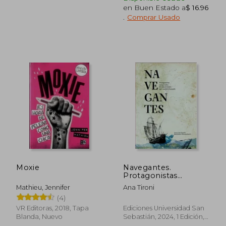
en Buen Estado a
$ 16.96
.
Comprar Usado
$ 36.23
$ 35.
45%
35%
dcto.
dcto.
$ 19.92
$ 23.
Moxie
Navegantes.
Protagonistas
inesperados de una
Mathieu, Jennifer
Ana Tironi
aventura que cambió
(4)
el mundo
VR Editoras, 2018, Tapa
Ediciones Universidad San
Blanda, Nuevo
Sebastián, 2024, 1 Edición,
Tapa Dura, Nuevo