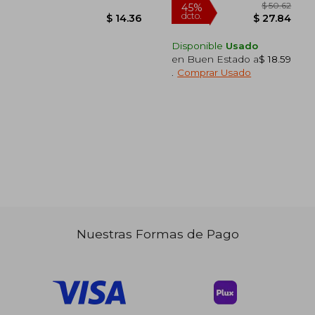
Disponible
Usado
en Buen Estado a
$ 18.59
.
Comprar Usado
$ 31.74
$ 38.
45%
45%
dcto.
dcto.
$ 17.46
$ 21.
Nuestras Formas de Pago