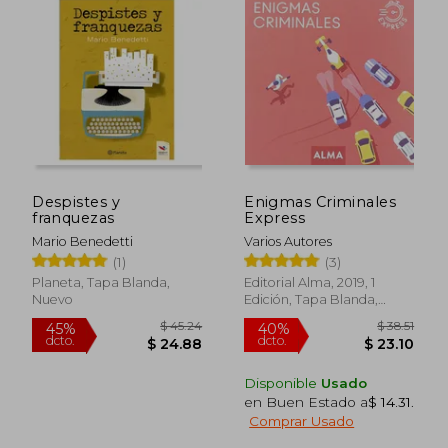
$ 36.59
$ 34.
45%
45%
dcto.
dcto.
$ 20.13
$ 18.
Despistes y
Enigmas Criminales
franquezas
Express
Mario Benedetti
Varios Autores
(1)
(3)
Planeta, Tapa Blanda,
Editorial Alma, 2019, 1
Nuevo
Edición, Tapa Blanda,
Nuevo
Disponible
Usado
en Buen Estado a
$ 14.31
.
Comprar Usado