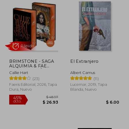
BRIMSTONE - SAGA
El Extranjero
ALQUIMIA & FAE
VOL. 2 (EDICIÓN EN
Callie Hart
Albert Camus
TAPA DURA Y
(23)
(11)
CANTOS TINTADOS)
Rápido
Faeris Editorial, 2026, Tapa
Lucemar, 2019, Tapa
Dura, Nuevo
Blanda, Nuevo