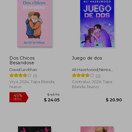
$ 174.24
45%
dcto.
$ 95.83
$ 19.
Dos Chicos
Juego de dos
Besandose
David Levithan
Ali Hazelwood;Nerea
Gilabert Giménez
(1)
(2)
Vrya, 2024, Tapa Blanda,
Contraluz, 2026, Tapa
Nuevo
Blanda, Nuevo