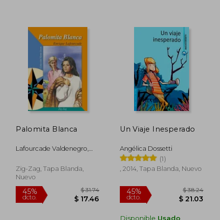
$ 45.24
$ 38
45%
40%
dcto.
dcto.
$ 24.88
$ 23.
Palomita Blanca
Un Viaje Inesperado
Lafourcade Valdenegro,
Angélica Dossetti
Enrique
(1)
Zig-Zag, Tapa Blanda,
, 2014, Tapa Blanda, Nuevo
Nuevo
Disponible
Usado