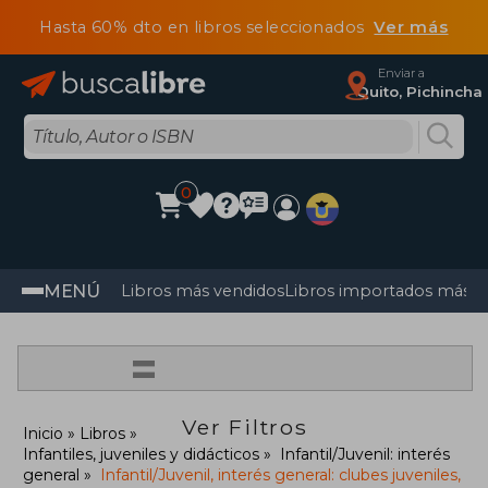
Hasta 60% dto en libros seleccionados
Ver más
Enviar a
Quito, Pichincha
0
MENÚ
Libros más vendidos
Libros importados más v
=
Ver Filtros
Inicio
Libros
Infantiles, juveniles y didácticos
Infantil/Juvenil: interés
general
Infantil/Juvenil, interés general: clubes juveniles,