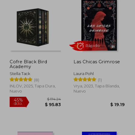
$ 48.97
45%
dcto.
$ 26.93
$ 6.
Cofre Black Bird
Las Chicas Grimrose
Academy
Stella Tack
Laura Pohl
(8)
(1)
INLOV, 2025, Tapa Dura,
Vrya, 2023, Tapa Blanda,
Nuevo
Nuevo
Rápido