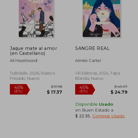
Rápido
Jaque mate al amor
SANGRE REAL
(en Castellano)
Ali Hazelwood
Aimée Carter
TuBolsillo, 2026, Rústica
VR Editoras, 2024, Tapa
Fresado, Nuevo
Blanda, Nuevo
$ 45.00
$ 49.
45%
45%
dcto.
dcto.
$ 24.75
$ 27.
Disponible
Usado
en Buen Estado a
$ 22.35
.
Comprar Usado