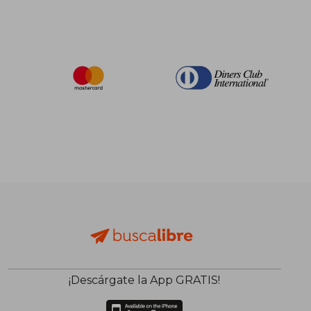
¡Descárgate la App GRATIS!
$ 50.
45%
dcto.
$ 14.36
$ 27.