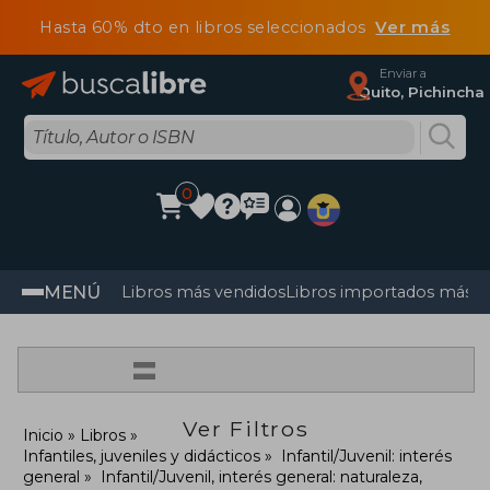
Hasta 60% dto en libros seleccionados
Ver más
Enviar a
Quito, Pichincha
0
MENÚ
Libros más vendidos
Libros importados más v
=
Ver Filtros
Inicio
Libros
Infantiles, juveniles y didácticos
Infantil/Juvenil: interés
general
Infantil/Juvenil, interés general: naturaleza,