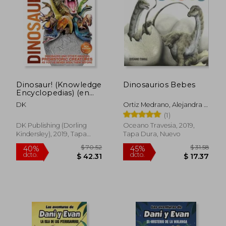
$ 39.78
$ 39.
45%
40%
dcto.
dcto.
$ 21.88
$ 23.
Dinosaur! (Knowledge
Dinosaurios Bebes
Encyclopedias) (en
Inglés)
DK
Ortiz Medrano, Alejandra ;
Lugueto, Gabriel
(1)
DK Publishing (Dorling
Oceano Travesia, 2019,
Kindersley), 2019, Tapa
Tapa Dura, Nuevo
Dura, Nuevo