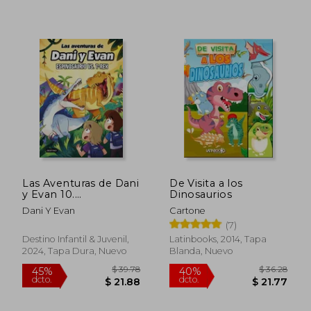
$ 25.05
$ 31.
45%
45%
dcto.
dcto.
$ 13.78
$ 17.
Las Aventuras de Dani
De Visita a los
y Evan 10.
Dinosaurios
Espinosaurio vs. T-
Dani Y Evan
Cartone
Rex
(7)
Destino Infantil & Juvenil,
Latinbooks, 2014, Tapa
2024, Tapa Dura, Nuevo
Blanda, Nuevo