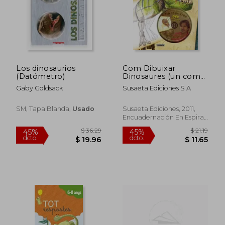
Los dinosaurios
Com Dibuixar
(Datómetro)
Dinosaures (un com
Dibuixar Dinosaures)
Gaby Goldsack
Susaeta Ediciones S A
(en Catalán)
SM, Tapa Blanda,
Usado
Susaeta Ediciones, 2011,
Encuadernación En Espiral,
Nuevo
$ 47.87
$ 59
45%
40%
dcto.
dcto.
$ 26.33
$ 35.