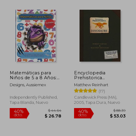
Matemáticas para
Encyclopedia
Niños de 5 a 8 Años:
Prehistorica
$ 53.39
40%
Aventuras Numéricas
Dinosaurs: The
Designs, Aussiemex
Matthew Reinhart
dcto.
$ 32.03
$ 15.
en la Tierra de los
Definitive Pop-Up (en
(17)
Dinosaurios
Inglés)
Independently Published,
Candlewick Press (MA),
Tapa Blanda, Nuevo
2005, Tapa Dura, Nuevo