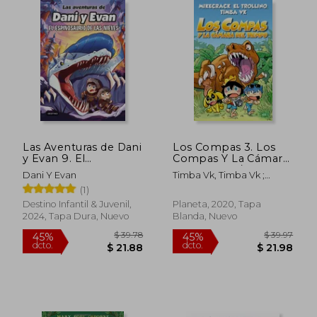
Las Aventuras de Dani
Los Compas 3. Los
y Evan 9. El
Compas Y La Cámara
Espinosaurio de las
del Tiempo / The
Dani Y Evan
Timba Vk, Timba Vk ;
Nieves
Compas 3. the
Mikecrack, Mikecrack ; El
(1)
Compas and the
Trollino, El Trollino
Time Chamber
Destino Infantil & Juvenil,
Planeta, 2020, Tapa
2024, Tapa Dura, Nuevo
Blanda, Nuevo
$ 46.11
$ 23.
45%
45%
dcto.
dcto.
$ 25.36
$ 13.