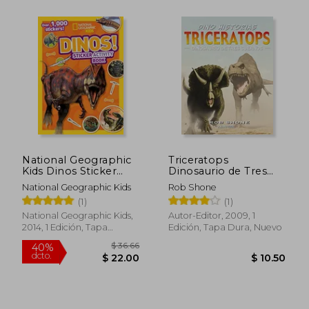
National Geographic
Triceratops
Kids Dinos Sticker
Dinosaurio de Tres
Activity Book: Over
Cuernos
National Geographic Kids
Rob Shone
1,000 Stickers! (ng
(1)
(1)
Sticker Activity Books)
$ 44.64
$ 88.
40%
40%
(en Inglés)
National Geographic Kids,
Autor-Editor, 2009, 1
dcto.
dcto.
$ 26.78
$ 53.
2014, 1 Edición, Tapa
Edición, Tapa Dura, Nuevo
Blanda, Nuevo