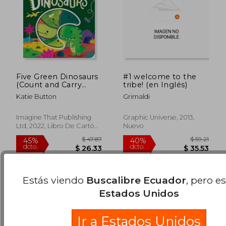
Five Green Dinosaurs
#1 welcome to the
(Count and Carry
tribe! (en Inglés)
Board Books) (en
Katie Button
Grimaldi
Inglés)
$ 70.52
$ 31
40%
45%
Imagine That Publishing
Graphic Universe, 2013,
dcto.
dcto.
$ 42.31
$ 17.
Ltd, 2022, Libro De Cartón,
Nuevo
Nuevo
Estás viendo
Buscalibre Ecuador
, pero e
Estados Unidos
Ir a Estados Unidos