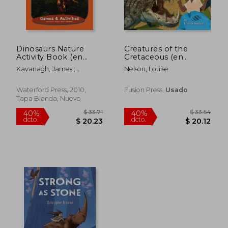
$ 55.72
$ 32.
45%
45%
dcto.
dcto.
$ 30.65
$ 17.
Dinosaurs Nature
Creatures of the
Activity Book (en
Cretaceous (en
Inglés)
Inglés)
Kavanagh, James ;
Nelson, Louise
Waterford Press ; Leung
Raymond
Waterford Press, 2010,
Fusion Press,
Usado
Tapa Blanda, Nuevo