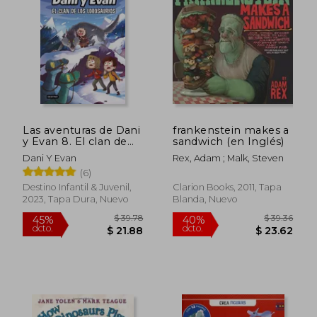
$ 25.49
45%
dcto.
$ 14.02
$ 13.
Las aventuras de Dani
frankenstein makes a
y Evan 8. El clan de
sandwich (en Inglés)
los Lobosaurios
Dani Y Evan
Rex, Adam ; Malk, Steven
(6)
Destino Infantil & Juvenil,
Clarion Books, 2011, Tapa
2023, Tapa Dura, Nuevo
Blanda, Nuevo