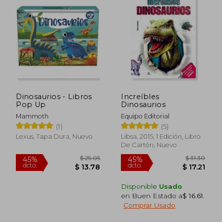
$ 37.91
$ 36.
45%
45%
dcto.
dcto.
$ 20.85
$ 20.
Dinosaurios - Libros
Increíbles
Pop Up
Dinosaurios
Mammoth
Equipo Editorial
(1)
(5)
Lexus, Tapa Dura, Nuevo
Libsa, 2015, 1 Edición, Libro
De Cartón, Nuevo
Disponible
Usado
en Buen Estado a
$ 16.61
.
Comprar Usado