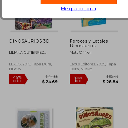
Me quedo aquí
DINOSAURIOS 3D
Feroces y Letales
Dinosaurios
LILIANA GUTIERREZ
Matt O´neil
RIVEROS
LEXUS, 2015, Tapa Dura,
Lexus Editores, 2025, Tapa
Nuevo
Dura, Nuevo
$ 41.16
$ 41
45%
45%
dcto.
dcto.
$ 22.64
$ 22.