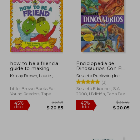
how to be a friend,a
Enciclopedia de
guide to making
Dinosaurios: Con El
friends and keeping
Significado de Su
Krasny Brown, Laurie ;
Susaeta Publishing Inc
them (en Inglés)
Nombre
Brown, Marc
(3)
Little, Brown Books For
Susaeta Ediciones, S.A.,
Young Readers, Tapa
2008, 1 Edición, Tapa Dura,
Blanda, Nuevo
Nuevo