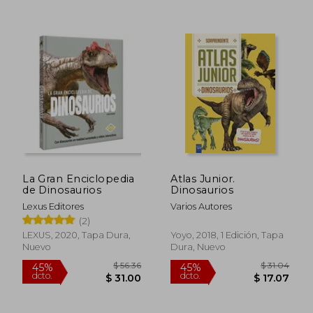
$ 39.78
$ 36.
45%
40%
dcto.
dcto.
$ 21.88
$ 21.
La Gran Enciclopedia
Atlas Junior.
de Dinosaurios
Dinosaurios
Lexus Editores
Varios Autores
(2)
LEXUS, 2020, Tapa Dura,
Yoyo, 2018, 1 Edición, Tapa
Nuevo
Dura, Nuevo