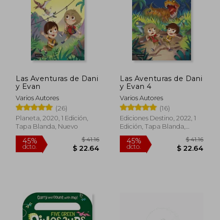
Las Aventuras de Dani
Las Aventuras de Dani
y Evan
y Evan 4
$ 36.66
$ 35
40%
45%
Varios Autores
Varios Autores
dcto.
dcto.
$ 22.00
$ 19.
(26)
(16)
Planeta, 2020, 1 Edición,
Ediciones Destino, 2022, 1
Tapa Blanda, Nuevo
Edición, Tapa Blanda,
Nuevo