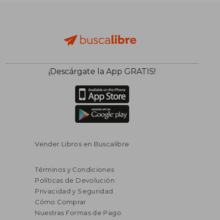
$ 33.71
$ 33.
¡Descárgate la App GRATIS!
40%
40%
dcto.
dcto.
$ 20.23
$ 20.
Vender Libros en Buscalibre
Términos y Condiciones
Políticas de Devolución
Privacidad y Seguridad
Cómo Comprar
Nuestras Formas de Pago