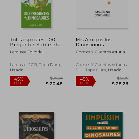
Tot Respostes. 100
Mis Amigos los
Preguntes Sobre els
Dinosaurios
Dinosaures (Larousse
Larousse Editorial;
Comics Y Cuentos Asturias
- Infantil (en Catalán)
&Eacute;Ric Mathivet
S.L.
Larousse, 2019, Tapa Dura,
Comics Y Cuentos Asturias
Usado
S.L.,, Tapa Dura,
Usado
$ 44.88
$ 52.
45%
45%
dcto.
dcto.
$ 24.69
$ 28.