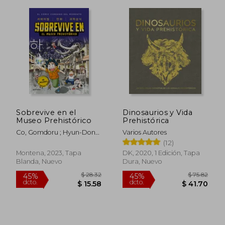
Sobrevive en el
Dinosaurios y Vida
Museo Prehistórico
Prehistórica
Co, Gomdoru ; Hyun-Dong,
Varios Autores
Han
(12)
Montena, 2023, Tapa
DK, 2020, 1 Edición, Tapa
Blanda, Nuevo
Dura, Nuevo
$ 36.66
40%
dcto.
$ 22.00
$ 10.