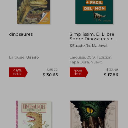
dinosaures
Simplíssim. El Llibre
Sobre Dinosaures +
Fàcil del món
&Eacute;Ric Mathivet
(Larousse - Infantil
Larousse,
Usado
Larousse, 2019, 1 Edición,
Tapa Dura, Nuevo
$ 36.29
$ 21
45%
45%
dcto.
dcto.
$ 19.96
$ 11.