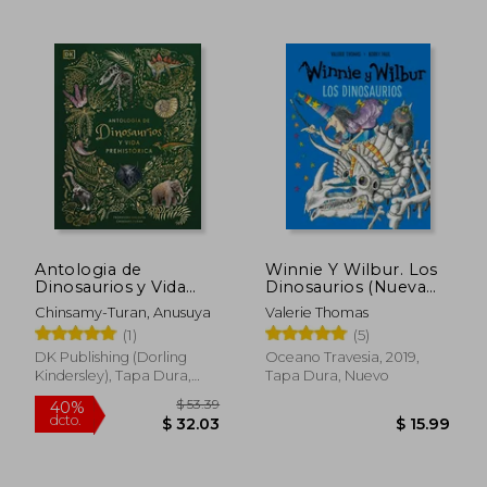
$ 56.36
$ 31.
45%
45%
dcto.
dcto.
$ 31.00
$ 17.
Antologia de
Winnie Y Wilbur. Los
Dinosaurios y Vida
Dinosaurios (Nueva
Prehistorica
Edición)
Chinsamy-Turan, Anusuya
Valerie Thomas
(1)
(5)
DK Publishing (Dorling
Oceano Travesia, 2019,
Kindersley), Tapa Dura,
Tapa Dura, Nuevo
Nuevo