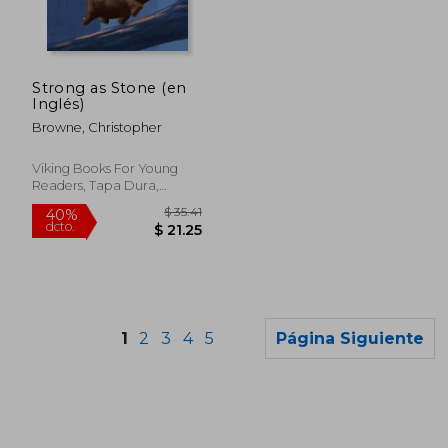
$ 55.72
$ 55.
45%
45%
dcto.
dcto.
$ 30.65
$ 30.
Strong as Stone (en
Inglés)
Browne, Christopher
Viking Books For Young
Readers, Tapa Dura,
Usado
1
2
3
4
5
Página Siguiente