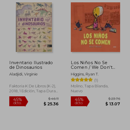
Inventario Ilustrado
Los Niños No Se
de Dinosaurios
Comen / We Don't
Eat Our Classmates
Aladjidi, Virginie
Higgins, Ryan T.
(1)
Faktoria K De Libros (K-2),
Molino, Tapa Blanda,
2018, 1 Edición, Tapa Dura,
Nuevo
Nuevo
$ 28.32
$ 75.
45%
45%
dcto.
dcto.
$ 15.58
$ 41.