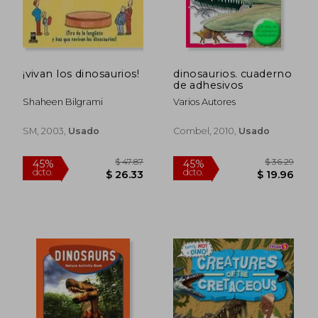
$ 20.48
$ 28.
¡vivan los dinosaurios!
dinosaurios. cuaderno
de adhesivos
Shaheen Bilgrami
Varios Autores
SM, 2003,
Usado
Combel, 2010,
Usado