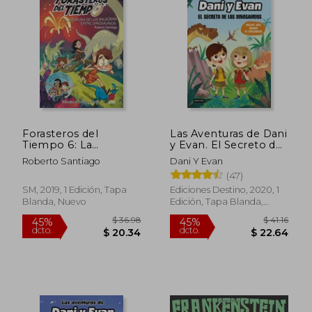
$ 39.78
$ 39.
45%
45%
dcto.
dcto.
$ 21.88
$ 21.
Forasteros del
Las Aventuras de Dani
Tiempo 6: La
y Evan. El Secreto de
Aventura de los
los Dinosaurios
Roberto Santiago
Dani Y Evan
Balbuena Entre Dino_
(47)
Saurios
SM, 2019, 1 Edición, Tapa
Ediciones Destino, 2020, 1
Blanda, Nuevo
Edición, Tapa Blanda,
Nuevo