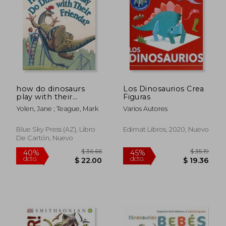
$ 36.98
$ 41
45%
45%
dcto.
dcto.
$ 20.34
$ 22.
how do dinosaurs
Los Dinosaurios Crea
play with their
Figuras
friends? (en Inglés)
Yolen, Jane ; Teague, Mark
Varios Autores
Blue Sky Press (AZ), Libro
Edimat Libros, 2020, Nuevo
De Cartón, Nuevo