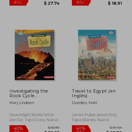
Investigating the
Travel to Egypt (en
Rock Cycle
Inglés)
(Searchlight Books:
Mary Lindeen
Doeden, Matt
What Are Earth's
Cycles?)
$ 46.24
$ 31
Searchlight Books What
Lerner Publications (Tm),
40%
40%
dcto.
dcto.
Are Ear, Tapa Dura, Nuevo
Tapa Blanda, Nuevo
$ 27.74
$ 18.