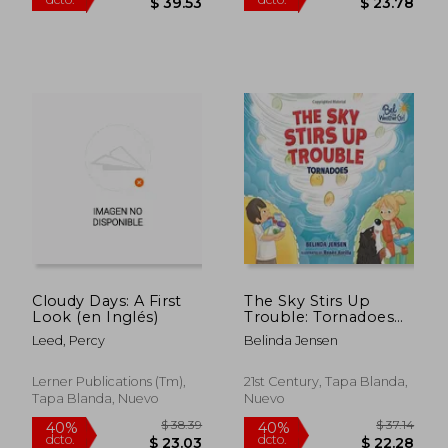
Cloudy Days: A First
The Sky Stirs Up
Look (en Inglés)
Trouble: Tornadoes
(Bel the Weather Girl)
Leed, Percy
Belinda Jensen
Lerner Publications (Tm),
21st Century, Tapa Blanda,
Tapa Blanda, Nuevo
Nuevo
$ 65.89
$ 39.
40%
40%
dcto.
dcto.