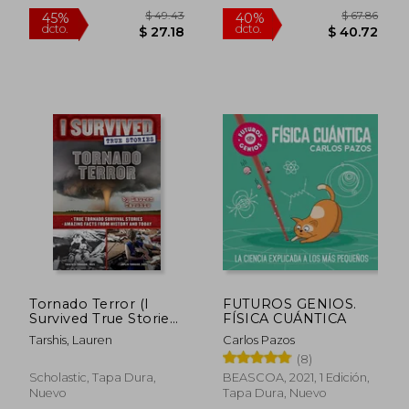
Tapa Dura, Nuevo
$ 49.43
$ 67.
45%
40%
dcto.
dcto.
$ 27.18
$ 40.
Tornado Terror (I
FUTUROS GENIOS.
Survived True Stories
FÍSICA CUÁNTICA
#3): True Tornado
Tarshis, Lauren
Carlos Pazos
Survival Stories and
(8)
Amazing Facts from
History and Today (en
Scholastic, Tapa Dura,
BEASCOA, 2021, 1 Edición,
Inglés)
Nuevo
Tapa Dura, Nuevo