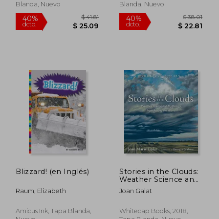
Blanda, Nuevo
Blanda, Nuevo
$ 36.66
$ 39.
40%
40%
dcto.
dcto.
$ 22.00
$ 23.
Blizzard! (en Inglés)
Stories in the Clouds:
Weather Science and
Mythology From
Raum, Elizabeth
Joan Galat
Around the World
(Dot to dot in the
Sky) (en Inglés)
Amicus Ink, Tapa Blanda,
Whitecap Books, 2018,