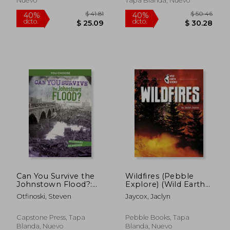
Nuevo
Tapa Blanda, Nuevo
$ 72.66
$ 43.
40%
40%
dcto.
dcto.
$ 43.60
$ 25.
Can You Survive the
Wildfires (Pebble
Johnstown Flood?:
Explore) (Wild Earth
An Interactive History
Science) (en Inglés)
Otfinoski, Steven
Jaycox, Jaclyn
Adventure (en Inglés)
Capstone Press, Tapa
Pebble Books, Tapa
Blanda, Nuevo
Blanda, Nuevo