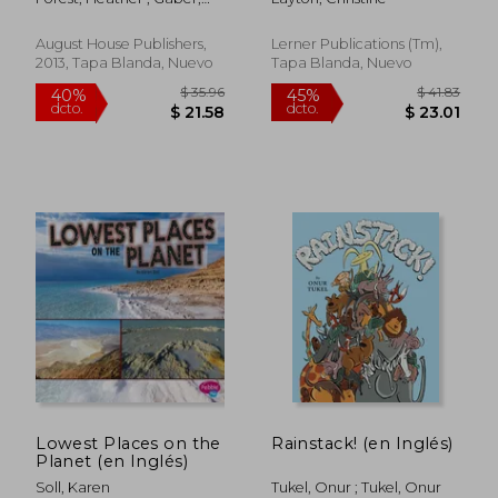
Inglés)
Susan
August House Publishers,
Lerner Publications (Tm),
2013, Tapa Blanda, Nuevo
Tapa Blanda, Nuevo
Lowest Places on the
Rainstack! (en Inglés)
$ 36.66
$ 46.
40%
45%
Planet (en Inglés)
dcto.
dcto.
$ 22.00
$ 25.
Soll, Karen
Tukel, Onur ; Tukel, Onur