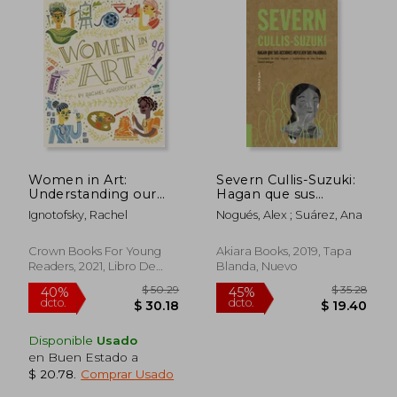
Women in Art:
Severn Cullis-Suzuki:
Understanding our
Hagan que sus
World and its
Acciones Reflejen sus
Ignotofsky, Rachel
Nogués, Alex ; Suárez, Ana
Ecosystems (Women
Palabras: 3 (Akiparla)
in Series) (en Inglés)
Crown Books For Young
Akiara Books, 2019, Tapa
Readers, 2021, Libro De
Blanda, Nuevo
Cartón, Nuevo
Disponible
Usado
en Buen Estado a
$ 20.78
.
Comprar Usado