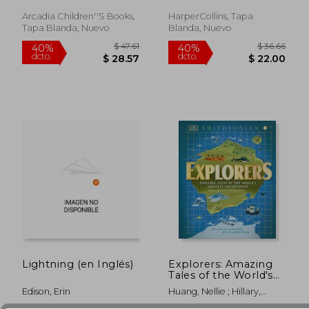
dcto.
dcto.
$ 21.58
$ 23.
Arcadia Children''s Books,
HarperCollins, Tapa
Tapa Blanda, Nuevo
Blanda, Nuevo
Lightning (en Inglés)
Explorers: Amazing
Tales of the World's
Greatest Adventures
Edison, Erin
Huang, Nellie ; Hillary,
(en Inglés)
Barbara ; Hawke, Jessamy