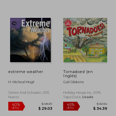
$ 34.64
$ 37
40%
40%
dcto.
dcto.
$ 20.78
$ 22.
extreme weather
Tornadoes! (en
Inglés)
H. Micheal Mogil
Gail Gibbons
Simon And Schuster, 2011,
Holiday House Inc, 2019,
Nuevo
Tapa Dura,
Usado