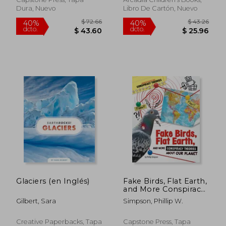
Dura, Nuevo
Libro De Cartón, Nuevo
$ 39.36
$ 55.
40%
40%
dcto.
dcto.
$ 23.62
$ 33.
Glaciers (en Inglés)
Fake Birds, Flat Earth,
and More Conspiracy
Theories about Our
Gilbert, Sara
Simpson, Phillip W.
Planet (en Inglés)
Creative Paperbacks, Tapa
Capstone Press, Tapa