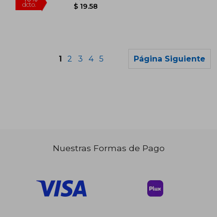
1
2
3
4
5
Página Siguiente
Nuestras Formas de Pago
$ 36.61
$ 38.
40%
40%
dcto.
dcto.
$ 21.97
$ 22.