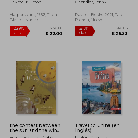
Seymour Simon
Chandler, Jenny
Good for You, Good
for the Planet (en
Inglés)
Harpercollins, 1992, Tapa
Pavilion Books, 2021, Tapa
Blanda, Nuevo
Blanda, Nuevo
$ 44.21
$ 45.
45%
40%
dcto.
dcto.
$ 24.32
$ 27.
the contest between
Travel to China (en
the sun and the wind:
Inglés)
an aesop's fable (en
Forest, Heather ; Gaber,
Layton, Christine