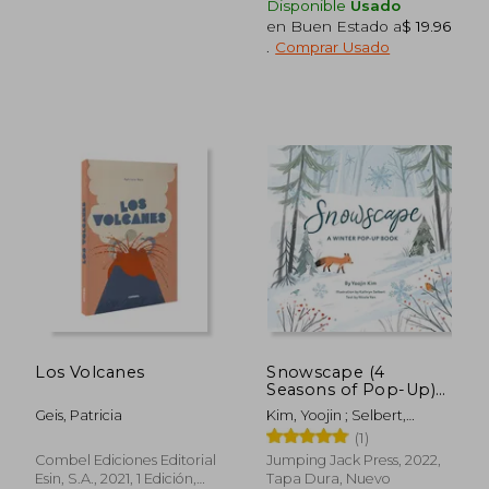
Disponible
Usado
en Buen Estado a
$ 19.96
.
Comprar Usado
$ 41.63
$ 33.
45%
40%
dcto.
dcto.
$ 22.90
$ 20.
Los Volcanes
Snowscape (4
Seasons of Pop-Up)
(en Inglés)
Geis, Patricia
Kim, Yoojin ; Selbert,
Kathryn ; Yen, Nicole
(1)
Combel Ediciones Editorial
Jumping Jack Press, 2022,
Esin, S.A., 2021, 1 Edición,
Tapa Dura, Nuevo