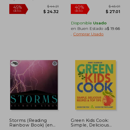
Disponible
Usado
en Buen Estado a
$ 19.66
.
Comprar Usado
$ 48.39
$ 62.
40%
45%
dcto.
dcto.
$ 29.03
$ 34.
Storms (Reading
Green Kids Cook:
Rainbow Book) (en
Simple, Delicious
Inglés)
Recipes & Top Tips: