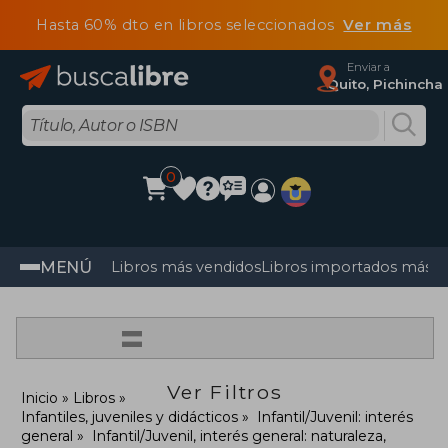
Hasta 60% dto en libros seleccionados
Ver más
Enviar a
Quito, Pichincha
0
MENÚ
Libros más vendidos
Libros importados más v
=
Ver Filtros
Inicio
Libros
Infantiles, juveniles y didácticos
Infantil/Juvenil: interés
general
Infantil/Juvenil, interés general: naturaleza,