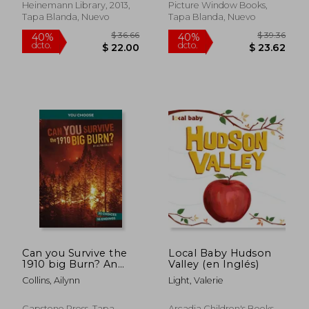
Heinemann Library, 2013,
Picture Window Books,
Tapa Blanda, Nuevo
Tapa Blanda, Nuevo
$ 47.61
$ 36.
40%
40%
dcto.
dcto.
$ 28.57
$ 22.
Can you Survive the
Local Baby Hudson
1910 big Burn? An
Valley (en Inglés)
Interactive History
Collins, Ailynn
Light, Valerie
Adventure (You
Choose: Disasters in
History) (en Inglés)
Capstone Press, Tapa
Arcadia Children's Books,