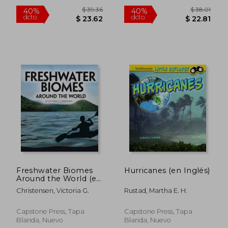
$ 41.81
$ 38.
40%
40%
dcto.
dcto.
$ 25.09
$ 22.
Freshwater Biomes
Hurricanes (en Inglés)
Around the World (en
Inglés)
Christensen, Victoria G.
Rustad, Martha E. H.
Capstone Press, Tapa
Capstone Press, Tapa
Blanda, Nuevo
Blanda, Nuevo