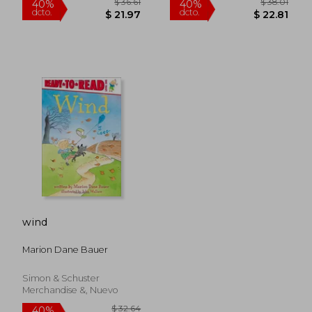
wind
$ 39.36
$ 38.
40%
40%
dcto.
dcto.
$ 23.62
$ 22.
Marion Dane Bauer
Simon & Schuster
Merchandise &, Nuevo