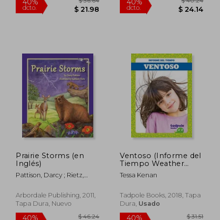
Prairie Storms (en
Ventoso (Informe del
Inglés)
Tiempo Weather
Report)
$ 36.64
$ 40.
40%
40%
Pattison, Darcy ; Rietz,
Tessa Kenan
dcto.
dcto.
$ 21.98
$ 24.
Kathleen
Arbordale Publishing, 2011,
Tadpole Books, 2018, Tapa
Tapa Dura, Nuevo
Dura,
Usado