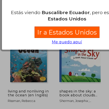
Capstone Press, Tapa
DK Publishing (Dorling
$ 39.39
$ 39.
Blanda, Nuevo
Kindersley), 2019, Tapa
40%
40%
Estás viendo
Buscalibre Ecuador
, pero e
dcto.
dcto.
Dura, Nuevo
$ 23.63
$ 23.
Estados Unidos
Ir a Estados Unidos
Me quedo aquí
living and nonliving in
shapes in the sky: a
the ocean (en Inglés)
book about clouds
(en Inglés)
Rissman, Rebecca
Sherman, Josepha ;
Wesley, Omarr