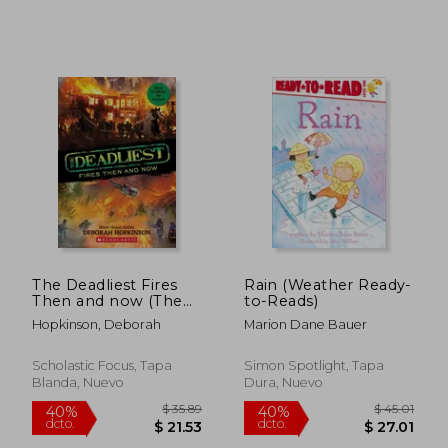
$ 38.39
$ 37
40%
40%
dcto.
dcto.
$ 23.03
$ 22.
The Deadliest Fires
Rain (Weather Ready-
Then and now (The
to-Reads)
Deadliest #3,
Hopkinson, Deborah
Marion Dane Bauer
Scholastic Focus) (en
Inglés)
Scholastic Focus, Tapa
Simon Spotlight, Tapa
Blanda, Nuevo
Dura, Nuevo