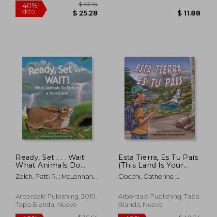
$ 42.14
40%
Ready, Set . . . Wait!
Esta Tierra, Es Tu País
dcto.
$ 25.28
$ 11.
What Animals Do
(This Land Is Your
Before a Hurricane
Land)
Zelch, Patti R. ; McLennan,
Ciocchi, Catherine ;
(en Inglés)
Connie
Morrison, Cathy
Arbordale Publishing, 2010,
Arbordale Publishing, Tapa
Tapa Blanda, Nuevo
Blanda, Nuevo