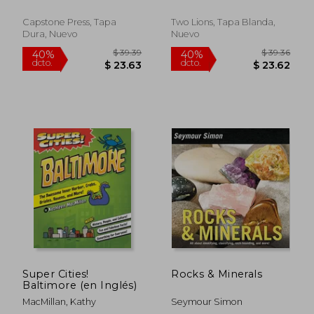
Capstone Press, Tapa
Two Lions, Tapa Blanda,
Dura, Nuevo
Nuevo
Super Cities!
Rocks & Minerals
Baltimore (en Inglés)
MacMillan, Kathy
Seymour Simon
$ 35.96
$ 41.
40%
45%