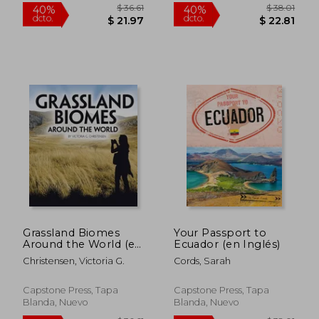
$ 41.81
$ 50.
40%
40%
dcto.
dcto.
$ 25.09
$ 30.
Grassland Biomes
Your Passport to
Around the World (en
Ecuador (en Inglés)
Inglés)
Christensen, Victoria G.
Cords, Sarah
Capstone Press, Tapa
Capstone Press, Tapa
Blanda, Nuevo
Blanda, Nuevo