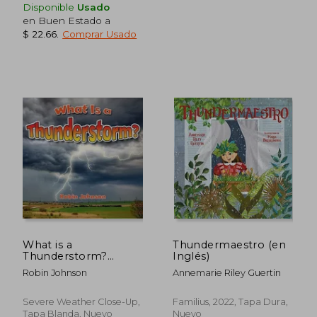
Disponible
Usado
en Buen Estado a
$ 22.66
.
Comprar Usado
$ 35.89
$ 45.
40%
40%
dcto.
dcto.
$ 21.53
$ 27.
What is a
Thundermaestro (en
Thunderstorm?
Inglés)
(Severe Weather
Robin Johnson
Annemarie Riley Guertin
Close Up)
Severe Weather Close-Up,
Familius, 2022, Tapa Dura,
Tapa Blanda, Nuevo
Nuevo