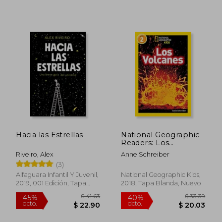
$ 50.29
$ 35.
40%
45%
dcto.
dcto.
$ 30.18
$ 19.
Hacia las Estrellas
National Geographic
Readers: Los
Volcanes (L2)
Riveiro, Alex
Anne Schreiber
(3)
Alfaguara Infantil Y Juvenil,
National Geographic Kids,
2019, 001 Edición, Tapa
2018, Tapa Blanda, Nuevo
Blanda, Nuevo