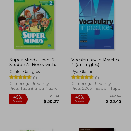
Super Minds Level 2
Vocabulary in Practice
Student's Book with
4 (en Inglés)
eBook British English
Günter Gerngross
Pye, Glennis
[With eBook] (en
(1)
(1)
Inglés)
Cambridge University
Cambridge University
Press, Tapa Blanda, Nuevo
Press, 2003, 1 Edición, Tapa
Blanda, Nuevo
$ 66.81
$ 106.
45%
45%