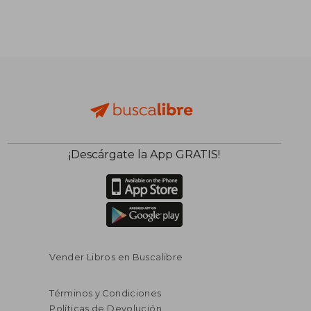
¡Descárgate la App GRATIS!
$ 94.65
$ 89.
45%
45%
dcto.
dcto.
$ 52.06
$ 49.
Vender Libros en Buscalibre
Términos y Condiciones
Políticas de Devolución