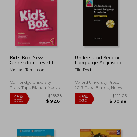
$ 37.26
$ 110.
40%
40%
dcto.
dcto.
$ 22.36
$ 66.
Kid's Box New
Understand Second
Generation Level 1
Language Acquisition
Teacher's Book with
2nd Edition (Oxford
Michael Tomlinson
Ellis, Rod
Digital Pack British
Applied Linguistics)
English (en Inglés)
(en Inglés)
Cambridge University
Oxford University Press,
Press, Tapa Blanda, Nuevo
2015, Tapa Blanda, Nuevo