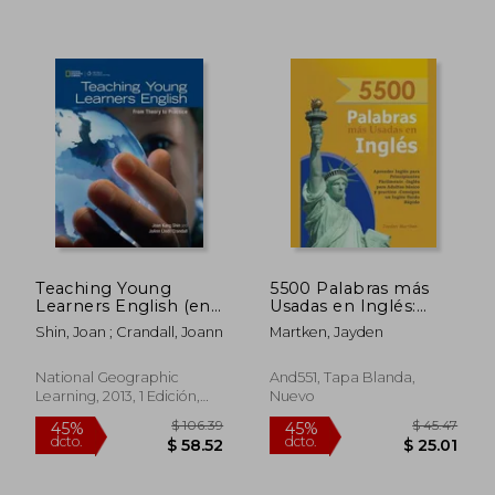
$ 94.47
$ 94.
45%
45%
dcto.
dcto.
$ 51.96
$ 51.
Teaching Young
5500 Palabras más
Learners English (en
Usadas en Inglés:
Inglés)
Aprender Inglés para
Shin, Joan ; Crandall, Joann
Martken, Jayden
Principiantes
Fácilmente-Inglés
para Adultos Básico y
National Geographic
And551, Tapa Blanda,
Practico - Consigue
Learning, 2013, 1 Edición,
Nuevo
un Inglés Fluido Rá
Tapa Blanda, Nuevo