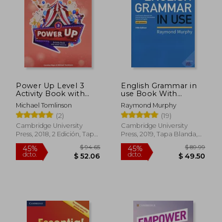
$ 40.48
$ 129
45%
45%
dcto.
dcto.
$ 22.26
$ 71.
Power Up Level 3
English Grammar in
Activity Book with
use Book With
Online Resources and
Answers: A Self-Study
Michael Tomlinson
Raymond Murphy
Home Booklet (en
Reference and
(2)
(19)
Inglés)
Practice Book for
Intermediate
Cambridge University
Cambridge University
Learners of English
Press, 2018, 2 Edición, Tapa
Press, 2019, Tapa Blanda,
(en Inglés)
Blanda, Nuevo
Nuevo