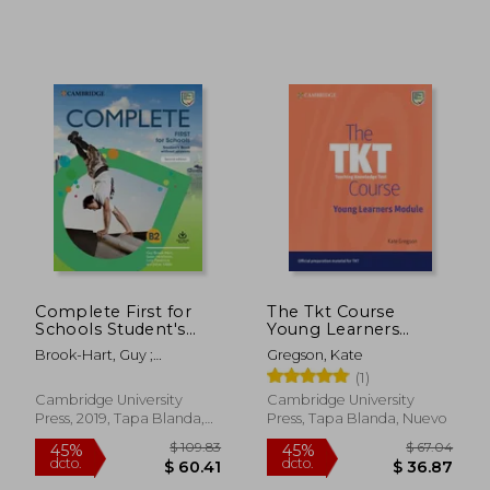
Complete First for
The Tkt Course
Schools Student's
Young Learners
Book Without
Module (en Inglés)
Brook-Hart, Guy ;
Gregson, Kate
Answers with Online
Hutchison, Susan ;
(1)
Practice (en Inglés)
Passmore, Lucy
Cambridge University
Cambridge University
Press, 2019, Tapa Blanda,
Press, Tapa Blanda, Nuevo
Nuevo