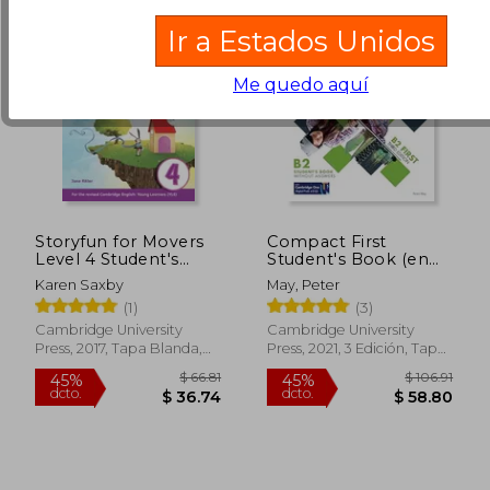
Ir a Estados Unidos
Me quedo aquí
Storyfun for Movers
Compact First
Level 4 Student's
Student's Book (en
Book with Online
Inglés)
Karen Saxby
May, Peter
Activities and Home
(1)
(3)
Fun Booklet 4 (en
Inglés)
Cambridge University
Cambridge University
Press, 2017, Tapa Blanda,
Press, 2021, 3 Edición, Tapa
Nuevo
Blanda, Nuevo
$ 35.83
$ 36.
45%
45%
dcto.
dcto.
$ 19.71
$ 19.