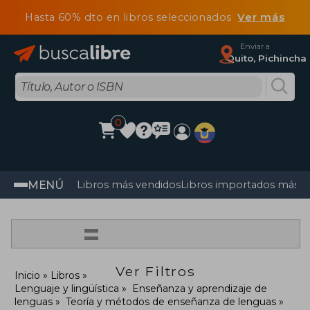
Hasta 60% dto en libros seleccionados
Ver más
Enviar a
Quito, Pichincha
0
MENÚ
Libros más vendidos
Libros importados más v
=
Ver Filtros
Inicio
Libros
Lenguaje y lingüística
Enseñanza y aprendizaje de
lenguas
Teoría y métodos de enseñanza de lenguas