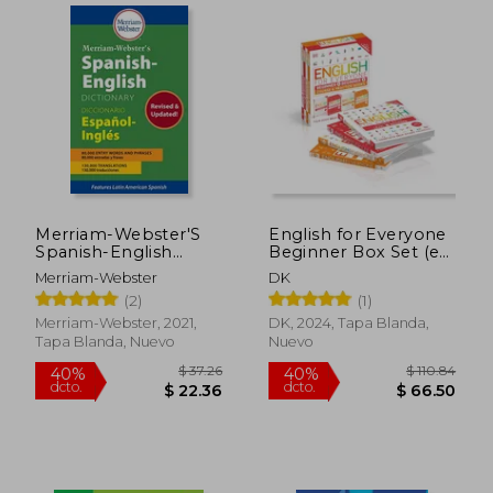
Merriam-Webster'S
English for Everyone
Spanish-English
Beginner Box Set (en
Dictionary
Inglés)
Merriam-Webster
DK
(2)
(1)
Merriam-Webster, 2021,
DK, 2024, Tapa Blanda,
Tapa Blanda, Nuevo
Nuevo
$ 41.95
$ 37
45%
40%
dcto.
dcto.
$ 23.07
$ 22.