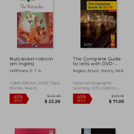
dcto.
dcto.
$ 36.74
$ 58.
Nutcracker+cdrom
The Complete Guide
(en Inglés)
to Ielts with DVD-
ROM and Intensive
Hoffmann, E. T. A.
Rogers, Bruce ; Kenny, Nick
Revision Guide Access
Code (en Inglés)
Cideb Editrice, 2008, Tapa
National Geographic
Blanda, Nuevo
Learning, 2015, 1 Edición,
Tapa Blanda, Nuevo