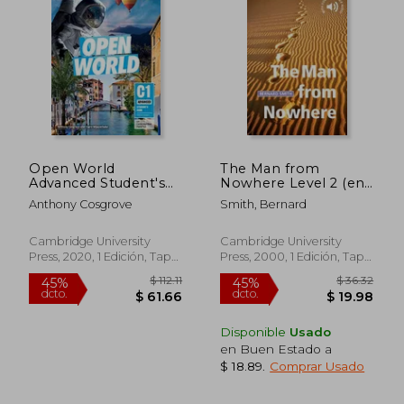
$ 63.19
$ 134
45%
45%
dcto.
dcto.
$ 34.75
$ 73.
Open World
The Man from
Advanced Student's
Nowhere Level 2 (en
Book Without
Inglés)
Anthony Cosgrove
Smith, Bernard
Answers (en Inglés)
Cambridge University
Cambridge University
Press, 2020, 1 Edición, Tapa
Press, 2000, 1 Edición, Tapa
Blanda, Nuevo
Blanda, Nuevo
Disponible
Usado
en Buen Estado a
$ 18.89
.
Comprar Usado