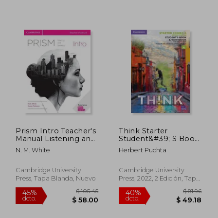
$ 109.83
$ 67.
45%
45%
dcto.
dcto.
$ 60.41
$ 36.
Prism Intro Teacher's
Think Starter
Manual Listening and
Student&#39; S Book
Speaking
and Workbook With
N. M. White
Herbert Puchta
Digital Pack Combo a
British English (en
Inglés)
Cambridge University
Cambridge University
Press, Tapa Blanda, Nuevo
Press, 2022, 2 Edición, Tapa
Blanda, Nuevo