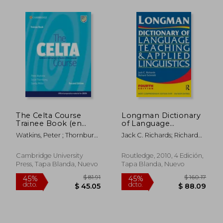
The Celta Course
Longman Dictionary
Trainee Book (en
of Language
Inglés)
Teaching and Applied
Watkins, Peter ; Thornbury,
Jack C. Richards; Richard
Linguistics (en Inglés)
Scott ; Millin, Sandy
W. Schmidt
$ 75.73
$ 64.
45%
45%
Cambridge University
Routledge, 2010, 4 Edición,
dcto.
dcto.
$ 41.65
$ 35.
Press, Tapa Blanda, Nuevo
Tapa Blanda, Nuevo