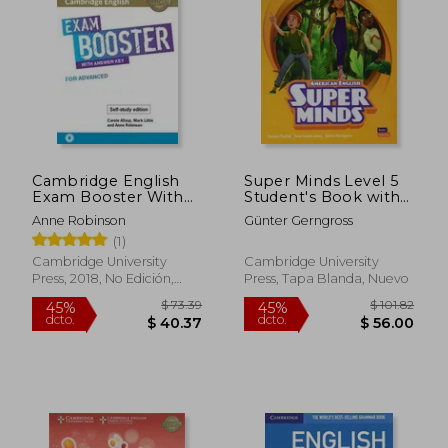
$ 91.41
$ 42.
45%
45%
dcto.
dcto.
$ 50.27
$ 23.
Cambridge English
Super Minds Level 5
Exam Booster With
Student's Book with
Answer key for
eBook American
Anne Robinson
Günter Gerngross
Advanced - Self-Study
English (en Inglés)
(1)
Edition:
Photocopiable Exam
Cambridge University
Cambridge University
Resources for
Press, 2018, No Edición,
Press, Tapa Blanda, Nuevo
Teachers (Cambridge
Tapa Blanda, Nuevo
English Exam
Boosters) (en Inglés)