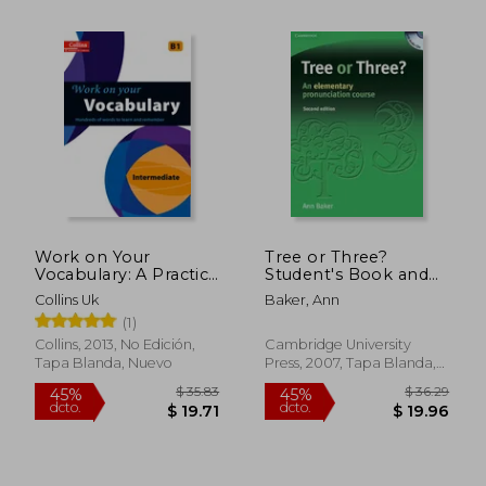
Work on Your
Tree or Three?
Vocabulary: A Practice
Student's Book and
Book for Learners at
Audio CD: An
$ 39.96
$ 155
40%
45%
Collins Uk
Baker, Ann
Intermediate Level
Elementary
dcto.
dcto.
$ 23.98
$ 85.
(1)
(Collins Work on
Pronunciation Course
Your) (en Inglés)
[With 3 CDs] (en
Collins, 2013, No Edición,
Cambridge University
Inglés)
Tapa Blanda, Nuevo
Press, 2007, Tapa Blanda,
Usado