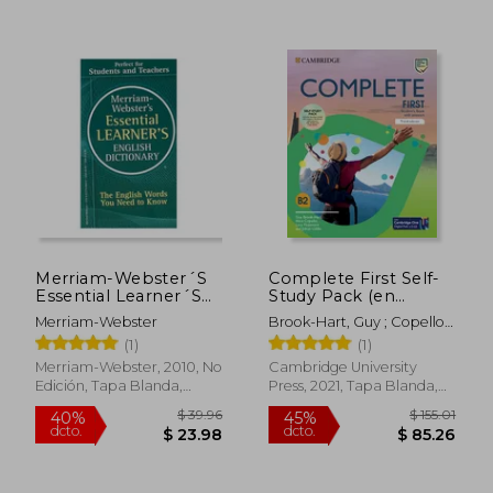
$ 105.45
$ 81
45%
40%
dcto.
dcto.
$ 58.00
$ 49.
Merriam-Webster´S
Complete First Self-
Essential Learner´S
Study Pack (en
English Dictionary (en
Inglés)
Merriam-Webster
Brook-Hart, Guy ; Copello,
Inglés)
Alice ; Passmore, Lucy
(1)
(1)
Merriam-Webster, 2010, No
Cambridge University
Edición, Tapa Blanda,
Press, 2021, Tapa Blanda,
Nuevo
Nuevo