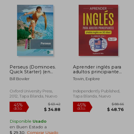
Perseus (Dominoes.
Aprender inglés para
Quick Starter) (en
adultos principiantes:
Inglés)
5 libros en 1: ¡Habla
Bill Bowler
Towin, Explore
inglés en 30 días!
Oxford University Press,
Independently Published,
2012, Tapa Blanda, Nuevo
Tapa Blanda, Nuevo
$ 81.91
$ 160.
45%
45%
dcto.
dcto.
$ 45.05
$ 88.
Disponible
Usado
en Buen Estado a
$ 29.30
.
Comprar Usado