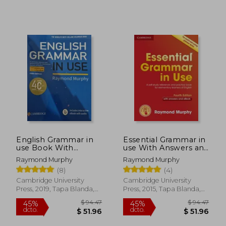
$ 129.95
$ 109.
45%
45%
dcto.
dcto.
$ 71.47
$ 60.
English Grammar in
Essential Grammar in
use Book With
use With Answers and
Answers and
Interactive : A Self-
Raymond Murphy
Raymond Murphy
Interactive Ebook: A
Study Reference and
(8)
(4)
Self-Study Reference
Practice Book for
and Practice Book for
Elementary Learners
Cambridge University
Cambridge University
Intermediate
of English (en Inglés)
Press, 2019, Tapa Blanda,
Press, 2015, Tapa Blanda,
Learners of English
Nuevo
Nuevo
(en Inglés)