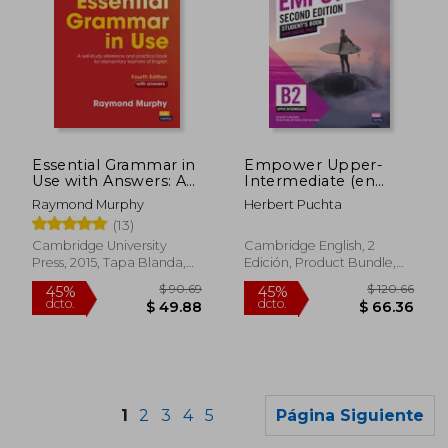
$ 168.38
$ 129.
45%
45%
Essential Grammar in
Empower Upper-
dcto.
dcto.
$ 92.61
$ 70.
Use with Answers: A
Intermediate (en
Self-Study Reference
Inglés)
Raymond Murphy
Herbert Puchta
and Practice Book for
(13)
Elementary Learners
of English (en Inglés)
Cambridge University
Cambridge English, 2
Press, 2015, Tapa Blanda,
Edición, Product Bundle,
Nuevo
Nuevo
1
2
3
4
5
Página Siguiente