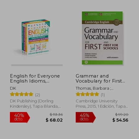
$ 106.39
$ 45.
45%
45%
English for Everyone
Grammar and
dcto.
dcto.
$ 58.52
$ 25.
English Idioms,
Vocabulary for First
Vocabulary Builder,
and First for Schools
DK
Thomas, Barbara ;
Phrasal Verbs 3 Book
Book With Answers
Hashemi, Louise ;
(2)
(1)
box set (en Inglés)
and Audio (en Inglés)
Matthews, Laura
DK Publishing (Dorling
Cambridge University
Kindersley), Tapa Blanda,
Press, 2015, 1 Edición, Tapa
Nuevo
Blanda, Nuevo