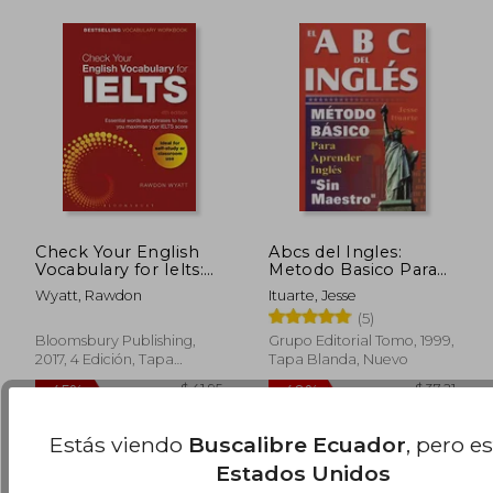
Check Your English
Abcs del Ingles:
Vocabulary for Ielts:
Metodo Basico Para
Essential Words and
Aprender sin Maestro
Wyatt, Rawdon
Ituarte, Jesse
Phrases to Help you
(5)
Maximise Your Ielts
Score (en Inglés)
$ 113.36
$ 99.
Bloomsbury Publishing,
Grupo Editorial Tomo, 1999,
40%
45%
dcto.
dcto.
2017, 4 Edición, Tapa
Tapa Blanda, Nuevo
$ 68.02
$ 54.
Blanda, Nuevo
Estás viendo
Buscalibre Ecuador
, pero e
Estados Unidos