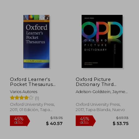
$ 112.11
$ 36.
45%
45%
dcto.
dcto.
$ 61.66
$ 19.
Oxford Learner's
Oxford Picture
Pocket Thesaurus
Dictionary Third
(Oxford Learners
Edition: English (en
Varios Autores
Adelson-Goldstein, Jayme ;
Pocket Dictionary) -
Inglés)
Shapiro, Norma
(1)
9780194752046 (en
Inglés)
Oxford University Press,
Oxford University Press,
2011, 01 Edición, Tapa
2017, Tapa Blanda, Nuevo
Blanda, Nuevo