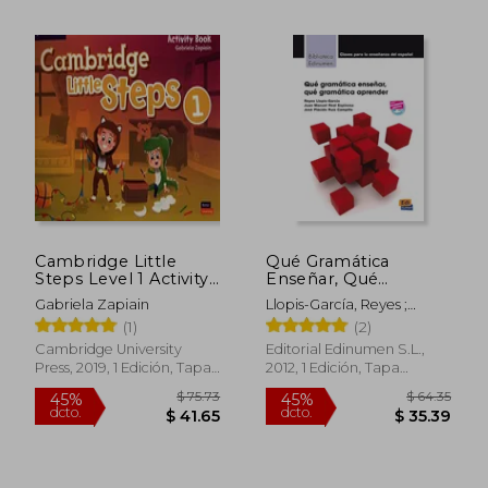
Cambridge Little
Qué Gramática
Steps Level 1 Activity
Enseñar, Qué
$ 88.75
$ 88.
45%
45%
Book (en Inglés)
Gramática Aprender
Gabriela Zapiain
Llopis-García, Reyes ;
dcto.
dcto.
$ 48.81
$ 48.
Espinosa, Juan Manuel Real
(1)
(2)
; Campillo, Jose Plácido
Cambridge University
Editorial Edinumen S.L.,
Ruiz
Press, 2019, 1 Edición, Tapa
2012, 1 Edición, Tapa
Blanda, Nuevo
Blanda, Nuevo