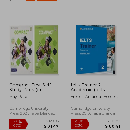
Compact First Self-
Ielts Trainer 2
Study Pack (en
Academic (Ielts
Inglés)
Practice Tests) (en
May, Peter
French, Amanda ; Hordern,
Inglés)
Miles ; Bazin, Anethea
Cambridge University
Cambridge University
$ 63.42
$ 88.
45%
45%
Press, 2021, Tapa Blanda,
Press, 2019, Tapa Blanda,
dcto.
dcto.
$ 34.88
$ 48.
Nuevo
Nuevo