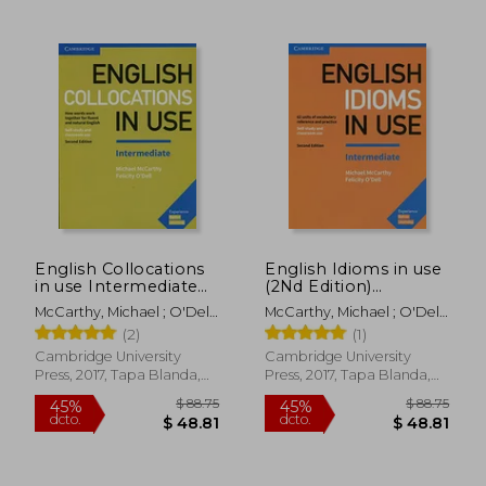
$ 73.75
$ 97.
45%
45%
dcto.
dcto.
$ 40.57
$ 53.
English Collocations
English Idioms in use
in use Intermediate
(2Nd Edition)
Book With Answers
Intermediate Book
McCarthy, Michael ; O'Dell,
McCarthy, Michael ; O'Dell,
Second Edition
With Answers (en
Felicity
Felicity
(2)
(1)
(Vocabulary in Use)
Inglés)
(en Inglés)
Cambridge University
Cambridge University
Press, 2017, Tapa Blanda,
Press, 2017, Tapa Blanda,
Nuevo
Nuevo